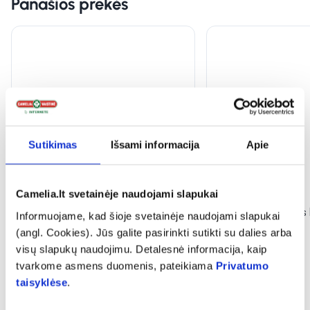
Panašios prekės
Sutikimas
Išsami informacija
Apie
-30% *
-30% *
Camelia.lt svetainėje naudojami slapukai
ALKAGIN aktyvus intymios
ALKAGIN intymios 
Informuojame, kad šioje svetainėje naudojami slapukai
higienos prausiklis, 250 ml
prausiklis, 250 ml
(angl. Cookies). Jūs galite pasirinkti sutikti su dalies arba
visų slapukų naudojimu. Detalesnė informacija, kaip
(1)
(1)
tvarkome asmens duomenis, pateikiama
Privatumo
Įvertinimas 5.0 iš 5
Įvertinimas 5.0 iš 5
taisyklėse
.
6,64 €*
9,49 €
6,64 €*
9,49 €