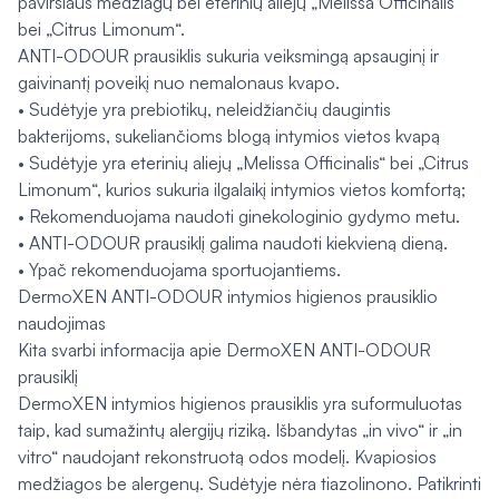
paviršiaus medžiagų bei eterinių aliejų „Melissa Officinalis“
bei „Citrus Limonum“.
ANTI-ODOUR prausiklis sukuria veiksmingą apsauginį ir
gaivinantį poveikį nuo nemalonaus kvapo.
• Sudėtyje yra prebiotikų, neleidžiančių daugintis
bakterijoms, sukeliančioms blogą intymios vietos kvapą
• Sudėtyje yra eterinių aliejų „Melissa Officinalis“ bei „Citrus
Limonum“, kurios sukuria ilgalaikį intymios vietos komfortą;
• Rekomenduojama naudoti ginekologinio gydymo metu.
• ANTI-ODOUR prausiklį galima naudoti kiekvieną dieną.
• Ypač rekomenduojama sportuojantiems.
DermoXEN ANTI-ODOUR intymios higienos prausiklio
naudojimas
Kita svarbi informacija apie DermoXEN ANTI-ODOUR
prausiklį
DermoXEN intymios higienos prausiklis yra suformuluotas
taip, kad sumažintų alergijų riziką. Išbandytas „in vivo“ ir „in
vitro“ naudojant rekonstruotą odos modelį. Kvapiosios
medžiagos be alergenų. Sudėtyje nėra tiazolinono. Patikrinti