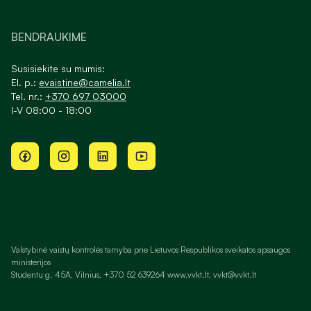
BENDRAUKIME
Susisiekite su mumis:
El. p.:
evaistine@camelia.lt
Tel. nr.:
+370 697 03000
I-V 08:00 - 18:00
Valstybinė vaistų kontrolės tarnyba prie Lietuvos Respublikos sveikatos apsaugos
ministerijos
Studentų g. 45A, Vilnius, +370 52 639264 www.vvkt.lt, vvkt@vvkt.lt