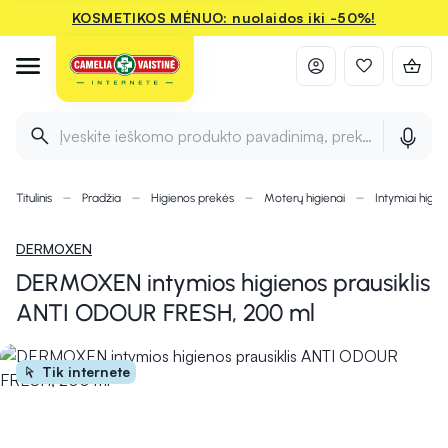
KOSMETIKOS MĖNUO: nuolaidos iki -50%!
Įveskite ieškomo produkto pavadinimą, prekės ženklą ir 
Titulinis
Pradžia
Higienos prekės
Moterų higienai
Intymiai higie
DERMOXEN
DERMOXEN intymios higienos prausiklis
ANTI ODOUR FRESH, 200 ml
Tik internete