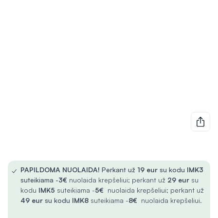
✓
PAPILDOMA NUOLAIDA!
Perkant už
19 eur
su kodu
IMK3
suteikiama -
3€
nuolaida krepšeliui; perkant už
29 eur
su
kodu
IMK5
suteikiama -
5€
nuolaida krepšeliui; perkant už
49 eur
su kodu
IMK8
suteikiama -
8€
nuolaida krepšeliui.