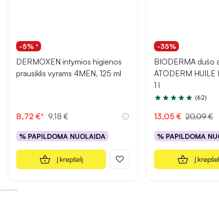
-5% *
-35%
DERMOXEN intymios higienos
BIODERMA dušo al
prausiklis vyrams 4MEN, 125 ml
ATODERM HUILE
1 l
(62)
Įvertinimas 5.0 iš 5
8,72 €*
9,18 €
13,05 €
20,09 €
% PAPILDOMA NUOLAIDA
% PAPILDOMA NU
Į krepšelį
Į krepšel