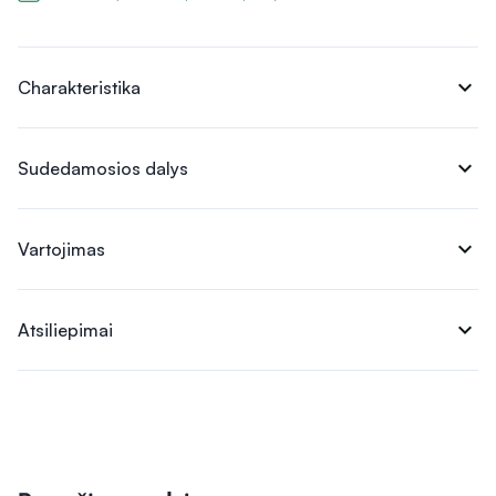
expand_more
Charakteristika
expand_more
Sudedamosios dalys
expand_more
Vartojimas
expand_more
Atsiliepimai