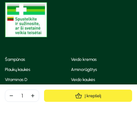
Šampūnas
Veido kremas
Plaukų kaukės
Aminorūgštys
Vitaminas D
Veido kaukės
Korėjietiška kosmetika
Eteriniai aliejai
remove
add
Į krepšelį
Dezodorantas
BB ir CC kremas
Visos teisės saugomos
Privatumo taisyklės
Slapukų politika
© Camelia 2026