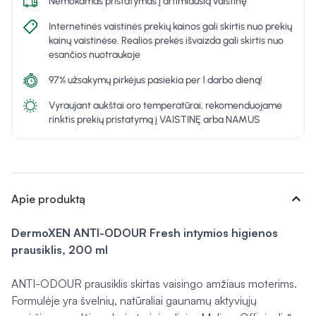
Nemokamas pristatymas į artimiausią vaistinę
Internetinės vaistinės prekių kainos gali skirtis nuo prekių
kainų vaistinėse. Realios prekės išvaizda gali skirtis nuo
esančios nuotraukoje
97% užsakymų pirkėjus pasiekia per 1 darbo dieną!
Vyraujant aukštai oro temperatūrai, rekomenduojame
rinktis prekių pristatymą į VAISTINĘ arba NAMUS
expand_more
Apie produktą
DermoXEN ANTI-ODOUR Fresh intymios higienos
prausiklis, 200 ml
ANTI-ODOUR prausiklis skirtas vaisingo amžiaus moterims.
Formulėje yra švelnių, natūraliai gaunamų aktyviųjų