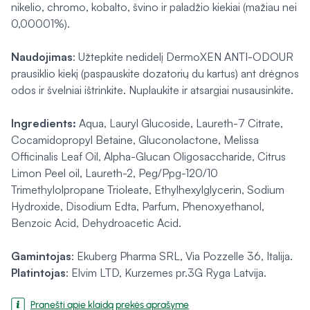
nikelio, chromo, kobalto, švino ir paladžio kiekiai (mažiau nei
0,00001%).
Naudojimas
: Užtepkite nedidelį DermoXEN ANTI-ODOUR
prausiklio kiekį (paspauskite dozatorių du kartus) ant drėgnos
odos ir švelniai ištrinkite. Nuplaukite ir atsargiai nusausinkite.
Ingredients:
Aqua, Lauryl Glucoside, Laureth-7 Citrate,
Cocamidopropyl Betaine, Gluconolactone, Melissa
Officinalis Leaf Oil, Alpha-Glucan Oligosaccharide, Citrus
Limon Peel oil, Laureth-2, Peg/Ppg-120/10
Trimethylolpropane Trioleate, Ethylhexylglycerin, Sodium
Hydroxide, Disodium Edta, Parfum, Phenoxyethanol,
Benzoic Acid, Dehydroacetic Acid.
Gamintojas
: Ekuberg Pharma SRL, Via Pozzelle 36, Italija.
Platintojas
: Elvim LTD, Kurzemes pr.3G Ryga Latvija.
Pranešti apie klaidą prekės aprašyme