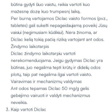
būtina gydyti šiuo vaistu, reikia vartoti kuo
mažesnę dozę kuo trumpesnį laiką.
Per burną vartojamos Diclac vaisto formos (pvz.,
tabletės) gali sukelti nepageidaujamą poveikį Jūsų
vaisiui (negimusiam kūdikiui). Nėra žinoma, ar
Diclac kelią tokią pačią riziką vartojant ant odos.
Žindymo laikotarpis
Diclac žindymo laikotarpiu vartoti
nerekomenduojama. Jeigu gydymas Diclac yra
būtinas, juo negalima tepti krūtų ir didelių odos
plotų, taip pat negalima ilgai vartoti vaisto.
Vairavimas ir mechanizmų valdymas
Ant odos tepamas Diclac 50 mg/g gelis
gebėjimo vairuoti ir valdyti mechanizmus
neveikia.
Kaip vartoti Diclac