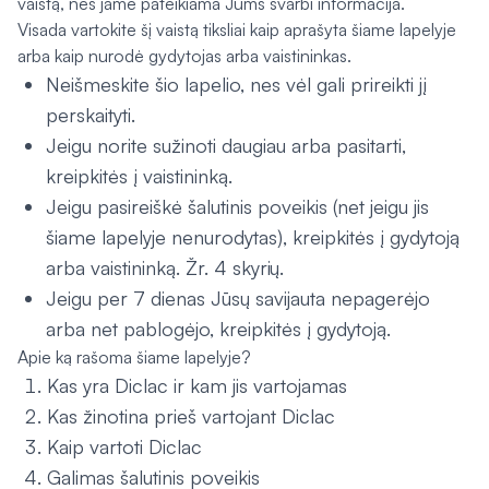
vaistą, nes jame pateikiama Jums svarbi informacija.
Visada vartokite šį vaistą tiksliai kaip aprašyta šiame lapelyje
arba kaip nurodė gydytojas arba vaistininkas.
Neišmeskite šio lapelio, nes vėl gali prireikti jį
perskaityti.
Jeigu norite sužinoti daugiau arba pasitarti,
kreipkitės į vaistininką.
Jeigu pasireiškė šalutinis poveikis (net jeigu jis
šiame lapelyje nenurodytas), kreipkitės į gydytoją
arba vaistininką. Žr. 4 skyrių.
Jeigu per 7 dienas Jūsų savijauta nepagerėjo
arba net pablogėjo, kreipkitės į gydytoją.
Apie ką rašoma šiame lapelyje?
Kas yra Diclac ir kam jis vartojamas
Kas žinotina prieš vartojant Diclac
Kaip vartoti Diclac
Galimas šalutinis poveikis