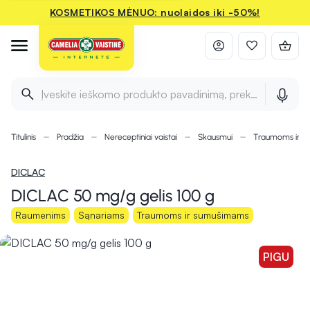
KOSMETIKOS MĖNUO: nuolaidos iki -50%!
Įveskite ieškomo produkto pavadinimą, prekės ženklą ir 
Titulinis
Pradžia
Nereceptiniai vaistai
Skausmui
Traumoms ir 
DICLAC
DICLAC 50 mg/g gelis 100 g
Raumenims
Sąnariams
Traumoms ir sumušimams
PIGU