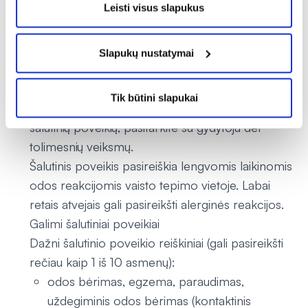
Leisti visus slapukus
Jeigu kiltų daugiau klausimų dėl šio vaisto
vartojimo, kreipkitės į gydytoją arba vaistininką.
Galimas šalutinis poveikis
Slapukų nustatymai
Šis vaistas, kaip ir visi kiti, gali sukelti šalutinį
poveikį, nors jis pasireiškia ne visiems žmonėms.
Tik būtini slapukai
Jeigu Jums pasireiškė bet kokie iš toliau išvardytų
šalutinių poveikių, pasitarkite su gydytoju dėl
tolimesnių veiksmų.
Šalutinis poveikis pasireiškia lengvomis laikinomis
odos reakcijomis vaisto tepimo vietoje. Labai
retais atvejais gali pasireikšti alerginės reakcijos.
Galimi šalutiniai poveikiai
Dažni šalutinio poveikio reiškiniai (gali pasireikšti
rečiau kaip 1 iš 10 asmenų):
odos bėrimas, egzema, paraudimas,
uždegiminis odos bėrimas (kontaktinis