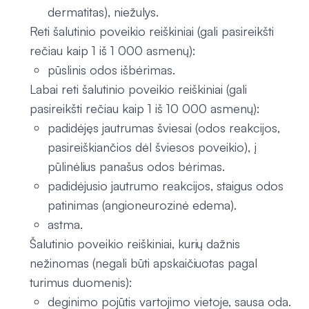
dermatitas), niežulys.
Reti šalutinio poveikio reiškiniai (gali pasireikšti
rečiau kaip 1 iš 1 000 asmenų):
pūslinis odos išbėrimas.
Labai reti šalutinio poveikio reiškiniai (gali
pasireikšti rečiau kaip 1 iš 10 000 asmenų):
padidėjęs jautrumas šviesai (odos reakcijos,
pasireiškiančios dėl šviesos poveikio), į
pūlinėlius panašus odos bėrimas.
padidėjusio jautrumo reakcijos, staigus odos
patinimas (angioneurozinė edema).
astma.
Šalutinio poveikio reiškiniai, kurių dažnis
nežinomas (negali būti apskaičiuotas pagal
turimus duomenis):
deginimo pojūtis vartojimo vietoje, sausa oda.