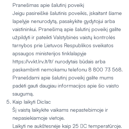
Pranešimas apie šalutinį poveikį
Jeigu pasireiškė šalutinis poveikis, įskaitant šiame
lapelyje nenurodytą, pasakykite gydytojui arba
vaistininkui. Pranešimą apie šalutinį poveikį galite
užpildyti ir pateikti Valstybinės vaistų kontrolės
tarnybos prie Lietuvos Respublikos sveikatos
apsaugos ministerijos tinklalapyje
https://vvkt.lrv.lt/lt/ nurodytais būdais arba
paskambinti nemokamu telefonu 8 800 73 568.
Pranešdami apie šalutinį poveikį galite mums
padėti gauti daugiau informacijos apie šio vaisto
saugumą.
Kaip laikyti Diclac
Šį vaistą laikykite vaikams nepastebimoje ir
nepasiekiamoje vietoje.
Laikyti ne aukštesnėje kaip 25 C temperatūroje.