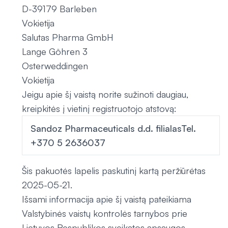
D-39179 Barleben
Vokietija
Salutas Pharma GmbH
Lange Göhren 3
Osterweddingen
Vokietija
Jeigu apie šį vaistą norite sužinoti daugiau,
kreipkitės į vietinį registruotojo atstovą:
Sandoz Pharmaceuticals d.d. filialasTel.
+370 5 2636037
Šis pakuotės lapelis paskutinį kartą peržiūrėtas
2025-05-21.
Išsami informacija apie šį vaistą pateikiama
Valstybinės vaistų kontrolės tarnybos prie
Lietuvos Respublikos sveikatos apsaugos