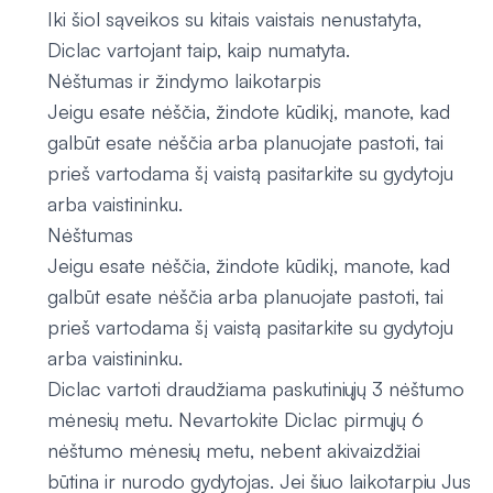
Iki šiol sąveikos su kitais vaistais nenustatyta,
Diclac vartojant taip, kaip numatyta.
Nėštumas ir žindymo laikotarpis
Jeigu esate nėščia, žindote kūdikį, manote, kad
galbūt esate nėščia arba planuojate pastoti, tai
prieš vartodama šį vaistą pasitarkite su gydytoju
arba vaistininku.
Nėštumas
Jeigu esate nėščia, žindote kūdikį, manote, kad
galbūt esate nėščia arba planuojate pastoti, tai
prieš vartodama šį vaistą pasitarkite su gydytoju
arba vaistininku.
Diclac vartoti draudžiama paskutiniųjų 3 nėštumo
mėnesių metu. Nevartokite Diclac pirmųjų 6
nėštumo mėnesių metu, nebent akivaizdžiai
būtina ir nurodo gydytojas. Jei šiuo laikotarpiu Jus