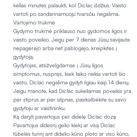
kelias minutes palaukti, kol Diclac išdžius. Vaisto
vartoti po sandarinamuoju tvarsčiu negalima.
Vartojimo trukmė
Gydymo trukmė priklauso nuo gydomos ligos ir
vaisto poveikio. Jeigu per 7 dienas Jūsų savijauta
nepagerėjo arba net pablogėjo, kreipkitės į
gydytoją.
Gydytojas, atsižvelgdamas į Jūsų ligos
simptomus, nuspręs, kiek laiko reikia vartoti šio
vaisto. Diclac negalima gydyti ilgiau kaip 14 dienų.
Jeigu manote, kad Diclac sukeliamas poveikis yra
per stiprus ar per silpnas, pasikalbėkite su savo
gydytoju ar vaistininku.
Ką daryti pavartojus per didelę Diclac dozę
Pavartojus didesnį gelio kiekį ar visą Diclac
tūbelės turinį ant didelio kūno ploto ar viso kūno,