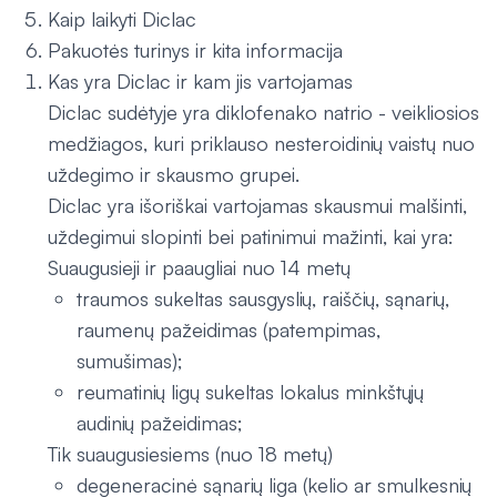
Kaip laikyti Diclac
Pakuotės turinys ir kita informacija
Kas yra Diclac ir kam jis vartojamas
Diclac sudėtyje yra diklofenako natrio - veikliosios
medžiagos, kuri priklauso nesteroidinių vaistų nuo
uždegimo ir skausmo grupei.
Diclac yra išoriškai vartojamas skausmui malšinti,
uždegimui slopinti bei patinimui mažinti, kai yra:
Suaugusieji ir paaugliai nuo 14 metų
traumos sukeltas sausgyslių, raiščių, sąnarių,
raumenų pažeidimas (patempimas,
sumušimas);
reumatinių ligų sukeltas lokalus minkštųjų
audinių pažeidimas;
Tik suaugusiesiems (nuo 18 metų)
degeneracinė sąnarių liga (kelio ar smulkesnių