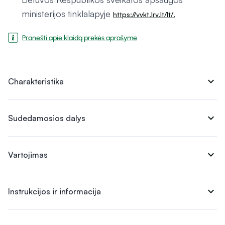
ministerijos tinklalapyje
https://vvkt.lrv.lt/lt/.
Pranešti apie klaidą prekės aprašyme
expand_more
Charakteristika
expand_more
Sudedamosios dalys
expand_more
Vartojimas
expand_more
Instrukcijos ir informacija