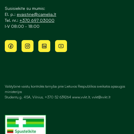
Susisiekite su mumis:
El. p.:
evaistine@camelia.lt
Tel. nr.:
+370 697 03000
I-V 08:00 - 18:00
Valstybinė vaistų kontrolės tarnyba prie Lietuvos Respublikos sveikatos apsaugos
ministerijos
Studentų g. 45A, Vilnius, +370 52 639264 www.vvkt.lt, vvkt@vvkt.lt