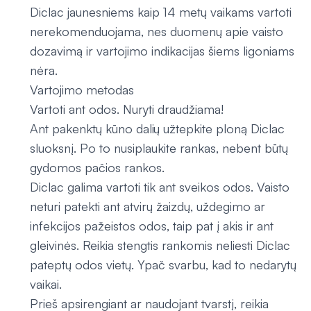
Diclac jaunesniems kaip 14 metų vaikams vartoti
nerekomenduojama, nes duomenų apie vaisto
dozavimą ir vartojimo indikacijas šiems ligoniams
nėra.
Vartojimo metodas
Vartoti ant odos. Nuryti draudžiama!
Ant pakenktų kūno dalių užtepkite ploną Diclac
sluoksnį. Po to nusiplaukite rankas, nebent būtų
gydomos pačios rankos.
Diclac galima vartoti tik ant sveikos odos. Vaisto
neturi patekti ant atvirų žaizdų, uždegimo ar
infekcijos pažeistos odos, taip pat į akis ir ant
gleivinės. Reikia stengtis rankomis neliesti Diclac
pateptų odos vietų. Ypač svarbu, kad to nedarytų
vaikai.
Prieš apsirengiant ar naudojant tvarstį, reikia