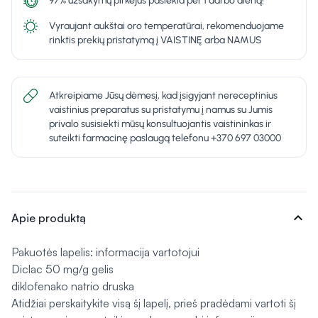
97% užsakymų pirkėjus pasiekia per 1 darbo dieną!
Vyraujant aukštai oro temperatūrai, rekomenduojame
rinktis prekių pristatymą į VAISTINĘ arba NAMUS
Atkreipiame Jūsų dėmesį, kad įsigyjant nereceptinius
vaistinius preparatus su pristatymu į namus su Jumis
privalo susisiekti mūsų konsultuojantis vaistininkas ir
suteikti farmacinę paslaugą telefonu +370 697 03000
expand_more
Apie produktą
Pakuotės lapelis: informacija vartotojui
Diclac 50 mg/g gelis
diklofenako natrio druska
Atidžiai perskaitykite visą šį lapelį, prieš pradėdami vartoti šį