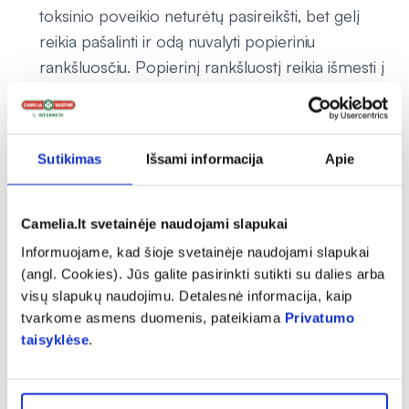
toksinio poveikio neturėtų pasireikšti, bet gelį
reikia pašalinti ir odą nuvalyti popieriniu
rankšluosčiu. Popierinį rankšluostį reikia išmesti į
buitines atliekas, kad nepanaudotas produktas
nepatektų į vandens aplinką.
Jeigu Jūs netyčia nurijote Diclac
Sutikimas
Išsami informacija
Apie
Gali atsirasti šių perdozavimo simptomų: galvos
svaigimas, galvos skausmas, pykinimas, vėmimas,
pilvo skausmas, kepenų ir inkstų funkcijos
Camelia.lt svetainėje naudojami slapukai
sutrikimas, vaikams gali prasidėti traukuliai.
Informuojame, kad šioje svetainėje naudojami slapukai
Jeigu netyčia nurijote Diclac, nedelsdami
(angl. Cookies). Jūs galite pasirinkti sutikti su dalies arba
praneškite savo gydytojui.
visų slapukų naudojimu. Detalesnė informacija, kaip
tvarkome asmens duomenis, pateikiama
Privatumo
Pamiršus pavartoti Diclac
taisyklėse
.
Jeigu pamiršote pasitepti vieną kartą, kitą kartą
nevartokite didesnio nei rekomenduojama gelio
kiekio.