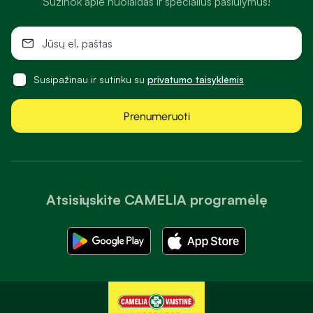
Sužinok apie nuolaidas ir specialius pasiūlymus!
Susipažinau ir sutinku su
privatumo taisyklėmis
Prenumeruoti
Atsisiųskite CAMELIA programėlę