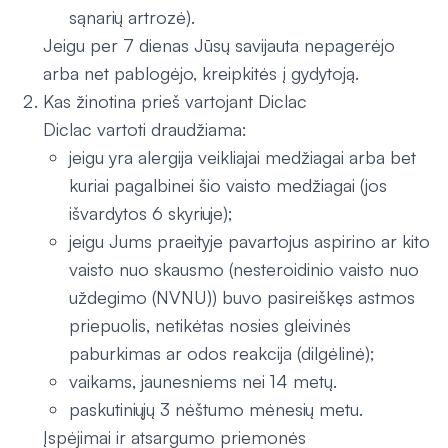
sąnarių artrozė).
Jeigu per 7 dienas Jūsų savijauta nepagerėjo
arba net pablogėjo, kreipkitės į gydytoją.
Kas žinotina prieš vartojant Diclac
Diclac vartoti draudžiama:
jeigu yra alergija veikliajai medžiagai arba bet
kuriai pagalbinei šio vaisto medžiagai (jos
išvardytos 6 skyriuje);
jeigu Jums praeityje pavartojus aspirino ar kito
vaisto nuo skausmo (nesteroidinio vaisto nuo
uždegimo (NVNU)) buvo pasireiškęs astmos
priepuolis, netikėtas nosies gleivinės
paburkimas ar odos reakcija (dilgėlinė);
vaikams, jaunesniems nei 14 metų.
paskutiniųjų 3 nėštumo mėnesių metu.
Įspėjimai ir atsargumo priemonės