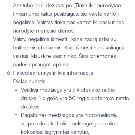
Ant tūbelės ir dėžutės po „Tinka iki“ nurodytam
tinkamumo laikui pasibaigus, šio vaisto vartoti
negalima. Vaistas tinkamas vartoti iki paskutinės
nurodyto mėnesio dienos.
Vaistų negalima išmesti į kanalizaciją arba su
buitinėmis atliekomis. Kaip išmesti nereikalingus
vaistus, klauskite vaistininko. Šios priemonės
padės apsaugoti aplinką.
Pakuotės turinys ir kita informacija
Diclac sudėtis
Veiklioji medžiaga yra diklofenako natrio
druska. 1 g gelio yra 50 mg diklofenako natrio
druskos.
Pagalbinės medžiagos yra hipromeliozė,
izopropilo alkoholis, makrogolglicerolio
kokoatas, išgrynintas vanduo.