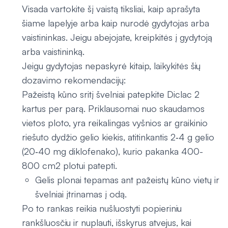
Visada vartokite šį vaistą tiksliai, kaip aprašyta
šiame lapelyje arba kaip nurodė gydytojas arba
vaistininkas. Jeigu abejojate, kreipkitės į gydytoją
arba vaistininką.
Jeigu gydytojas nepaskyrė kitaip, laikykitės šių
dozavimo rekomendacijų:
Pažeistą kūno sritį švelniai patepkite Diclac 2
kartus per parą. Priklausomai nuo skaudamos
vietos ploto, yra reikalingas vyšnios ar graikinio
riešuto dydžio gelio kiekis, atitinkantis 2‑4 g gelio
(20‑40 mg diklofenako), kurio pakanka 400-
800 cm2 plotui patepti.
Gelis plonai tepamas ant pažeistų kūno vietų ir
švelniai įtrinamas į odą.
Po to rankas reikia nušluostyti popieriniu
rankšluosčiu ir nuplauti, išskyrus atvejus, kai