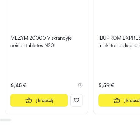
MEZYM 20000 V skrandyje
IBUPROM EXPRE
neirios tabletės N20
minkštosios kapsu
6,45 €
5,59 €
Į krepšelį
Į krepšel