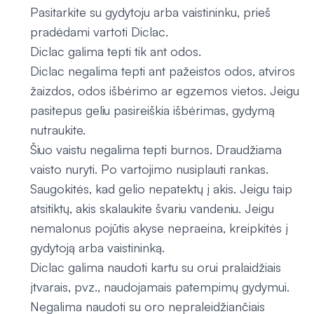
Pasitarkite su gydytoju arba vaistininku, prieš
pradėdami vartoti Diclac.
Diclac galima tepti tik ant odos.
Diclac negalima tepti ant pažeistos odos, atviros
žaizdos, odos išbėrimo ar egzemos vietos. Jeigu
pasitepus geliu pasireiškia išbėrimas, gydymą
nutraukite.
Šiuo vaistu negalima tepti burnos. Draudžiama
vaisto nuryti. Po vartojimo nusiplauti rankas.
Saugokitės, kad gelio nepatektų į akis. Jeigu taip
atsitiktų, akis skalaukite švariu vandeniu. Jeigu
nemalonus pojūtis akyse nepraeina, kreipkitės į
gydytoją arba vaistininką.
Diclac galima naudoti kartu su orui pralaidžiais
įtvarais, pvz., naudojamais patempimų gydymui.
Negalima naudoti su oro nepraleidžiančiais