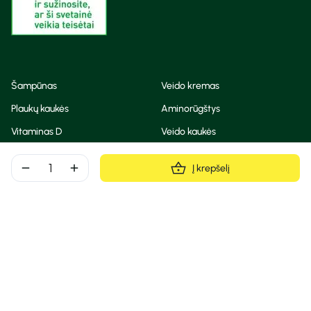
Šampūnas
Veido kremas
Plaukų kaukės
Aminorūgštys
Vitaminas D
Veido kaukės
Korėjietiška kosmetika
Eteriniai aliejai
remove
add
Į krepšelį
Dezodorantas
BB ir CC kremas
Visos teisės saugomos
Privatumo taisyklės
Slapukų politika
© Camelia 2026