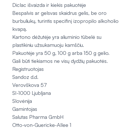
Diclac išvaizda ir kiekis pakuotėje
Bespalvis ar gelsvas skaidrus gelis, be oro
burbuliukų, turintis specifinį izopropilo alkoholio
kvapą.
Kartono dėžutėje yra aliuminio tūbelė su
plastikiniu užsukamuoju kamščiu.
Pakuotėje yra 50 g, 100 g arba 150 g gelio.
Gali būti tiekiamos ne visų dydžių pakuotės.
Registruotojas
Sandoz d.d.
Verovškova 57
SI-1000 Ljubljana
Slovėnija
Gamintojas
Salutas Pharma GmbH
Otto-von-Guericke-Allee 1