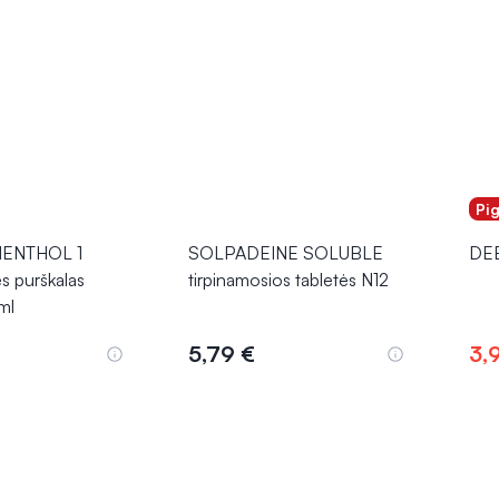
Pi
MENTHOL 1
SOLPADEINE SOLUBLE
DEE
s purškalas
tirpinamosios tabletės N12
 ml
5,79 €
3,
epšelį
Į krepšelį