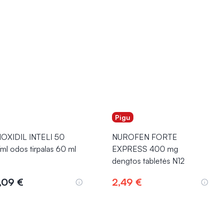
Pigu
OXIDIL INTELI 50
NUROFEN FORTE
ml odos tirpalas 60 ml
EXPRESS 400 mg
dengtos tabletės N12
,09 €
2,49 €
Į krepšelį
Į krepšelį