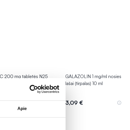
C 200 mg tabletės N25
GALAZOLIN 1 mg/ml nosies
lašai (tirpalas) 10 ml
,69 €
3,09 €
Į krepšelį
Į krepšelį
Apie