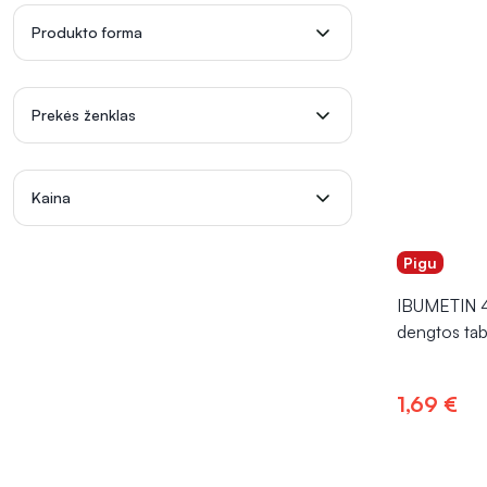
Produkto forma
Prekės ženklas
Kaina
Pigu
IBUMETIN 4
dengtos tab
1,69 €
Į kr