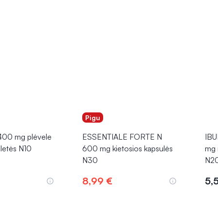
Pigu
00 mg plėvele
ESSENTIALE FORTE N
IB
letės N10
600 mg kietosios kapsulės
mg 
N30
N2
8,99 €
5,
epšelį
Į krepšelį