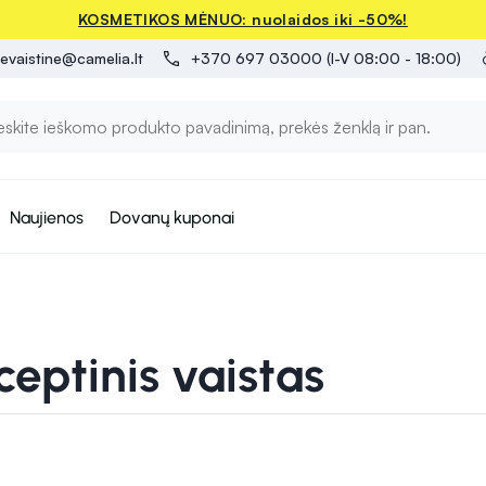
KOSMETIKOS MĖNUO: nuolaidos iki -50%!
evaistine@camelia.lt
+370 697 03000 (I-V 08:00 - 18:00)
Naujienos
Dovanų kuponai
eptinis vaistas