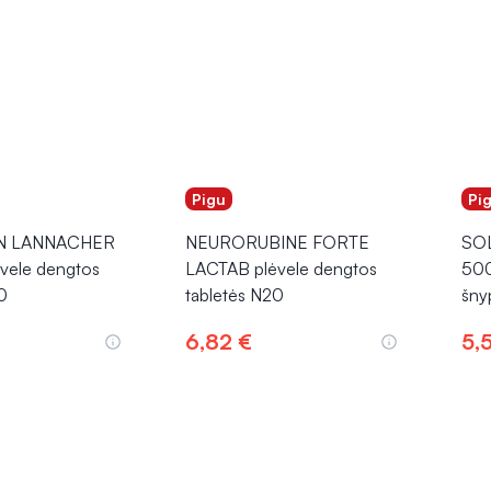
Pigu
Pi
N LANNACHER
NEURORUBINE FORTE
SO
vele dengtos
LACTAB plėvele dengtos
50
0
tabletės N20
šny
6,82 €
5,
epšelį
Į krepšelį