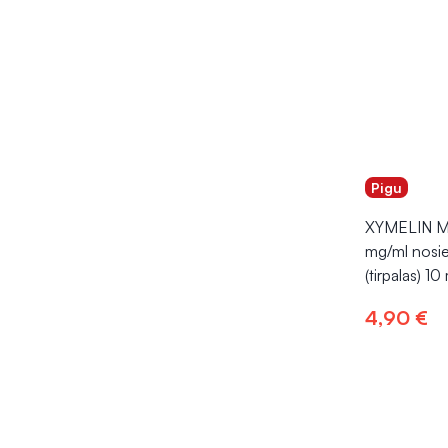
Pigu
XYMELIN 
mg/ml nosie
(tirpalas) 10
4,90 €
Į kr