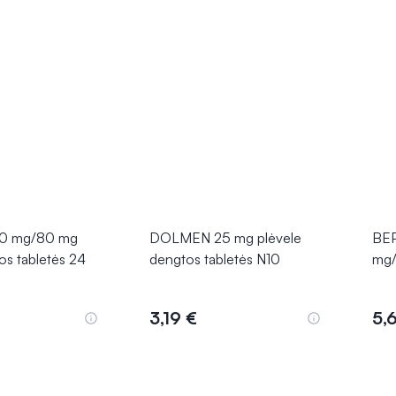
0 mg/80 mg
DOLMEN 25 mg plėvele
BE
s tabletės 24
dengtos tabletės N10
mg/
3,19 €
5,
epšelį
Į krepšelį