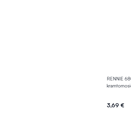
RENNIE 68
kramtomosio
3,69 €
Į kr