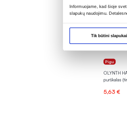
Informuojame, kad šioje sveta
slapukų naudojimu. Detalesn
Tik būtini slapukai
Pigu
OLYNTH HA 
purškalas (ti
5,63 €
Į kr