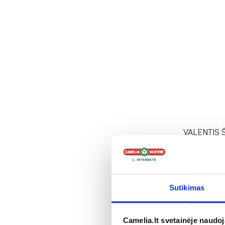
VALENTIS 
geriamieji la
ml
1,69 €
Į kr
Sutikimas
Camelia.lt svetainėje naudo