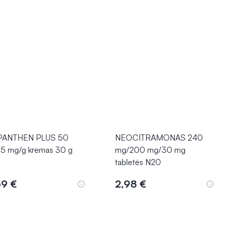
PANTHEN PLUS 50
NEOCITRAMONAS 240
5 mg/g kremas 30 g
mg/200 mg/30 mg
tabletės N20
69 €
2,98 €
Į krepšelį
Į krepšelį