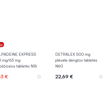
gu
LPADEINE EXPRESS
DETRALEX 500 mg
0 mg/65 mg
plėvele dengtos tabletės
pščiosios tabletės N16
N60
53 €
22,69 €
Į krepšelį
Į krepšelį