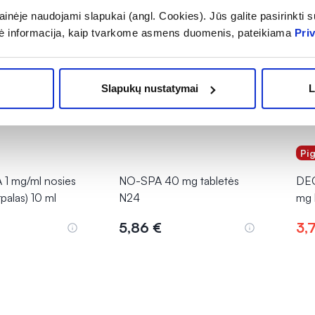
inėje naudojami slapukai (angl. Cookies). Jūs galite pasirinkti su
ė informacija, kaip tvarkome asmens duomenis, pateikiama
Pri
Slapukų nustatymai
L
Pi
1 mg/ml nosies
NO-SPA 40 mg tabletės
DEC
rpalas) 10 ml
N24
mg 
5,86 €
3,
epšelį
Į krepšelį