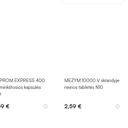
UPROM EXPRESS 400
MEZYM 10000 V skrandyje
minkštosios kapsulės
neirios tabletės N10
0
59 €
2,59 €
Į krepšelį
Į krepšelį