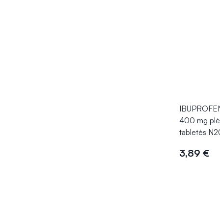
IBUPROFE
400 mg plė
tabletės N2
3,89 €
Į kr