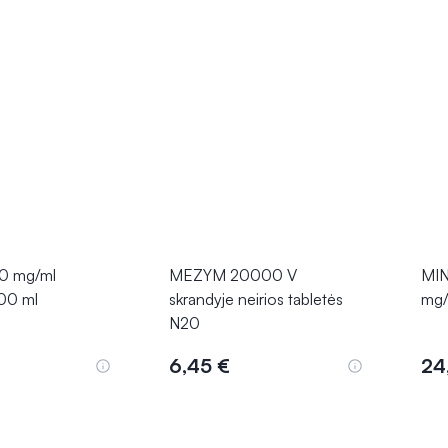
0 mg/ml
MEZYM 20000 V
MIN
00 ml
skrandyje neirios tabletės
mg/
N20
6,45 €
24
epšelį
Į krepšelį