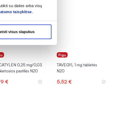
tikti su dalies arba visų
vatumo taisyklėse
.
eisti visus slapukus
gu
Pigu
ATYLEN 0,25 mg/0,03
TAVEGYL 1 mg tabletės
kietosios pastilės N20
N20
79 €
5,52 €
Į krepšelį
Į krepšelį