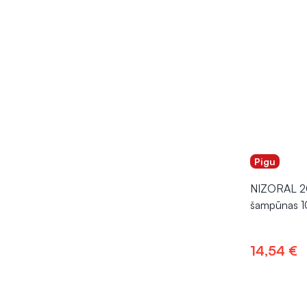
Pigu
NIZORAL 2
šampūnas 1
14,54 €
Į kr