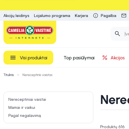
Akcijų leidinys
Lojalumo programa
Karjera
Pagalba
Visi produktai
Top pasiūlymai
Akcijos
Titulinis
Nereceptinis vaistas
Nerec
Nereceptiniai vaistai
Mamai ir vaikui
Pagal negalavimą
Produktų 616