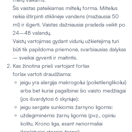
Šis vaistas pateikiamas miltelių forma. Miltelius
reikia ištirpinti stiklinėje vandens (mažiausiai 50
ml) ir išgerti. Vaistas dažniausiai pradeda veikti po
24–48 valandų.
Vaistų vartojimas gydant vidurių užkietėjimą turi
būti tik papildoma priemonė, svarbiausias dalykas
– sveikai gyventi ir maitintis.
Kas žinotina prieš vartojant forlax
forlax vartoti draudžiama:
jeigu yra alergija makrogoliui (polietilenglikoliui)
arba bet kuriai pagalbinei šio vaisto medžiagai
(jos išvardytosi 6 skyriuje);
jeigu sergate sunkiomis žarnyno ligomis:
uždegiminėmis žarnų ligomis (pvz., opiniu
kolitu, Krono liga, esant nenormaliai
išsiplėtusiai storajai žarnai)