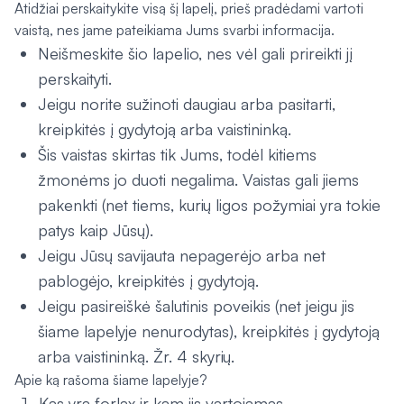
Atidžiai perskaitykite visą šį lapelį, prieš pradėdami vartoti
vaistą, nes jame pateikiama Jums svarbi informacija.
Neišmeskite šio lapelio, nes vėl gali prireikti jį
perskaityti.
Jeigu norite sužinoti daugiau arba pasitarti,
kreipkitės į gydytoją arba vaistininką.
Šis vaistas skirtas tik Jums, todėl kitiems
žmonėms jo duoti negalima. Vaistas gali jiems
pakenkti (net tiems, kurių ligos požymiai yra tokie
patys kaip Jūsų).
Jeigu Jūsų savijauta nepagerėjo arba net
pablogėjo, kreipkitės į gydytoją.
Jeigu pasireiškė šalutinis poveikis (net jeigu jis
šiame lapelyje nenurodytas), kreipkitės į gydytoją
arba vaistininką. Žr. 4 skyrių.
Apie ką rašoma šiame lapelyje?
Kas yra forlax ir kam jis vartojamas