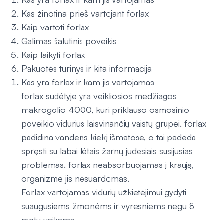
Kas žinotina prieš vartojant forlax
Kaip vartoti forlax
Galimas šalutinis poveikis
Kaip laikyti forlax
Pakuotės turinys ir kita informacija
Kas yra forlax ir kam jis vartojamas
forlax sudėtyje yra veikliosios medžiagos
makrogolio 4000, kuri priklauso osmosinio
poveikio vidurius laisvinančių vaistų grupei. forlax
padidina vandens kiekį išmatose, o tai padeda
spręsti su labai lėtais žarnų judesiais susijusias
problemas. forlax neabsorbuojamas į kraują,
organizme jis nesuardomas.
Forlax vartojamas vidurių užkietėjimui gydyti
suaugusiems žmonėms ir vyresniems negu 8
metų vaikams.