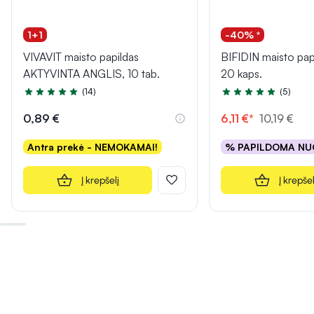
1+1
-40% *
VIVAVIT maisto papildas
BIFIDIN maisto pa
AKTYVINTA ANGLIS, 10 tab.
20 kaps.
(14)
(5)
Įvertinimas 5.0 iš 5
Įvertinimas 4.6 iš 5
0,89 €
6,11 €*
10,19 €
Antra prekė - NEMOKAMAI!
% PAPILDOMA NU
Į krepšelį
Į krepšel