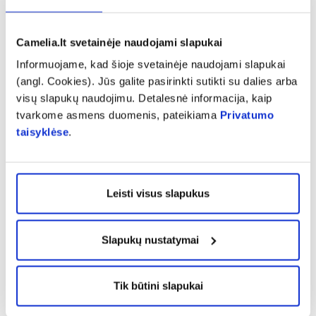
rečiau kaip 1 iš 10 asmenų)
Pilvo skausmas
Camelia.lt svetainėje naudojami slapukai
Pilvo pūtimas
Informuojame, kad šioje svetainėje naudojami slapukai
Pykinimas (blogumas)
(angl. Cookies). Jūs galite pasirinkti sutikti su dalies arba
Viduriavimas.
visų slapukų naudojimu. Detalesnė informacija, kaip
tvarkome asmens duomenis, pateikiama
Privatumo
Nedažni šalutinio poveikio reiškiniai (gali pasireikšti
taisyklėse
.
rečiau kaip 1 iš 100 asmenų):
Vėmimas
Skubus noras tuštintis
Leisti visus slapukus
Išmatų nelaikymas.
Šalutinio poveikio reiškiniai, kurių dažnis
nežinomas (negali būti apskaičiuotas pagal
Slapukų nustatymai
turimus duomenis):
Mažas kalio kiekis kraujyje, kuris gali sukelti
Tik būtini slapukai
raumenų silpnumą, trūkčiojimą ar nenormalų
širdies ritmą