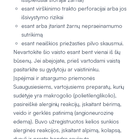
esant virškinimo trakto perforacijai arba jos
išsivystymo rizikai
esant arba įtariant žarnų nepraeinamumo
sutrikimą
esant neaiškios priežasties pilvo skausmui.
Nevartokite šio vaisto esant bent vienai iš šių
būsenų. Jei abejojate, prieš vartodami vaistą
pasitarkite su gydytoju ar vaistininku.
Įspėjimai ir atsargumo priemonės
Suaugusiesiems, vartojusiems preparatų, kurių
sudėtyje yra makrogolio (polietilenglikolio),
pasireiškė alerginių reakcijų, įskaitant bėrimą,
veido ir gerklės patinimą (angioneurozinę
edemą). Buvo užregistruotos kelios sunkios
alerginės reakcijos, įskaitant alpimą, kolapsą,
dusulį ir prastą bendrą savijautą.