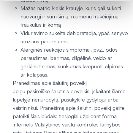
Mažas natrio kiekis kraujyje, kuris gali sukelti
nuovargį ir sumišimą, raumenų trūkčiojimą,
traukulius ir komą
Viduriavimo sukelta dehidratacija, ypač senyvo
amžiaus pacientams
Alerginės reakcijos simptomai, pvz., odos
paraudimas, bėrimas, dilgėlinė, veido ar
gerklės tinimas, sunkumas kvėpuoti, alpimas
ar kolapsas.
Pranešimas apie šalutinį poveikį
Jeigu pasireiškė šalutinis poveikis, įskaitant šiame
lapelyje nenurodytą, pasakykite gydytojui arba
vaistininkui. Pranešimą apie šalutinį poveikį galite
pateikti šiais būdais: tiesiogiai užpildant formą
internetu Valstybinės vaistų kontrolės tarnybos
prie Lietuvos Respublikos sveikatos apsaugos