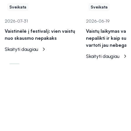
Sveikata
Sveikata
2026-07-31
2026-06-19
Vaistinėlė į festivalį: vien vaistų
Vaistų laikymas vasa
nuo skausmo nepakaks
nepalikti ir kaip sup
vartoti jau nebegal
Skaityti daugiau
Skaityti daugiau