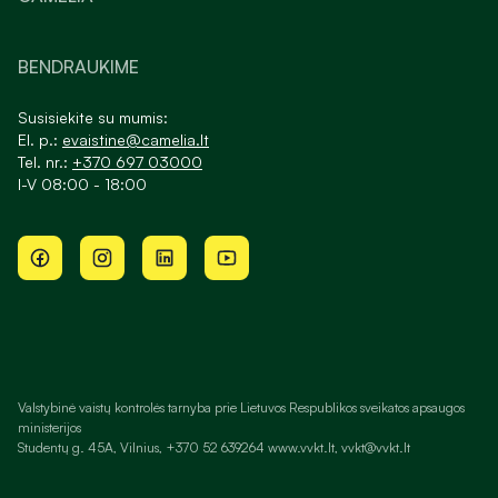
BENDRAUKIME
Susisiekite su mumis:
El. p.:
evaistine@camelia.lt
Tel. nr.:
+370 697 03000
I-V 08:00 - 18:00
Valstybinė vaistų kontrolės tarnyba prie Lietuvos Respublikos sveikatos apsaugos
ministerijos
Studentų g. 45A, Vilnius, +370 52 639264 www.vvkt.lt, vvkt@vvkt.lt