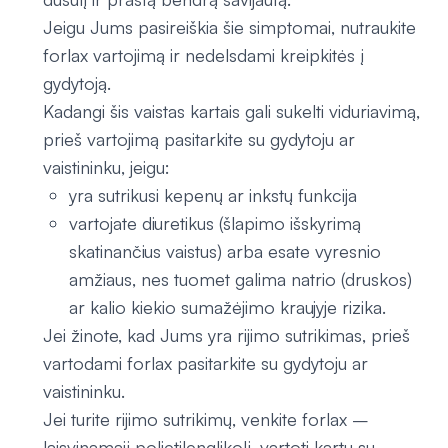
Jeigu Jums pasireiškia šie simptomai, nutraukite
forlax vartojimą ir nedelsdami kreipkitės į
gydytoją.
Kadangi šis vaistas kartais gali sukelti viduriavimą,
prieš vartojimą pasitarkite su gydytoju ar
vaistininku, jeigu:
yra sutrikusi kepenų ar inkstų funkcija
vartojate diuretikus (šlapimo išskyrimą
skatinančius vaistus) arba esate vyresnio
amžiaus, nes tuomet galima natrio (druskos)
ar kalio kiekio sumažėjimo kraujyje rizika.
Jei žinote, kad Jums yra rijimo sutrikimas, prieš
vartodami forlax pasitarkite su gydytoju ar
vaistininku.
Jei turite rijimo sutrikimų, venkite forlax –
laisvinamajį polietilenglikolį, vartoti kartu su