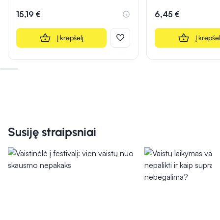
15,19 €
6,45 €
Į krepšelį
Į krepšel
Susiję straipsniai