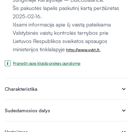
Šis pakuotės lapelis paskutinį kartą peržiūrėtas
2025-02-16.
Išsami informacija apie šį vaistą pateikiama
Valstybinės vaistų kontrolės tarnybos prie
Lietuvos Respublikos sveikatos apsaugos
ministerijos tinklalapyje
http://www.vvkt.lt.
Pranešti apie klaidą prekės aprašyme
expand_more
Charakteristika
expand_more
Sudedamosios dalys