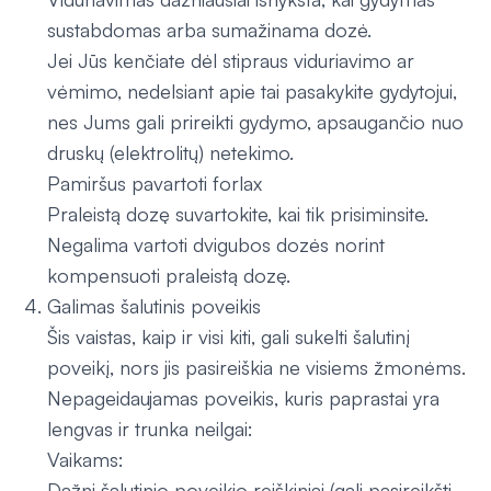
sustabdomas arba sumažinama dozė.
Jei Jūs kenčiate dėl stipraus viduriavimo ar
vėmimo, nedelsiant apie tai pasakykite gydytojui,
nes Jums gali prireikti gydymo, apsaugančio nuo
druskų (elektrolitų) netekimo.
Pamiršus pavartoti forlax
Praleistą dozę suvartokite, kai tik prisiminsite.
Negalima vartoti dvigubos dozės norint
kompensuoti praleistą dozę.
Galimas šalutinis poveikis
Šis vaistas, kaip ir visi kiti, gali sukelti šalutinį
poveikį, nors jis pasireiškia ne visiems žmonėms.
Nepageidaujamas poveikis, kuris paprastai yra
lengvas ir trunka neilgai:
Vaikams:
Dažni šalutinio poveikio reiškiniai (gali pasireikšti