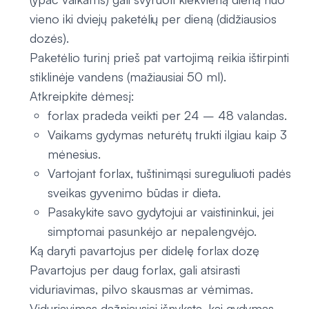
vieno iki dviejų paketėlių per dieną (didžiausios
dozės).
Paketėlio turinį prieš pat vartojimą reikia ištirpinti
stiklinėje vandens (mažiausiai 50 ml).
Atkreipkite dėmesį:
forlax pradeda veikti per 24 – 48 valandas.
Vaikams gydymas neturėtų trukti ilgiau kaip 3
mėnesius.
Vartojant forlax, tuštinimąsi sureguliuoti padės
sveikas gyvenimo būdas ir dieta.
Pasakykite savo gydytojui ar vaistininkui, jei
simptomai pasunkėjo ar nepalengvėjo.
Ką daryti pavartojus per didelę forlax dozę
Pavartojus per daug forlax, gali atsirasti
viduriavimas, pilvo skausmas ar vėmimas.
Viduriavimas dažniausiai išnyksta, kai gydymas