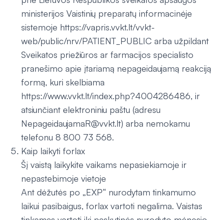
ministerijos Vaistinių preparatų informacinėje
sistemoje https://vapris.vvkt.lt/vvkt-
web/public/nrv/PATIENT_PUBLIC arba užpildant
Sveikatos priežiūros ar farmacijos specialisto
pranešimo apie įtariamą nepageidaujamą reakciją
formą, kuri skelbiama
https://www.vvkt.lt/index.php?4004286486, ir
atsiunčiant elektroniniu paštu (adresu
NepageidaujamaR@vvkt.lt) arba nemokamu
telefonu 8 800 73 568.
Kaip laikyti forlax
Šį vaistą laikykite vaikams nepasiekiamoje ir
nepastebimoje vietoje
Ant dėžutės po „EXP“ nurodytam tinkamumo
laikui pasibaigus, forlax vartoti negalima. Vaistas
tinkamas vartoti iki paskutinės nurodyto mėnesio