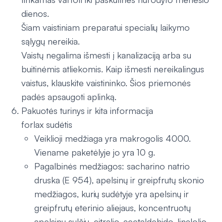
dienos.
Šiam vaistiniam preparatui specialių laikymo
sąlygų nereikia.
Vaistų negalima išmesti į kanalizaciją arba su
buitinėmis atliekomis. Kaip išmesti nereikalingus
vaistus, klauskite vaistininko. Šios priemonės
padės apsaugoti aplinką.
Pakuotės turinys ir kita informacija
forlax sudėtis
Veiklioji medžiaga yra makrogolis 4000.
Viename paketėlyje jo yra 10 g.
Pagalbinės medžiagos: sacharino natrio
druska (E 954), apelsinų ir greipfrutų skonio
medžiagos, kurių sudėtyje yra apelsinų ir
greipfrutų eterinio aliejaus, koncentruotų
apelsinų sulčių, citralio, acetaldehido, linalolio,