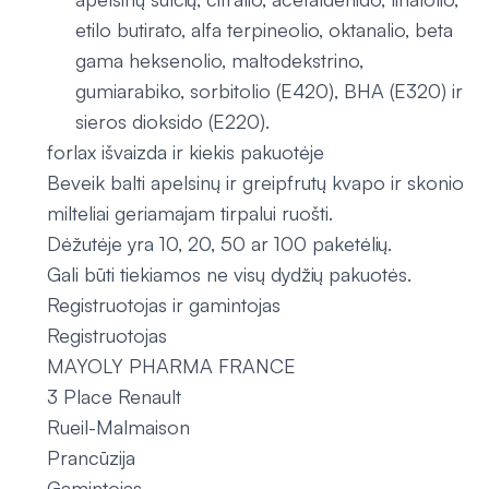
etilo butirato, alfa terpineolio, oktanalio, beta
gama heksenolio, maltodekstrino,
gumiarabiko, sorbitolio (E420), BHA (E320) ir
sieros dioksido (E220).
forlax išvaizda ir kiekis pakuotėje
Beveik balti apelsinų ir greipfrutų kvapo ir skonio
milteliai geriamajam tirpalui ruošti.
Dėžutėje yra 10, 20, 50 ar 100 paketėlių.
Gali būti tiekiamos ne visų dydžių pakuotės.
Registruotojas ir gamintojas
Registruotojas
MAYOLY PHARMA FRANCE
3 Place Renault
Rueil-Malmaison
Prancūzija
Gamintojas