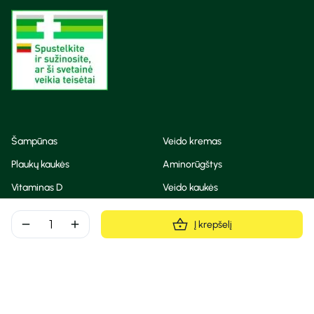
Šampūnas
Veido kremas
Plaukų kaukės
Aminorūgštys
Vitaminas D
Veido kaukės
Korėjietiška kosmetika
Eteriniai aliejai
remove
add
Į krepšelį
Dezodorantas
BB ir CC kremas
Visos teisės saugomos
Privatumo taisyklės
Slapukų politika
© Camelia 2026