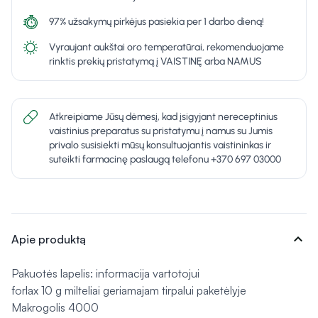
97% užsakymų pirkėjus pasiekia per 1 darbo dieną!
Vyraujant aukštai oro temperatūrai, rekomenduojame
rinktis prekių pristatymą į VAISTINĘ arba NAMUS
Atkreipiame Jūsų dėmesį, kad įsigyjant nereceptinius
vaistinius preparatus su pristatymu į namus su Jumis
privalo susisiekti mūsų konsultuojantis vaistininkas ir
suteikti farmacinę paslaugą telefonu +370 697 03000
expand_more
Apie produktą
Pakuotės lapelis: informacija vartotojui
forlax 10 g milteliai geriamajam tirpalui paketėlyje
Makrogolis 4000