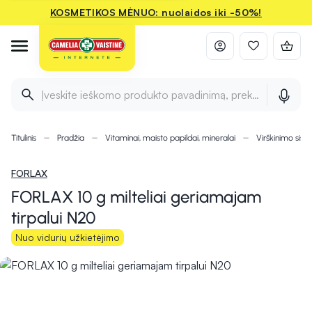
KOSMETIKOS MĖNUO: nuolaidos iki -50%!
Įveskite ieškomo produkto pavadinimą, prekės ženklą ir 
Titulinis
Pradžia
Vitaminai, maisto papildai, mineralai
Virškinimo sist
FORLAX
FORLAX 10 g milteliai geriamajam
tirpalui N20
Nuo vidurių užkietėjimo