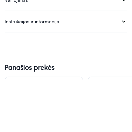
expand_more
Vartojimas
expand_more
Instrukcijos ir informacija
Panašios prekės