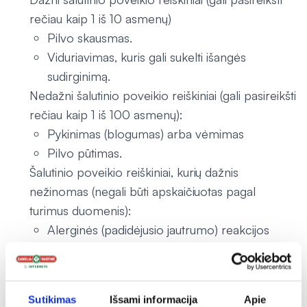
rečiau kaip 1 iš 10 asmenų)
Pilvo skausmas.
Viduriavimas, kuris gali sukelti išangės
sudirginimą.
Nedažni šalutinio poveikio reiškiniai (gali pasireikšti
rečiau kaip 1 iš 100 asmenų):
Pykinimas (blogumas) arba vėmimas
Pilvo pūtimas.
Šalutinio poveikio reiškiniai, kurių dažnis
nežinomas (negali būti apskaičiuotas pagal
turimus duomenis):
Alerginės (padidėjusio jautrumo) reakcijos
(bėrimas, dilgėlinė, veido ar gerklės tinimas,
sunkumas kvėpuoti, alpimas ar kolapsas).
Suaugusiesiems:
Sutikimas
Išsami informacija
Apie
Dažni šalutinio poveikio reiškiniai (gali pasireikšti