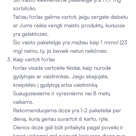
sorbitolio.
Tačiau forlax galima vartoti, jeigu sergate diabetu
ar Jums reikia vengti maisto produktų, kuriuose
yra galaktozės.
Šio vaisto paketėlyje yra mažiau kaip 1 mmol (23
mg) natrio, t.y. jis beveik neturi reikšmės.
Kaip vartoti forlax
forlax visada vartokite tiksliai, kaip nurodė
gydytojas ar vaistininkas. Jeigu abejojate,
kreipkitės į gydytoją arba vaistininką.
Suaugusiesiems ir vyresniems nei 8 metų
vaikams.
Rekomenduojama dozė yra 1-2 paketėliai per
dieną, kurią geriau suvartoti iš karto, ryte.
Dienos dozė gali būti pritaikyta pagal poveikį ir
(ypač vaikams) gali svyruoti kiekvieną dieną nuo