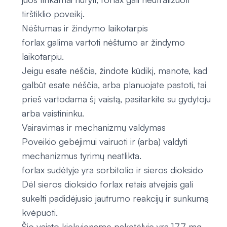
tirštiklio poveikį.
Nėštumas ir žindymo laikotarpis
forlax galima vartoti nėštumo ar žindymo
laikotarpiu.
Jeigu esate nėščia, žindote kūdikį, manote, kad
galbūt esate nėščia, arba planuojate pastoti, tai
prieš vartodama šį vaistą, pasitarkite su gydytoju
arba vaistininku.
Vairavimas ir mechanizmų valdymas
Poveikio gebėjimui vairuoti ir (arba) valdyti
mechanizmus tyrimų neatlikta.
forlax sudėtyje yra sorbitolio ir sieros dioksido
Dėl sieros dioksido forlax retais atvejais gali
sukelti padidėjusio jautrumo reakcijų ir sunkumą
kvėpuoti.
Šio vaisto kiekviename paketėlyje yra 17,7 mg