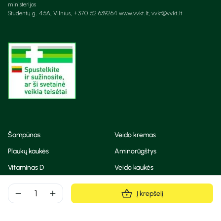
ministerijos
Studentų g. 45A, Vilnius, +370 52 639264 www.vvkt.lt, vvkt@vvkt.lt
Šampūnas
Veido kremas
Plaukų kaukės
Aminorūgštys
Vitaminas D
Veido kaukės
Korėjietiška kosmetika
Eteriniai aliejai
remove
add
Į krepšelį
Dezodorantas
BB ir CC kremas