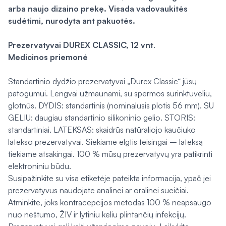
arba naujo dizaino prekę. Visada vadovaukitės
sudėtimi, nurodyta ant pakuotės.
Prezervatyvai DUREX CLASSIC, 12 vnt
.
Medicinos priemonė
Standartinio dydžio prezervatyvai „Durex Classic“ jūsų
patogumui. Lengvai užmaunami, su spermos surinktuvėliu,
glotnūs. DYDIS: standartinis (nominalusis plotis 56 mm). SU
GELIU: daugiau standartinio silikoninio gelio. STORIS:
standartiniai. LATEKSAS: skaidrūs natūraliojo kaučiuko
latekso prezervatyvai. Siekiame elgtis teisingai – lateksą
tiekiame atsakingai. 100 % mūsų prezervatyvų yra patikrinti
elektroniniu būdu.
Susipažinkite su visa etiketėje pateikta informacija, ypač jei
prezervatyvus naudojate analinei ar oralinei sueičiai.
Atminkite, joks kontracepcijos metodas 100 % neapsaugo
nuo nėštumo, ŽIV ir lytiniu keliu plintančių infekcijų.