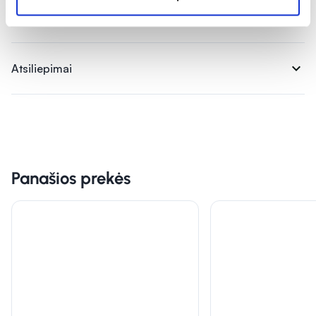
expand_more
Vartojimas
expand_more
Atsiliepimai
Panašios prekės