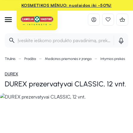
KOSMETIKOS MĖNUO: nuolaidos iki -50%!
Įveskite ieškomo produkto pavadinimą, prekės ženklą ir 
Titulinis
Pradžia
Medicinos priemonės ir įranga
Intymios prekės
DUREX
DUREX prezervatyvai CLASSIC, 12 vnt.