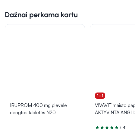
Dažnai perkama kartu
1+1
IBUPROM 400 mg plėvele
VIVAVIT maisto pap
dengtos tabletės N20
AKTYVINTA ANGLIS,
(14)
Įvertinimas 5.0 iš 5