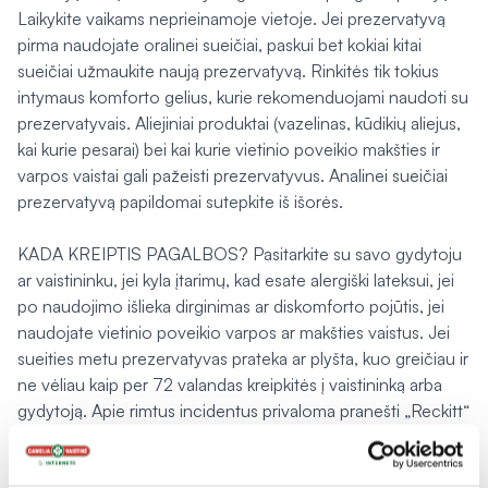
Laikykite vaikams neprieinamoje vietoje. Jei prezervatyvą
pirma naudojate oralinei sueičiai, paskui bet kokiai kitai
sueičiai užmaukite naują prezervatyvą. Rinkitės tik tokius
intymaus komforto gelius, kurie rekomenduojami naudoti su
prezervatyvais. Aliejiniai produktai (vazelinas, kūdikių aliejus,
kai kurie pesarai) bei kai kurie vietinio poveikio makšties ir
varpos vaistai gali pažeisti prezervatyvus. Analinei sueičiai
prezervatyvą papildomai sutepkite iš išorės.
KADA KREIPTIS PAGALBOS? Pasitarkite su savo gydytoju
ar vaistininku, jei kyla įtarimų, kad esate alergiški lateksui, jei
po naudojimo išlieka dirginimas ar diskomforto pojūtis, jei
naudojate vietinio poveikio varpos ar makšties vaistus. Jei
sueities metu prezervatyvas prateka ar plyšta, kuo greičiau ir
ne vėliau kaip per 72 valandas kreipkitės į vaistininką arba
gydytoją. Apie rimtus incidentus privaloma pranešti „Reckitt“
ir nacionalinei kompetentingai institucijai, kuri pateiks
papildomas rekomendacijas. Naudojimo instrukcija paskutinį