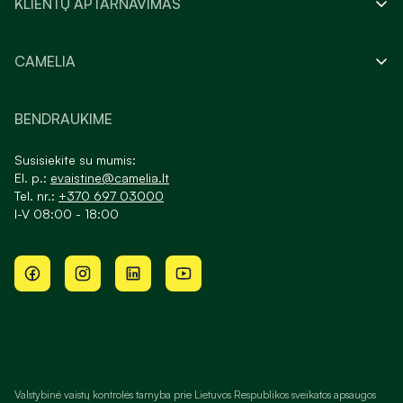
KLIENTŲ APTARNAVIMAS
CAMELIA
BENDRAUKIME
Susisiekite su mumis:
El. p.:
evaistine@camelia.lt
Tel. nr.:
+370 697 03000
I-V 08:00 - 18:00
Valstybinė vaistų kontrolės tarnyba prie Lietuvos Respublikos sveikatos apsaugos