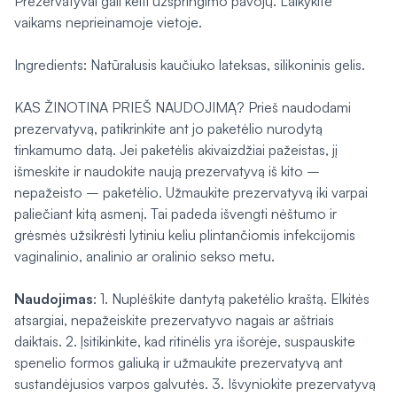
Prezervatyvai gali kelti užspringimo pavojų. Laikykite
vaikams neprieinamoje vietoje.
Ingredients: Natūralusis kaučiuko lateksas, silikoninis gelis.
KAS ŽINOTINA PRIEŠ NAUDOJIMĄ? Prieš naudodami
prezervatyvą, patikrinkite ant jo paketėlio nurodytą
tinkamumo datą. Jei paketėlis akivaizdžiai pažeistas, jį
išmeskite ir naudokite naują prezervatyvą iš kito –
nepažeisto – paketėlio. Užmaukite prezervatyvą iki varpai
paliečiant kitą asmenį. Tai padeda išvengti nėštumo ir
grėsmės užsikrėsti lytiniu keliu plintančiomis infekcijomis
vaginalinio, analinio ar oralinio sekso metu.
Naudojimas
: 1. Nuplėškite dantytą paketėlio kraštą. Elkitės
atsargiai, nepažeiskite prezervatyvo nagais ar aštriais
daiktais. 2. Įsitikinkite, kad ritinėlis yra išorėje, suspauskite
spenelio formos galiuką ir užmaukite prezervatyvą ant
sustandėjusios varpos galvutės. 3. Išvyniokite prezervatyvą