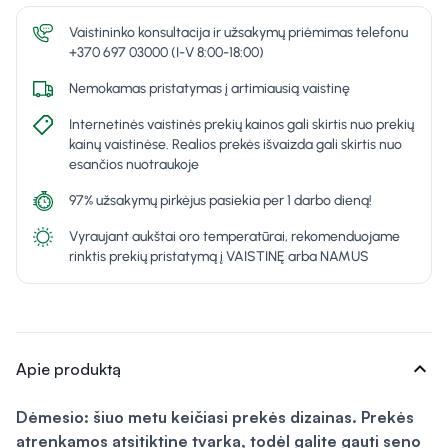
Vaistininko konsultacija ir užsakymų priėmimas telefonu
+370 697 03000 (I-V 8:00-18:00)
Nemokamas pristatymas į artimiausią vaistinę
Internetinės vaistinės prekių kainos gali skirtis nuo prekių
kainų vaistinėse. Realios prekės išvaizda gali skirtis nuo
esančios nuotraukoje
97% užsakymų pirkėjus pasiekia per 1 darbo dieną!
Vyraujant aukštai oro temperatūrai, rekomenduojame
rinktis prekių pristatymą į VAISTINĘ arba NAMUS
expand_more
Apie produktą
Dėmesio: šiuo metu keičiasi prekės dizainas. Prekės
atrenkamos atsitiktine tvarka, todėl galite gauti seno