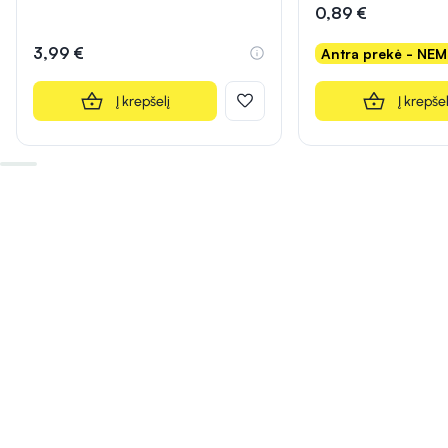
0,89 €
3,99 €
Antra prekė - NE
Į krepšelį
Į krepšel