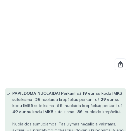
✓
PAPILDOMA NUOLAIDA!
Perkant už
19 eur
su kodu
IMK3
suteikiama -
3€
nuolaida krepšeliui; perkant už
29 eur
su
kodu
IMK5
suteikiama -
5€
nuolaida krepšeliui; perkant už
49 eur
su kodu
IMK8
suteikiama -
8€
nuolaida krepšeliui.
Nuolaidos sumuojamos. Pasiūlymas negalioja vaistams,
akcijai 1+1, pristatymo mokesčiui, dovanų kuponams. Vieno