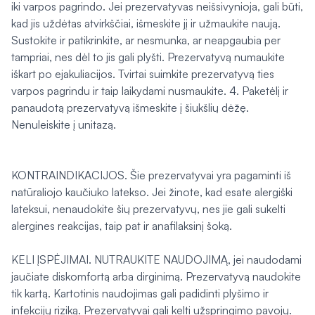
iki varpos pagrindo. Jei prezervatyvas neišsivynioja, gali būti,
kad jis uždėtas atvirkščiai, išmeskite jį ir užmaukite naują.
Sustokite ir patikrinkite, ar nesmunka, ar neapgaubia per
tampriai, nes dėl to jis gali plyšti. Prezervatyvą numaukite
iškart po ejakuliacijos. Tvirtai suimkite prezervatyvą ties
varpos pagrindu ir taip laikydami nusmaukite. 4. Paketėlį ir
panaudotą prezervatyvą išmeskite į šiukšlių dėžę.
Nenuleiskite į unitazą.
KONTRAINDIKACIJOS. Šie prezervatyvai yra pagaminti iš
natūraliojo kaučiuko latekso. Jei žinote, kad esate alergiški
lateksui, nenaudokite šių prezervatyvų, nes jie gali sukelti
alergines reakcijas, taip pat ir anafilaksinį šoką.
KELI ĮSPĖJIMAI. NUTRAUKITE NAUDOJIMĄ, jei naudodami
jaučiate diskomfortą arba dirginimą. Prezervatyvą naudokite
tik kartą. Kartotinis naudojimas gali padidinti plyšimo ir
infekcijų riziką. Prezervatyvai gali kelti užspringimo pavojų.