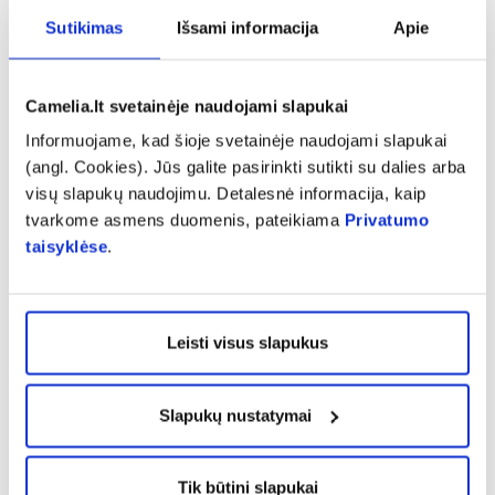
kartą peržiūrėta 2020 m. spalio mėn.
ES šios medicinos priemonės atitiktį direktyvai 93/42/EEB
Sutikimas
Išsami informacija
Apie
įvertino „SGS Belgium NV“. Prieš naudojimą prašome
susipažinti su instrukcija. Laikyti vėsioje vietoje.
Camelia.lt svetainėje naudojami slapukai
Gamintojas:
Reckitt Benckiser, Nowy Dwór Mazowiecki,
Informuojame, kad šioje svetainėje naudojami slapukai
Okunin 1, 05-100, Warsaw, el.p.
martins.krancs@reckitt.com
(angl. Cookies). Jūs galite pasirinkti sutikti su dalies arba
Platintojas:
Tamro SIA , Noliktavu street 5, LV-2130 Dreilini,
visų slapukų naudojimu. Detalesnė informacija, kaip
Latvia, Tel.: +371 67067800,
info.lv@tamro.com
tvarkome asmens duomenis, pateikiama
Privatumo
taisyklėse
.
Pranešti apie klaidą prekės aprašyme
Leisti visus slapukus
expand_more
Charakteristika
Slapukų nustatymai
expand_more
Sudedamosios dalys
Tik būtini slapukai