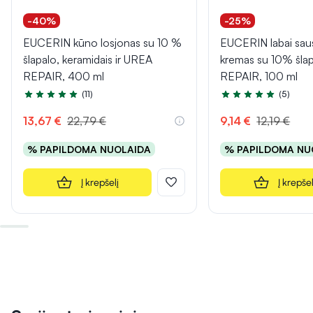
-40%
-25%
EUCERIN kūno losjonas su 10 %
EUCERIN labai sau
šlapalo, keramidais ir UREA
kremas su 10% šla
REPAIR, 400 ml
REPAIR, 100 ml
(11)
(5)
Įvertinimas 5.0 iš 5
Įvertinimas 5.0 iš 5
13,67 €
22,79 €
9,14 €
12,19 €
% PAPILDOMA NUOLAIDA
% PAPILDOMA NU
Į krepšelį
Į krepšel