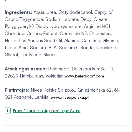
Ingredients:
Aqua, Urea, Octyldodecanol, Caprylic/
Capric Triglyceride, Sodium Lactate, Decyl Oleate,
Polyglyceryl-2 Dipolyhydroxystearate, Arginine HCL,
Chondrus Crispus Extract, Ceramide NP, Cholesterol,
Helianthus Annuus Seed Oil, Alanine, Carnitine, Glycine,
Lactic Acid, Sodium PCA, Sodium Chloride, Decylene
Glycol, Pentylene Glyco
Atsakingas asmuo:
Beiersdorf, Beiersdorfstraße 1-9,
22529 Hamburgas, Vokietija;
www.beiersdorf.com
Platintojas:
Nivea Polska Sp.zo.o,. Gnieźnieńska 32, 61-
021 Poznanė, Lenkija;
www.niveapolska.pl
Pranešti apie klaidą prekės aprašyme