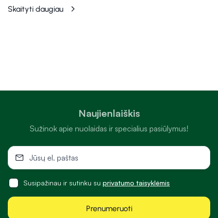
Skaityti daugiau
Naujienlaiškis
Sužinok apie nuolaidas ir specialius pasiūlymus!
Susipažinau ir sutinku su
privatumo taisyklėmis
Prenumeruoti