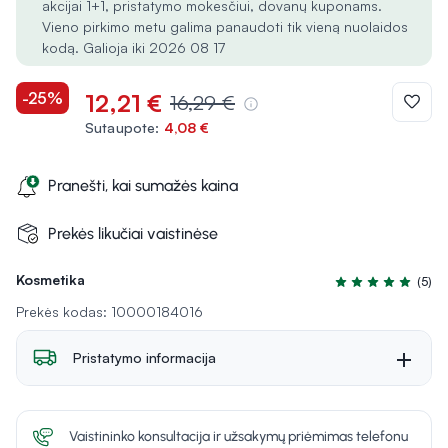
akcijai 1+1, pristatymo mokesčiui, dovanų kuponams.
Vieno pirkimo metu galima panaudoti tik vieną nuolaidos
kodą. Galioja iki 2026 08 17
-25%
12,21 €
16,29 €
Sutaupote:
4,08 €
Pranešti, kai sumažės kaina
Prekės likučiai vaistinėse
Kosmetika
(5)
Įvertinimas 5.0 iš
Prekės kodas: 10000184016
Pristatymo informacija
Vaistininko konsultacija ir užsakymų priėmimas telefonu