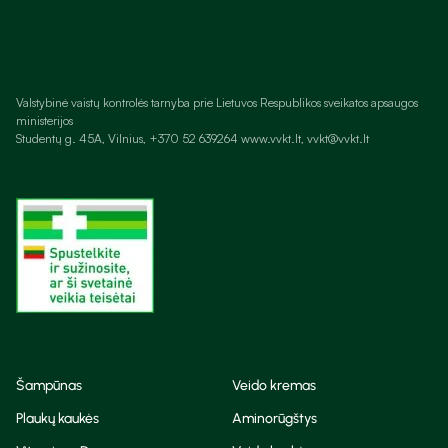
Valstybinė vaistų kontrolės tarnyba prie Lietuvos Respublikos sveikatos apsaugos
ministerijos
Studentų g. 45A, Vilnius, +370 52 639264 www.vvkt.lt, vvkt@vvkt.lt
Šampūnas
Veido kremas
Plaukų kaukės
Aminorūgštys