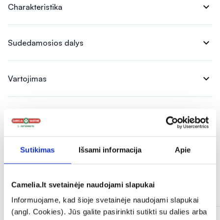
expand_more
Charakteristika
expand_more
Sudedamosios dalys
expand_more
Vartojimas
expand_more
Atsiliepimai (5)
Sutikimas
Išsami informacija
Apie
Camelia.lt svetainėje naudojami slapukai
Panašios prekės
Informuojame, kad šioje svetainėje naudojami slapukai
(angl. Cookies). Jūs galite pasirinkti sutikti su dalies arba