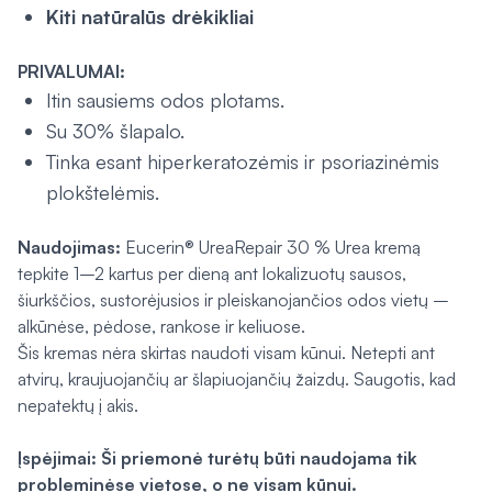
Kiti natūralūs drėkikliai
PRIVALUMAI:
Itin sausiems odos plotams.
Su 30% šlapalo.
Tinka esant hiperkeratozėmis ir psoriazinėmis
plokštelėmis.
Naudojimas:
Eucerin® UreaRepair 30 % Urea kremą
tepkite 1–2 kartus per dieną ant lokalizuotų sausos,
šiurkščios, sustorėjusios ir pleiskanojančios odos vietų –
alkūnėse, pėdose, rankose ir keliuose.
Šis kremas nėra skirtas naudoti visam kūnui. Netepti ant
atvirų, kraujuojančių ar šlapiuojančių žaizdų. Saugotis, kad
nepatektų į akis.
Įspėjimai: Ši priemonė turėtų būti naudojama tik
probleminėse vietose, o ne visam kūnui.