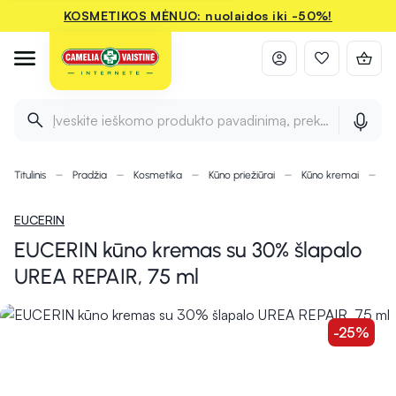
KOSMETIKOS MĖNUO: nuolaidos iki -50%!
Įveskite ieškomo produkto pavadinimą, prekės ženklą ir 
Titulinis
Pradžia
Kosmetika
Kūno priežiūrai
Kūno kremai
EU
EUCERIN
EUCERIN kūno kremas su 30% šlapalo
UREA REPAIR, 75 ml
-25%