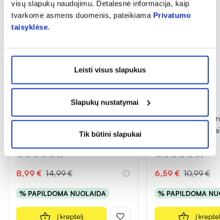
visų slapukų naudojimu. Detalesnė informacija, kaip
tvarkome asmens duomenis, pateikiama
Privatumo
taisyklėse
.
Leisti visus slapukus
Slapukų nustatymai
-40%
-40%
PHARMA LINE drėkinantis kūno
PHARMA LINE kūno
losjonas AGE REPAIR 30+, 500
jautriai ir sudirgusi
Tik būtini slapukai
ml
(1)
(5)
Įvertinimas 5.0 iš 5
Įvertinimas 5.0 iš 5
8,99 €
14,99 €
6,59 €
10,99 €
% PAPILDOMA NUOLAIDA
% PAPILDOMA NU
Į krepšelį
Į krepšel