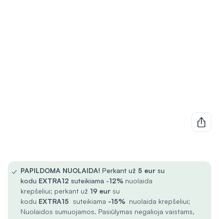
✓
PAPILDOMA NUOLAIDA!
Perkant už
5
eur
su
kodu
EXTRA12
suteikiama -
12%
nuolaida
krepšeliui; perkant už
19 eur
su
kodu
EXTRA15
suteikiama
-15%
nuolaida krepšeliui;
Nuolaidos sumuojamos. Pasiūlymas negalioja vaistams,