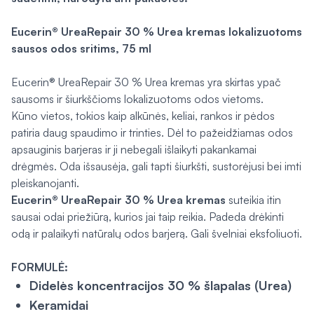
Eucerin® UreaRepair 30 % Urea kremas lokalizuotoms
sausos odos sritims, 75 ml
Eucerin® UreaRepair 30 % Urea kremas yra skirtas ypač
sausoms ir šiurkščioms lokalizuotoms odos vietoms.
Kūno vietos, tokios kaip alkūnės, keliai, rankos ir pėdos
patiria daug spaudimo ir trinties. Dėl to pažeidžiamas odos
apsauginis barjeras ir ji nebegali išlaikyti pakankamai
drėgmės. Oda išsausėja, gali tapti šiurkšti, sustorėjusi bei imti
pleiskanojanti.
Eucerin® UreaRepair 30 % Urea kremas
suteikia itin
sausai odai priežiūrą, kurios jai taip reikia. Padeda drėkinti
odą ir palaikyti natūralų odos barjerą. Gali švelniai eksfoliuoti.
FORMULĖ:
Didelės koncentracijos 30 % šlapalas (Urea)
Keramidai