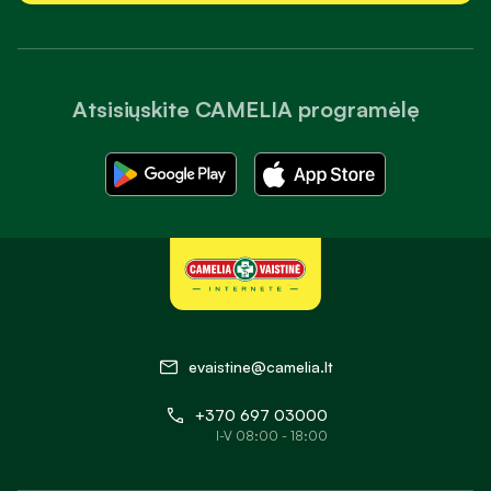
Atsisiųskite CAMELIA programėlę
evaistine@camelia.lt
+370 697 03000
I-V 08:00 - 18:00