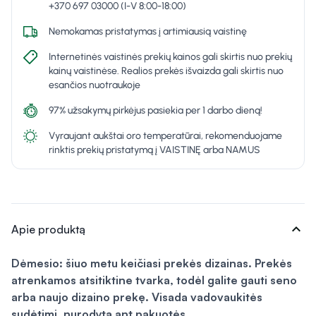
+370 697 03000 (I-V 8:00-18:00)
Nemokamas pristatymas į artimiausią vaistinę
Internetinės vaistinės prekių kainos gali skirtis nuo prekių
kainų vaistinėse. Realios prekės išvaizda gali skirtis nuo
esančios nuotraukoje
97% užsakymų pirkėjus pasiekia per 1 darbo dieną!
Vyraujant aukštai oro temperatūrai, rekomenduojame
rinktis prekių pristatymą į VAISTINĘ arba NAMUS
expand_more
Apie produktą
Dėmesio: šiuo metu keičiasi prekės dizainas. Prekės
atrenkamos atsitiktine tvarka, todėl galite gauti seno
arba naujo dizaino prekę. Visada vadovaukitės
sudėtimi, nurodyta ant pakuotės.