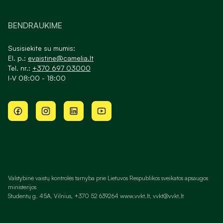
BENDRAUKIME
Susisiekite su mumis:
El. p.:
evaistine@camelia.lt
Tel. nr.:
+370 697 03000
I-V 08:00 - 18:00
Valstybinė vaistų kontrolės tarnyba prie Lietuvos Respublikos sveikatos apsaugos
ministerijos
Studentų g. 45A, Vilnius, +370 52 639264 www.vvkt.lt, vvkt@vvkt.lt