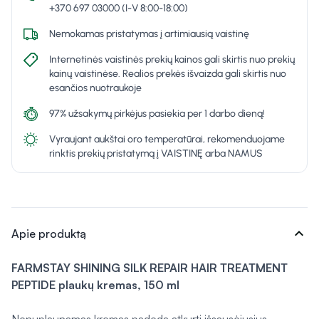
+370 697 03000 (I-V 8:00-18:00)
Nemokamas pristatymas į artimiausią vaistinę
Internetinės vaistinės prekių kainos gali skirtis nuo prekių
kainų vaistinėse. Realios prekės išvaizda gali skirtis nuo
esančios nuotraukoje
97% užsakymų pirkėjus pasiekia per 1 darbo dieną!
Vyraujant aukštai oro temperatūrai, rekomenduojame
rinktis prekių pristatymą į VAISTINĘ arba NAMUS
expand_more
Apie produktą
FARMSTAY SHINING SILK REPAIR HAIR TREATMENT
PEPTIDE plaukų kremas, 150 ml