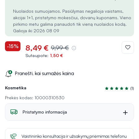
Nuolaidos sumuojamos. Pasiūlymas negalioja vaistams,
akcijai 1+1, pristatymo mokesčiui, dovanų kuponams. Vieno
pirkimo metu galima panaudoti tik vieną nuolaidos kodą.
Galioja iki 2026 08 09
-15%
8,49 €
9,99 €
Sutaupote:
1,50 €
Pranešti, kai sumažės kaina
Kosmetika
(1)
Įvertinimas 5.0 i
Prekės kodas: 10000310530
Pristatymo informacija
Vaistininko konsultacija ir užsakymų priėmimas telefonu