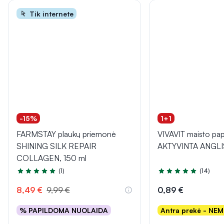
Tik internete
-15%
1+1
FARMSTAY plaukų priemonė
VIVAVIT maisto pap
SHINING SILK REPAIR
AKTYVINTA ANGLIS,
COLLAGEN, 150 ml
(1)
(14)
Įvertinimas 5.0 iš 5
Įvertinimas 5.0 iš 5
8,49 €
9,99 €
0,89 €
% PAPILDOMA NUOLAIDA
Antra prekė - NE