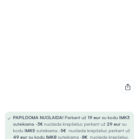
✓
PAPILDOMA NUOLAIDA!
Perkant už
19 eur
su kodu
IMK3
suteikiama -
3€
nuolaida krepšeliui; perkant už
29 eur
su
kodu
IMK5
suteikiama -
5€
nuolaida krepšeliui; perkant už
49 eur
su kodu
IMK8
suteikiama -
8€
nuolaida krepšeliui.