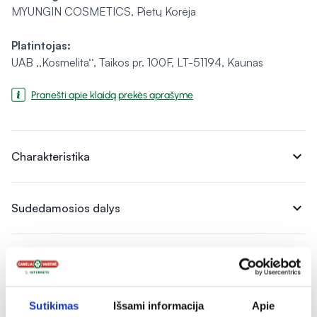
MYUNGIN COSMETICS, Pietų Korėja
Platintojas:
UAB ,,Kosmelita‘‘, Taikos pr. 100F, LT-51194, Kaunas
Pranešti apie klaidą prekės aprašyme
expand_more
Charakteristika
expand_more
Sudedamosios dalys
expand_more
Vartojimas
Sutikimas
Išsami informacija
Apie
expand_more
Atsiliepimai (1)