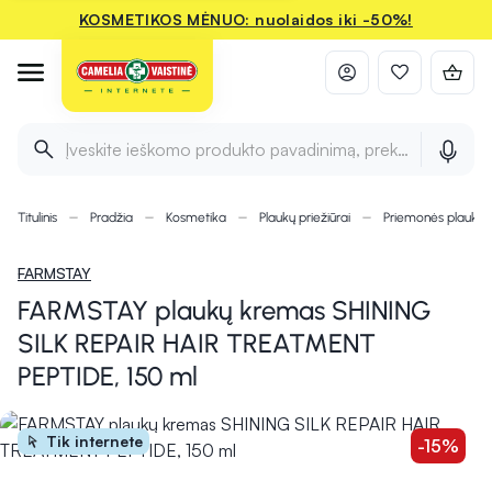
KOSMETIKOS MĖNUO: nuolaidos iki -50%!
Įveskite ieškomo produkto pavadinimą, prekės ženklą ir 
Titulinis
Pradžia
Kosmetika
Plaukų priežiūrai
Priemonės plauka
FARMSTAY
FARMSTAY plaukų kremas SHINING
SILK REPAIR HAIR TREATMENT
PEPTIDE, 150 ml
Tik internete
-15%