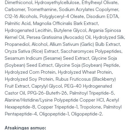
Dimethiconol, Hydroxyethylcellulose, Ethylhexyl Olivate,
Carbomer, Tromethamine, Sodium Acrylates Copolymer,
C12-16 Alcohols, Polyglyceryl-4 Oleate, Disodium EDTA,
Palmitic Acid, Magnolia Officinalis Bark Extract,
Hydrogenated Lecithin, Butylene Glycol, Argania Spinosa
Kernel Oil, Persea Gratissima (Avocado) Oil, Hydrolyzed Silk,
Propanediol, Alcohol, Allium Sativum (Garlic) Bulb Extract,
Oryza Sativa (Rice) Extract, Saccharomyces Polypeptides,
Sesamum Indicum (Sesame) Seed Extract, Glycine Soja
(Soybean) Seed Extract, Glycine Soja (Soybean) Peptide,
Hydrolyzed Corn Protein, Hydrolyzed Wheat Protein,
Hydrolyzed Soy Protein, Rubus Fruticosus (Blackberry)
Fruit Extract, Caprylyl Glycol, PEG-40 Hydrogenated
Castor Oil, PPG-26-Buteth-26, Palmitoyl Tripeptide-5,
Alanine/Histidine/Lysine Polypeptide Copper HCl, Acetyl
Hexapeptide-8, Copper Tripeptide-1, Tropolone, Palmitoyl
Pentapeptide-4, Oligopeptide-1, Oligopeptide-2.
Atsakingas asmuo: