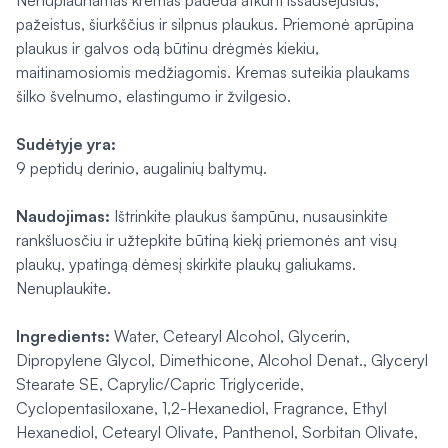
Nenuplaunamas kremas padeda atkurti išsausėjusius,
pažeistus, šiurkščius ir silpnus plaukus. Priemonė aprūpina
plaukus ir galvos odą būtinu drėgmės kiekiu,
maitinamosiomis medžiagomis. Kremas suteikia plaukams
šilko švelnumo, elastingumo ir žvilgesio.
Sudėtyje yra:
9 peptidų derinio, augalinių baltymų.
Naudojimas:
Ištrinkite plaukus šampūnu, nusausinkite
rankšluosčiu ir užtepkite būtiną kiekį priemonės ant visų
plaukų, ypatingą dėmesį skirkite plaukų galiukams.
Nenuplaukite.
Ingredients:
Water, Cetearyl Alcohol, Glycerin,
Dipropylene Glycol, Dimethicone, Alcohol Denat., Glyceryl
Stearate SE, Caprylic/Capric Triglyceride,
Cyclopentasiloxane, 1,2-Hexanediol, Fragrance, Ethyl
Hexanediol, Cetearyl Olivate, Panthenol, Sorbitan Olivate,