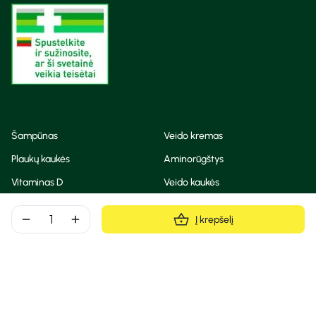
Šampūnas
Veido kremas
Plaukų kaukės
Aminorūgštys
Vitaminas D
Veido kaukės
Korėjietiška kosmetika
Eteriniai aliejai
remove
add
Į krepšelį
Dezodorantas
BB ir CC kremas
Visos teisės saugomos
Privatumo taisyklės
Slapukų politika
© Camelia 2026