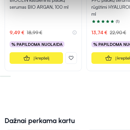
BIOCLIN kasdieninis plaukų
PFC plaukų seruma
serumas BIO ARGAN, 100 ml
rūgštimi HYALURO
ml
(1)
Įvertinimas 5.0 iš 5
9,49 €
18,99 €
13,74 €
22,90 €
% PAPILDOMA NUOLAIDA
% PAPILDOMA NU
Į krepšelį
Į krepšel
Dažnai perkama kartu