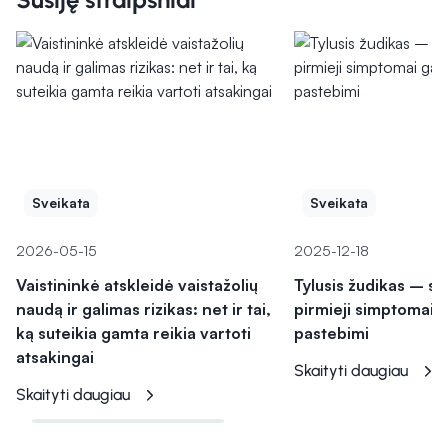
Sveikata
Sveikata
2026-05-15
2025-12-18
Vaistininkė atskleidė vaistažolių
Tylusis žudikas – sk
naudą ir galimas rizikas: net ir tai,
pirmieji simptomai ga
ką suteikia gamta reikia vartoti
pastebimi
atsakingai
Skaityti daugiau
Skaityti daugiau