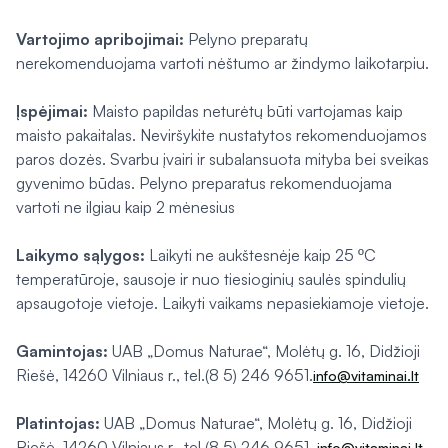
Vartojimo apribojimai:
Pelyno preparatų
nerekomenduojama vartoti nėštumo ar žindymo laikotarpiu.
Įspėjimai:
Maisto papildas neturėtų būti vartojamas kaip
maisto pakaitalas. Neviršykite nustatytos rekomenduojamos
paros dozės. Svarbu įvairi ir subalansuota mityba bei sveikas
gyvenimo būdas. Pelyno preparatus rekomenduojama
vartoti ne ilgiau kaip 2 mėnesius
Laikymo sąlygos:
Laikyti ne aukštesnėje kaip 25 ºC
temperatūroje, sausoje ir nuo tiesioginių saulės spindulių
apsaugotoje vietoje. Laikyti vaikams nepasiekiamoje vietoje.
Gamintojas:
UAB „Domus Naturae“, Molėtų g. 16, Didžioji
Riešė, 14260 Vilniaus r., tel.(8 5) 246 9651.
info@vitaminai.lt
Platintojas:
UAB „Domus Naturae“, Molėtų g. 16, Didžioji
Riešė, 14260 Vilniaus r., tel.(8 5) 246 9651.
info@vitaminai.lt