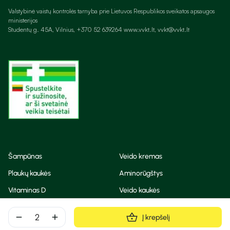
Valstybinė vaistų kontrolės tarnyba prie Lietuvos Respublikos sveikatos apsaugos
ministerijos
Studentų g. 45A, Vilnius, +370 52 639264 www.vvkt.lt, vvkt@vvkt.lt
Šampūnas
Veido kremas
Plaukų kaukės
Aminorūgštys
Vitaminas D
Veido kaukės
Korėjietiška kosmetika
Eteriniai aliejai
remove
add
Į krepšelį
Dezodorantas
BB ir CC kremas