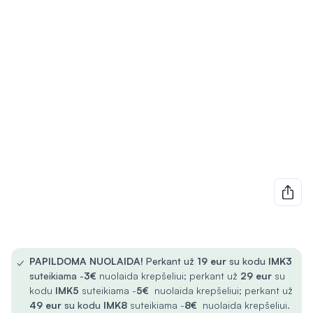
✓
PAPILDOMA NUOLAIDA!
Perkant už
19 eur
su kodu
IMK3
suteikiama -
3€
nuolaida krepšeliui; perkant už
29 eur
su
kodu
IMK5
suteikiama -
5€
nuolaida krepšeliui; perkant už
49 eur
su kodu
IMK8
suteikiama -
8€
nuolaida krepšeliui.