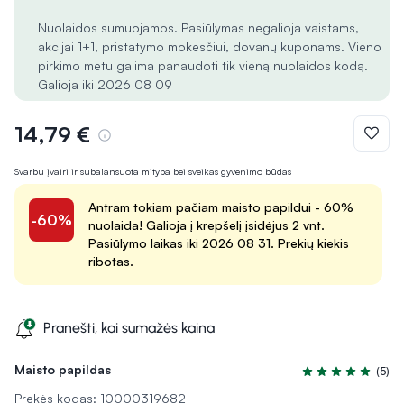
Nuolaidos sumuojamos. Pasiūlymas negalioja vaistams,
akcijai 1+1, pristatymo mokesčiui, dovanų kuponams. Vieno
pirkimo metu galima panaudoti tik vieną nuolaidos kodą.
Galioja iki 2026 08 09
14,79 €
Svarbu įvairi ir subalansuota mityba bei sveikas gyvenimo būdas
Antram tokiam pačiam maisto papildui - 60%
-60%
nuolaida! Galioja į krepšelį įsidėjus 2 vnt.
Pasiūlymo laikas iki 2026 08 31. Prekių kiekis
ribotas.
Pranešti, kai sumažės kaina
Maisto papildas
(5)
Įvertinimas 5.0 iš
Prekės kodas: 10000319682