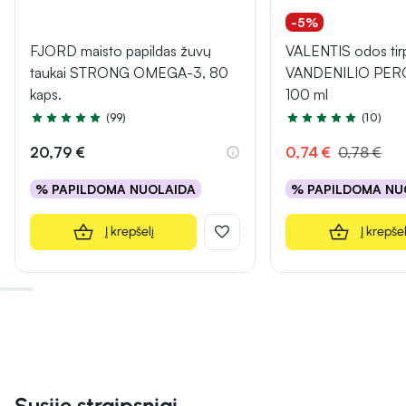
-5%
FJORD maisto papildas žuvų
VALENTIS odos tir
taukai STRONG OMEGA-3, 80
VANDENILIO PER
kaps.
100 ml
(99)
(10)
Įvertinimas 4.9 iš 5
Įvertinimas 4.7 iš 5
20,79 €
0,74 €
0,78 €
% PAPILDOMA NUOLAIDA
% PAPILDOMA NU
Į krepšelį
Į krepšel
Susiję straipsniai