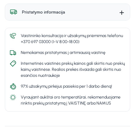
Pristatymo informacija
Vaistininko konsultacija ir užsakymų priėmimas telefonu
+370 697 03000 (I-V 8:00-18:00)
Nemokamas pristatymas į artimiausią vaistinę
Internetinės vaistinės prekių kainos gali skirtis nuo prekių
kainų vaistinėse. Realios prekės išvaizda gali skirtis nuo
esančios nuotraukoje
97% užsakymų pirkėjus pasiekia per 1 darbo dieną!
Vyraujant aukštai oro temperatūrai, rekomenduojame
rinktis prekių pristatymą į VAISTINĘ arba NAMUS