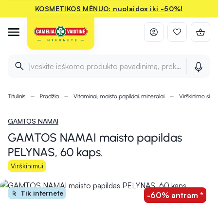
KOSMETIKOS MĖNUO: nuolaidos iki -50%!
Įveskite ieškomo produkto pavadinimą, prekės ženklą ir 
Titulinis
Pradžia
Vitaminai, maisto papildai, mineralai
Virškinimo sist
GAMTOS NAMAI
GAMTOS NAMAI maisto papildas
PELYNAS, 60 kaps.
Virškinimui
Tik internete
-60% antram *