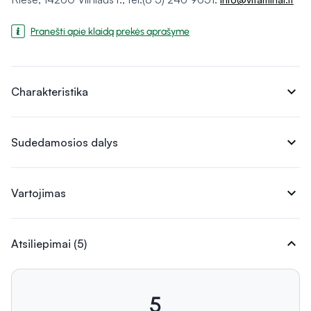
Pranešti apie klaidą prekės aprašyme
expand_more
Charakteristika
expand_more
Sudedamosios dalys
expand_more
Vartojimas
expand_more
Atsiliepimai (5)
5