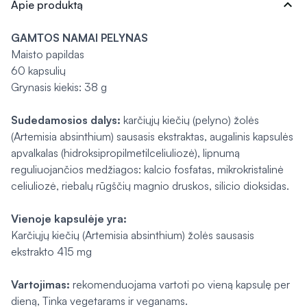
expand_more
Apie produktą
GAMTOS NAMAI
PELYNAS
Maisto papildas
60 kapsulių
Grynasis kiekis: 38 g
Sudedamosios dalys:
karčiųjų kiečių (pelyno) žolės
(Artemisia absinthium)
sausasis ekstraktas, augalinis kapsulės
apvalkalas (hidroksipropilmetilceliuliozė), lipnumą
reguliuojančios medžiagos: kalcio fosfatas, mikrokristalinė
celiuliozė, riebalų rūgščių magnio druskos, silicio dioksidas.
Vienoje kapsulėje yra:
Karčiųjų kiečių
(Artemisia absinthium)
žolės sausasis
ekstrakto 415 mg
Vartojimas:
rekomenduojama vartoti po vieną kapsulę per
dieną, Tinka vegetarams ir veganams.