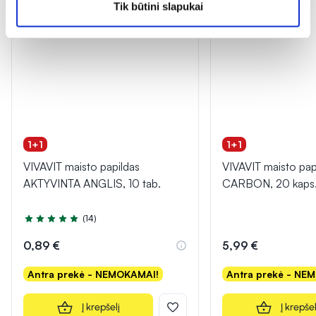
Tik būtini slapukai
1+1
1+1
VIVAVIT maisto papildas
VIVAVIT maisto pap
AKTYVINTA ANGLIS, 10 tab.
CARBON, 20 kaps
(14)
Įvertinimas 5.0 iš 5
0,89 €
5,99 €
Antra prekė - NEMOKAMAI!
Antra prekė - NE
Į krepšelį
Į krepšel