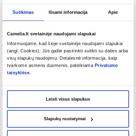
Sutikimas
Išsami informacija
Apie
Rūta
Camelia.lt svetainėje naudojami slapukai
Labai geras papildas. Rekomenduoju
Informuojame, kad šioje svetainėje naudojami slapukai
(angl. Cookies). Jūs galite pasirinkti sutikti su dalies arba
visų slapukų naudojimu. Detalesnė informacija, kaip
Rodyti daugiau
tvarkome asmens duomenis, pateikiama
Privatumo
taisyklėse
.
Leisti visus slapukus
Panašios prekės
Slapukų nustatymai