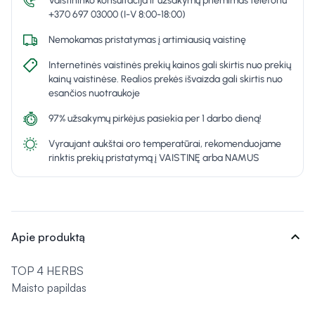
Vaistininko konsultacija ir užsakymų priėmimas telefonu
+370 697 03000 (I-V 8:00-18:00)
Nemokamas pristatymas į artimiausią vaistinę
Internetinės vaistinės prekių kainos gali skirtis nuo prekių
kainų vaistinėse. Realios prekės išvaizda gali skirtis nuo
esančios nuotraukoje
97% užsakymų pirkėjus pasiekia per 1 darbo dieną!
Vyraujant aukštai oro temperatūrai, rekomenduojame
rinktis prekių pristatymą į VAISTINĘ arba NAMUS
expand_more
Apie produktą
TOP 4 HERBS
Maisto papildas