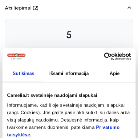
expand_more
Atsiliepimai (2)
5
Atsiliepimą gali palikti tik prekę įsigiję klientai
Sutikimas
Išsami informacija
Apie
Camelia.lt svetainėje naudojami slapukai
Informuojame, kad šioje svetainėje naudojami slapukai
Kristinap
(angl. Cookies). Jūs galite pasirinkti sutikti su dalies arba
Reikia laiko pajusti nauda siam momentui atrodo gerai
visų slapukų naudojimu. Detalesnė informacija, kaip
tvarkome asmens duomenis, pateikiama
Privatumo
taisyklėse
.