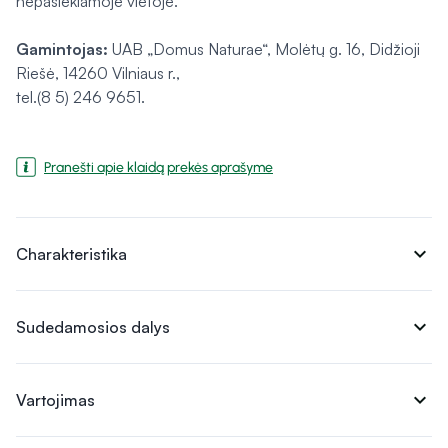
nepasiekiamoje vietoje.
Gamintojas:
UAB „Domus Naturae“, Molėtų g. 16, Didžioji
Riešė, 14260 Vilniaus r.,
tel.(8 5) 246 9651.
Pranešti apie klaidą prekės aprašyme
expand_more
Charakteristika
expand_more
Sudedamosios dalys
expand_more
Vartojimas