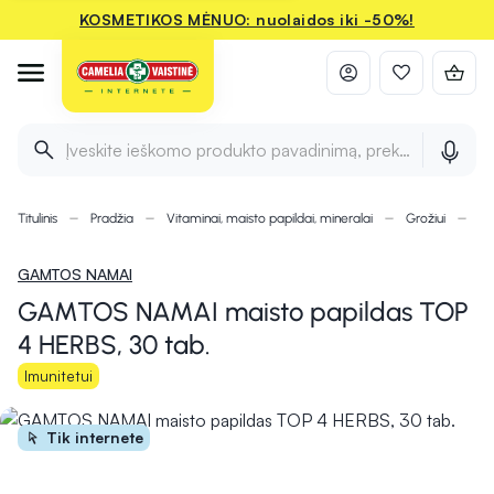
KOSMETIKOS MĖNUO: nuolaidos iki -50%!
Įveskite ieškomo produkto pavadinimą, prekės ženklą ir 
Titulinis
Pradžia
Vitaminai, maisto papildai, mineralai
Grožiui
An
GAMTOS NAMAI
GAMTOS NAMAI maisto papildas TOP
4 HERBS, 30 tab.
Imunitetui
Tik internete