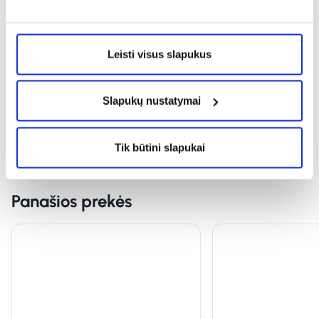
Milda
Leisti visus slapukus
labai greitai pristatyta prekė ir pigiai .Esame patenkinti .
Slapukų nustatymai
Tik būtini slapukai
Panašios prekės