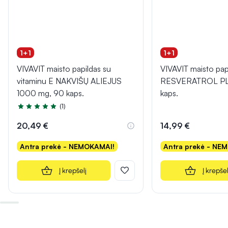
1+1
1+1
VIVAVIT maisto papildas su
VIVAVIT maisto pap
vitaminu E NAKVIŠŲ ALIEJUS
RESVERATROL PL
1000 mg, 90 kaps.
kaps.
(1)
Įvertinimas 5.0 iš 5
20,49 €
14,99 €
Antra prekė - NEMOKAMAI!
Antra prekė - NE
Į krepšelį
Į krepšel