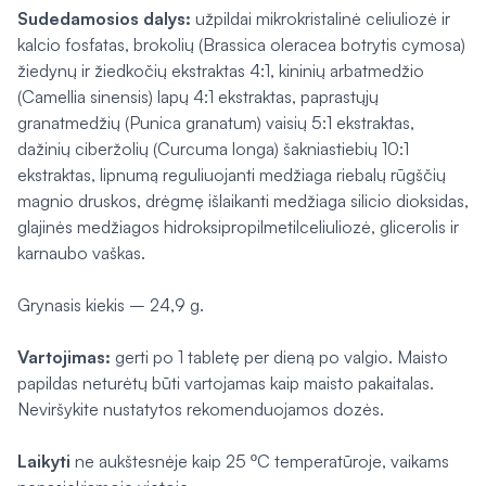
Sudedamosios dalys:
užpildai mikrokristalinė celiuliozė ir
kalcio fosfatas, brokolių (
Brassica oleracea botrytis cymosa
)
žiedynų ir žiedkočių ekstraktas 4:1, kininių arbatmedžio
(Camellia sinensis)
lapų 4:1 ekstraktas, paprastųjų
granatmedžių
(Punica granatum)
vaisių 5:1 ekstraktas,
dažinių ciberžolių
(Curcuma longa)
šakniastiebių 10:1
ekstraktas, lipnumą reguliuojanti medžiaga riebalų rūgščių
magnio druskos, drėgmę išlaikanti medžiaga silicio dioksidas,
glajinės medžiagos hidroksipropilmetilceliuliozė, glicerolis ir
karnaubo vaškas.
Grynasis kiekis – 24,9 g.
Vartojimas:
gerti po 1 tabletę per dieną po valgio. Maisto
papildas neturėtų būti vartojamas kaip maisto pakaitalas.
Neviršykite nustatytos rekomenduojamos dozės.
Laikyti
ne aukštesnėje kaip 25 ºC temperatūroje, vaikams