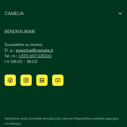
CAMELIA
BENDRAUKIME
Susisiekite su mumis:
El. p.:
evaistine@camelia.lt
Tel. nr.:
+370 697 03000
I-V 08:00 - 18:00
Valstybinė vaistų kontrolės tarnyba prie Lietuvos Respublikos sveikatos apsaugos
ministerijos