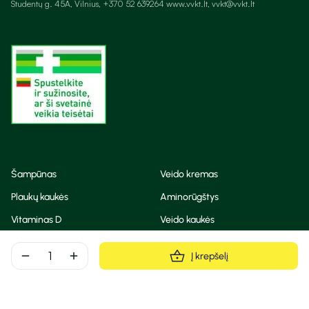
Studentų g. 45A, Vilnius, +370 52 639264 www.vvkt.lt, vvkt@vvkt.lt
Šampūnas
Veido kremas
Plaukų kaukės
Aminorūgštys
Vitaminas D
Veido kaukės
Korėjietiška kosmetika
Eteriniai aliejai
remove
add
Į krepšelį
Dezodorantas
BB ir CC kremas
Visos teisės saugomos