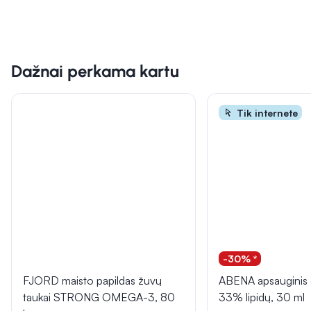
Dažnai perkama kartu
Tik internete
-30% *
FJORD maisto papildas žuvų
ABENA apsauginis 
taukai STRONG OMEGA-3, 80
33% lipidų, 30 ml