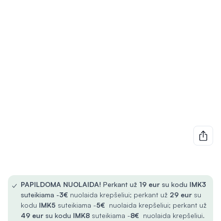
✓
PAPILDOMA NUOLAIDA!
Perkant už
19 eur
su kodu
IMK3
suteikiama -
3€
nuolaida krepšeliui; perkant už
29 eur
su
kodu
IMK5
suteikiama -
5€
nuolaida krepšeliui; perkant už
49 eur
su kodu
IMK8
suteikiama -
8€
nuolaida krepšeliui.