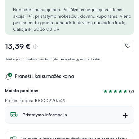
Nuolaidos sumuojamos. Pasiūlymas negalioja vaistams,
akcijai 1+1, pristatymo mokesčiui, dovanų kuponams. Vieno
pirkimo metu galima panaudoti tik vieną nuolaidos kodą.
Galioja iki 2026 08 09
13,39 €
Svarbu įvairi ir subalansuota mityba bei sveikas gyvenimo būdas
Pranešti, kai sumažės kaina
Maisto papildas
(2)
Įvertinimas 5.0 iš
Prekės kodas: 10000220349
Pristatymo informacija