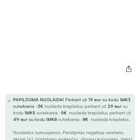
✓
PAPILDOMA NUOLAIDA!
Perkant už
19 eur
su kodu
IMK3
suteikiama -
3€
nuolaida krepšeliui; perkant už
29 eur
su
kodu
IMK5
suteikiama -
5€
nuolaida krepšeliui; perkant už
49 eur
su kodu
IMK8
suteikiama -
8€
nuolaida krepšeliui.
Nuolaidos sumuojamos. Pasiūlymas negalioja vaistams,
akcijai 1+1, pristatymo mokesčiui, dovanų kuponams. Vieno