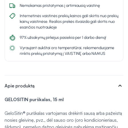
Nemokamas pristatymas į artimiausią vaistinę
Internetinės vaistinės prekių kainos gali skirtis nuo prekių
kainų vaistinėse. Realios prekės išvaizda gali skirtis nuo
esančios nuotraukoje
97% užsakymų pirkėjus pasiekia per 1 darbo dieną!
Vyraujant aukštai oro temperatūrai, rekomenduojame
rinktis prekių pristatymą į VAISTINĘ arba NAMUS
expand_more
Apie produktą
GELOSITIN purškalas, 15 ml
GeloSitin® purškalas vartojamas drėkinti sausą arba pažeistą
nosies gleivinę, pvz., dėl sauso oro (oro kondicionieriaus,
šildymo), pernelyg dažno gleivinės paburkimą mažinančių