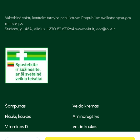
Valstybinė vaistų kontrolės tarnyba prie Lietuvos Respublikos sveikatos apsaugos
ministerijos
Studentų g. 45A, Vilnius, +370 52 639264 www.vvkt.lt, vvkt@vvkt.lt
Šampūnas
Veido kremas
Plaukų kaukės
Aminorūgštys
Vitaminas D
Veido kaukės
Korėjietiška kosmetika
Eteriniai aliejai