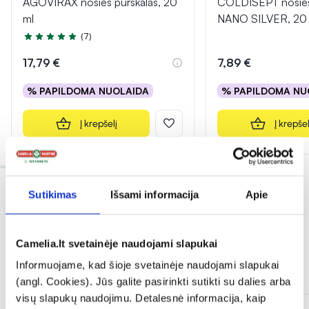
AGOVIRAX nosies purškalas, 20
COLDISEPT nosies
ml
NANO SILVER, 20
(7)
Įvertinimas 5.0 iš 5
17,79 €
7,89 €
% PAPILDOMA NUOLAIDA
% PAPILDOMA NU
Į krepšelį
Į krepšel
Sutikimas
Išsami informacija
Apie
Camelia.lt svetainėje naudojami slapukai
Informuojame, kad šioje svetainėje naudojami slapukai
Dažnai perkama kartu
(angl. Cookies). Jūs galite pasirinkti sutikti su dalies arba
visų slapukų naudojimu. Detalesnė informacija, kaip