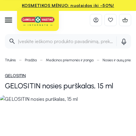
KOSMETIKOS MĖNUO: nuolaidos iki -50%!
Įveskite ieškomo produkto pavadinimą, prekės ženklą ir 
Titulinis
Pradžia
Medicinos priemonės ir įranga
Nosies ir ausų priežiū
GELOSITIN
GELOSITIN nosies purškalas, 15 ml