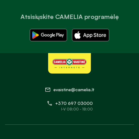
Atsisiųskite CAMELIA programėlę
evaistine@camelia.lt
+370 697 03000
I-V 08:00 - 18:00