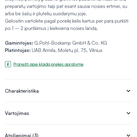
preparatų vartojimo taip pat esant sausai nosies ertmei, su
arba be šašų ir plutelių susidarymu joje.
Gelositin vartokite pagal poreikį kelis kartus per parą purkšti
po 1 – 2 įpurškimus į kiekvieną nosies landą.
Gamintojas:
G.Pohl-Boskamp GmbH & Co. KG
Platintojas:
UAB Armila, Molėtų pl. 75, Vilnius
Pranešti apie klaidą prekės aprašyme
expand_more
Charakteristika
expand_more
Vartojimas
expand_more
Atsiliepimai (3)