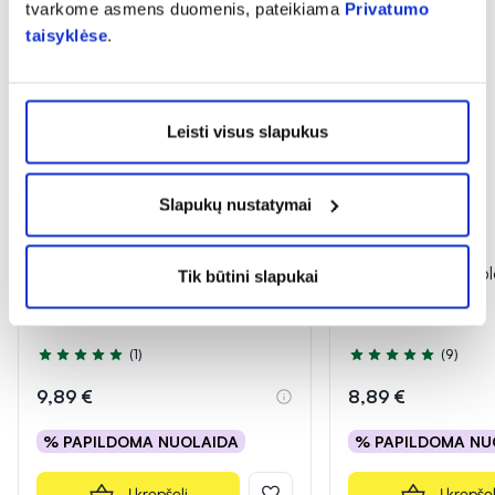
tvarkome asmens duomenis, pateikiama
Privatumo
taisyklėse
.
Leisti visus slapukus
Slapukų nustatymai
RINOPANTEINA nosies purškalas
OTOSAN nosies p
Tik būtini slapukai
PLUS, 20 ml
milteliai, 30 pak.
(1)
(9)
Įvertinimas 5.0 iš 5
Įvertinimas 5.0 iš 5
9,89 €
8,89 €
% PAPILDOMA NUOLAIDA
% PAPILDOMA NU
Į krepšelį
Į krepšel