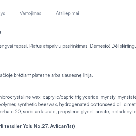
lys
Vartojimas
Atsiliepimai
g
gvai tepasi. Platus atspalvių pasirinkimas. Dėmesio! Dėl skirting
ačioje brėžiant platesnę arba siauresnę liniją.
ocrystalline wax, caprylic/capric triglyceride, myristyl myristat
polymer, synthetic beeswax, hydrogenated cottonseed oil, dimeth
sorbate 20, sorbitan laurate, propylene glycol laurate, octadecy
 tessiler Yolu No.27, Avlicar/Ist)