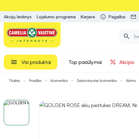
Akcijų leidinys
Lojalumo programa
Karjera
Pagalba
Visi produktai
Top pasiūlymai
Akcijos
Titulinis
Pradžia
Kosmetika
Dekoratyvinė kosmetika
Akims