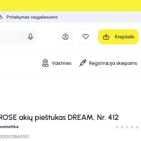
Pritaikymas neįgaliesiems
Krepšelis
Vaistinės
Registracija skiepams
OSE akių pieštukas DREAM, Nr. 412
osmetika
Įvertinimas 0
 10000286550