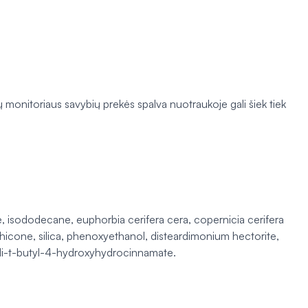
ų monitoriaus savybių prekės spalva nuotraukoje gali šiek tiek
e, isododecane, euphorbia cerifera cera, copernicia cerifera
icone, silica, phenoxyethanol, disteardimonium hectorite,
l di-t-butyl-4-hydroxyhydrocinnamate.