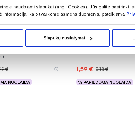
inėje naudojami slapukai (angl. Cookies). Jūs galite pasirinkti su
ė informacija, kaip tvarkome asmens duomenis, pateikiama
Pri
-50%
Slapukų nustatymai
L
pieštukas su kempinėle
GOLDEN ROSE akių pieštu
 juodas, 2 g
DREAM, Nr. 413
(1)
.0 iš 5
1,59 €
99 €
3,18 €
OMA NUOLAIDA
% PAPILDOMA NUOLAIDA
Į krepšelį
Į krepšelį