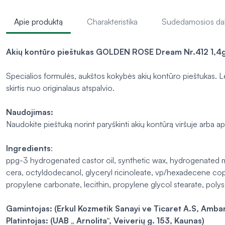
Apie produktą
Charakteristika
Sudedamosios da
Akių kontūro pieštukas GOLDEN ROSE Dream Nr.412 1,4
Specialios formulės, aukštos kokybės akių kontūro pieštukas. Len
skirtis nuo originalaus atspalvio.
Naudojimas:
Naudokite pieštuką norint paryškinti akių kontūrą viršuje arba ap
Ingredients
:
ppg-3 hydrogenated castor oil, synthetic wax, hydrogenated micr
cera, octyldodecanol, glyceryl ricinoleate, vp/hexadecene co
propylene carbonate, lecithin, propylene glycol stearate, poly
Gamintojas: (Erkul Kozmetik Sanayi ve Ticaret A.S, Ambarli
Platintojas: (UAB „ Arnolita“, Veiverių g. 153, Kaunas)