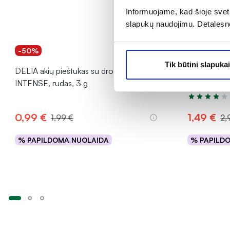
Informuojame, kad šioje sveta
slapukų naudojimu. Detalesn
-50%
-50%
Tik būtini slapukai
DELIA akių pieštukas su drožtuku SO
DELIA akių 
INTENSE, rudas, 3 g
SMOKY EYE,
Įvertinimas 4
0,99 €
1,49 €
1,99 €
2,
% PAPILDOMA NUOLAIDA
% PAPILD
Į krepšelį