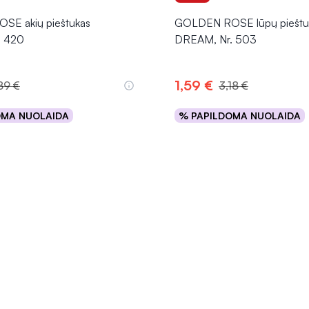
E akių pieštukas
GOLDEN ROSE lūpų pieštu
. 420
DREAM, Nr. 503
1,59 €
89 €
3,18 €
OMA NUOLAIDA
% PAPILDOMA NUOLAIDA
Į krepšelį
Į krepšelį