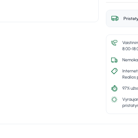
Pristat
Vaistini
8:00-18:
Nemokam
Internet
Realios 
97% užsa
Vyraujan
pristat