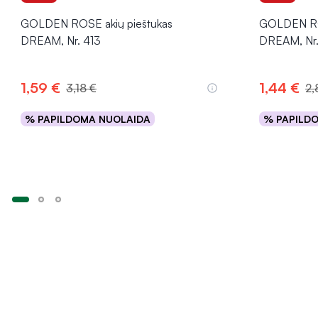
GOLDEN ROSE akių pieštukas
GOLDEN ROS
DREAM, Nr. 413
DREAM, Nr
1,59 €
1,44 €
3,18 €
2,
% PAPILDOMA NUOLAIDA
% PAPILD
Į krepšelį