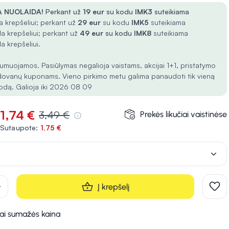
 NUOLAIDA!
Perkant už
19 eur
su kodu
IMK3
suteikiama
 krepšeliui; perkant už
29 eur
su kodu
IMK5
suteikiama
a krepšeliui; perkant už
49 eur
su kodu
IMK8
suteikiama
a krepšeliui.
umuojamos. Pasiūlymas negalioja vaistams, akcijai 1+1, pristatymo
dovanų kuponams. Vieno pirkimo metu galima panaudoti tik vieną
odą. Galioja iki 2026 08 09
1,74 €
3,49 €
Prekės likučiai vaistinėse
Sutaupote:
1,75 €
d
Į krepšelį
kai sumažės kaina