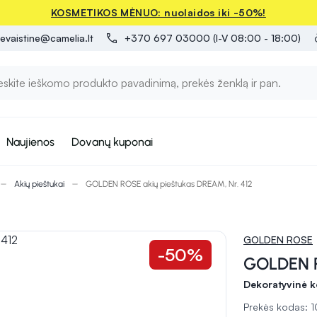
KOSMETIKOS MĖNUO: nuolaidos iki -50%!
evaistine@camelia.lt
+370 697 03000 (I-V 08:00 - 18:00)
Naujienos
Dovanų kuponai
Akių pieštukai
GOLDEN ROSE akių pieštukas DREAM, Nr. 412
GOLDEN ROSE
-50%
GOLDEN R
Dekoratyvinė k
Prekės kodas: