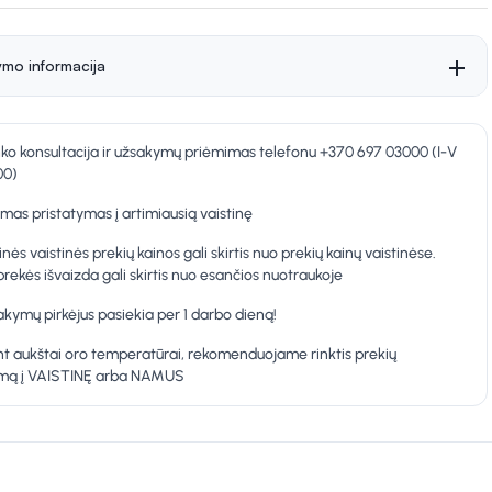
ymo informacija
nko konsultacija ir užsakymų priėmimas telefonu +370 697 03000 (I-V
00)
as pristatymas į artimiausią vaistinę
inės vaistinės prekių kainos gali skirtis nuo prekių kainų vaistinėse.
prekės išvaizda gali skirtis nuo esančios nuotraukoje
kymų pirkėjus pasiekia per 1 darbo dieną!
t aukštai oro temperatūrai, rekomenduojame rinktis prekių
ymą į VAISTINĘ arba NAMUS