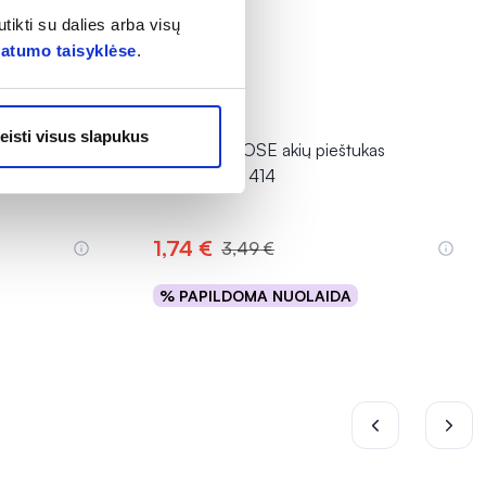
tikti su dalies arba visų
vatumo taisyklėse
.
-50%
eisti visus slapukus
kas
GOLDEN ROSE akių pieštukas
DREAM, Nr. 414
1,74 €
3,49 €
% PAPILDOMA NUOLAIDA
Į krepšelį