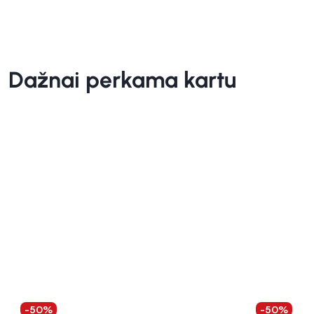
Dažnai perkama kartu
-50%
-50%