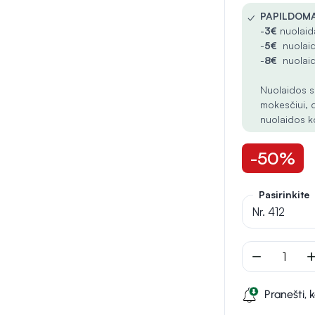
✓
PAPILDOMA
-
3€
nuolaida
-
5€
nuolaid
-
8€
nuolaid
Nuolaidos s
mokesčiui, 
nuolaidos k
-50%
Pasirinkite
Nr. 412
remove
ad
Pranešti, 