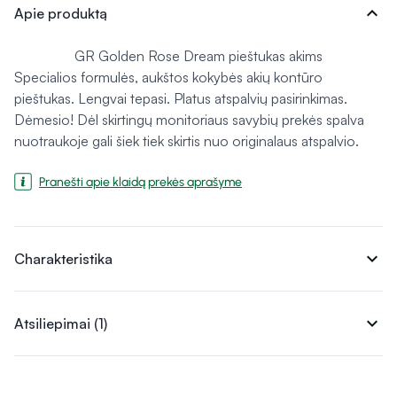
expand_more
Apie produktą
GR Golden Rose Dream pieštukas akims
Specialios formulės, aukštos kokybės akių kontūro
pieštukas. Lengvai tepasi. Platus atspalvių pasirinkimas.
Dėmesio! Dėl skirtingų monitoriaus savybių prekės spalva
nuotraukoje gali šiek tiek skirtis nuo originalaus atspalvio.
Pranešti apie klaidą prekės aprašyme
expand_more
Charakteristika
expand_more
Atsiliepimai (1)