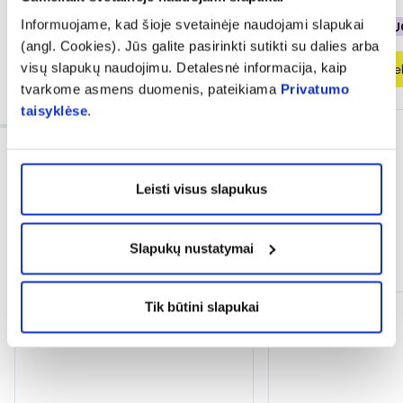
Informuojame, kad šioje svetainėje naudojami slapukai
% PAPILDOMA NUOLAIDA
% PAPILDOMA NU
(angl. Cookies). Jūs galite pasirinkti sutikti su dalies arba
visų slapukų naudojimu. Detalesnė informacija, kaip
Į krepšelį
Į krepšel
tvarkome asmens duomenis, pateikiama
Privatumo
taisyklėse
.
Leisti visus slapukus
Slapukų nustatymai
Dažnai perkama kartu
Tik būtini slapukai