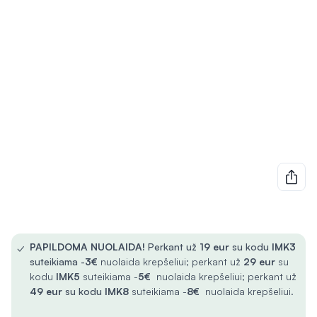
✓
PAPILDOMA NUOLAIDA!
Perkant už
19 eur
su kodu
IMK3
suteikiama -
3€
nuolaida krepšeliui; perkant už
29 eur
su
kodu
IMK5
suteikiama -
5€
nuolaida krepšeliui; perkant už
49 eur
su kodu
IMK8
suteikiama -
8€
nuolaida krepšeliui.