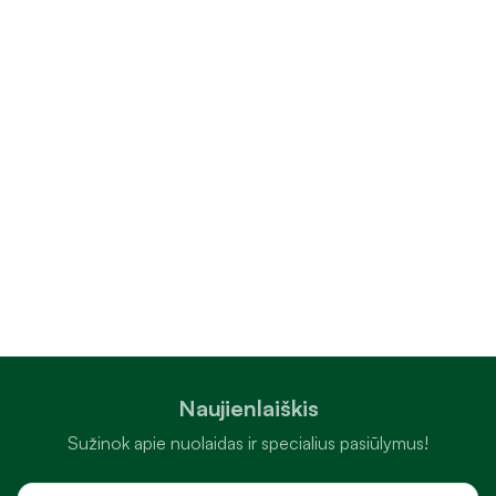
Naujienlaiškis
Sužinok apie nuolaidas ir specialius pasiūlymus!