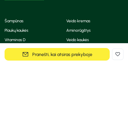
Šampūnas
Veido kremas
Plaukų kaukės
Aminorūgštys
Vitaminas D
Veido kaukės
Korėjietiška kosmetika
Eteriniai aliejai
Pranešti, kai atsiras prekyboje
Dezodorantas
BB ir CC kremas
Visos teisės saugomos
Privatumo taisyklės
Slapukų politika
© Camelia 2026