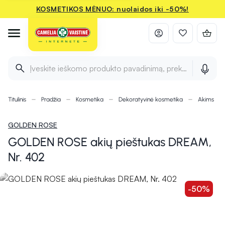
KOSMETIKOS MĖNUO: nuolaidos iki -50%!
Įveskite ieškomo produkto pavadinimą, prekės ženklą ir 
Titulinis
Pradžia
Kosmetika
Dekoratyvinė kosmetika
Akims
GOLDEN ROSE
GOLDEN ROSE akių pieštukas DREAM,
Nr. 402
-50%