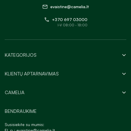
evaistine@camelia.lt
+370 697 03000
I-V 08:00 - 18:00
KATEGORIJOS
KLIENTŲ APTARNAVIMAS
CAMELIA
BENDRAUKIME
Susisiekite su mumis:
El. p.:
evaistine@camelia.lt