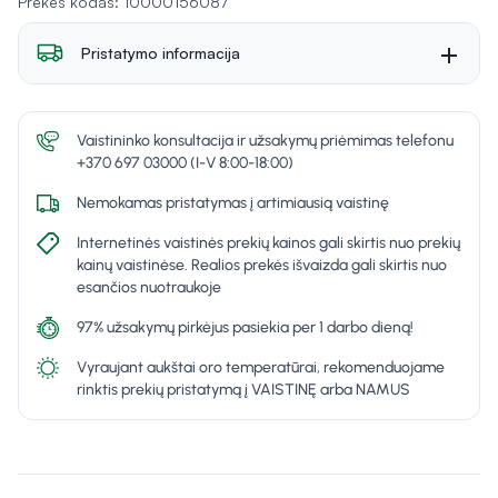
Prekės kodas: 10000156087
Pristatymo informacija
Vaistininko konsultacija ir užsakymų priėmimas telefonu
+370 697 03000 (I-V 8:00-18:00)
Nemokamas pristatymas į artimiausią vaistinę
Internetinės vaistinės prekių kainos gali skirtis nuo prekių
kainų vaistinėse. Realios prekės išvaizda gali skirtis nuo
esančios nuotraukoje
97% užsakymų pirkėjus pasiekia per 1 darbo dieną!
Vyraujant aukštai oro temperatūrai, rekomenduojame
rinktis prekių pristatymą į VAISTINĘ arba NAMUS