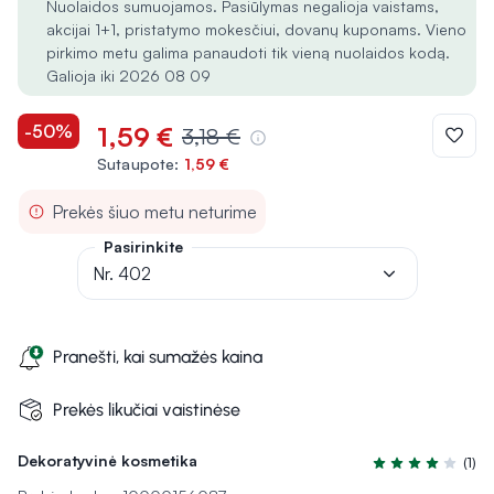
Nuolaidos sumuojamos. Pasiūlymas negalioja vaistams,
akcijai 1+1, pristatymo mokesčiui, dovanų kuponams. Vieno
pirkimo metu galima panaudoti tik vieną nuolaidos kodą.
Galioja iki 2026 08 09
-50%
1,59 €
3,18 €
Sutaupote:
1,59 €
Prekės šiuo metu neturime
Pasirinkite
Nr. 402
Pranešti, kai sumažės kaina
Prekės likučiai vaistinėse
Dekoratyvinė kosmetika
(1)
Įvertinimas 4.0 i