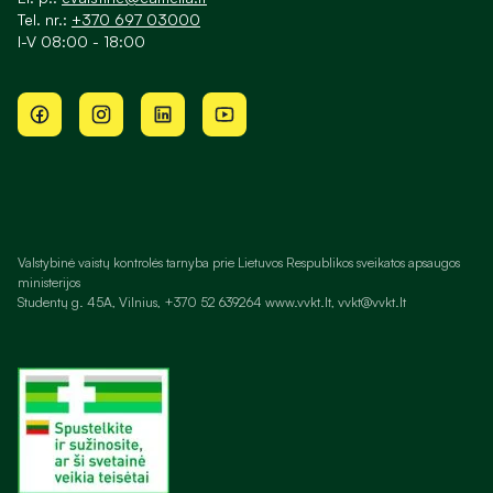
Tel. nr.:
+370 697 03000
I-V 08:00 - 18:00
Valstybinė vaistų kontrolės tarnyba prie Lietuvos Respublikos sveikatos apsaugos
ministerijos
Studentų g. 45A, Vilnius, +370 52 639264 www.vvkt.lt, vvkt@vvkt.lt