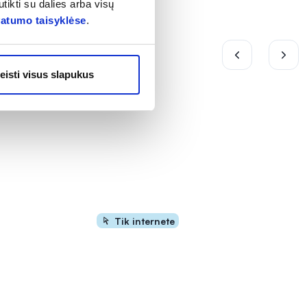
tikti su dalies arba visų
vatumo taisyklėse
.
eisti visus slapukus
Tik internete