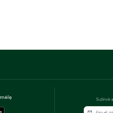
amėlę
Sužinok a