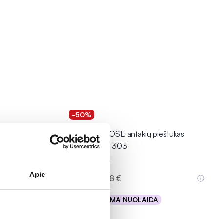
-50%
štukas
GOLDEN ROSE antakių pieštukas
DREAM, Nr. 303
Apie
1,59 €
3,18 €
% PAPILDOMA NUOLAIDA
Į krepšelį