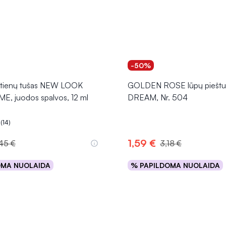
-50%
stienų tušas NEW LOOK
GOLDEN ROSE lūpų pieštu
, juodos spalvos, 12 ml
DREAM, Nr. 504
(14)
.6 iš 5
1,59 €
45 €
3,18 €
OMA NUOLAIDA
% PAPILDOMA NUOLAIDA
Į krepšelį
Į krepšelį