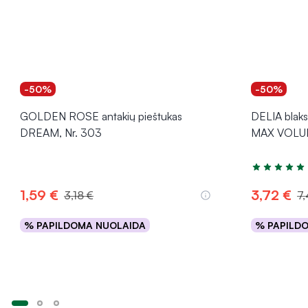
-50%
-50%
GOLDEN ROSE antakių pieštukas
DELIA blak
DREAM, Nr. 303
MAX VOLUME
Įvertinimas 4
1,59 €
3,72 €
3,18 €
7,
% PAPILDOMA NUOLAIDA
% PAPILD
Į krepšelį