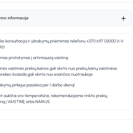
ymo informacija
nko konsultacija ir užsakymų priėmimas telefonu +370 697 03000 (I-V
00)
as pristatymas į artimiausią vaistinę
inės vaistinės prekių kainos gali skirtis nuo prekių kainų vaistinėse.
prekės išvaizda gali skirtis nuo esančios nuotraukoje
kymų pirkėjus pasiekia per 1 darbo dieną!
t aukštai oro temperatūrai, rekomenduojame rinktis prekių
ymą į VAISTINĘ arba NAMUS