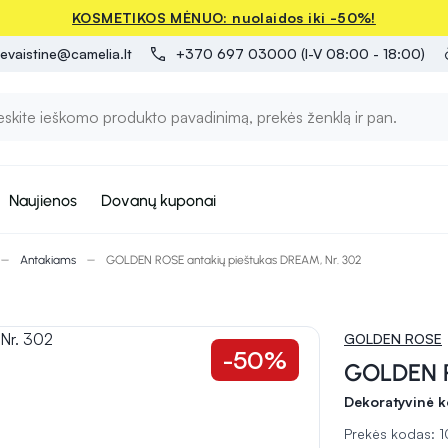
KOSMETIKOS MĖNUO: nuolaidos iki -50%!
evaistine@camelia.lt
+370 697 03000 (I-V 08:00 - 18:00)
Naujienos
Dovanų kuponai
Antakiams
GOLDEN ROSE antakių pieštukas DREAM, Nr. 302
GOLDEN ROSE
-50%
GOLDEN R
Dekoratyvinė k
Prekės kodas: