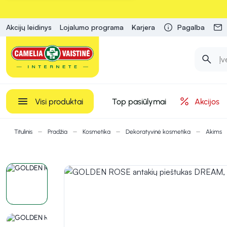
Akcijų leidinys
Lojalumo programa
Karjera
Pagalba
Visi produktai
Top pasiūlymai
Akcijos
Titulinis
Pradžia
Kosmetika
Dekoratyvinė kosmetika
Akims