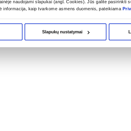
inėje naudojami slapukai (angl. Cookies). Jūs galite pasirinkti su
ė informacija, kaip tvarkome asmens duomenis, pateikiama
Pri
Slapukų nustatymai
L