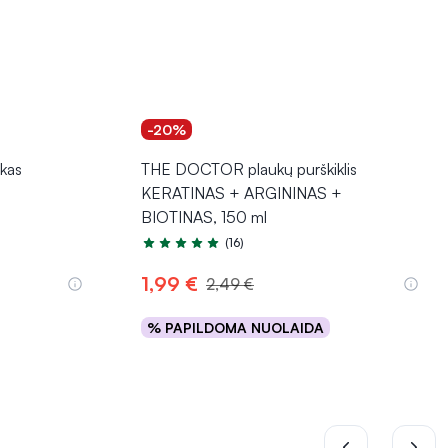
-20%
kas
THE DOCTOR plaukų purškiklis
KERATINAS + ARGININAS +
BIOTINAS, 150 ml
(16)
Įvertinimas 4.7 iš 5
1,99 €
2,49 €
% PAPILDOMA NUOLAIDA
Į krepšelį