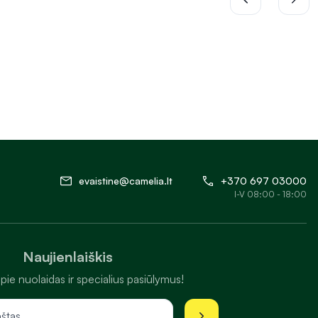
evaistine@camelia.lt
+370 697 03000
I-V 08:00 - 18:00
Naujienlaiškis
pie nuolaidas ir specialius pasiūlymus!