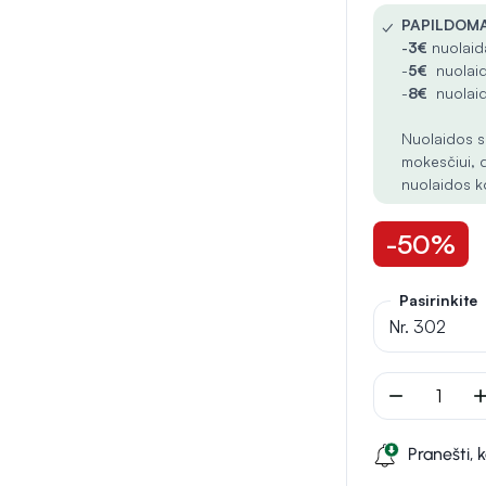
✓
PAPILDOMA
-
3€
nuolaida
-
5€
nuolaid
-
8€
nuolaid
Nuolaidos s
mokesčiui, 
nuolaidos k
-50%
Pasirinkite
Nr. 302
remove
ad
Pranešti, 