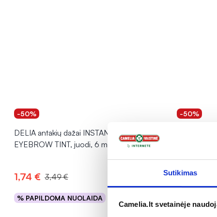
-50%
-50%
DELIA antakių dažai INSTANT
DELIA antak
EYEBROW TINT, juodi, 6 ml
Nr. 1, juodi,
Sutikimas
1,74 €
1,42 €
3,49 €
2,
% PAPILDOMA NUOLAIDA
% PAPILD
Į krepšelį
Camelia.lt svetainėje naudo