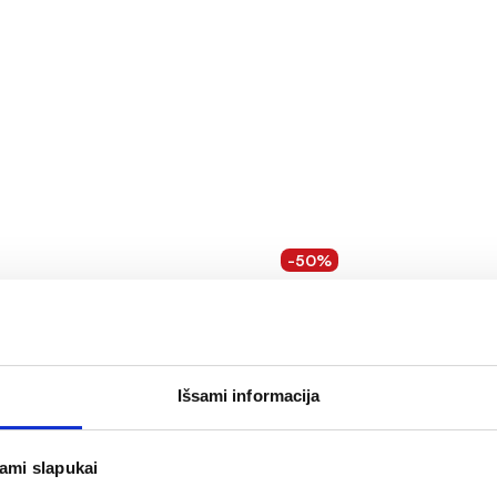
-50%
ių dažai su argano aliejumi,
GOLDEN ROSE antakių pie
 15 ml
DREAM, Nr. 301
Išsami informacija
1,59 €
85 €
3,18 €
OMA NUOLAIDA
% PAPILDOMA NUOLAIDA
Į krepšelį
Į krepšelį
jami slapukai