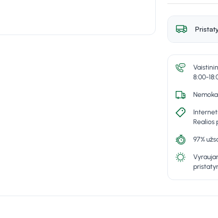
Pristat
Vaistini
8:00-18:
Nemokam
Internet
Realios 
97% užsa
Vyraujan
pristat