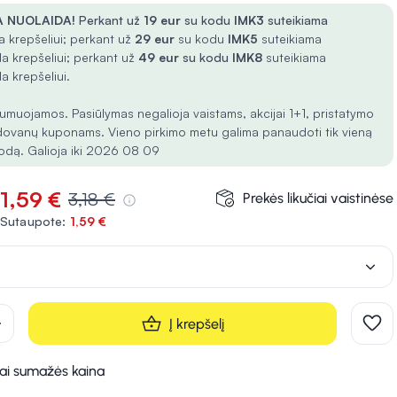
 NUOLAIDA!
Perkant už
19 eur
su kodu
IMK3
suteikiama
 krepšeliui; perkant už
29 eur
su kodu
IMK5
suteikiama
a krepšeliui; perkant už
49 eur
su kodu
IMK8
suteikiama
a krepšeliui.
umuojamos. Pasiūlymas negalioja vaistams, akcijai 1+1, pristatymo
dovanų kuponams. Vieno pirkimo metu galima panaudoti tik vieną
odą. Galioja iki 2026 08 09
1,59 €
3,18 €
Prekės likučiai vaistinėse
Sutaupote:
1,59 €
d
Į krepšelį
kai sumažės kaina