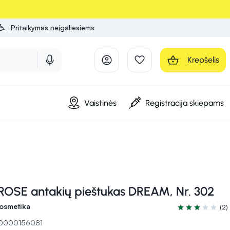
Pritaikymas neįgaliesiems
Krepšelis
Vaistinės
Registracija skiepams
OSE antakių pieštukas DREAM, Nr. 302
osmetika
(2)
Įvertinimas 3.0 
 10000156081