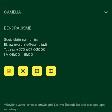
CAMELIA
BENDRAUKIME
Susisiekite su mumis:
El. p.:
evaistine@camelia.lt
Tel. nr.:
+370 697 03000
I-V 08:00 - 18:00
Valstybinė vaistų kontrolės tarnyba prie Lietuvos Respublikos sveikatos apsaugos
ministerijos