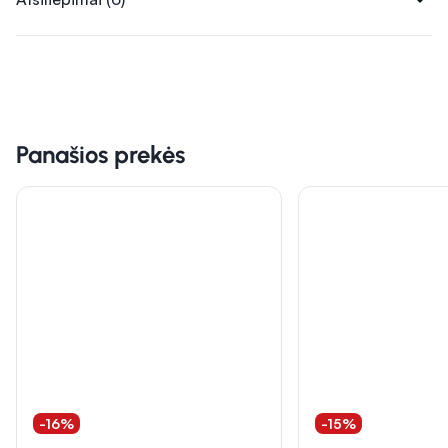
Panašios prekės
-16%
-15%