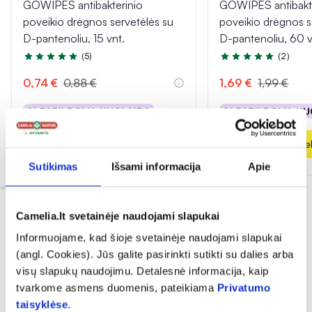
GOWIPES antibakterinio
GOWIPES antibakt
poveikio drėgnos servetėlės su
poveikio drėgnos s
D-pantenoliu, 15 vnt.
D-pantenoliu, 60 v
(5)
(2)
Įvertinimas 5.0 iš 5
Įvertinimas 5.0 iš 5
0,74 €
0,88 €
1,69 €
1,99 €
% PAPILDOMA NUOLAIDA
% PAPILDOMA NU
Į krepšelį
Į krepšel
Sutikimas
Išsami informacija
Apie
Camelia.lt svetainėje naudojami slapukai
Informuojame, kad šioje svetainėje naudojami slapukai
(angl. Cookies). Jūs galite pasirinkti sutikti su dalies arba
visų slapukų naudojimu. Detalesnė informacija, kaip
tvarkome asmens duomenis, pateikiama
Privatumo
Dažnai perkama kartu
taisyklėse
.