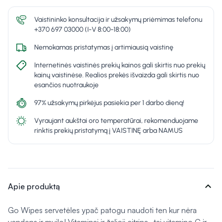
Vaistininko konsultacija ir užsakymų priėmimas telefonu
+370 697 03000 (I-V 8:00-18:00)
Nemokamas pristatymas į artimiausią vaistinę
Internetinės vaistinės prekių kainos gali skirtis nuo prekių
kainų vaistinėse. Realios prekės išvaizda gali skirtis nuo
esančios nuotraukoje
97% užsakymų pirkėjus pasiekia per 1 darbo dieną!
Vyraujant aukštai oro temperatūrai, rekomenduojame
rinktis prekių pristatymą į VAISTINĘ arba NAMUS
expand_more
Apie produktą
Go Wipes servetėles ypač patogu naudoti ten kur nėra