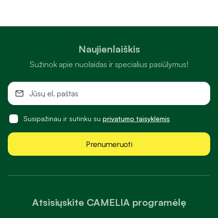
Naujienlaiškis
Sužinok apie nuolaidas ir specialius pasiūlymus!
Susipažinau ir sutinku su
privatumo taisyklėmis
Prenumeruoti
Atsisiųskite CAMELIA programėlę