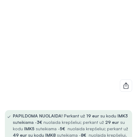
✓
PAPILDOMA NUOLAIDA!
Perkant už
19 eur
su kodu
IMK3
suteikiama -
3€
nuolaida krepšeliui; perkant už
29 eur
su
kodu
IMK5
suteikiama -
5€
nuolaida krepšeliui; perkant už
49 eur
su kodu
IMK8
suteikiama -
8€
nuolaida krepšeliui.