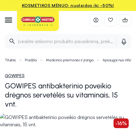
KOSMETIKOS MĖNUO: nuolaidos iki -50%!
Įveskite ieškomo produkto pavadinimą, prekės ženklą ir 
Titulinis
Pradžia
Medicinos priemonės ir įranga
Apsaugai nuo infekci
GOWIPES
GOWIPES antibakterinio poveikio
drėgnos servetėlės su vitaminais, 15
vnt.
-16%