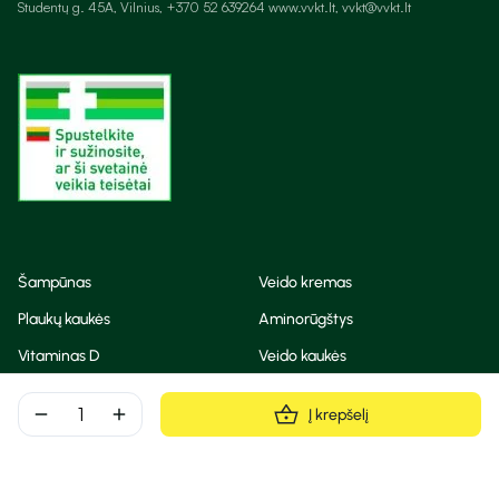
Studentų g. 45A, Vilnius, +370 52 639264 www.vvkt.lt, vvkt@vvkt.lt
Šampūnas
Veido kremas
Plaukų kaukės
Aminorūgštys
Vitaminas D
Veido kaukės
Korėjietiška kosmetika
Eteriniai aliejai
remove
add
Į krepšelį
Dezodorantas
BB ir CC kremas
Visos teisės saugomos