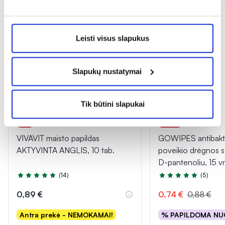
Leisti visus slapukus
Slapukų nustatymai
Tik būtini slapukai
1+1
-16%
VIVAVIT maisto papildas
GOWIPES antibakt
AKTYVINTA ANGLIS, 10 tab.
poveikio drėgnos s
D-pantenoliu, 15 vn
(14)
(5)
Įvertinimas 5.0 iš 5
Įvertinimas 5.0 iš 5
0,89 €
0,74 €
0,88 €
Antra prekė - NEMOKAMAI!
% PAPILDOMA NU