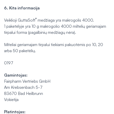
6. Kita informacija
®
Veiklioji GuttaSoft
medžiaga yra makrogolis 4000.
1 paketėlyje yra 10 g makrogolio 4000 miltelių geriamajam
tirpalui forma (pagalbinių medžiagų nėra).
Miteliai geriamajam tirpalui tiekiami pakuotėmis po 10, 20
arba 50 paketėlių.
0197
Gamintojas:
Fairpharm Vertriebs GmbH
Am Krebsenbach 5-7
83670 Bad Heilbrunn
Vokietija
Platintojas: