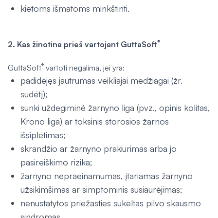
kietoms išmatoms minkštinti.
®
2. Kas žinotina prieš vartojant GuttaSoft
®
GuttaSoft
vartoti negalima, jei yra:
padidėjęs jautrumas veikliajai medžiagai (žr.
sudėtį);
sunki uždegiminė žarnyno liga (pvz., opinis kolitas,
Krono liga) ar toksinis storosios žarnos
išsiplėtimas;
skrandžio ar žarnyno prakiurimas arba jo
pasireiškimo rizika;
žarnyno nepraeinamumas, įtariamas žarnyno
užsikimšimas ar simptominis susiaurėjimas;
nenustatytos priežasties sukeltas pilvo skausmo
sindromas.