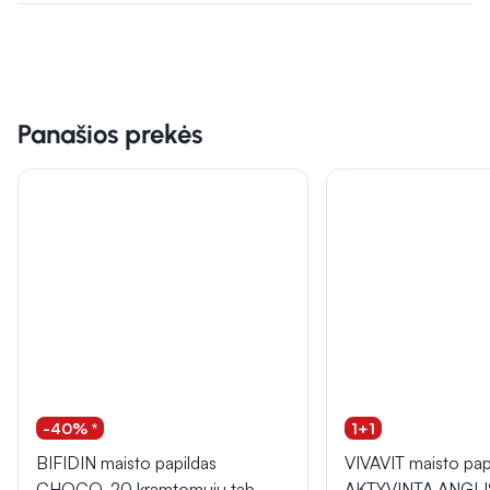
Panašios prekės
-40% *
1+1
BIFIDIN maisto papildas
VIVAVIT maisto pap
CHOCO, 20 kramtomųjų tab.
AKTYVINTA ANGLIS,