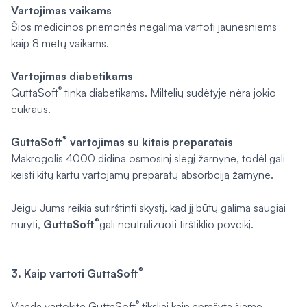
Vartojimas vaikams
Šios medicinos priemonės negalima vartoti jaunesniems
kaip 8 metų vaikams.
Vartojimas diabetikams
®
GuttaSoft
tinka diabetikams. Miltelių sudėtyje nėra jokio
cukraus.
®
GuttaSoft
vartojimas su kitais preparatais
Makrogolis 4000 didina osmosinį slėgį žarnyne, todėl gali
keisti kitų kartu vartojamų preparatų absorbciją žarnyne.
Jeigu Jums reikia sutirštinti skystį, kad jį būtų galima saugiai
®
nuryti,
GuttaSoft
gali neutralizuoti tirštiklio poveikį.
®
3. Kaip vartoti GuttaSoft
®
Visada vartokite GuttaSoft
tiksliai kaip aprašyta šiame