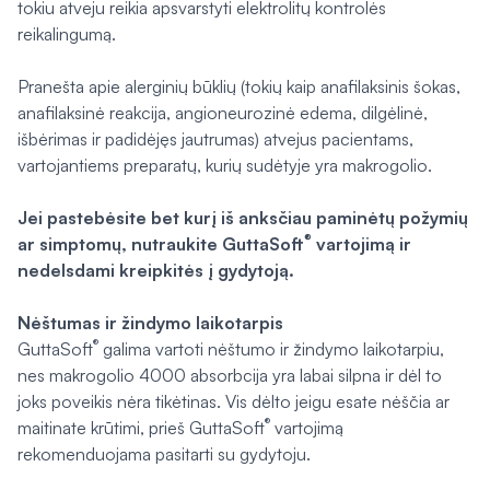
tokiu atveju reikia apsvarstyti elektrolitų kontrolės
reikalingumą.
Pranešta apie alerginių būklių (tokių kaip anafilaksinis šokas,
anafilaksinė reakcija, angioneurozinė edema, dilgėlinė,
išbėrimas ir padidėjęs jautrumas) atvejus pacientams,
vartojantiems preparatų, kurių sudėtyje yra makrogolio.
Jei pastebėsite bet kurį iš anksčiau paminėtų požymių
®
ar simptomų, nutraukite GuttaSoft
vartojimą ir
nedelsdami kreipkitės į gydytoją.
Nėštumas ir žindymo laikotarpis
®
GuttaSoft
galima vartoti nėštumo ir žindymo laikotarpiu,
nes makrogolio 4000 absorbcija yra labai silpna ir dėl to
joks poveikis nėra tikėtinas. Vis dėlto jeigu esate nėščia ar
®
maitinate krūtimi, prieš GuttaSoft
vartojimą
rekomenduojama pasitarti su gydytoju.