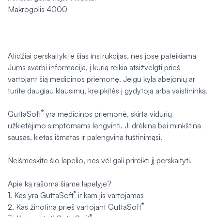
Makrogolis 4000
Atidžiai perskaitykite šias instrukcijas, nes jose pateikiama
Jums svarbi informacija, į kurią reikia atsižvelgti prieš
vartojant šią medicinos priemonę. Jeigu kyla abejonių ar
turite daugiau klausimų, kreipkitės į gydytoją arba vaistininką.
®
GuttaSoft
yra medicinos priemonė, skirta vidurių
užkietėjimo simptomams lengvinti. Ji drėkina bei minkština
sausas, kietas išmatas ir palengvina tuštinimąsi.
Neišmeskite šio lapelio, nes vėl gali prireikti jį perskaityti.
Apie ką rašoma šiame lapelyje?
®
1. Kas yra GuttaSoft
ir kam jis vartojamas
®
2. Kas žinotina prieš vartojant GuttaSoft
®