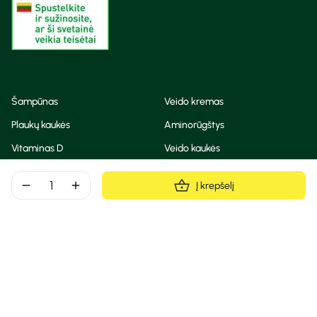
Šampūnas
Veido kremas
Plaukų kaukės
Aminorūgštys
Vitaminas D
Veido kaukės
Korėjietiška kosmetika
Eteriniai aliejai
remove
add
Į krepšelį
Dezodorantas
BB ir CC kremas
Visos teisės saugomos
Privatumo taisyklės
Slapukų politika
© Camelia 2026