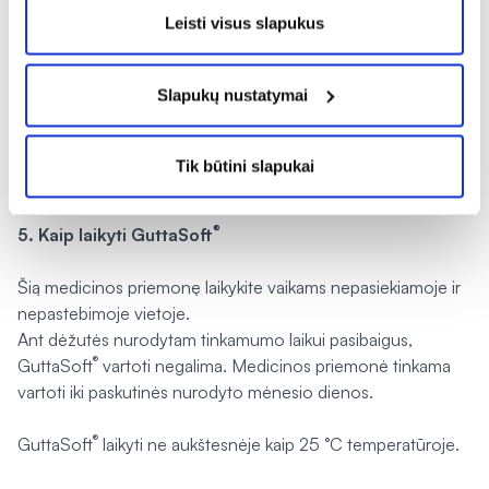
Leisti visus slapukus
angioneurozinė edema, dilgėlinė, išbėrimas ir padidėjęs
jautrumas.
Slapukų nustatymai
Jeigu pasireiškė sunkus šalutinis poveikis arba pastebėjote
šiame lapelyje nenurodytą šalutinį poveikį, pasakykite savo
gydytojui arba vaistininkui.
Tik būtini slapukai
®
5. Kaip laikyti GuttaSoft
Šią medicinos priemonę laikykite vaikams nepasiekiamoje ir
nepastebimoje vietoje.
Ant dėžutės nurodytam tinkamumo laikui pasibaigus,
®
GuttaSoft
vartoti negalima. Medicinos priemonė tinkama
vartoti iki paskutinės nurodyto mėnesio dienos.
®
GuttaSoft
laikyti ne aukštesnėje kaip 25 °C temperatūroje.