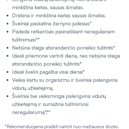
minkština kietas, sausas išmatas.
Drėkina ir minkština kietas sausas išmatas.
Švelniai paskatina žarnyno judesius*
Padeda retkarčiais pasireiškiant nereguliariam
tuštinimuisi**
Nebūna staiga atsirandančio poreikio tuštintis*
Ideali priemonė vartoti dieną, nes nebūna staiga
atsirandančio poreikio tuštintis*
Ideali švelni pagalba visai dienai*
Veikia kartu su organizmu ir švelniai palengvina
vidurių užkietėjimą.
Švelniai bei veiksmingai palengvina vidurių
užkietėjimą ir sumažina tuštinimosi
nereguliarumą*,**
*Rekomenduojama pradėti vartoti nuo mažiausios dozės.