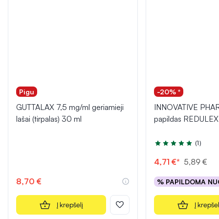
Pigu
-20% *
GUTTALAX 7,5 mg/ml geriamieji
INNOVATIVE PHAR
lašai (tirpalas) 30 ml
papildas REDULEX
(1)
Įvertinimas 5.0 iš 5
4,71 €*
5,89 €
8,70 €
% PAPILDOMA NU
Į krepšelį
Į krepšel