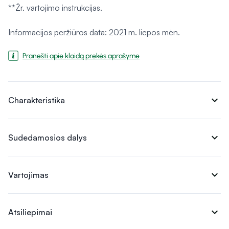
**Žr. vartojimo instrukcijas.
Informacijos peržiūros data: 2021 m. liepos mėn.
Pranešti apie klaidą prekės aprašyme
expand_more
Charakteristika
expand_more
Sudedamosios dalys
expand_more
Vartojimas
expand_more
Atsiliepimai