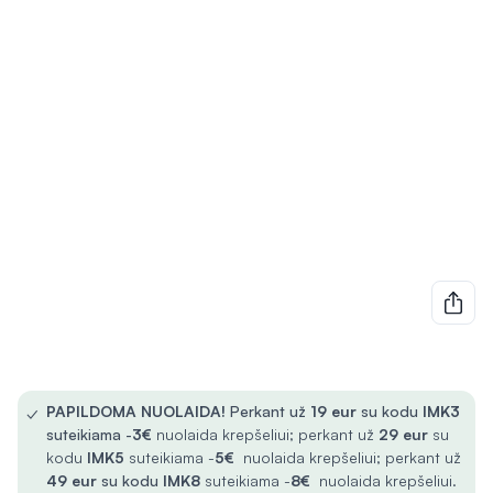
✓
PAPILDOMA NUOLAIDA!
Perkant už
19 eur
su kodu
IMK3
suteikiama -
3€
nuolaida krepšeliui; perkant už
29 eur
su
kodu
IMK5
suteikiama -
5€
nuolaida krepšeliui; perkant už
49 eur
su kodu
IMK8
suteikiama -
8€
nuolaida krepšeliui.