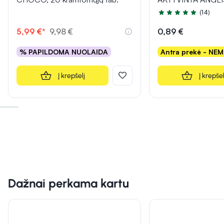
(14)
Įvertinimas 5.0 iš 5
5,99 €*
9,98 €
0,89 €
% PAPILDOMA NUOLAIDA
Antra prekė - NE
Į krepšelį
Į krepšel
Dažnai perkama kartu