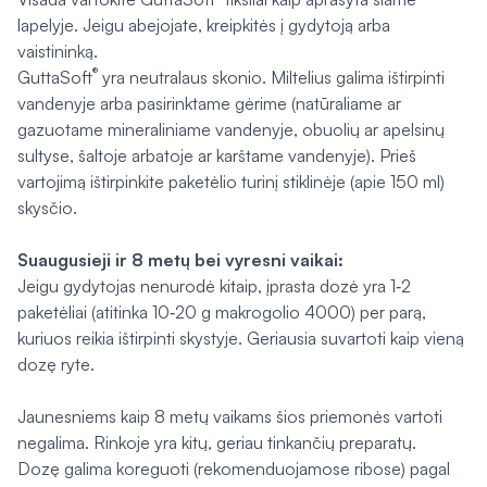
lapelyje. Jeigu abejojate, kreipkitės į gydytoją arba
vaistininką.
®
GuttaSoft
yra neutralaus skonio. Miltelius galima ištirpinti
vandenyje arba pasirinktame gėrime (natūraliame ar
gazuotame mineraliniame vandenyje, obuolių ar apelsinų
sultyse, šaltoje arbatoje ar karštame vandenyje). Prieš
vartojimą ištirpinkite paketėlio turinį stiklinėje (apie 150 ml)
skysčio.
Suaugusieji ir 8 metų bei vyresni vaikai:
Jeigu gydytojas nenurodė kitaip, įprasta dozė yra 1‑2
paketėliai (atitinka 10‑20 g makrogolio 4000) per parą,
kuriuos reikia ištirpinti skystyje. Geriausia suvartoti kaip vieną
dozę ryte.
Jaunesniems kaip 8 metų vaikams šios priemonės vartoti
negalima. Rinkoje yra kitų, geriau tinkančių preparatų.
Dozę galima koreguoti (rekomenduojamose ribose) pagal