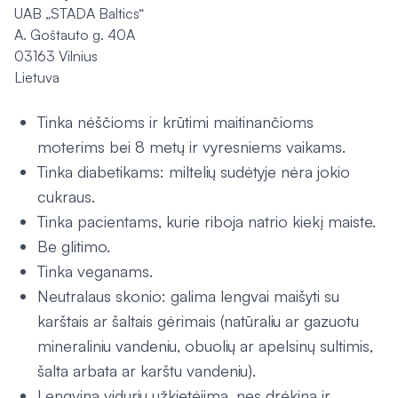
UAB „STADA Baltics“
A. Goštauto g. 40A
03163 Vilnius
Lietuva
Tinka nėščioms ir krūtimi maitinančioms
moterims bei 8 metų ir vyresniems vaikams.
Tinka diabetikams: miltelių sudėtyje nėra jokio
cukraus.
Tinka pacientams, kurie riboja natrio kiekį maiste.
Be glitimo.
Tinka veganams.
Neutralaus skonio: galima lengvai maišyti su
karštais ar šaltais gėrimais (natūraliu ar gazuotu
mineraliniu vandeniu, obuolių ar apelsinų sultimis,
šalta arbata ar karštu vandeniu).
Lengvina vidurių užkietėjimą, nes drėkina ir