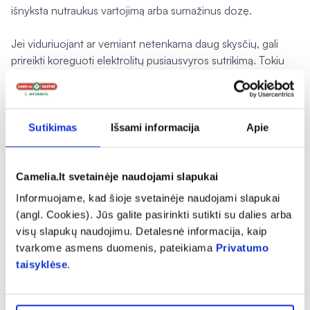
išnyksta nutraukus vartojimą arba sumažinus dozę.
Jei viduriuojant ar vemiant netenkama daug skysčių, gali
prireikti koreguoti elektrolitų pusiausvyros sutrikimą. Tokiu
atveju būtina kreiptis į gydytoją.
®
Pamiršus pavartoti
GuttaSoft
®
Negalima vartoti dvigubos GuttaSoft
dozės norint
Sutikimas
Išsami informacija
Apie
kompensuoti praleistą dozę.
Camelia.lt svetainėje naudojami slapukai
4. Galimas šalutinis poveikis
Informuojame, kad šioje svetainėje naudojami slapukai
(angl. Cookies). Jūs galite pasirinkti sutikti su dalies arba
Šalutinis poveikis paprastai būna lengvas ir laikinas.
visų slapukų naudojimu. Detalesnė informacija, kaip
tvarkome asmens duomenis, pateikiama
Privatumo
Šalutinis poveikis
taisyklėse
.
Viduriavimas, pilvo skausmas, pilvo tempimas, pykinimas,
vėmimas, išmatų nelaikymas ir pilvo pūtimas.
Retai gali pasireikšti anafilaksinis šokas, anafilaksinė reakcija,