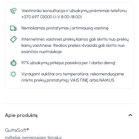
Vaistininko konsultacija ir užsakymų priėmimas telefonu
+370 697 03000 (I-V 8:00-18:00)
Nemokamas pristatymas į artimiausią vaistinę
Internetinės vaistinės prekių kainos gali skirtis nuo prekių
kainų vaistinėse. Realios prekės išvaizda gali skirtis nuo
esančios nuotraukoje
97% užsakymų pirkėjus pasiekia per 1 darbo dieną!
Vyraujant aukštai oro temperatūrai, rekomenduojame
rinktis prekių pristatymą į VAISTINĘ arba NAMUS
expand_more
Apie produktą
GuttaSoft®
milteliai geriamajam tirpalui