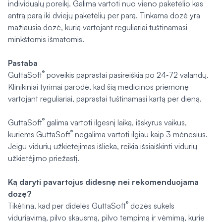
individualų poreikį. Galima vartoti nuo vieno paketėlio kas
antrą parą iki dviejų paketėlių per parą. Tinkama dozė yra
mažiausia dozė, kurią vartojant reguliariai tuštinamasi
minkštomis išmatomis.
Pastaba
®
GuttaSoft
poveikis paprastai pasireiškia po 24‑72 valandų.
Klinikiniai tyrimai parodė, kad šią medicinos priemonę
vartojant reguliariai, paprastai tuštinamasi kartą per dieną.
®
GuttaSoft
galima vartoti ilgesnį laiką, išskyrus vaikus,
®
kuriems GuttaSoft
negalima vartoti ilgiau kaip 3 mėnesius.
Jeigu vidurių užkietėjimas išlieka, reikia išsiaiškinti vidurių
užkietėjimo priežastį.
Ką daryti pavartojus didesnę nei rekomenduojama
dozę?
®
Tikėtina, kad per didelės GuttaSoft
dozės sukels
viduriavimą, pilvo skausmą, pilvo tempimą ir vėmimą, kurie