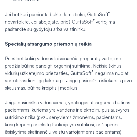
®
Jei bet kuri paminėta būklė Jums tinka, GuttaSoft
®
nevartokite. Jei abejojate, prieš GuttaSoft
vartojimą
pasitarkite su gydytoju arba vaistininku.
Specialių atsargumo priemonių reikia
Prieš bet kokių vidurius laisvinančių preparatų vartojimo
pradžią būtina paneigti organinį sutrikimą. Neišsiaiškinus
®
vidurių užkietėjimo priežasties, GuttaSoft
negalima nuolat
vartoti kasdien ilgą laikotarpį. Jeigu pasireiškia išliekantis pilvo
skausmas, būtina kreiptis į medikus.
Jeigu pasireiškia viduriavimas, ypatingas atsargumas būtinas
pacientams, kuriems yra vandens ir elektrolitų pusiausvyros
sutrikimo rizika (pvz., senyviems žmonėms, pacientams,
kurių kepenų ar inkstų funkcija yra sutrikusi, ar šlapimo
išsiskyrimą skatinančių vaistų vartojantiems pacientams);