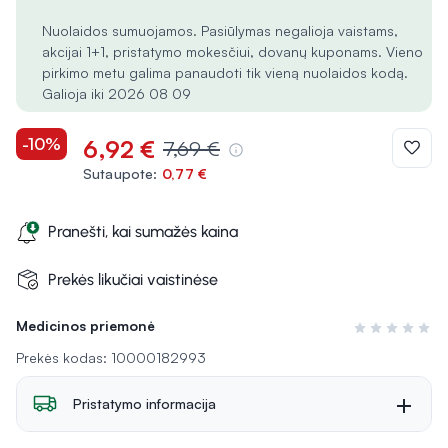
Nuolaidos sumuojamos. Pasiūlymas negalioja vaistams,
akcijai 1+1, pristatymo mokesčiui, dovanų kuponams. Vieno
pirkimo metu galima panaudoti tik vieną nuolaidos kodą.
Galioja iki 2026 08 09
-10%
6,92 €
7,69 €
Sutaupote:
0,77 €
Pranešti, kai sumažės kaina
Prekės likučiai vaistinėse
Medicinos priemonė
Įvertinimas 0 i
Prekės kodas: 10000182993
Pristatymo informacija