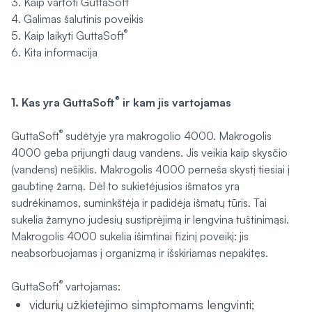
3. Kaip vartoti GuttaSoft
4. Galimas šalutinis poveikis
®
5. Kaip laikyti GuttaSoft
6. Kita informacija
®
1. Kas yra GuttaSoft
ir kam jis vartojamas
®
GuttaSoft
sudėtyje yra makrogolio 4000. Makrogolis
4000 geba prijungti daug vandens. Jis veikia kaip skysčio
(vandens) nešiklis. Makrogolis 4000 perneša skystį tiesiai į
gaubtinę žarną. Dėl to sukietėjusios išmatos yra
sudrėkinamos, suminkštėja ir padidėja išmatų tūris. Tai
sukelia žarnyno judesių sustiprėjimą ir lengvina tuštinimąsi.
Makrogolis 4000 sukelia išimtinai fizinį poveikį: jis
neabsorbuojamas į organizmą ir išskiriamas nepakitęs.
®
GuttaSoft
vartojamas:
vidurių užkietėjimo simptomams lengvinti;