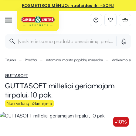
KOSMETIKOS MĖNUO: nuolaidos iki -50%!
Įveskite ieškomo produkto pavadinimą, prekės ženklą ir 
Titulinis
Pradžia
Vitaminai, maisto papildai, mineralai
Virškinimo sist
GUTTASOFT
GUTTASOFT milteliai geriamajam
tirpalui, 10 pak.
Nuo vidurių užkietėjimo
-10%