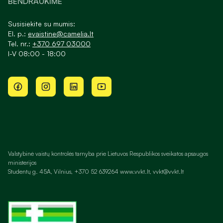
BENDRAUKIME
Susisiekite su mumis:
El. p.:
evaistine@camelia.lt
Tel. nr.:
+370 697 03000
I-V 08:00 - 18:00
Valstybinė vaistų kontrolės tarnyba prie Lietuvos Respublikos sveikatos apsaugos
ministerijos
Studentų g. 45A, Vilnius, +370 52 639264 www.vvkt.lt, vvkt@vvkt.lt