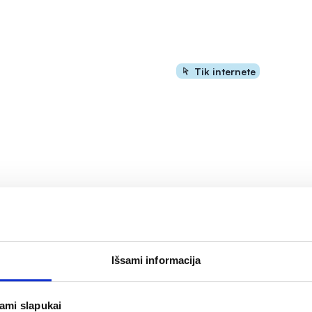
Tik internete
-20%
Išsami informacija
eistrai HELLO KITTY, 10
HANSAPLAST vaikiški pleis
20 vnt.
jami slapukai