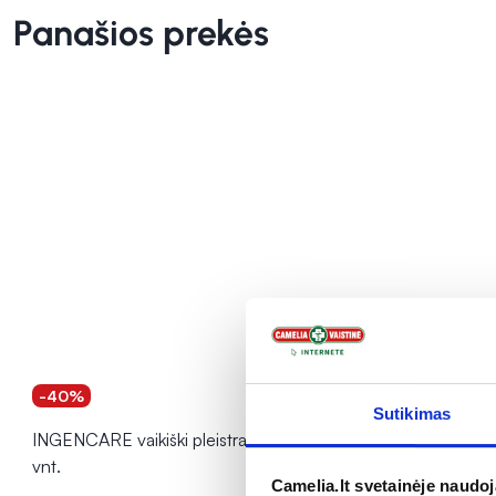
Panašios prekės
-40%
-25%
Sutikimas
INGENCARE vaikiški pleistrai TATOO, 10
MEDRULL pl
vnt.
vnt.
Camelia.lt svetainėje naudo