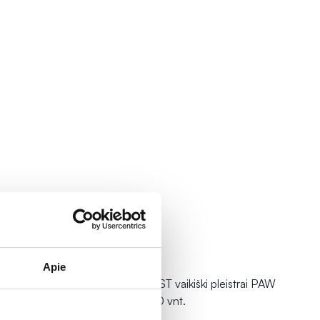
-20%
Apie
trai FROZEN,
HANSAPLAST vaikiški pleistrai PAW
PATROL, 20 vnt.