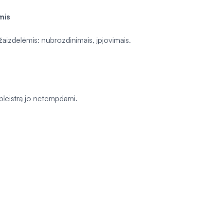
mis
aizdelėmis: nubrozdinimais, įpjovimais.
e pleistrą jo netempdami.