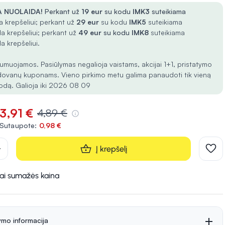
 NUOLAIDA!
Perkant už
19 eur
su kodu
IMK3
suteikiama
 krepšeliui; perkant už
29 eur
su kodu
IMK5
suteikiama
a krepšeliui; perkant už
49 eur
su kodu
IMK8
suteikiama
a krepšeliui.
umuojamos. Pasiūlymas negalioja vaistams, akcijai 1+1, pristatymo
dovanų kuponams. Vieno pirkimo metu galima panaudoti tik vieną
odą. Galioja iki 2026 08 09
3,91 €
4,89 €
Sutaupote:
0,98 €
d
Į krepšelį
kai sumažės kaina
ymo informacija