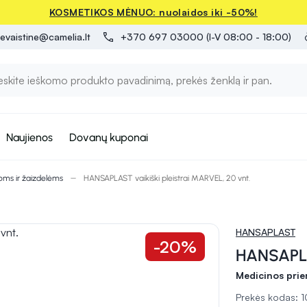
KOSMETIKOS MĖNUO: nuolaidos iki -50%!
evaistine@camelia.lt
+370 697 03000 (I-V 08:00 - 18:00)
Naujienos
Dovanų kuponai
ms ir žaizdelėms
HANSAPLAST vaikiški pleistrai MARVEL, 20 vnt.
HANSAPLAST
-20%
HANSAPLAS
Medicinos pri
Prekės kodas: