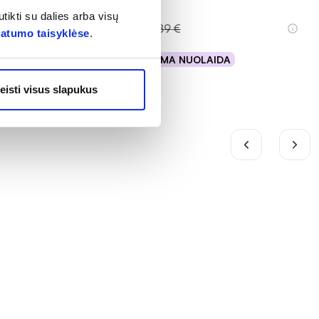
tikti su dalies arba visų
3,91 €
4,89 €
vatumo taisyklėse
.
% PAPILDOMA NUOLAIDA
Į krepšelį
eisti visus slapukus