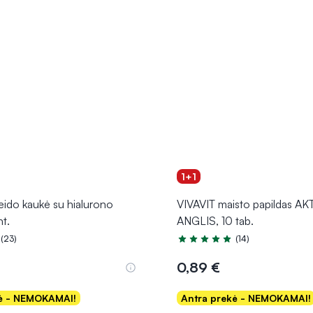
1+1
ido kaukė su hialurono
VIVAVIT maisto papildas A
nt.
ANGLIS, 10 tab.
(23)
(14)
.0 iš 5
Įvertinimas 5.0 iš 5
0,89 €
kė - NEMOKAMAI!
Antra prekė - NEMOKAMAI!
Į krepšelį
Į krepšelį