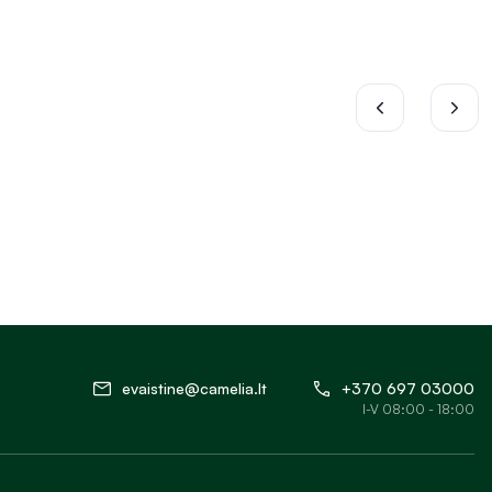
evaistine@camelia.lt
+370 697 03000
I-V 08:00 - 18:00