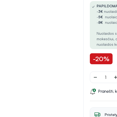
✓
PAPILDOMA
-
3€
nuolaida
-
5€
nuolaid
-
8€
nuolaid
Nuolaidos s
mokesčiui, 
nuolaidos k
-20%
remove
ad
Pranešti, 
Pristat