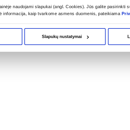
inėje naudojami slapukai (angl. Cookies). Jūs galite pasirinkti su
3,11 €
,79 €
3,89 €
ė informacija, kaip tvarkome asmens duomenis, pateikiama
Pri
OMA NUOLAIDA
% PAPILDOMA NUOLAIDA
Į krepšelį
Į krepšelį
Slapukų nustatymai
L