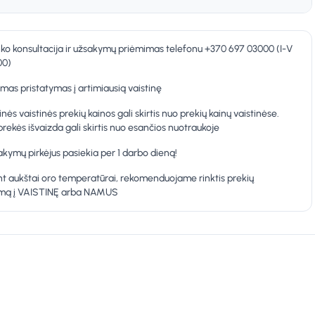
nko konsultacija ir užsakymų priėmimas telefonu +370 697 03000 (I-V
00)
as pristatymas į artimiausią vaistinę
inės vaistinės prekių kainos gali skirtis nuo prekių kainų vaistinėse.
prekės išvaizda gali skirtis nuo esančios nuotraukoje
kymų pirkėjus pasiekia per 1 darbo dieną!
t aukštai oro temperatūrai, rekomenduojame rinktis prekių
ymą į VAISTINĘ arba NAMUS