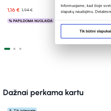
Informuojame, kad šioje sveta
1,16 €
2,09 €
1,94 €
2
slapukų naudojimu. Detalesn
% PAPILDOMA NUOLAIDA
% PAPILD
Į krepšelį
Tik būtini slapukai
Dažnai perkama kartu
Tik internete