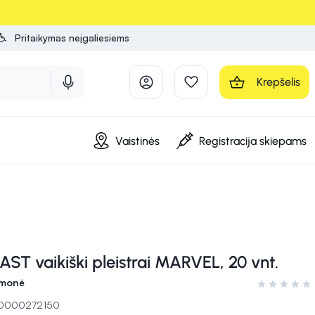
Pritaikymas neįgaliesiems
Krepšelis
Vaistinės
Registracija skiepams
T vaikiški pleistrai MARVEL, 20 vnt.
emonė
Įvertinimas 0
 10000272150