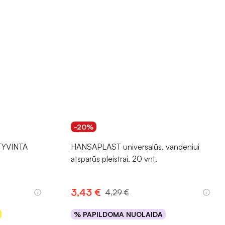
-20%
KTYVINTA
HANSAPLAST universalūs, vandeniui
atsparūs pleistrai, 20 vnt.
3,43 €
4,29 €
% PAPILDOMA NUOLAIDA
Į krepšelį