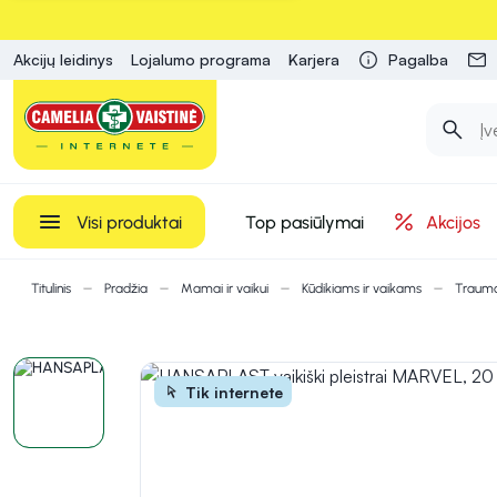
Akcijų leidinys
Lojalumo programa
Karjera
Pagalba
Visi produktai
Top pasiūlymai
Akcijos
Titulinis
Pradžia
Mamai ir vaikui
Kūdikiams ir vaikams
Traumo
Tik internete