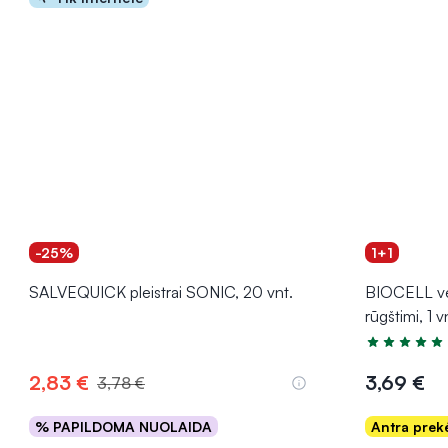
-25%
1+1
SALVEQUICK pleistrai SONIC, 20 vnt.
BIOCELL ve
rūgštimi, 1 v
Įvertinimas 5
2,83 €
3,69 €
3,78 €
% PAPILDOMA NUOLAIDA
Antra pre
Į krepšelį