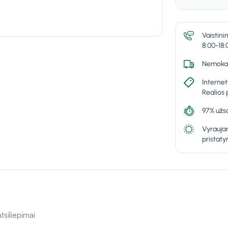
Vaistini
8:00-18:
Nemokam
Internet
Realios 
97% užsa
Vyraujan
pristat
tsiliepimai