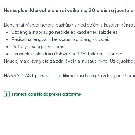
Hansaplast Marvel pleistrai vaikams, 20 pleistrų juostelė
Bebaimiai Marvel herojai pasirūpins nedidelėmis kasdieninėmis ž
Uždengia ir apsaugo nedideles kasdienes žaizdeles.
Pasišalina lengvai ir be skausmo, draugiški odai.
Dažai yra saugūs vaikams.
Hansaplast pleistrai užblokuoja 99% bakterijų ir purvo.
Naudojimas: išvalykite žaizdą, švelniai nusausinkite. Užklijuokit
HANSAPLAST pleistrai – patikimai kasdienių žaizdelių priežiūrai
Pranešti apie klaidą prekės aprašyme