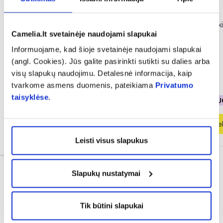
-40%
-20%
INGENCARE vaikiški pleistrai
HANSAPLAST vaikišk
Camelia.lt svetainėje naudojami slapukai
TATOO, 10 vnt.
FROZEN, 20 vnt.
Informuojame, kad šioje svetainėje naudojami slapukai
(angl. Cookies). Jūs galite pasirinkti sutikti su dalies arba
visų slapukų naudojimu. Detalesnė informacija, kaip
1,16 €
1,94 €
3,11 €
3,89 €
tvarkome asmens duomenis, pateikiama
Privatumo
taisyklėse
.
% PAPILDOMA NUOLAIDA
% PAPILDOMA NU
Į krepšelį
Į krepšel
Leisti visus slapukus
Slapukų nustatymai
Tik būtini slapukai