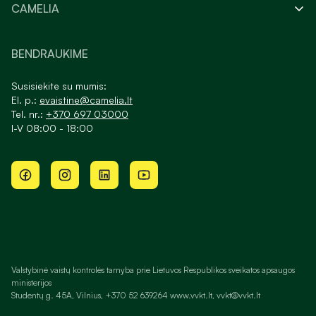
CAMELIA
BENDRAUKIME
Susisiekite su mumis:
El. p.:
evaistine@camelia.lt
Tel. nr.:
+370 697 03000
I-V 08:00 - 18:00
Valstybinė vaistų kontrolės tarnyba prie Lietuvos Respublikos sveikatos apsaugos
ministerijos
Studentų g. 45A, Vilnius, +370 52 639264 www.vvkt.lt, vvkt@vvkt.lt