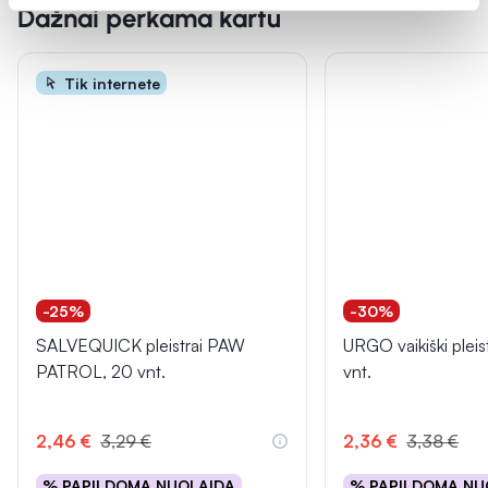
Dažnai perkama kartu
Tik internete
-25%
-30%
SALVEQUICK pleistrai PAW
URGO vaikiški pleis
PATROL, 20 vnt.
vnt.
2,46 €
3,29 €
2,36 €
3,38 €
% PAPILDOMA NUOLAIDA
% PAPILDOMA NU