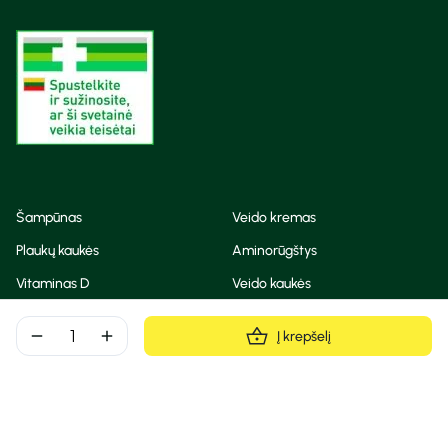
Šampūnas
Veido kremas
Plaukų kaukės
Aminorūgštys
Vitaminas D
Veido kaukės
Korėjietiška kosmetika
Eteriniai aliejai
remove
add
Į krepšelį
Dezodorantas
BB ir CC kremas
Visos teisės saugomos
Privatumo taisyklės
Slapukų politika