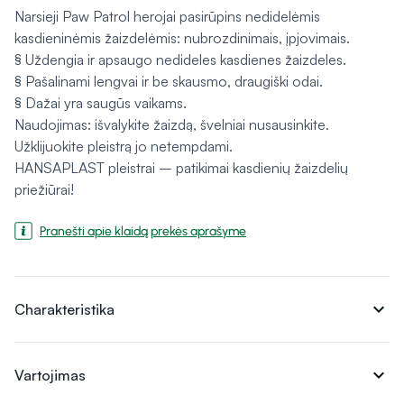
Narsieji Paw Patrol herojai pasirūpins nedidelėmis
kasdieninėmis žaizdelėmis: nubrozdinimais, įpjovimais.
§ Uždengia ir apsaugo nedideles kasdienes žaizdeles.
§ Pašalinami lengvai ir be skausmo, draugiški odai.
§ Dažai yra saugūs vaikams.
Naudojimas: išvalykite žaizdą, švelniai nusausinkite.
Užklijuokite pleistrą jo netempdami.
HANSAPLAST pleistrai – patikimai kasdienių žaizdelių
priežiūrai!
Pranešti apie klaidą prekės aprašyme
expand_more
Charakteristika
expand_more
Vartojimas