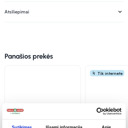
expand_more
Atsiliepimai
Panašios prekės
Tik internete
Sutikimas
Išsami informacija
Apie