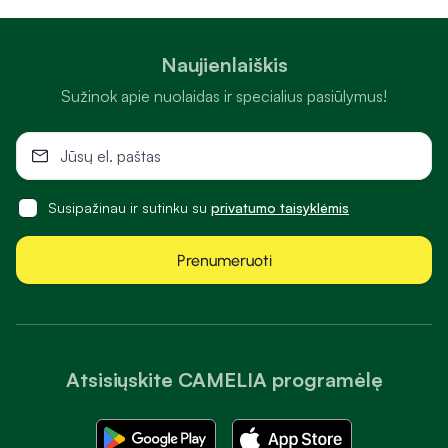
Naujienlaiškis
Sužinok apie nuolaidas ir specialius pasiūlymus!
Susipažinau ir sutinku su
privatumo taisyklėmis
Prenumeruoti
Atsisiųskite CAMELIA programėlę