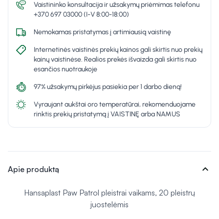
Vaistininko konsultacija ir užsakymų priėmimas telefonu
+370 697 03000 (I-V 8:00-18:00)
Nemokamas pristatymas į artimiausią vaistinę
Internetinės vaistinės prekių kainos gali skirtis nuo prekių
kainų vaistinėse. Realios prekės išvaizda gali skirtis nuo
esančios nuotraukoje
97% užsakymų pirkėjus pasiekia per 1 darbo dieną!
Vyraujant aukštai oro temperatūrai, rekomenduojame
rinktis prekių pristatymą į VAISTINĘ arba NAMUS
expand_more
Apie produktą
Hansaplast Paw Patrol pleistrai vaikams, 20 pleistrų
juostelėmis