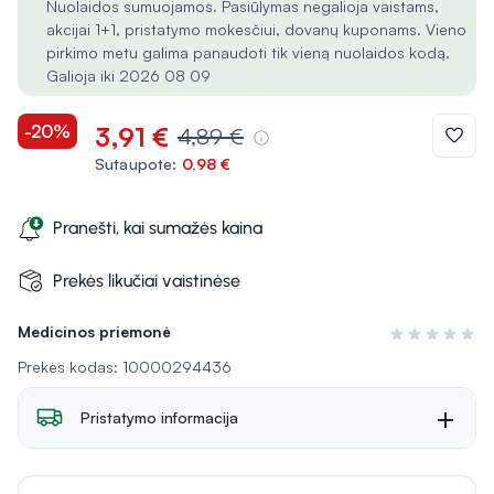
Nuolaidos sumuojamos. Pasiūlymas negalioja vaistams,
akcijai 1+1, pristatymo mokesčiui, dovanų kuponams. Vieno
pirkimo metu galima panaudoti tik vieną nuolaidos kodą.
Galioja iki 2026 08 09
-20%
3,91 €
4,89 €
Sutaupote:
0,98 €
Pranešti, kai sumažės kaina
Prekės likučiai vaistinėse
Medicinos priemonė
Įvertinimas 0 i
Prekės kodas: 10000294436
Pristatymo informacija