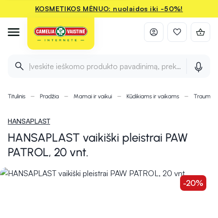
KOSMETIKOS MĖNUO: nuolaidos iki -50%!
Įveskite ieškomo produkto pavadinimą, prekės ženklą ir 
Titulinis
Pradžia
Mamai ir vaikui
Kūdikiams ir vaikams
Traumoms
HANSAPLAST
HANSAPLAST vaikiški pleistrai PAW
PATROL, 20 vnt.
-20%