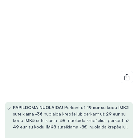
✓
PAPILDOMA NUOLAIDA!
Perkant už
19 eur
su kodu
IMK3
suteikiama -
3€
nuolaida krepšeliui; perkant už
29 eur
su
kodu
IMK5
suteikiama -
5€
nuolaida krepšeliui; perkant už
49 eur
su kodu
IMK8
suteikiama -
8€
nuolaida krepšeliui.