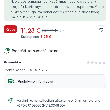
Nuolaidos sumuojamos. Pasiūlymas negalioja vaistams,
akcijai 1+1, pristatymo mokesčiui, dovanų kuponams. Vieno
pirkimo metu galima panaudoti tik vieną nuolaidos kodą.
Galioja iki 2026 08 09
-25%
11,23 €
14,98 €
Sutaupote:
3,75 €
Pranešti, kai sumažės kaina
Kosmetika
Įvertinimas 0 i
Prekės kodas: 10000317879
Pristatymo informacija
Vaistininko konsultacija ir užsakymų priėmimas telefonu
+370 697 03000 (I-V 8:00-18:00)