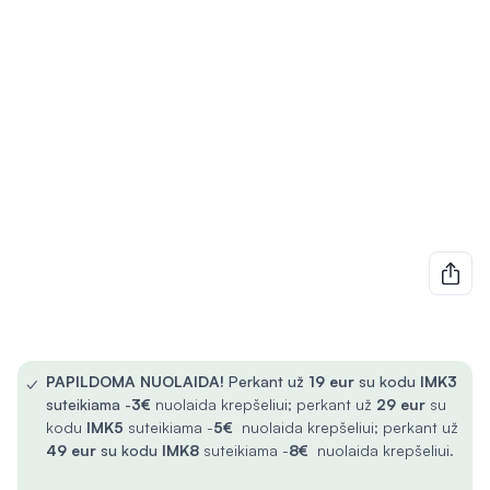
✓
PAPILDOMA NUOLAIDA!
Perkant už
19 eur
su kodu
IMK3
suteikiama -
3€
nuolaida krepšeliui; perkant už
29 eur
su
kodu
IMK5
suteikiama -
5€
nuolaida krepšeliui; perkant už
49 eur
su kodu
IMK8
suteikiama -
8€
nuolaida krepšeliui.