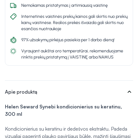
Nemokamas pristatymas į artimiausią vaistinę
Internetinės vaistinės prekių kainos gali skirtis nuo prekių
kainų vaistinėse. Realios prekės išvaizda gali skirtis nuo
esančios nuotraukoje
97% užsakymų pirkėjus pasiekia per 1 darbo dieną!
Vyraujant aukštai oro temperatūrai, rekomenduojame
rinktis prekių pristatymą į VAISTINĘ arba NAMUS
expand_more
Apie produktą
Helen Seward Synebi kondicionierius su keratinu,
300 ml
Kondicionierius su keratinu ir dedešvos ekstraktu. Padeda
vizualiai pagerinti plauko paviršiaus būklę, mažinti šiaušimąsi