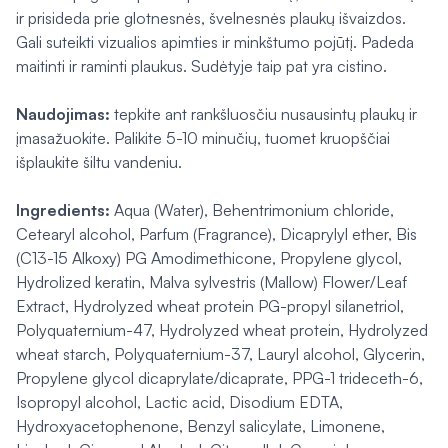
ir prisideda prie glotnesnės, švelnesnės plaukų išvaizdos.
Gali suteikti vizualios apimties ir minkštumo pojūtį. Padeda
maitinti ir raminti plaukus. Sudėtyje taip pat yra cistino.
Naudojimas:
tepkite ant rankšluosčiu nusausintų plaukų ir
įmasažuokite. Palikite 5-10 minučių, tuomet kruopščiai
išplaukite šiltu vandeniu.
Ingredients:
Aqua (Water), Behentrimonium chloride,
Cetearyl alcohol, Parfum (Fragrance), Dicaprylyl ether, Bis
(C13-15 Alkoxy) PG Amodimethicone, Propylene glycol,
Hydrolized keratin, Malva sylvestris (Mallow) Flower/Leaf
Extract, Hydrolyzed wheat protein PG-propyl silanetriol,
Polyquaternium-47, Hydrolyzed wheat protein, Hydrolyzed
wheat starch, Polyquaternium-37, Lauryl alcohol, Glycerin,
Propylene glycol dicaprylate/dicaprate, PPG-1 trideceth-6,
Isopropyl alcohol, Lactic acid, Disodium EDTA,
Hydroxyacetophenone, Benzyl salicylate, Limonene,