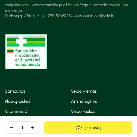
Valstybinė vaistų kontrolės tarnyba prie Lietuvos Respublikos sveikatos apsaugos
ministerijos
Studentų g. 45A, Vilnius, +370 52 639264 www.vvkt.lt, vvkt@vvkt.lt
Šampūnas
Veido kremas
Plaukų kaukės
Aminorūgštys
Vitaminas D
Veido kaukės
Korėjietiška kosmetika
Eteriniai aliejai
remove
add
Į krepšelį
Dezodorantas
BB ir CC kremas