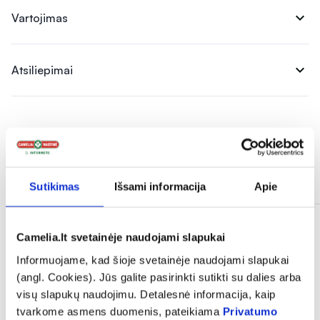
expand_more
Vartojimas
expand_more
Atsiliepimai
Panašios prekės
Sutikimas
Išsami informacija
Apie
Camelia.lt svetainėje naudojami slapukai
Informuojame, kad šioje svetainėje naudojami slapukai
(angl. Cookies). Jūs galite pasirinkti sutikti su dalies arba
visų slapukų naudojimu. Detalesnė informacija, kaip
tvarkome asmens duomenis, pateikiama
Privatumo