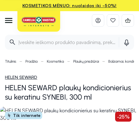
KOSMETIKOS MĖNUO: nuolaidos iki -50%!
Įveskite ieškomo produkto pavadinimą, prekės ženklą ir 
Titulinis
Pradžia
Kosmetika
Plaukų priežiūrai
Balzamai, kondicion
HELEN SEWARD
HELEN SEWARD plaukų kondicionierius
su keratinu SYNEBI, 300 ml
Tik internete
-25%