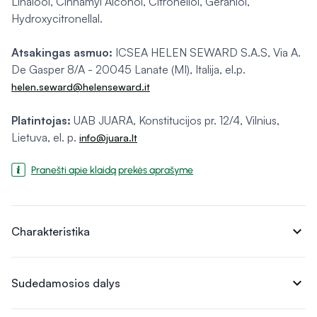
Linalool, Cinnamyl Alcohol, Citronellol, Geraniol,
Hydroxycitronellal.
Atsakingas asmuo:
ICSEA HELEN SEWARD S.A.S, Via A.
De Gasper 8/A - 20045 Lanate (MI), Italija, el.p.
helen.seward@helenseward.it
Platintojas:
UAB JUARA, Konstitucijos pr. 12/4, Vilnius,
Lietuva, el. p.
info@juara.lt
Pranešti apie klaidą prekės aprašyme
expand_more
Charakteristika
expand_more
Sudedamosios dalys