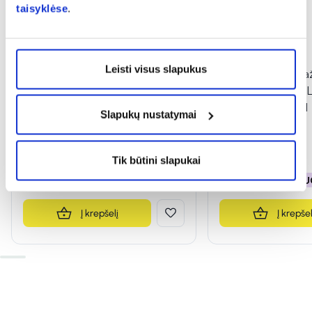
taisyklėse
.
-50%
-50%
Leisti visus slapukus
BIOCLIN kasdieninis plaukų
BIOCLIN kaukė da
serumas BIO ARGAN, 100 ml
plaukams BIO CO
PROTECT, 100 ml
Slapukų nustatymai
9,49 €
18,99 €
3,99 €
7,99 €
Tik būtini slapukai
% PAPILDOMA NUOLAIDA
% PAPILDOMA NU
Į krepšelį
Į krepšel