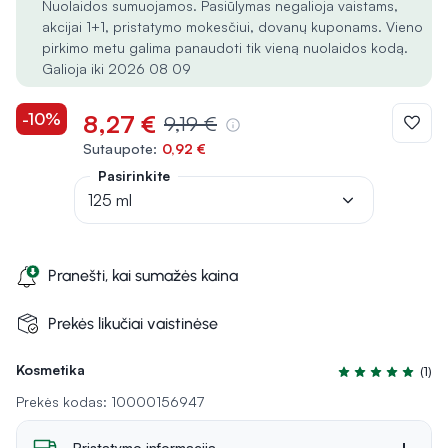
Nuolaidos sumuojamos. Pasiūlymas negalioja vaistams,
akcijai 1+1, pristatymo mokesčiui, dovanų kuponams. Vieno
pirkimo metu galima panaudoti tik vieną nuolaidos kodą.
Galioja iki 2026 08 09
-10%
8,27 €
9,19 €
Sutaupote:
0,92 €
Pasirinkite
125 ml
Pranešti, kai sumažės kaina
Prekės likučiai vaistinėse
Kosmetika
(1)
Įvertinimas 5.0 i
Prekės kodas: 10000156947
Pristatymo informacija