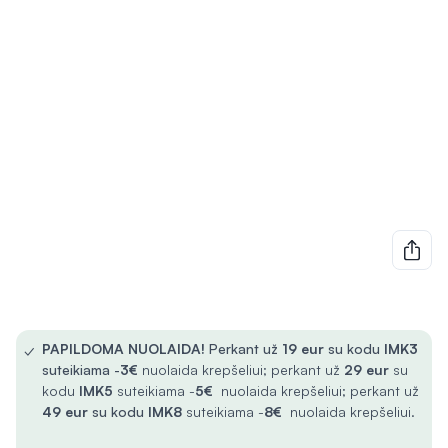
✓
PAPILDOMA NUOLAIDA!
Perkant už
19 eur
su kodu
IMK3
suteikiama -
3€
nuolaida krepšeliui; perkant už
29 eur
su
kodu
IMK5
suteikiama -
5€
nuolaida krepšeliui; perkant už
49 eur
su kodu
IMK8
suteikiama -
8€
nuolaida krepšeliui.