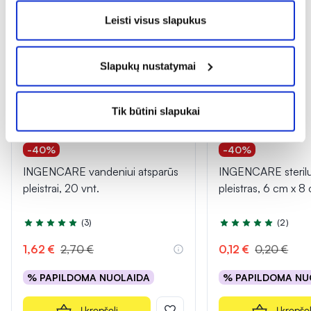
Leisti visus slapukus
Slapukų nustatymai
Tik būtini slapukai
-40%
-40%
INGENCARE vandeniui atsparūs
INGENCARE sterilus
pleistrai, 20 vnt.
pleistras, 6 cm x 8 
(3)
(2)
Įvertinimas 5.0 iš 5
Įvertinimas 5.0 iš 5
1,62 €
2,70 €
0,12 €
0,20 €
% PAPILDOMA NUOLAIDA
% PAPILDOMA NU
Į krepšelį
Į krepšel