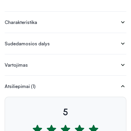
expand_more
Charakteristika
expand_more
Sudedamosios dalys
expand_more
Vartojimas
expand_more
Atsiliepimai (1)
5