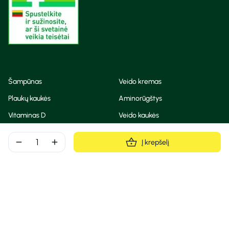
Šampūnas
Veido kremas
Plaukų kaukės
Aminorūgštys
Vitaminas D
Veido kaukės
Korėjietiška kosmetika
Eteriniai aliejai
remove
add
Į krepšelį
Dezodorantas
BB ir CC kremas
Visos teisės saugomos
Privatumo taisyklės
Slapukų politika
© Camelia 2026