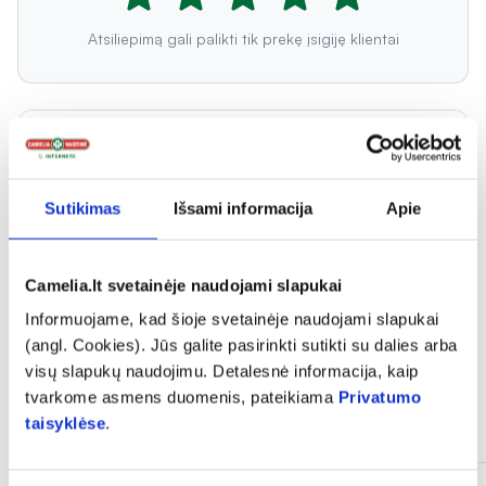
Atsiliepimą gali palikti tik prekę įsigiję klientai
Ra
Sutikimas
Išsami informacija
Apie
labai padėjo
Camelia.lt svetainėje naudojami slapukai
Informuojame, kad šioje svetainėje naudojami slapukai
(angl. Cookies). Jūs galite pasirinkti sutikti su dalies arba
visų slapukų naudojimu. Detalesnė informacija, kaip
tvarkome asmens duomenis, pateikiama
Privatumo
Panašios prekės
taisyklėse
.