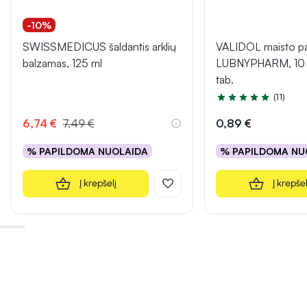
-10%
SWISSMEDICUS šaldantis arklių
VALIDOL maisto pa
balzamas, 125 ml
LUBNYPHARM, 10 p
tab.
(11)
Įvertinimas 5.0 iš 5
6,74 €
7,49 €
0,89 €
% PAPILDOMA NUOLAIDA
% PAPILDOMA NU
Į krepšelį
Į krepšel