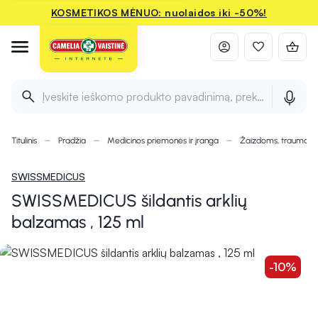
KOSMETIKOS MĖNUO: nuolaidos iki -50%!
Įveskite ieškomo produkto pavadinimą, prekės ženklą ir 
Titulinis
Pradžia
Medicinos priemonės ir įranga
Žaizdoms, traumom
SWISSMEDICUS
SWISSMEDICUS šildantis arklių
balzamas , 125 ml
-10%