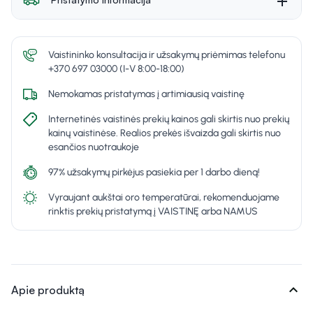
Vaistininko konsultacija ir užsakymų priėmimas telefonu
+370 697 03000 (I-V 8:00-18:00)
Nemokamas pristatymas į artimiausią vaistinę
Internetinės vaistinės prekių kainos gali skirtis nuo prekių
kainų vaistinėse. Realios prekės išvaizda gali skirtis nuo
esančios nuotraukoje
97% užsakymų pirkėjus pasiekia per 1 darbo dieną!
Vyraujant aukštai oro temperatūrai, rekomenduojame
rinktis prekių pristatymą į VAISTINĘ arba NAMUS
expand_more
Apie produktą