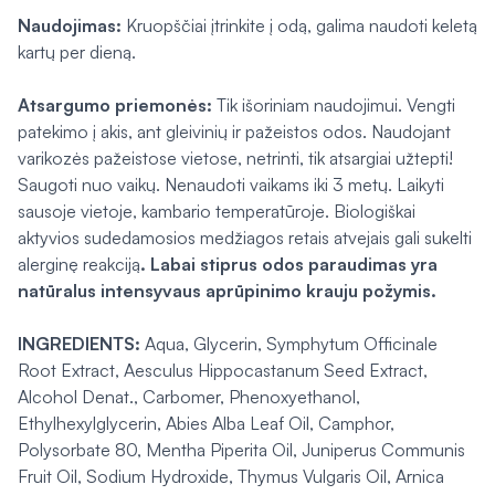
Naudojimas:
Kruopščiai įtrinkite į odą, galima naudoti keletą
kartų per dieną.
Atsargumo priemonės:
Tik išoriniam naudojimui. Vengti
patekimo į akis, ant gleivinių ir pažeistos odos. Naudojant
varikozės pažeistose vietose, netrinti, tik atsargiai užtepti!
Saugoti nuo vaikų. Nenaudoti vaikams iki 3 metų. Laikyti
sausoje vietoje, kambario temperatūroje. Biologiškai
aktyvios sudedamosios medžiagos retais atvejais gali sukelti
alerginę reakciją
.
Labai stiprus odos paraudimas yra
natūralus intensyvaus aprūpinimo krauju požymis.
INGREDIENTS:
Aqua, Glycerin, Symphytum Officinale
Root Extract, Aesculus Hippocastanum Seed Extract,
Alcohol Denat., Carbomer, Phenoxyethanol,
Ethylhexylglycerin, Abies Alba Leaf Oil, Camphor,
Polysorbate 80, Mentha Piperita Oil, Juniperus Communis
Fruit Oil, Sodium Hydroxide, Thymus Vulgaris Oil, Arnica