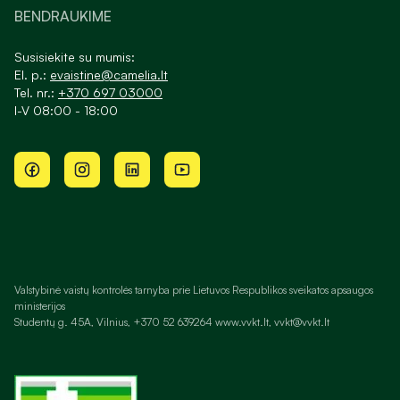
BENDRAUKIME
Susisiekite su mumis:
El. p.:
evaistine@camelia.lt
Tel. nr.:
+370 697 03000
I-V 08:00 - 18:00
Valstybinė vaistų kontrolės tarnyba prie Lietuvos Respublikos sveikatos apsaugos
ministerijos
Studentų g. 45A, Vilnius, +370 52 639264 www.vvkt.lt, vvkt@vvkt.lt