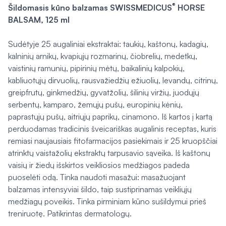
®
Šildomasis kūno balzamas SWISSMEDICUS
HORSE
BALSAM, 125 ml
Sudėtyje 25 augaliniai ekstraktai: taukių, kaštonų, kadagių,
kalninių arnikų, kvapiųjų rozmarinų, čiobrelių, medetkų,
vaistinių ramunių, pipirinių mėtų, baikalinių kalpokių,
kabliuotųjų dirvuolių, rausvažiedžių ežiuolių, levandų, citrinų,
greipfrutų, ginkmedžių, gyvatžolių, šilinių viržių, juodųjų
serbentų, kamparo, žemųjų pušų, europinių kėnių,
paprastųjų pušų, aitriųjų paprikų, cinamono. Iš kartos į kartą
perduodamas tradicinis šveicariškas augalinis receptas, kuris
remiasi naujausiais fitofarmacijos pasiekimais ir 25 kruopščiai
atrinktų vaistažolių ekstraktų tarpusavio sąveika. Iš kaštonų
vaisių ir žiedų išskirtos veikliosios medžiagos padeda
puoselėti odą. Tinka naudoti masažui: masažuojant
balzamas intensyviai šildo, taip sustiprinamas veikliųjų
medžiagų poveikis. Tinka pirminiam kūno sušildymui prieš
treniruotę. Patikrintas dermatologų.