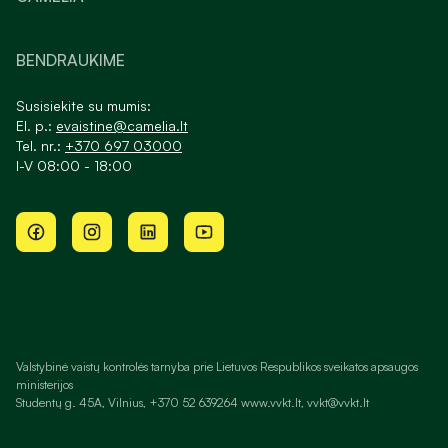
BENDRAUKIME
Susisiekite su mumis:
El. p.:
evaistine@camelia.lt
Tel. nr.:
+370 697 03000
I-V 08:00 - 18:00
Valstybinė vaistų kontrolės tarnyba prie Lietuvos Respublikos sveikatos apsaugos
ministerijos
Studentų g. 45A, Vilnius, +370 52 639264 www.vvkt.lt, vvkt@vvkt.lt