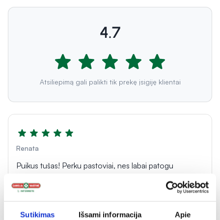
4.7
Atsiliepimą gali palikti tik prekę įsigiję klientai
Renata
Puikus tušas! Perku pastoviai, nes labai patogu
nusiplauti tiesiog šiltu vandeniu. Patinka, kad tokį išleido
Idun, puoselėjantis natūralią sudėtį ir kad būna
superinių akcijų Camelijoj ☺️
Sutikimas
Išsami informacija
Apie