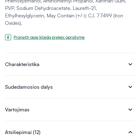
Phenoxyethanol, Aminomethyl Propanol, Xanthan Gum,
PVP, Sodium Dehydroacetate, Laureth-21,
Ethylhexylglycerin, May Contain (+/-): C.I. 77499 (Iron
Oxides).
Pranešti apie klaidą prekės aprašyme
expand_more
Charakteristika
expand_more
Sudedamosios dalys
expand_more
Vartojimas
expand_more
Atsiliepimai (12)