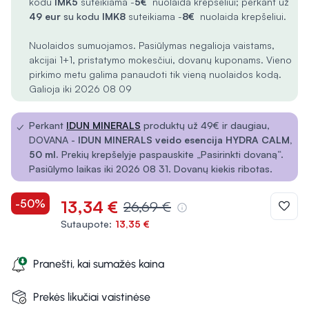
kodu
IMK5
suteikiama -
5€
nuolaida krepšeliui; perkant už
49 eur
su kodu
IMK8
suteikiama -
8€
nuolaida krepšeliui.
Nuolaidos sumuojamos. Pasiūlymas negalioja vaistams,
akcijai 1+1, pristatymo mokesčiui, dovanų kuponams. Vieno
pirkimo metu galima panaudoti tik vieną nuolaidos kodą.
Galioja iki 2026 08 09
✓
Perkant
IDUN MINERALS
produktų už 49€ ir daugiau,
DOVANA -
IDUN MINERALS veido esencija HYDRA CALM,
50 ml.
Prekių krepšelyje paspauskite „Pasirinkti dovaną“.
Pasiūlymo laikas iki 2026 08 31. Dovanų kiekis ribotas.
-50%
13,34 €
26,69 €
Sutaupote:
13,35 €
Pranešti, kai sumažės kaina
Prekės likučiai vaistinėse