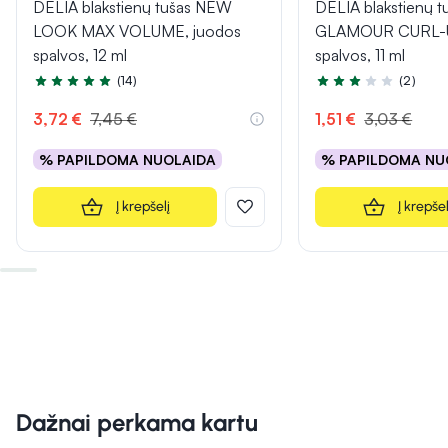
DELIA blakstienų tušas NEW
DELIA blakstienų t
LOOK MAX VOLUME, juodos
GLAMOUR CURL-U
spalvos, 12 ml
spalvos, 11 ml
(14)
(2)
Įvertinimas 4.6 iš 5
Įvertinimas 3.0 iš 5
3,72 €
7,45 €
1,51 €
3,03 €
% PAPILDOMA NUOLAIDA
% PAPILDOMA NU
Į krepšelį
Į krepšel
Dažnai perkama kartu