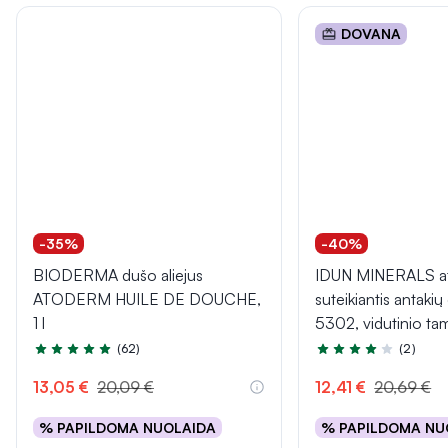
DOVANA
-35%
-40%
BIODERMA dušo aliejus
IDUN MINERALS at
ATODERM HUILE DE DOUCHE,
suteikiantis antakių 
1 l
5302, vidutinio ta
(62)
(2)
Įvertinimas 5.0 iš 5
Įvertinimas 3.5 iš 5
13,05 €
20,09 €
12,41 €
20,69 €
% PAPILDOMA NUOLAIDA
% PAPILDOMA NU