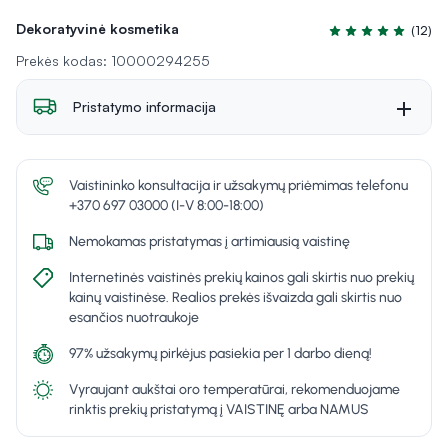
Dekoratyvinė kosmetika
(12)
Įvertinimas 4.7 iš
Prekės kodas: 10000294255
Pristatymo informacija
Vaistininko konsultacija ir užsakymų priėmimas telefonu
+370 697 03000 (I-V 8:00-18:00)
Nemokamas pristatymas į artimiausią vaistinę
Internetinės vaistinės prekių kainos gali skirtis nuo prekių
kainų vaistinėse. Realios prekės išvaizda gali skirtis nuo
esančios nuotraukoje
97% užsakymų pirkėjus pasiekia per 1 darbo dieną!
Vyraujant aukštai oro temperatūrai, rekomenduojame
rinktis prekių pristatymą į VAISTINĘ arba NAMUS