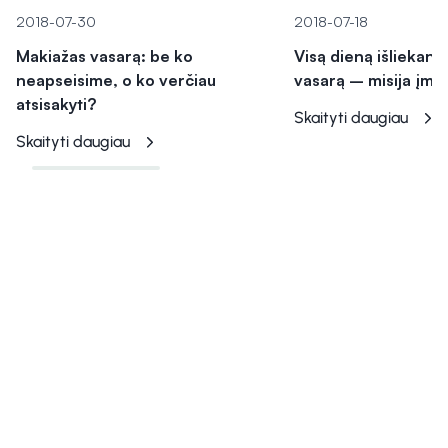
2018-07-30
2018-07-18
Makiažas vasarą: be ko
Visą dieną išliekant
neapseisime, o ko verčiau
vasarą – misija įm
atsisakyti?
Skaityti daugiau
Skaityti daugiau