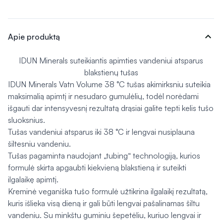
expand_more
Apie produktą
IDUN Minerals suteikiantis apimties vandeniui atsparus
blakstienų tušas
IDUN Minerals Vatn Volume 38 °C tušas akimirksniu suteikia
maksimalią apimtį ir nesudaro gumulėlių, todėl norėdami
išgauti dar intensyvesnį rezultatą drąsiai galite tepti kelis tušo
sluoksnius.
Tušas vandeniui atsparus iki 38 °C ir lengvai nusiplauna
šiltesniu vandeniu.
Tušas pagaminta naudojant „tubing“ technologiją, kurios
formulė skirta apgaubti kiekvieną blakstieną ir suteikti
ilgalaikę apimtį.
Kreminė veganiška tušo formulė užtikrina ilgalaikį rezultatą,
kuris išlieka visą dieną ir gali būti lengvai pašalinamas šiltu
vandeniu. Su minkštu guminiu šepetėliu, kuriuo lengvai ir