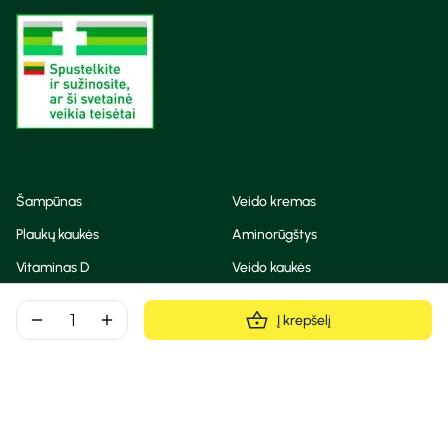
Šampūnas
Veido kremas
Plaukų kaukės
Aminorūgštys
Vitaminas D
Veido kaukės
Korėjietiška kosmetika
Eteriniai aliejai
remove
add
Į krepšelį
Dezodorantas
BB ir CC kremas
Visos teisės saugomos
Privatumo taisyklės
Slapukų politika
© Camelia 2026