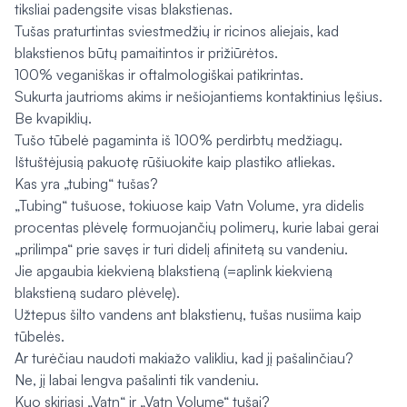
tiksliai padengsite visas blakstienas.
Tušas praturtintas sviestmedžių ir ricinos aliejais, kad
blakstienos būtų pamaitintos ir prižiūrėtos.
100% veganiškas ir oftalmologiškai patikrintas.
Sukurta jautrioms akims ir nešiojantiems kontaktinius lęšius.
Be kvapiklių.
Tušo tūbelė pagaminta iš 100% perdirbtų medžiagų.
Ištuštėjusią pakuotę rūšiuokite kaip plastiko atliekas.
Kas yra „tubing“ tušas?
„Tubing“ tušuose, tokiuose kaip Vatn Volume, yra didelis
procentas plėvelę formuojančių polimerų, kurie labai gerai
„prilimpa“ prie savęs ir turi didelį afinitetą su vandeniu.
Jie apgaubia kiekvieną blakstieną (=aplink kiekvieną
blakstieną sudaro plėvelę).
Užtepus šilto vandens ant blakstienų, tušas nusiima kaip
tūbelės.
Ar turėčiau naudoti makiažo valikliu, kad jį pašalinčiau?
Ne, jį labai lengva pašalinti tik vandeniu.
Kuo skiriasi „Vatn“ ir „Vatn Volume“ tušai?