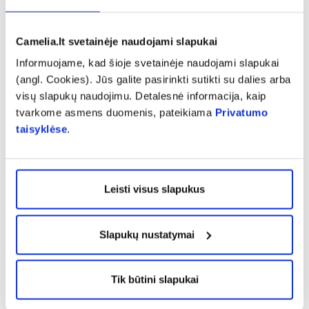
Camelia.lt svetainėje naudojami slapukai
Jūratė
Informuojame, kad šioje svetainėje naudojami slapukai
(angl. Cookies). Jūs galite pasirinkti sutikti su dalies arba
Puikus
visų slapukų naudojimu. Detalesnė informacija, kaip
tvarkome asmens duomenis, pateikiama
Privatumo
taisyklėse
.
Laima
Leisti visus slapukus
Pirkau pasiskaičius gerų rekomendacijų. Deja, labai
nusivyliau. Dažant pirmu sluoksniu jau pakimba
gabalais, antru- dar labiau. Pliusai- neatsispaudžia,
Slapukų nustatymai
netrupa, bet jokiu būdu nebekartočiau.
Tik būtini slapukai
Rodyti daugiau