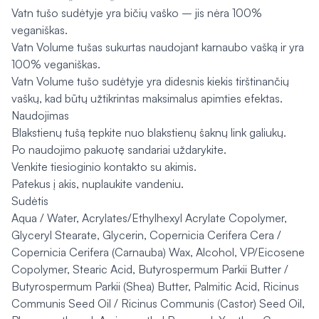
Vatn tušo sudėtyje yra bičių vaško – jis nėra 100%
veganiškas.
Vatn Volume tušas sukurtas naudojant karnaubo vašką ir yra
100% veganiškas.
Vatn Volume tušo sudėtyje yra didesnis kiekis tirštinančių
vaškų, kad būtų užtikrintas maksimalus apimties efektas.
Naudojimas
Blakstienų tušą tepkite nuo blakstienų šaknų link galiukų.
Po naudojimo pakuotę sandariai uždarykite.
Venkite tiesioginio kontakto su akimis.
Patekus į akis, nuplaukite vandeniu.
Sudėtis
Aqua / Water, Acrylates/Ethylhexyl Acrylate Copolymer,
Glyceryl Stearate, Glycerin, Copernicia Cerifera Cera /
Copernicia Cerifera (Carnauba) Wax, Alcohol, VP/Eicosene
Copolymer, Stearic Acid, Butyrospermum Parkii Butter /
Butyrospermum Parkii (Shea) Butter, Palmitic Acid, Ricinus
Communis Seed Oil / Ricinus Communis (Castor) Seed Oil,