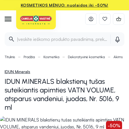
KOSMETIKOS MĖNUO: nuolaidos iki -50%!
Įveskite ieškomo produkto pavadinimą, prekės ženklą ir 
Titulinis
Pradžia
Kosmetika
Dekoratyvinė kosmetika
Akims
IDUN Minerals
IDUN MINERALS blakstienų tušas
suteikiantis apimties VATN VOLUME,
atsparus vandeniui, juodas, Nr. 5016, 9
ml
-50%