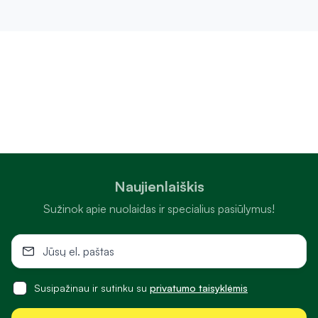
Naujienlaiškis
Sužinok apie nuolaidas ir specialius pasiūlymus!
Susipažinau ir sutinku su
privatumo taisyklėmis