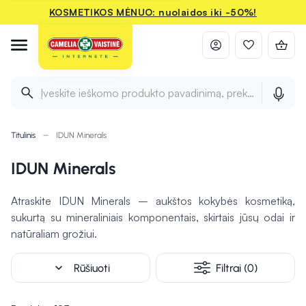
KOSMETIKOS MĖNUO: nuolaidos iki -50%!
Įveskite ieškomo produkto pavadinimą, prekės ženklą ir 
Titulinis
IDUN Minerals
IDUN Minerals
Atraskite IDUN Minerals – aukštos kokybės kosmetiką,
sukurtą su mineraliniais komponentais, skirtais jūsų odai ir
natūraliam grožiui.
expand_more
Rūšiuoti
Filtrai (0)