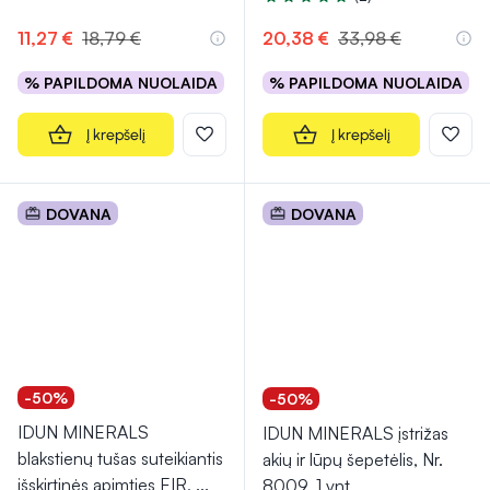
Įvertinimas 5.0 iš 5
11,27 €
18,79 €
20,38 €
33,98 €
% PAPILDOMA NUOLAIDA
% PAPILDOMA NUOLAIDA
Į krepšelį
Į krepšelį
DOVANA
DOVANA
-50%
-50%
IDUN MINERALS
IDUN MINERALS įstrižas
blakstienų tušas suteikiantis
akių ir lūpų šepetėlis, Nr.
išskirtinės apimties EIR,
...
8009, 1 vnt.