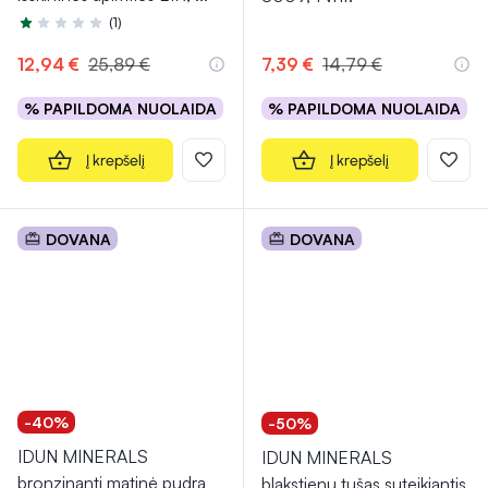
(1)
Įvertinimas 1.0 iš 5
12,94 €
25,89 €
7,39 €
14,79 €
% PAPILDOMA NUOLAIDA
% PAPILDOMA NUOLAIDA
Į krepšelį
Į krepšelį
DOVANA
DOVANA
-40%
-50%
IDUN MINERALS
IDUN MINERALS
bronzinanti matinė pudra
blakstienų tušas suteikiantis