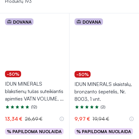
Produktų 193
DOVANA
DOVANA
-50%
-50%
IDUN MINERALS
IDUN MINERALS skaistalų,
blakstienų tušas suteikiantis
bronzanto šepetėlis, Nr.
apimties VATN VOLUME,
...
8003, 1 vnt.
(12)
(2)
Įvertinimas 4.7 iš 5
Įvertinimas 5.0 iš 5
13,34 €
26,69 €
9,97 €
19,94 €
% PAPILDOMA NUOLAIDA
% PAPILDOMA NUOLAIDA