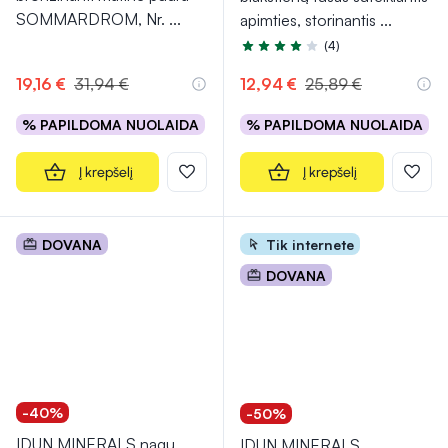
SOMMARDROM, Nr.
...
apimties, storinantis
...
(4)
Įvertinimas 4.3 iš 5
19,16 €
31,94 €
12,94 €
25,89 €
% PAPILDOMA NUOLAIDA
% PAPILDOMA NUOLAIDA
Į krepšelį
Į krepšelį
DOVANA
Tik internete
DOVANA
-40%
-50%
IDUN MINERALS nagų
IDUN MINERALS