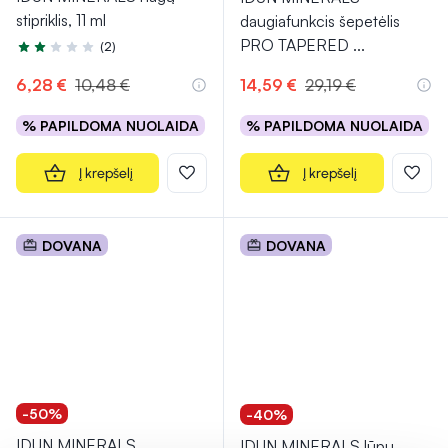
stipriklis, 11 ml
daugiafunkcis šepetėlis
PRO TAPERED
...
(2)
Įvertinimas 2.0 iš 5
6,28 €
10,48 €
14,59 €
29,19 €
% PAPILDOMA NUOLAIDA
% PAPILDOMA NUOLAIDA
Į krepšelį
Į krepšelį
DOVANA
DOVANA
-50%
-40%
IDUN MINERALS
IDUN MINERALS lūpų