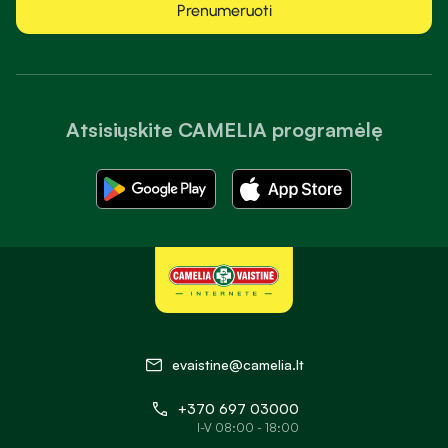
Prenumeruoti
Atsisiųskite CAMELIA programėlę
evaistine@camelia.lt
+370 697 03000
I-V 08:00 - 18:00