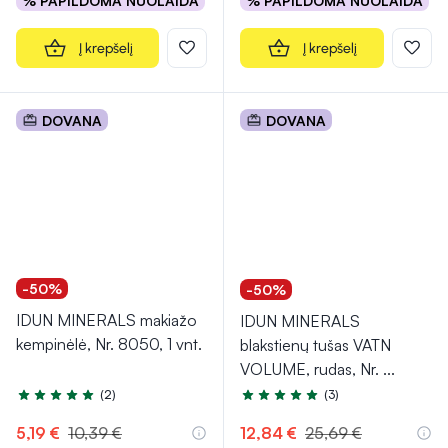
% PAPILDOMA NUOLAIDA
% PAPILDOMA NUOLAIDA
Į krepšelį
Į krepšelį
DOVANA
DOVANA
-50%
-50%
IDUN MINERALS makiažo
IDUN MINERALS
kempinėlė, Nr. 8050, 1 vnt.
blakstienų tušas VATN
VOLUME, rudas, Nr.
...
(2)
(3)
Įvertinimas 5.0 iš 5
Įvertinimas 4.7 iš 5
5,19 €
10,39 €
12,84 €
25,69 €