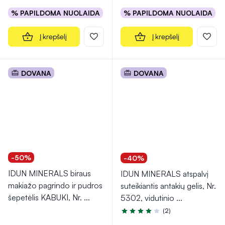
% PAPILDOMA NUOLAIDA
% PAPILDOMA NUOLAIDA
Į krepšelį
Į krepšelį
DOVANA
DOVANA
-50%
-40%
IDUN MINERALS biraus
IDUN MINERALS atspalvį
makiažo pagrindo ir pudros
suteikiantis antakių gelis, Nr.
šepetėlis KABUKI, Nr.
...
5302, vidutinio
...
(2)
Įvertinimas 3.5 iš 5