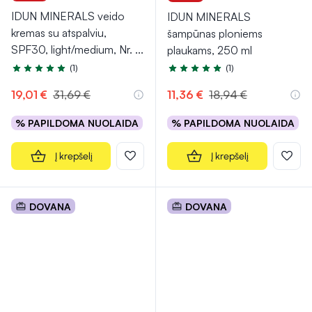
IDUN MINERALS veido
IDUN MINERALS
kremas su atspalviu,
šampūnas ploniems
SPF30, light/medium, Nr.
...
plaukams, 250 ml
(1)
(1)
Įvertinimas 5.0 iš 5
Įvertinimas 5.0 iš 5
19,01 €
31,69 €
11,36 €
18,94 €
% PAPILDOMA NUOLAIDA
% PAPILDOMA NUOLAIDA
Į krepšelį
Į krepšelį
DOVANA
DOVANA