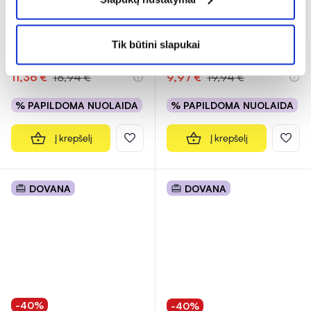
pieštukas BIBI,
šepetėlis STIPPLING, Nr.
rožinės/smėlio spalvos,
...
8011, 1 vnt.
Tik būtini slapukai
(2)
Įvertinimas 3.0 iš 5
11,36 €
18,94 €
9,97 €
19,94 €
% PAPILDOMA NUOLAIDA
% PAPILDOMA NUOLAIDA
Į krepšelį
Į krepšelį
DOVANA
DOVANA
-40%
-40%