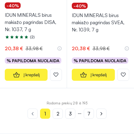
-40%
-40%
IDUN MINERALS birus
IDUN MINERALS birus
makiažo pagrindas DISA,
makiažo pagrindas SVEA,
Nr. 1037, 7 g
Nr. 1039, 7 g
(2)
Įvertinimas 5.0 iš 5
20,38 €
33,98 €
20,38 €
33,98 €
% PAPILDOMA NUOLAIDA
% PAPILDOMA NUOLAIDA
Į krepšelį
Į krepšelį
Rodoma prekių 28 iš 193
...
1
2
3
7