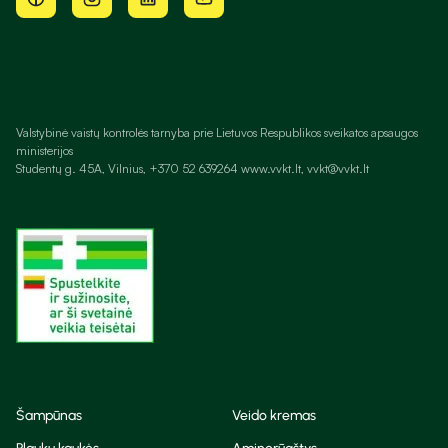
Valstybinė vaistų kontrolės tarnyba prie Lietuvos Respublikos sveikatos apsaugos
ministerijos
Studentų g. 45A, Vilnius, +370 52 639264 www.vvkt.lt, vvkt@vvkt.lt
Šampūnas
Veido kremas