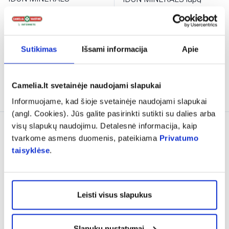
blakstienų tušas suteikiantis
pieštukas HARRIET,
klasikinės apimties GULL,
...
rudos/smėlio spalvos, Nr.
...
12,34 €
24,69 €
11,36 €
18,94 €
Sutikimas
Išsami informacija
Apie
% PAPILDOMA NUOLAIDA
% PAPILDOMA NUOLAIDA
Camelia.lt svetainėje naudojami slapukai
Į krepšelį
Į krepšelį
Informuojame, kad šioje svetainėje naudojami slapukai
(angl. Cookies). Jūs galite pasirinkti sutikti su dalies arba
visų slapukų naudojimu. Detalesnė informacija, kaip
DOVANA
DOVANA
tvarkome asmens duomenis, pateikiama
Privatumo
taisyklėse
.
Leisti visus slapukus
-40%
-50%
IDUN MINERALS lūpų
IDUN MINERALS makiažo
Slapukų nustatymai