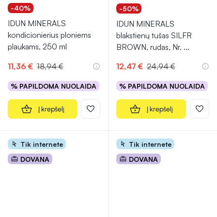
-40%
-50%
IDUN MINERALS
IDUN MINERALS
kondicionierius ploniems
blakstienų tušas SILFR
plaukams, 250 ml
BROWN, rudas, Nr.
...
11,36 €
18,94 €
12,47 €
24,94 €
% PAPILDOMA NUOLAIDA
% PAPILDOMA NUOLAIDA
Į krepšelį
Į krepšelį
Tik internete
Tik internete
DOVANA
DOVANA