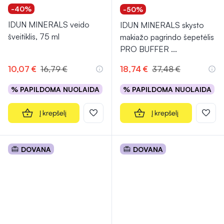
-40%
-50%
IDUN MINERALS veido
IDUN MINERALS skysto
šveitiklis, 75 ml
makiažo pagrindo šepetėlis
PRO BUFFER
...
10,07 €
16,79 €
18,74 €
37,48 €
% PAPILDOMA NUOLAIDA
% PAPILDOMA NUOLAIDA
Į krepšelį
Į krepšelį
DOVANA
DOVANA