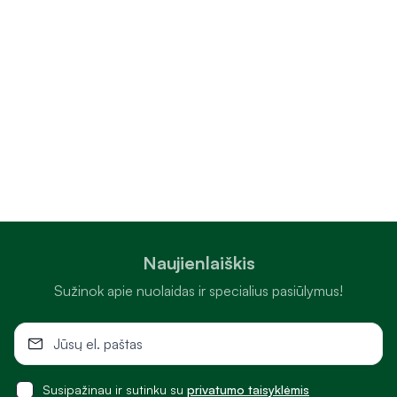
Naujienlaiškis
Sužinok apie nuolaidas ir specialius pasiūlymus!
Susipažinau ir sutinku su
privatumo taisyklėmis