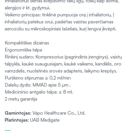
Inhaliatorius skirtas kvėpavimo takų ligų, tokių kaip astma,
alergijos ir kt. gydymui.
Veikimo principas: tinklinė pumpuoja orą į inhaliatorių. Į
inhaliatorių patekus orui, paskirtas vaistas paverčiamas
aerozoliu su mikroskopiniais lašeliais, kurį lengva įkvėpti.
Kompaktiškas dizainas
Ergonomiška talpa
Rinkinį sudaro: Kompresorius (pagrindinis įrenginys), vaistų
talpykla, kaukė suaugusiajam, kaukė vaikams, kandiklis, oro
vamzdelis, nuolatinės srovės adapteris, laikymo krepšys.
Purškimo stiprumas ≥ 0,2 ml/min
Dalelių dydis: MMAD apie 5 µm .
Medicininio antgalio talpa: ≤ 8 ml.
2 metų garantija
Gamintojas
: Vapo Healthcare Co., Ltd.
Platintojas
: UAB Medigate