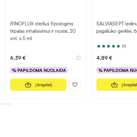
RINOFLUX sterilus fiziologinis
SALVIASEPT ledinu
tirpalas inhaliavimui ir nosiai, 20
pagaliuko gerklei, 6
vnt. x 5 ml
(1)
Įvertinimas 5.0 iš 5
6,39 €
4,89 €
% PAPILDOMA NUOLAIDA
% PAPILDOMA NU
Į krepšelį
Į krepšel