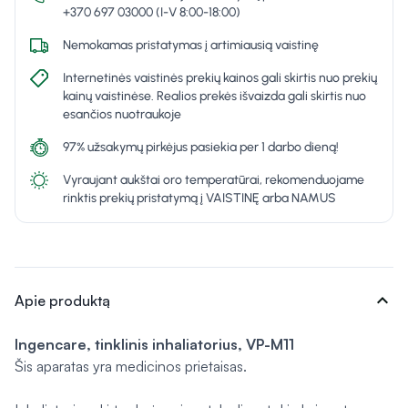
+370 697 03000 (I-V 8:00-18:00)
Nemokamas pristatymas į artimiausią vaistinę
Internetinės vaistinės prekių kainos gali skirtis nuo prekių
kainų vaistinėse. Realios prekės išvaizda gali skirtis nuo
esančios nuotraukoje
97% užsakymų pirkėjus pasiekia per 1 darbo dieną!
Vyraujant aukštai oro temperatūrai, rekomenduojame
rinktis prekių pristatymą į VAISTINĘ arba NAMUS
expand_more
Apie produktą
Ingencare, tinklinis inhaliatorius, VP-M11
Šis aparatas yra medicinos prietaisas.