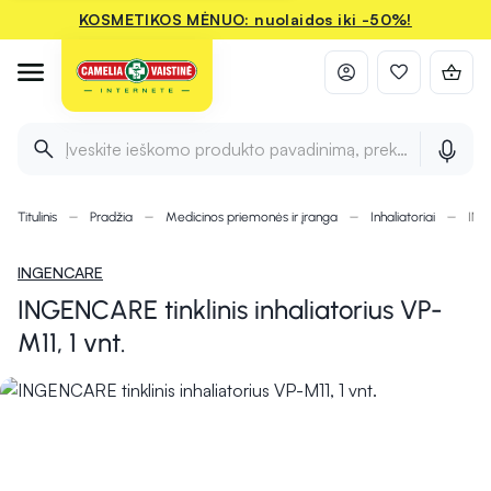
KOSMETIKOS MĖNUO: nuolaidos iki -50%!
Įveskite ieškomo produkto pavadinimą, prekės ženklą ir 
Titulinis
Pradžia
Medicinos priemonės ir įranga
Inhaliatoriai
INGE
INGENCARE
INGENCARE tinklinis inhaliatorius VP-
M11, 1 vnt.