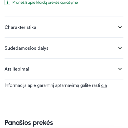
Pranešti apie klaidą prekės aprašyme
expand_more
Charakteristika
expand_more
Sudedamosios dalys
expand_more
Atsiliepimai
Informaciją apie garantinį aptarnavimą galite rasti
čia
Panašios prekės