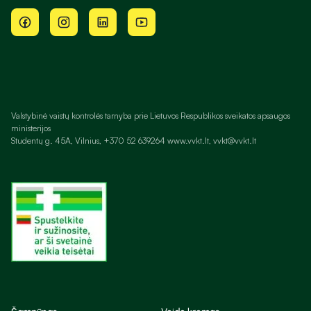
Valstybinė vaistų kontrolės tarnyba prie Lietuvos Respublikos sveikatos apsaugos
ministerijos
Studentų g. 45A, Vilnius, +370 52 639264 www.vvkt.lt, vvkt@vvkt.lt