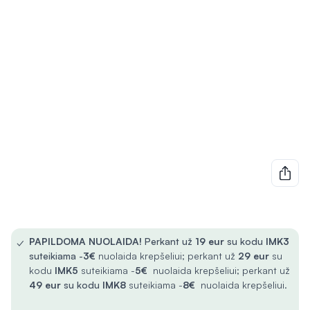
✓
PAPILDOMA NUOLAIDA!
Perkant už
19 eur
su kodu
IMK3
suteikiama -
3€
nuolaida krepšeliui; perkant už
29 eur
su
kodu
IMK5
suteikiama -
5€
nuolaida krepšeliui; perkant už
49 eur
su kodu
IMK8
suteikiama -
8€
nuolaida krepšeliui.