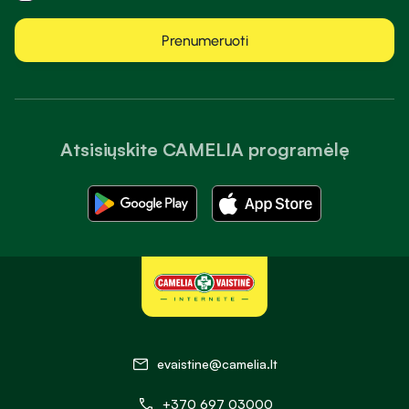
Prenumeruoti
Atsisiųskite CAMELIA programėlę
evaistine@camelia.lt
+370 697 03000