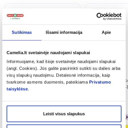
Tik internete
Sutikimas
Išsami informacija
Apie
Camelia.lt svetainėje naudojami slapukai
Informuojame, kad šioje svetainėje naudojami slapukai
(angl. Cookies). Jūs galite pasirinkti sutikti su dalies arba
Naujiena
visų slapukų naudojimu. Detalesnė informacija, kaip
INGENCARE kompresinis
B.WELL kompresor
tvarkome asmens duomenis, pateikiama
Privatumo
inhaliatorius VP-D2, 1 vnt.
inhaliatorius MED-1
taisyklėse
.
68,89 €
46,39 €
Leisti visus slapukus
% PAPILDOMA NUOLAIDA
% PAPILDOMA NU