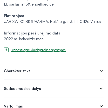
El. paštas: info@engelhard.de
Platintojas:
UAB SWIXX BIOPHARMA, Bokšto g. 1-3, LT-01126 Vilnius
Informacijos peržiūrėjimo data
2022 m. balandžio mėn.
Pranešti apie klaidą prekės aprašyme
expand_more
Charakteristika
expand_more
Sudedamosios dalys
expand_more
Vartojimas