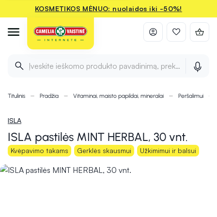
KOSMETIKOS MĖNUO: nuolaidos iki -50%!
Įveskite ieškomo produkto pavadinimą, prekės ženklą ir 
Titulinis
Pradžia
Vitaminai, maisto papildai, mineralai
Peršalimui
ISLA
ISLA pastilės MINT HERBAL, 30 vnt.
Kvėpavimo takams
Gerklės skausmui
Užkimimui ir balsui