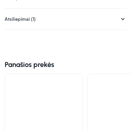
expand_more
Atsiliepimai (1)
Panašios prekės