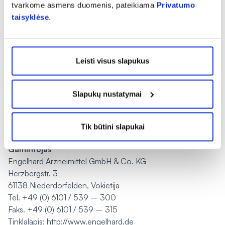
Galiojimo laikas išspausdintas ant dėžutės ir lizdinės
tvarkome asmens duomenis, pateikiama
Privatumo
plokštelės. Pasibaigus galiojimo laikui, vartoti negalima!
taisyklėse
.
Laikykite pastiles sausoje vietoje, žemesnėje kaip 25 °C
temperatūroje.
Santrumpų ant lizdinės plokštelės paaiškinimas:
Leisti visus slapukus
MFG = pagaminimo data,
EXP = galiojimo laikas,
LOT = serijos numeris.
Slapukų nustatymai
Kokie yra pakuotės dydžiai?
Pakuotėje yra 30 pastilių.
Tik būtini slapukai
Gamintojas
Engelhard Arzneimittel GmbH & Co. KG
Herzbergstr. 3
61138 Niederdorfelden, Vokietija
Tel. +49 (0) 6101 / 539 – 300
Faks. +49 (0) 6101 / 539 – 315
Tinklalapis: http://www.engelhard.de