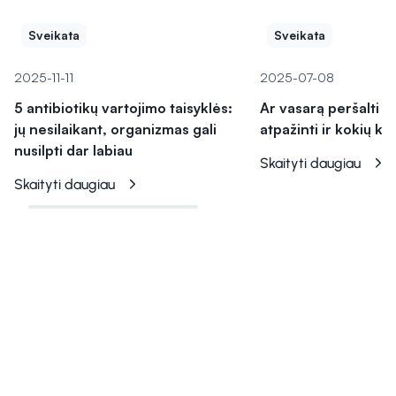
Sveikata
Sveikata
2025-11-11
2025-07-08
5 antibiotikų vartojimo taisyklės:
Ar vasarą peršalti 
jų nesilaikant, organizmas gali
atpažinti ir kokių kl
nusilpti dar labiau
Skaityti daugiau
Skaityti daugiau