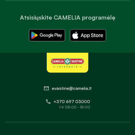
Atsisiųskite CAMELIA programėlę
evaistine@camelia.lt
+370 697 03000
I-V 08:00 - 18:00