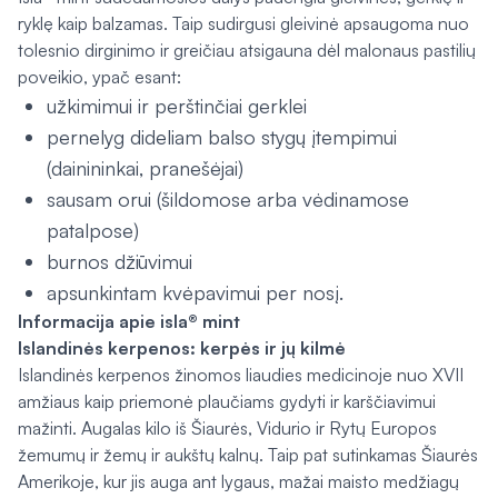
ryklę kaip balzamas. Taip sudirgusi gleivinė apsaugoma nuo
tolesnio dirginimo ir greičiau atsigauna dėl malonaus pastilių
poveikio, ypač esant:
užkimimui ir perštinčiai gerklei
pernelyg dideliam balso stygų įtempimui
(dainininkai, pranešėjai)
sausam orui (šildomose arba vėdinamose
patalpose)
burnos džiūvimui
apsunkintam kvėpavimui per nosį.
Informacija apie isla® mint
Islandinės kerpenos: kerpės ir jų kilmė
Islandinės kerpenos žinomos liaudies medicinoje nuo XVII
amžiaus kaip priemonė plaučiams gydyti ir karščiavimui
mažinti. Augalas kilo iš Šiaurės, Vidurio ir Rytų Europos
žemumų ir žemų ir aukštų kalnų. Taip pat sutinkamas Šiaurės
Amerikoje, kur jis auga ant lygaus, mažai maisto medžiagų