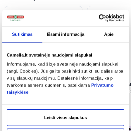
Sutikimas
Išsami informacija
Apie
Camelia.lt svetainėje naudojami slapukai
Informuojame, kad šioje svetainėje naudojami slapukai
(angl. Cookies). Jūs galite pasirinkti sutikti su dalies arba
-40%
-30%
visų slapukų naudojimu. Detalesnė informacija, kaip
ALLVERNUM kvepalai vyrams
LAZELL parfumuot
tvarkome asmens duomenis, pateikiama
Privatumo
EAU DE PARFUME
vyrams BREEZE, 1
taisyklėse
.
CEDARWOOD & VETIVER,
...
(1)
(1)
Įvertinimas 2.0 iš 5
Įvertinimas 1.0 iš 5
7,19 €
11,99 €
4,47 €
6,39 €
Leisti visus slapukus
% PAPILDOMA NUOLAIDA
% PAPILDOMA NU