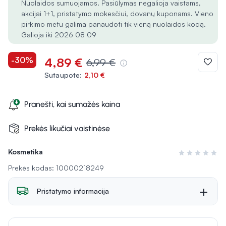
Nuolaidos sumuojamos. Pasiūlymas negalioja vaistams,
akcijai 1+1, pristatymo mokesčiui, dovanų kuponams. Vieno
pirkimo metu galima panaudoti tik vieną nuolaidos kodą.
Galioja iki 2026 08 09
-30%
4,89 €
6,99 €
Sutaupote:
2,10 €
Pranešti, kai sumažės kaina
Prekės likučiai vaistinėse
Kosmetika
Įvertinimas 0 i
Prekės kodas: 10000218249
Pristatymo informacija