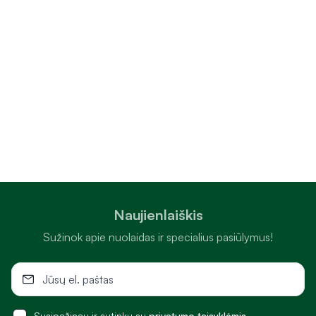
Naujienlaiškis
Sužinok apie nuolaidas ir specialius pasiūlymus!
Susipažinau ir sutinku su
privatumo taisyklėmis