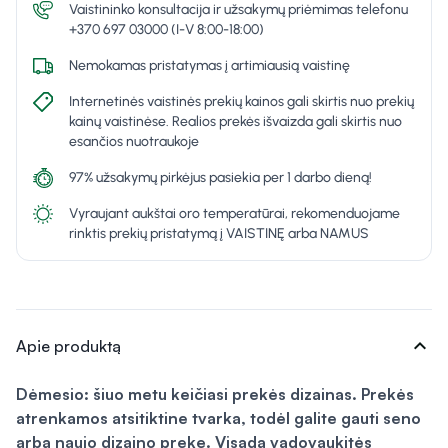
Vaistininko konsultacija ir užsakymų priėmimas telefonu
+370 697 03000 (I-V 8:00-18:00)
Nemokamas pristatymas į artimiausią vaistinę
Internetinės vaistinės prekių kainos gali skirtis nuo prekių
kainų vaistinėse. Realios prekės išvaizda gali skirtis nuo
esančios nuotraukoje
97% užsakymų pirkėjus pasiekia per 1 darbo dieną!
Vyraujant aukštai oro temperatūrai, rekomenduojame
rinktis prekių pristatymą į VAISTINĘ arba NAMUS
expand_more
Apie produktą
Dėmesio: šiuo metu keičiasi prekės dizainas. Prekės
atrenkamos atsitiktine tvarka, todėl galite gauti seno
arba naujo dizaino prekę. Visada vadovaukitės