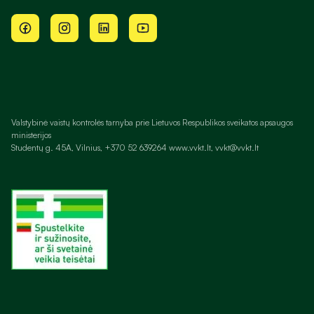
Valstybinė vaistų kontrolės tarnyba prie Lietuvos Respublikos sveikatos apsaugos
ministerijos
Studentų g. 45A, Vilnius, +370 52 639264 www.vvkt.lt, vvkt@vvkt.lt