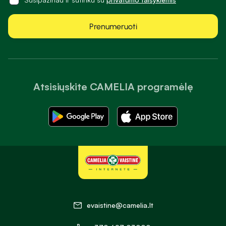
Prenumeruoti
Atsisiųskite CAMELIA programėlę
evaistine@camelia.lt