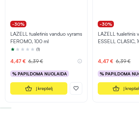
-30%
-30%
LAZELL tualetinis vanduo vyrams
LAZELL tualetinis
FEROMO, 100 ml
ESSELL CLASIC, 1
(1)
Įvertinimas 1.0 iš 5
4,47 €
6,39 €
4,47 €
6,39 €
% PAPILDOMA NUOLAIDA
% PAPILDOMA NU
Į krepšelį
Į krepšel