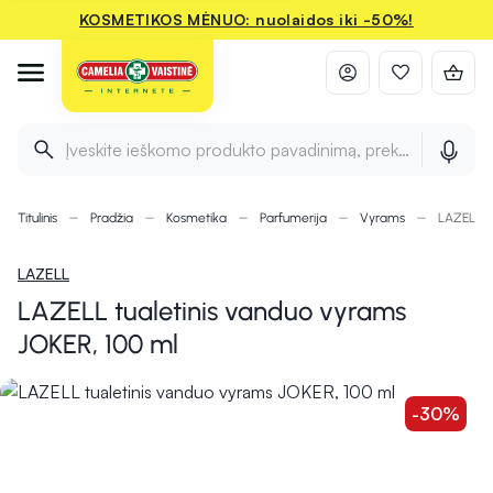
KOSMETIKOS MĖNUO: nuolaidos iki -50%!
Įveskite ieškomo produkto pavadinimą, prekės ženklą ir 
Titulinis
Pradžia
Kosmetika
Parfumerija
Vyrams
LAZELL tu
LAZELL
LAZELL tualetinis vanduo vyrams
JOKER, 100 ml
-30%