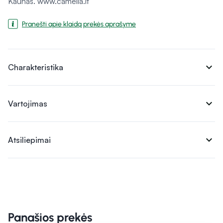
Kaunas. www.camelia.lt
Pranešti apie klaidą prekės aprašyme
expand_more
Charakteristika
expand_more
Vartojimas
expand_more
Atsiliepimai
Panašios prekės