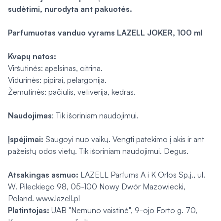
sudėtimi, nurodyta ant pakuotės.
Parfumuotas vanduo vyrams LAZELL JOKER, 100 ml
Kvapų natos:
Viršutinės: apelsinas, citrina.
Vidurinės: pipirai, pelargonija.
Žemutinės: pačiulis, vetiverija, kedras.
Naudojimas
: Tik išoriniam naudojimui.
Įspėjimai:
Saugoyi nuo vaikų. Vengti patekimo į akis ir ant
pažeistų odos vietų. Tik išoriniam naudojimui. Degus.
Atsakingas asmuo:
LAZELL Parfums A i K Orlos Sp.j., ul.
W. Pileckiego 98, 05-100 Nowy Dwór Mazowiecki,
Poland. www.lazell.pl
Platintojas:
UAB "Nemuno vaistinė", 9-ojo Forto g. 70,