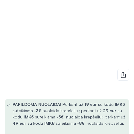
✓
PAPILDOMA NUOLAIDA!
Perkant už
19 eur
su kodu
IMK3
suteikiama -
3€
nuolaida krepšeliui; perkant už
29 eur
su
kodu
IMK5
suteikiama -
5€
nuolaida krepšeliui; perkant už
49 eur
su kodu
IMK8
suteikiama -
8€
nuolaida krepšeliui.