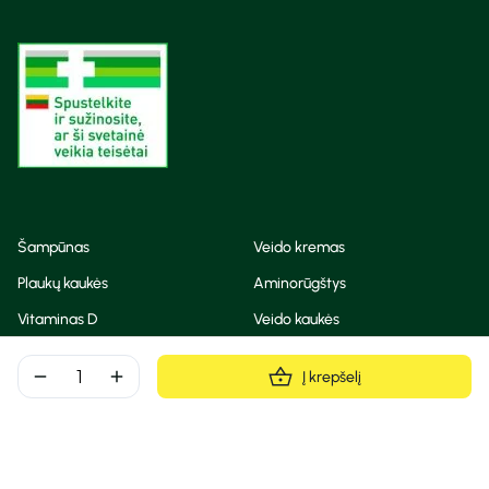
Šampūnas
Veido kremas
Plaukų kaukės
Aminorūgštys
Vitaminas D
Veido kaukės
Korėjietiška kosmetika
Eteriniai aliejai
remove
add
Į krepšelį
Dezodorantas
BB ir CC kremas
Visos teisės saugomos
Privatumo taisyklės
Slapukų politika