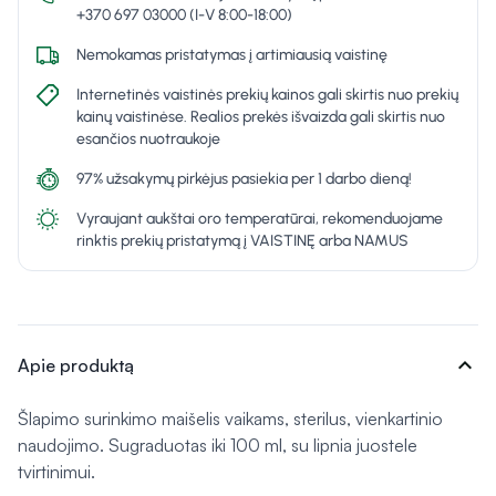
+370 697 03000 (I-V 8:00-18:00)
Nemokamas pristatymas į artimiausią vaistinę
Internetinės vaistinės prekių kainos gali skirtis nuo prekių
kainų vaistinėse. Realios prekės išvaizda gali skirtis nuo
esančios nuotraukoje
97% užsakymų pirkėjus pasiekia per 1 darbo dieną!
Vyraujant aukštai oro temperatūrai, rekomenduojame
rinktis prekių pristatymą į VAISTINĘ arba NAMUS
expand_more
Apie produktą
Šlapimo surinkimo maišelis vaikams, sterilus, vienkartinio
naudojimo. Sugraduotas iki 100 ml, su lipnia juostele
tvirtinimui.