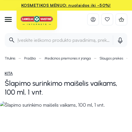
KOSMETIKOS MĖNUO: nuolaidos iki -50%!
Įveskite ieškomo produkto pavadinimą, prekės ženklą ir 
Titulinis
Pradžia
Medicinos priemonės ir įranga
Slaugos prekės
KITA
Šlapimo surinkimo maišelis vaikams,
100 ml, 1 vnt.