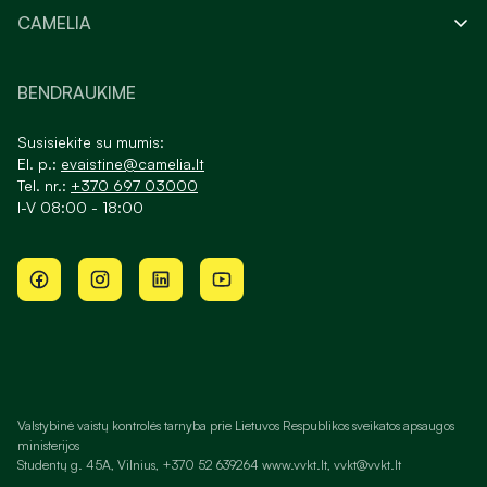
CAMELIA
BENDRAUKIME
Susisiekite su mumis:
El. p.:
evaistine@camelia.lt
Tel. nr.:
+370 697 03000
I-V 08:00 - 18:00
Valstybinė vaistų kontrolės tarnyba prie Lietuvos Respublikos sveikatos apsaugos
ministerijos
Studentų g. 45A, Vilnius, +370 52 639264 www.vvkt.lt, vvkt@vvkt.lt