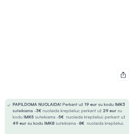
✓
PAPILDOMA NUOLAIDA!
Perkant už
19 eur
su kodu
IMK3
suteikiama -
3€
nuolaida krepšeliui; perkant už
29 eur
su
kodu
IMK5
suteikiama -
5€
nuolaida krepšeliui; perkant už
49 eur
su kodu
IMK8
suteikiama -
8€
nuolaida krepšeliui.