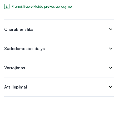
Pranešti apie klaidą prekės aprašyme
expand_more
Charakteristika
expand_more
Sudedamosios dalys
expand_more
Vartojimas
expand_more
Atsiliepimai