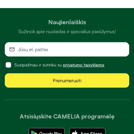
Naujienlaiškis
Sužinok apie nuolaidas ir specialius pasiūlymus!
Susipažinau ir sutinku su
privatumo taisyklėmis
Prenumeruoti
Atsisiųskite CAMELIA programėlę