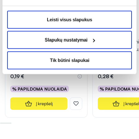
Leisti visus slapukus
Slapukų nustatymai
Sterilus šlapimo indelis, 50 ml
Sterilus laboratorin
indelis su dangteliu
Tik būtini slapukai
0,19 €
0,28 €
% PAPILDOMA NUOLAIDA
% PAPILDOMA NU
Į krepšelį
Į krepšel