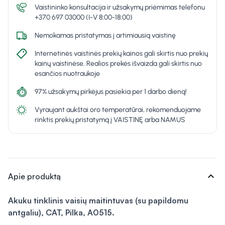
Vaistininko konsultacija ir užsakymų priėmimas telefonu
+370 697 03000 (I-V 8:00-18:00)
Nemokamas pristatymas į artimiausią vaistinę
Internetinės vaistinės prekių kainos gali skirtis nuo prekių
kainų vaistinėse. Realios prekės išvaizda gali skirtis nuo
esančios nuotraukoje
97% užsakymų pirkėjus pasiekia per 1 darbo dieną!
Vyraujant aukštai oro temperatūrai, rekomenduojame
rinktis prekių pristatymą į VAISTINĘ arba NAMUS
expand_more
Apie produktą
Akuku tinklinis vaisių maitintuvas (su papildomu
antgaliu), CAT, Pilka, A0515.