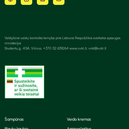
Valstybinė vaistų kontrolės tarnyba prie Lietuvos Respublikos sveikatos apsaugos
ministerijos
Studentų g. 45A, Vilnius, +370 52 639264 www.vvkt.lt, vvkt@vvkt.lt
Šampūnas
Veido kremas
Plaukų kaukės
Aminorūgštys