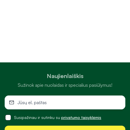
Naujienlaiškis
Sužinok apie nuolaidas ir specialius pasiūlymus!
Susipažinau ir sutinku su
privatumo taisyklėmis