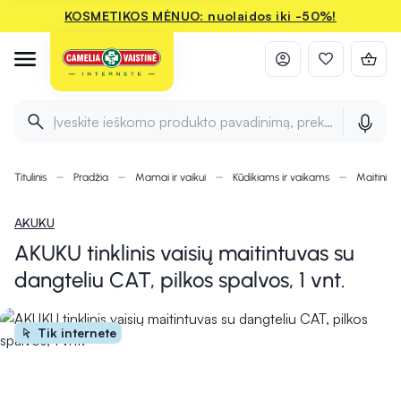
KOSMETIKOS MĖNUO: nuolaidos iki -50%!
Įveskite ieškomo produkto pavadinimą, prekės ženklą ir 
Titulinis
Pradžia
Mamai ir vaikui
Kūdikiams ir vaikams
Maitinimu
AKUKU
AKUKU tinklinis vaisių maitintuvas su
dangteliu CAT, pilkos spalvos, 1 vnt.
Tik internete