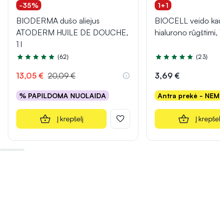
-35%
1+1
BIODERMA dušo aliejus
BIOCELL veido ka
ATODERM HUILE DE DOUCHE,
hialurono rūgštimi, 
1 l
(62)
(23)
Įvertinimas 5.0 iš 5
Įvertinimas 5.0 iš 5
13,05 €
20,09 €
3,69 €
% PAPILDOMA NUOLAIDA
Antra prekė - NE
Į krepšelį
Į krepšel