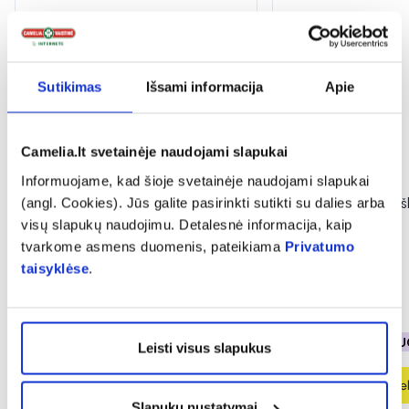
Sutikimas
Išsami informacija
Apie
Camelia.lt svetainėje naudojami slapukai
-50%
-40%
Informuojame, kad šioje svetainėje naudojami slapukai
DELIA apsauginis veido ir kūno
INGENCARE vaikiški
(angl. Cookies). Jūs galite pasirinkti sutikti su dalies arba
kremas vaikams SUN
TATOO, 10 vnt.
visų slapukų naudojimu. Detalesnė informacija, kaip
PROTECTION, SPF50, 100 ml
tvarkome asmens duomenis, pateikiama
Privatumo
taisyklėse
.
(5)
Įvertinimas 5.0 iš 5
3,49 €
6,99 €
1,16 €
1,94 €
% PAPILDOMA NUOLAIDA
% PAPILDOMA NU
Leisti visus slapukus
Į krepšelį
Į krepšel
Slapukų nustatymai