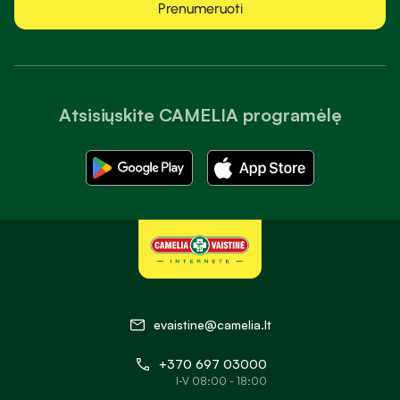
Prenumeruoti
Atsisiųskite CAMELIA programėlę
evaistine@camelia.lt
+370 697 03000
I-V 08:00 - 18:00