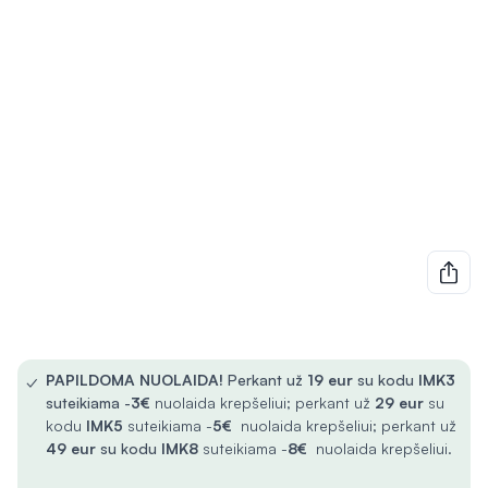
✓
PAPILDOMA NUOLAIDA!
Perkant už
19 eur
su kodu
IMK3
suteikiama -
3€
nuolaida krepšeliui; perkant už
29 eur
su
kodu
IMK5
suteikiama -
5€
nuolaida krepšeliui; perkant už
49 eur
su kodu
IMK8
suteikiama -
8€
nuolaida krepšeliui.