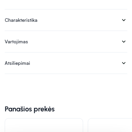
expand_more
Charakteristika
expand_more
Vartojimas
expand_more
Atsiliepimai
Panašios prekės