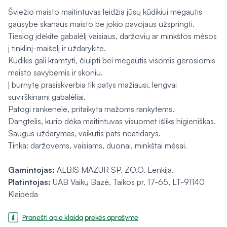
Šviežio maisto maitintuvas leidžia jūsų kūdikiui mėgautis
gausybe skanaus maisto be jokio pavojaus užspringti.
Tiesiog įdėkite gabalėlį vaisiaus, daržovių ar minkštos mėsos
į tinklinį-maišelį ir uždarykite.
Kūdikis gali kramtyti, čiulpti bei mėgautis visomis gerosiomis
maisto savybėmis ir skoniu.
Į burnytę prasiskverbia tik patys mažiausi, lengvai
suvirškinami gabalėliai.
Patogi rankenėlė, pritaikyta mažoms rankytėms.
Dangtelis, kurio dėka maitintuvas visuomet išliks higieniškas.
Saugus uždarymas, vaikutis pats neatidarys.
Tinka: daržovėms, vaisiams, duonai, minkštai mėsai.
Gamintojas:
ALBIS MAZUR SP. ZO.O. Lenkija.
Platintojas:
UAB Vaikų Bazė, Taikos pr. 17-65, LT-91140
Klaipėda
Pranešti apie klaidą prekės aprašyme