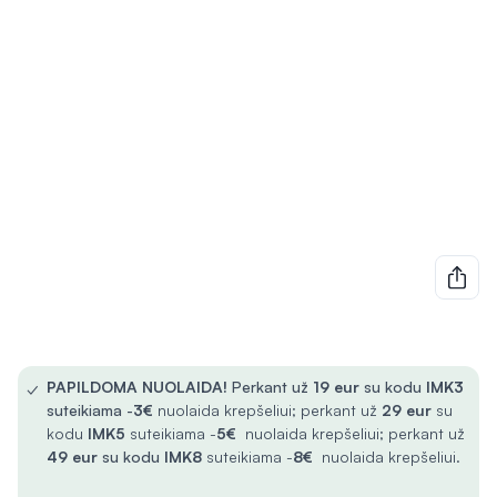
✓
PAPILDOMA NUOLAIDA!
Perkant už
19 eur
su kodu
IMK3
suteikiama -
3€
nuolaida krepšeliui; perkant už
29 eur
su
kodu
IMK5
suteikiama -
5€
nuolaida krepšeliui; perkant už
49 eur
su kodu
IMK8
suteikiama -
8€
nuolaida krepšeliui.