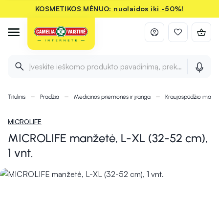
KOSMETIKOS MĖNUO: nuolaidos iki -50%!
Įveskite ieškomo produkto pavadinimą, prekės ženklą ir 
Titulinis
Pradžia
Medicinos priemonės ir įranga
Kraujospūdžio matuok
MICROLIFE
MICROLIFE manžetė, L-XL (32-52 cm),
1 vnt.