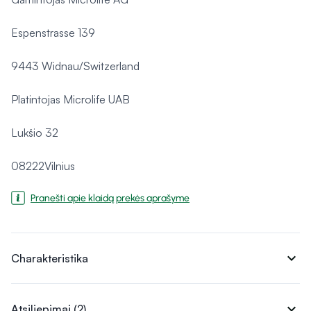
Espenstrasse 139
9443 Widnau/Switzerland
Platintojas Microlife UAB
Lukšio 32
08222Vilnius
Pranešti apie klaidą prekės aprašyme
expand_more
Charakteristika
expand_more
Atsiliepimai (2)