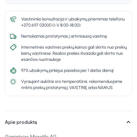
Vaistininko konsultacija ir užsakymų priėmimas telefonu
+370 697 03000 (I-V 8:00-18:00)
Nemokamas pristatymas į artimiausią vaistinę
Internetinės vaistinės prekių kainos gali skirtis nuo prekių
kainų vaistinėse. Realios prekės išvaizda gali skirtis nuo
esančios nuotraukoje
97% užsakymų pirkėjus pasiekia per 1 darbo dieną!
Vyraujant aukštai oro temperatūrai, rekomenduojame
rinktis prekių pristatymą į VAISTINĘ arba NAMUS
expand_more
Apie produktą
Gamintojas Microlife AG