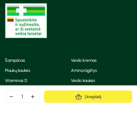
Šampūnas
Veido kremas
Plaukų kaukės
Aminorūgštys
Vitaminas D
Veido kaukės
Korėjietiška kosmetika
Eteriniai aliejai
remove
add
Į krepšelį
Dezodorantas
BB ir CC kremas
Visos teisės saugomos
Privatumo taisyklės
Slapukų politika
© Camelia 2026