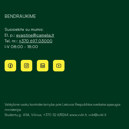
BENDRAUKIME
Susisiekite su mumis:
El. p.:
evaistine@camelia.lt
Tel. nr.:
+370 697 03000
I-V 08:00 - 18:00
Valstybinė vaistų kontrolės tarnyba prie Lietuvos Respublikos sveikatos apsaugos
ministerijos
Studentų g. 45A, Vilnius, +370 52 639264 www.vvkt.lt, vvkt@vvkt.lt