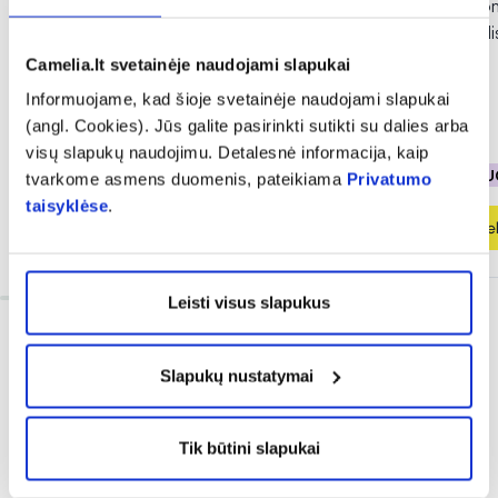
INGENCARE kraujo spaudimo
INGENCARE automa
matuoklio adapteris, 1 vnt.
spaudimo matuokli
vnt.
Camelia.lt svetainėje naudojami slapukai
Informuojame, kad šioje svetainėje naudojami slapukai
(angl. Cookies). Jūs galite pasirinkti sutikti su dalies arba
11,20 €
58,00 €
visų slapukų naudojimu. Detalesnė informacija, kaip
% PAPILDOMA NUOLAIDA
% PAPILDOMA NU
tvarkome asmens duomenis, pateikiama
Privatumo
taisyklėse
.
Į krepšelį
Į krepšel
Leisti visus slapukus
Slapukų nustatymai
Tik būtini slapukai
Dažnai perkama kartu