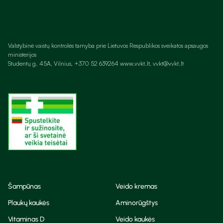
Valstybinė vaistų kontrolės tarnyba prie Lietuvos Respublikos sveikatos apsaugos
ministerijos
Studentų g. 45A, Vilnius, +370 52 639264 www.vvkt.lt, vvkt@vvkt.lt
Šampūnas
Veido kremas
Plaukų kaukės
Aminorūgštys
Vitaminas D
Veido kaukės