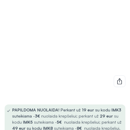
✓
PAPILDOMA NUOLAIDA!
Perkant už
19 eur
su kodu
IMK3
suteikiama -
3€
nuolaida krepšeliui; perkant už
29 eur
su
kodu
IMK5
suteikiama -
5€
nuolaida krepšeliui; perkant už
49 eur
su kodu
IMK8
suteikiama -
8€
nuolaida krepšeliui.