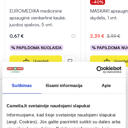
-40%
EUROMEDIKA medicininė
MASKAKI apsaugini
apsauginė vienkartinė kaukė,
skydelis, 1 vnt.
juodos spalvos, 5 vnt.
0,67 €
2,39 €
3,99 €
% PAPILDOMA NUOLAIDA
% PAPILDOMA NU
Į krepšelį
Į krepšel
Sutikimas
Išsami informacija
Apie
Camelia.lt svetainėje naudojami slapukai
Informuojame, kad šioje svetainėje naudojami slapukai
Dažnai perkama kartu
(angl. Cookies). Jūs galite pasirinkti sutikti su dalies arba