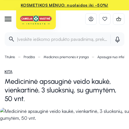
KOSMETIKOS MĖNUO: nuolaidos iki -50%!
Įveskite ieškomo produkto pavadinimą, prekės ženklą ir 
Titulinis
Pradžia
Medicinos priemonės ir įranga
Apsaugai nuo infekci
KITA
Medicininė apsauginė veido kaukė,
vienkartinė, 3 sluoksnių, su gumytėm,
50 vnt.