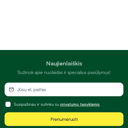
Naujienlaiškis
Sužinok apie nuolaidas ir specialius pasiūlymus!
Susipažinau ir sutinku su
privatumo taisyklėmis
Prenumeruoti