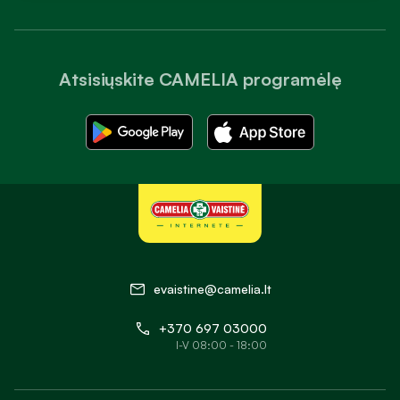
Atsisiųskite CAMELIA programėlę
evaistine@camelia.lt
+370 697 03000
I-V 08:00 - 18:00