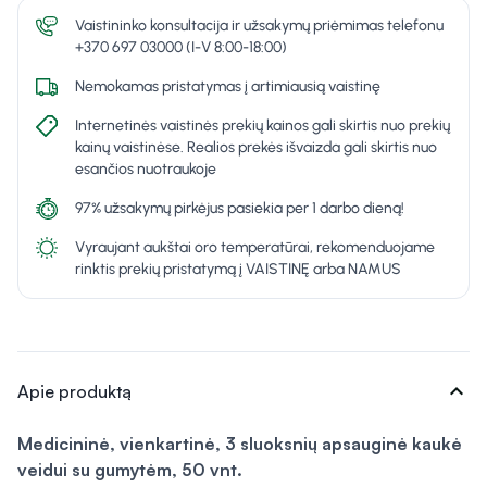
Vaistininko konsultacija ir užsakymų priėmimas telefonu
+370 697 03000 (I-V 8:00-18:00)
Nemokamas pristatymas į artimiausią vaistinę
Internetinės vaistinės prekių kainos gali skirtis nuo prekių
kainų vaistinėse. Realios prekės išvaizda gali skirtis nuo
esančios nuotraukoje
97% užsakymų pirkėjus pasiekia per 1 darbo dieną!
Vyraujant aukštai oro temperatūrai, rekomenduojame
rinktis prekių pristatymą į VAISTINĘ arba NAMUS
expand_more
Apie produktą
Medicininė, vienkartinė, 3 sluoksnių apsauginė kaukė
veidui su gumytėm, 50 vnt.