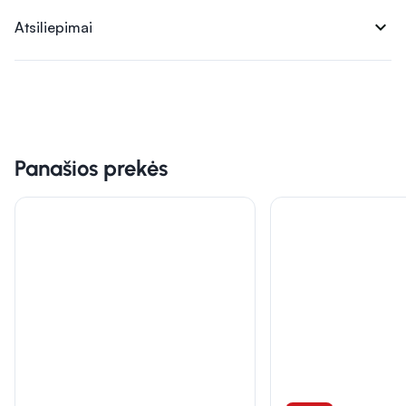
expand_more
Atsiliepimai
Panašios prekės