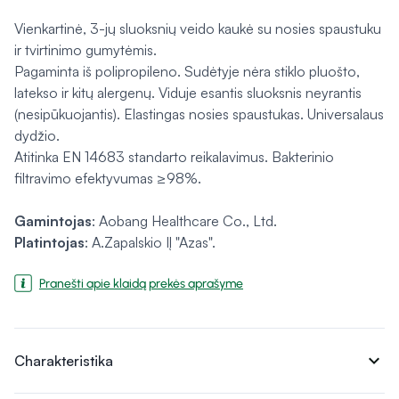
Vienkartinė, 3-jų sluoksnių veido kaukė su nosies spaustuku
ir tvirtinimo gumytėmis.
Pagaminta iš polipropileno. Sudėtyje nėra stiklo pluošto,
latekso ir kitų alergenų. Viduje esantis sluoksnis neyrantis
(nesipūkuojantis). Elastingas nosies spaustukas. Universalaus
dydžio.
Atitinka EN 14683 standarto reikalavimus. Bakterinio
filtravimo efektyvumas ≥98%.
Gamintojas
: Aobang Healthcare Co., Ltd.
Platintojas
: A.Zapalskio IĮ "Azas".
Pranešti apie klaidą prekės aprašyme
expand_more
Charakteristika