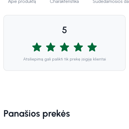
Apie produktą
Charakteristika
Sudedamosios da
5
Atsiliepimą gali palikti tik prekę įsigiję klientai
Panašios prekės