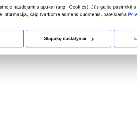
inėje naudojami slapukai (angl. Cookies). Jūs galite pasirinkti su
OMA NUOLAIDA
% PAPILDOMA NUOLAIDA
Į krepšelį
Į krepšelį
ė informacija, kaip tvarkome asmens duomenis, pateikiama
Pri
Slapukų nustatymai
L