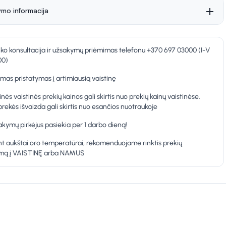
ymo informacija
nko konsultacija ir užsakymų priėmimas telefonu +370 697 03000 (I-V
00)
as pristatymas į artimiausią vaistinę
inės vaistinės prekių kainos gali skirtis nuo prekių kainų vaistinėse.
prekės išvaizda gali skirtis nuo esančios nuotraukoje
kymų pirkėjus pasiekia per 1 darbo dieną!
t aukštai oro temperatūrai, rekomenduojame rinktis prekių
ymą į VAISTINĘ arba NAMUS