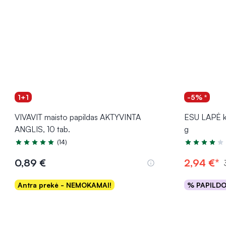
1+1
-5% *
VIVAVIT maisto papildas AKTYVINTA
ESU LAPĖ 
ANGLIS, 10 tab.
g
(14)
Įvertinimas 5.0 iš 5
Įvertinimas 4
0,89 €
2,94 €*
Antra prekė - NEMOKAMAI!
% PAPILD
Į krepšelį