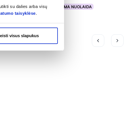
tikti su dalies arba visų
% PAPILDOMA NUOLAIDA
Į krepšelį
vatumo taisyklėse
.
eisti visus slapukus