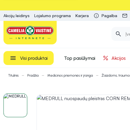
Akcijų leidinys
Lojalumo programa
Karjera
Pagalba
Visi produktai
Top pasiūlymai
Akcijos
Titulinis
Pradžia
Medicinos priemonės ir įranga
Žaizdoms, traum