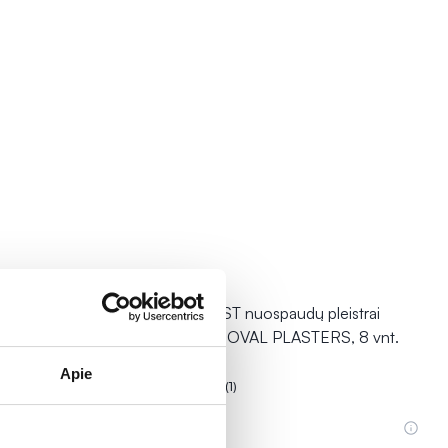
tras SMART
HANSAPLAST nuospaudų pleistrai
o dydžio, 6
CORN REMOVAL PLASTERS, 8 vnt.
Apie
(1)
Įvertinimas 5.0 iš 5
3,98 €