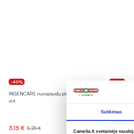
-40%
-40%
INGENCARE nuospaudų pleistrai, 10
INGENCARE 
vnt.
pleistrai, 20
Sutikimas
Įvertinimas 5
3,15 €
1,62 €
5,25 €
2,
Camelia.lt svetainėje naudo