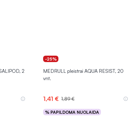
-25%
 SALIPOD, 2
MEDRULL pleistrai AQUA RESIST, 20
vnt.
1,41 €
1,89 €
% PAPILDOMA NUOLAIDA
Į krepšelį