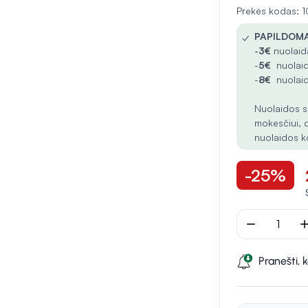
Prekės kodas:
✓
PAPILDOMA
-
3€
nuolaida
-
5€
nuolaid
-
8€
nuolaid
Nuolaidos s
mokesčiui, 
nuolaidos k
-25%
remove
ad
Pranešti, 