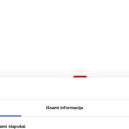
-25%
vandeniui atsparūs
MEDRULL nuospaudų pleis
 vnt.
BLISTER PLASTER, vidutini
vnt.
Išsami informacija
(3)
(1)
.0 iš 5
Įvertinimas 5.0 iš 5
3,14 €
70 €
4,19 €
jami slapukai