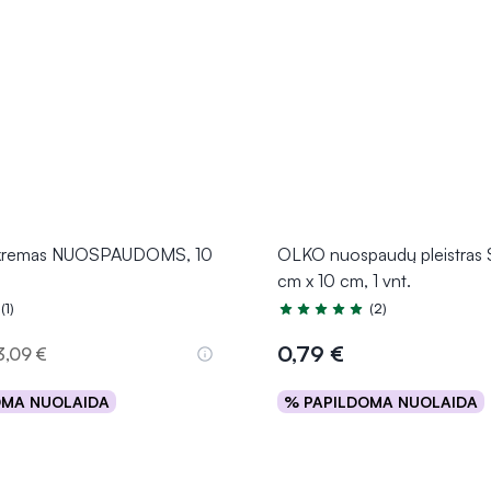
kremas NUOSPAUDOMS, 10
OLKO nuospaudų pleistras
cm x 10 cm, 1 vnt.
(1)
(2)
.0 iš 5
Įvertinimas 5.0 iš 5
0,79 €
3,09 €
OMA NUOLAIDA
% PAPILDOMA NUOLAIDA
Į krepšelį
Į krepšelį