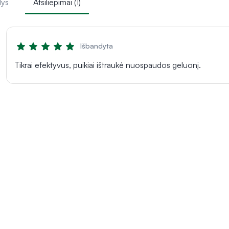
lys
Atsiliepimai (1)
Išbandyta
Tikrai efektyvus, puikiai ištraukė nuospaudos geluonį.