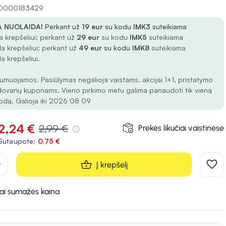
 10000183429
 NUOLAIDA!
Perkant už
19 eur
su kodu
IMK3
suteikiama
 krepšeliui; perkant už
29 eur
su kodu
IMK5
suteikiama
a krepšeliui; perkant už
49 eur
su kodu
IMK8
suteikiama
a krepšeliui.
umuojamos. Pasiūlymas negalioja vaistams, akcijai 1+1, pristatymo
dovanų kuponams. Vieno pirkimo metu galima panaudoti tik vieną
odą. Galioja iki 2026 08 09
2,24 €
2,99 €
Prekės likučiai vaistinėse
Sutaupote:
0,75 €
d
Į krepšelį
kai sumažės kaina