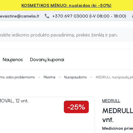
KOSMETIKOS MĖNUO: nuolaidos iki -50%!
evaistine@camelia.lt
+370 697 03000 (I-V 08:00 - 18:00)
Naujienos
Dovanų kuponai
oms, odos problemoms
Pleistrai
Nuospaudoms
MEDRULL nuospaudų ple
MEDRULL
-25%
MEDRULL 
vnt.
Medicinos pri