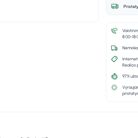
Pristat
Vaistini
8:00-18:
Nemokam
Internet
Realios 
97% užsa
Vyraujan
pristat