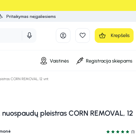
Pritaikymas neįgaliesiems
Krepšelis
Vaistinės
Registracija skiepams
istras CORN REMOVAL, 12 vnt.
nuospaudų pleistras CORN REMOVAL, 12
emonė
(1)
Įvertinimas 5.0