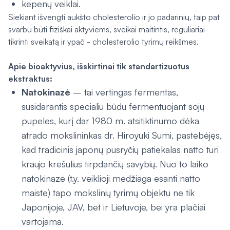
kepenų veiklai.
Siekiant išvengti aukšto cholesterolio ir jo padarinių, taip pat
svarbu būti fiziškai aktyviems, sveikai maitintis, reguliariai
tikrinti sveikatą ir ypač - cholesterolio tyrimų reikšmes.
Apie bioaktyvius, išskirtinai tik standartizuotus
ekstraktus:
Natokinazė
– tai vertingas fermentas,
susidarantis specialiu būdu fermentuojant sojų
pupeles, kurį dar 1980 m. atsitiktinumo dėka
atrado mokslininkas dr. Hiroyuki Sumi, pastebėjęs,
kad tradicinis japonų pusryčių patiekalas natto turi
kraujo krešulius tirpdančių savybių. Nuo to laiko
natokinazė (t.y. veiklioji medžiaga esanti natto
maiste) tapo mokslinių tyrimų objektu ne tik
Japonijoje, JAV, bet ir Lietuvoje, bei yra plačiai
vartojama.