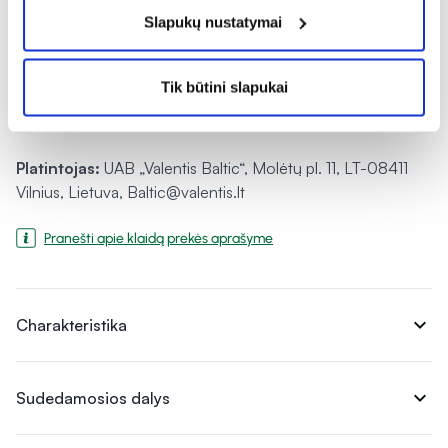
Slapukų nustatymai
Laikymo sąlygos:
Laikyti sausoje, vaikams nepasiekiamoje,
tamsioje vietoje, ne aukštesnėje kaip 25 °C temperatūroje.
Tik būtini slapukai
Gamintojas:
Valentis AG, CH-6982 Agno-Lugano,
Šveicarija.
Platintojas:
UAB „Valentis Baltic“, Molėtų pl. 11, LT-08411
Vilnius, Lietuva, Baltic@valentis.lt
Pranešti apie klaidą prekės aprašyme
expand_more
Charakteristika
expand_more
Sudedamosios dalys