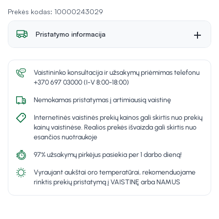
Įvertinimas 4.9 iš
Prekės kodas: 10000243029
Pristatymo informacija
Vaistininko konsultacija ir užsakymų priėmimas telefonu
+370 697 03000 (I-V 8:00-18:00)
Nemokamas pristatymas į artimiausią vaistinę
Internetinės vaistinės prekių kainos gali skirtis nuo prekių
kainų vaistinėse. Realios prekės išvaizda gali skirtis nuo
esančios nuotraukoje
97% užsakymų pirkėjus pasiekia per 1 darbo dieną!
Vyraujant aukštai oro temperatūrai, rekomenduojame
rinktis prekių pristatymą į VAISTINĘ arba NAMUS