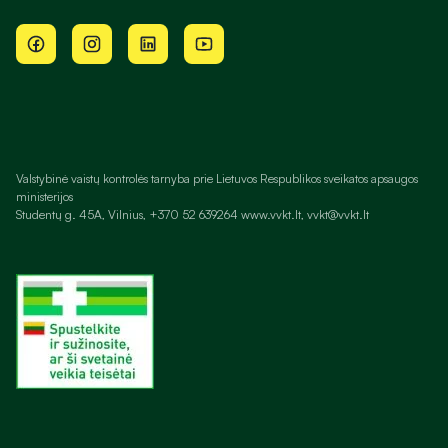
Valstybinė vaistų kontrolės tarnyba prie Lietuvos Respublikos sveikatos apsaugos
ministerijos
Studentų g. 45A, Vilnius, +370 52 639264 www.vvkt.lt, vvkt@vvkt.lt