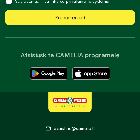
Susipažinau ir sutinku su
privatumo taisyklėmis
Prenumeruoti
Atsisiųskite CAMELIA programėlę
evaistine@camelia.lt