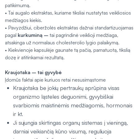
patikimumą.
• Tai augalo ekstraktas, kuriame tiksliai nustatytas veikliosios
medžiagos kiekis.
• Pavyzdžiui, ciberžolės ekstraktas dažnai standartizuojamas
pagal
kurkuminą
–
tai pagrindinė veiklioji medžiaga,
atsakinga už normalaus cholesterolio lygio palaikymą.
• Kiekvienoje kapsulėje gaunate tą pačią, pamatuotą, tikslią
dozę ir atitinkamai rezultatą.
Kraujotaka – tai gyvybė
Įdomūs faktai apie kuriuos retai nesusimąstome
Kraujotaka be jokių pertraukų aprūpina visas
organizmo ląsteles deguonimi, gyvybiškai
svarbiomis maistinėmis medžiagomis, hormonais
ir kt.
Ji sujungia skirtingas organų sistemas į vieningą,
darniai veikiančią kūno visumą, reguliuoja