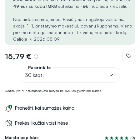
49 eur
su kodu
IMK8
suteikiama -
8€
nuolaida krepšeliui.
Nuolaidos sumuojamos. Pasiūlymas negalioja vaistams,
akcijai 1+1, pristatymo mokesčiui, dovanų kuponams. Vieno
pirkimo metu galima panaudoti tik vieną nuolaidos kodą.
Galioja iki 2026 08 09
15,79 €
Pasirinkite
30 kaps.
Svarbu įvairi ir subalansuota mityba bei sveikas gyvenimo būdas
Pranešti, kai sumažės kaina
Prekės likučiai vaistinėse
Maisto papildas
(9)