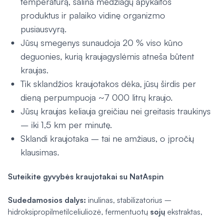
temperatūrą, šalina medžiagų apykaitos
produktus ir palaiko vidinę organizmo
pusiausvyrą.
Jūsų smegenys sunaudoja 20 % viso kūno
deguonies, kurią kraujagyslėmis atneša būtent
kraujas.
Tik sklandžios kraujotakos dėka, jūsų širdis per
dieną perpumpuoja ~7 000 litrų kraujo.
Jūsų kraujas keliauja greičiau nei greitasis traukinys
– iki 1,5 km per minutę.
Sklandi kraujotaka – tai ne amžiaus, o įpročių
klausimas.
Suteikite gyvybės kraujotakai su NatAspin
Sudedamosios dalys:
inulinas, stabilizatorius –
hidroksipropilmetilceliuliozė, fermentuotų
sojų
ekstraktas,