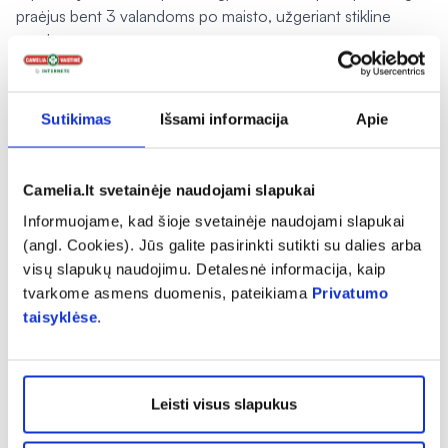
praėjus bent 3 valandoms po maisto, užgeriant stikline
vandens.
Vartojimo apribojimai:
Monakolino nevartoti 3 mg ar
daugiau.Negalima vartoti nėščioms ir žindančioms
Sutikimas
Išsami informacija
Apie
moterims, vaikams iki 18 metų ir vyresniems nei 70 metų
suaugusiems. Negalima vartoti, jei vartojate cholesterolio
kiekį mažinančius vaistus. Negalima vartoti, jei jau vartojate
Camelia.lt svetainėje naudojami slapukai
kitus produktus, kurių sudėtyje yra raudonosiomis mielėmis
Informuojame, kad šioje svetainėje naudojami slapukai
fermentuotų ryžių.
(angl. Cookies). Jūs galite pasirinkti sutikti su dalies arba
visų slapukų naudojimu. Detalesnė informacija, kaip
Įspėjimai:
Neviršyti nustatytos rekomenduojamos paros
tvarkome asmens duomenis, pateikiama
Privatumo
normos. Maisto papildas neturėtų būti vartojamas kaip
taisyklėse
.
maisto pakaitalas. Labai svarbu įvairi ir subalansuota mityba
bei sveikas gyvenimo būdas. Vaistus vartojantys žmonės
turėtų produktą vartoti tik prižiūrimi gydytojo. Jei turite kokių
nors sveikatos problemų, kreipkitės į gydytoją dėl šio
Leisti visus slapukus
produkto vartojimo.