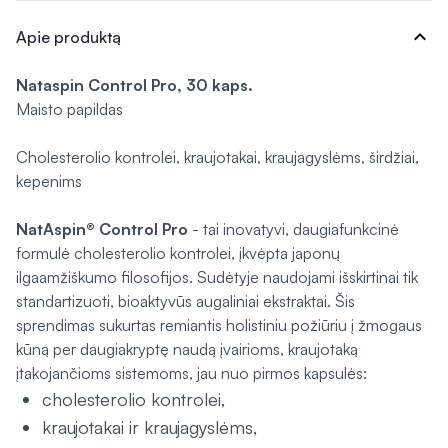
expand_more
Apie produktą
Nataspin Control Pro, 30 kaps.
Maisto papildas
Cholesterolio kontrolei, kraujotakai, kraujagyslėms, širdžiai,
kepenims
NatAspin® Control Pro
- tai inovatyvi, daugiafunkcinė
formulė cholesterolio kontrolei, įkvėpta japonų
ilgaamžiškumo filosofijos. Sudėtyje naudojami išskirtinai tik
standartizuoti, bioaktyvūs augaliniai ekstraktai. Šis
sprendimas sukurtas remiantis holistiniu požiūriu į žmogaus
kūną per daugiakryptę naudą įvairioms, kraujotaką
įtakojančioms sistemoms, jau nuo pirmos kapsulės:
cholesterolio kontrolei,
kraujotakai ir kraujagyslėms,