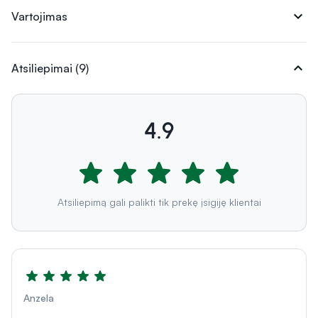
expand_more
Vartojimas
expand_more
Atsiliepimai (9)
4.9
Atsiliepimą gali palikti tik prekę įsigiję klientai
Anzela