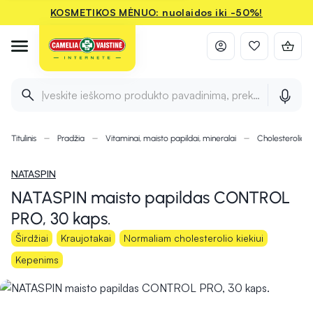
KOSMETIKOS MĖNUO: nuolaidos iki -50%!
Įveskite ieškomo produkto pavadinimą, prekės ženklą ir 
Titulinis
Pradžia
Vitaminai, maisto papildai, mineralai
Cholesterolio ki
NATASPIN
NATASPIN maisto papildas CONTROL
PRO, 30 kaps.
Širdžiai
Kraujotakai
Normaliam cholesterolio kiekiui
Kepenims