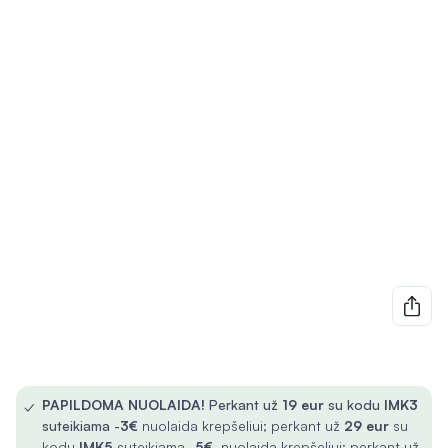
✓
PAPILDOMA NUOLAIDA!
Perkant už
19 eur
su kodu
IMK3
suteikiama -
3€
nuolaida krepšeliui; perkant už
29 eur
su
kodu
IMK5
suteikiama -
5€
nuolaida krepšeliui; perkant už