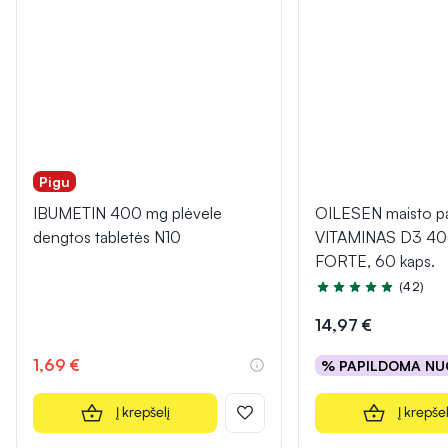
Pigu
IBUMETIN 400 mg plėvele
OILESEN maisto pa
dengtos tabletės N10
VITAMINAS D3 40
FORTE, 60 kaps.
(42)
Įvertinimas 5.0 iš 5
14,97 €
1,69 €
% PAPILDOMA NU
Į krepšelį
Į krepšel