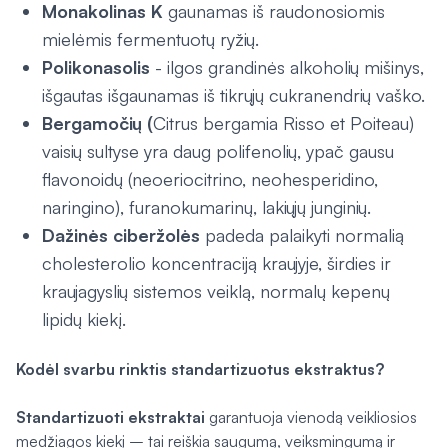
Monakolinas K
gaunamas iš raudonosiomis
mielėmis fermentuotų ryžių.
Polikonasolis
- ilgos grandinės alkoholių mišinys,
išgautas išgaunamas iš tikrųjų cukranendrių vaško.
Bergamočių (
Citrus bergamia Risso et Poiteau
)
vaisių sultyse yra daug polifenolių, ypač gausu
flavonoidų (neoeriocitrino, neohesperidino,
naringino), furanokumarinų, lakiųjų junginių.
Dažinės ciberžolės
padeda palaikyti normalią
cholesterolio koncentraciją kraujyje, širdies ir
kraujagyslių sistemos veiklą, normalų kepenų
lipidų kiekį.
Kodėl svarbu rinktis standartizuotus ekstraktus?
Standartizuoti ekstraktai
garantuoja vienodą veikliosios
medžiagos kiekį – tai reiškia saugumą, veiksmingumą ir