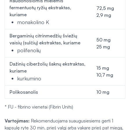
Raudonosiomis mielėmis
fermentuotų ryžių ekstraktas,
72,5 mg
kuriame
2,9 mg
monakolino K
Bergaminių citrinmedžių šviežių
50 mg
vaisių (sulčių) ekstraktas, kuriame
25 mg
polifenolių
Dažinių ciberžolių šaknų ekstraktas,
15 mg
kuriame
10,7 mg
kurkumino
Polikosanolis
10 mg
* FU - fibrino vienetai (Fibrin Units)
Vartojimas:
Rekomenduojama suaugusiesiems gerti 1
kapsulę ryte 30 min. prieš valgį arba vakare prieš pat miegą,