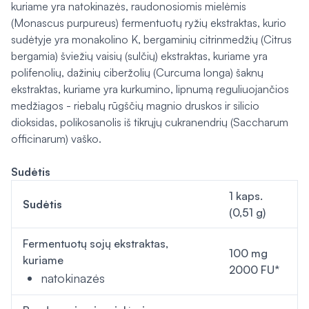
kuriame yra natokinazės, raudonosiomis mielėmis
(
Monascus purpureus
) fermentuotų ryžių ekstraktas, kurio
sudėtyje yra monakolino K, bergaminių citrinmedžių (
Citrus
bergamia
) šviežių vaisių (sulčių) ekstraktas, kuriame yra
polifenolių, dažinių ciberžolių (
Curcuma longa
) šaknų
ekstraktas, kuriame yra kurkumino, lipnumą reguliuojančios
medžiagos - riebalų rūgščių magnio druskos ir silicio
dioksidas, polikosanolis iš tikrųjų cukranendrių (Saccharum
officinarum) vaško.
Sudėtis
1 kaps.
Sudėtis
(0,51 g)
Fermentuotų sojų ekstraktas,
100 mg
kuriame
2000 FU*
natokinazės