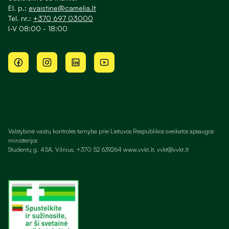
El. p.:
evaistine@camelia.lt
Tel. nr.:
+370 697 03000
I-V 08:00 - 18:00
Valstybinė vaistų kontrolės tarnyba prie Lietuvos Respublikos sveikatos apsaugos
ministerijos
Studentų g. 45A, Vilnius, +370 52 639264 www.vvkt.lt, vvkt@vvkt.lt