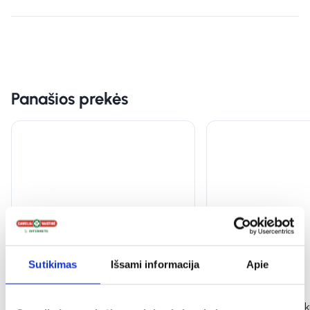
Panašios prekės
Sutikimas
Išsami informacija
Apie
DEET purškiamas repelentas 50
BIOZIP kūno purški