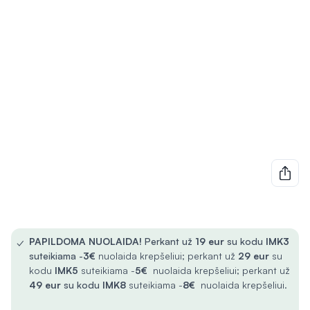
✓
PAPILDOMA NUOLAIDA!
Perkant už
19 eur
su kodu
IMK3
suteikiama -
3€
nuolaida krepšeliui; perkant už
29 eur
su
kodu
IMK5
suteikiama -
5€
nuolaida krepšeliui; perkant už
49 eur
su kodu
IMK8
suteikiama -
8€
nuolaida krepšeliui.