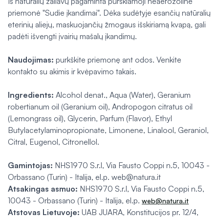
Iš natūralių žaliavų pagaminta purškiamoji neaerozolinė
priemonė "Sudie įkandimai". Dėka sudėtyje esančių natūralių
eterinių aliejų, maskuojančių žmogaus išskiriamą kvapą, gali
padėti išvengti įvairių mašalų įkandimų.
Naudojimas:
purkškite priemonę ant odos. Venkite
kontakto su akimis ir kvėpavimo takais.
Ingredients:
Alcohol denat., Aqua (Water), Geranium
robertianum oil (Geranium oil), Andropogon citratus oil
(Lemongrass oil), Glycerin, Parfum (Flavor), Ethyl
Butylacetylaminopropionate, Limonene, Linalool, Geraniol,
Citral, Eugenol, Citronellol.
Gamintojas:
NHS1970 S.r.l, Via Fausto Coppi n.5, 10043 -
Orbassano (Turin) - Italija, el.p. web@natura.it
Atsakingas asmuo:
NHS1970 S.r.l, Via Fausto Coppi n.5,
10043 - Orbassano (Turin) - Italija, el.p.
web@natura.it
Atstovas Lietuvoje:
UAB JUARA, Konstitucijos pr. 12/4,