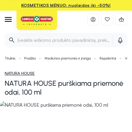
KOSMETIKOS MĖNUO: nuolaidos iki -50%!
Įveskite ieškomo produkto pavadinimą, prekės ženklą ir 
Titulinis
Pradžia
Medicinos priemonės ir įranga
Repelentai
Vabz
NATURA HOUSE
NATURA HOUSE purškiama priemonė
odai, 100 ml