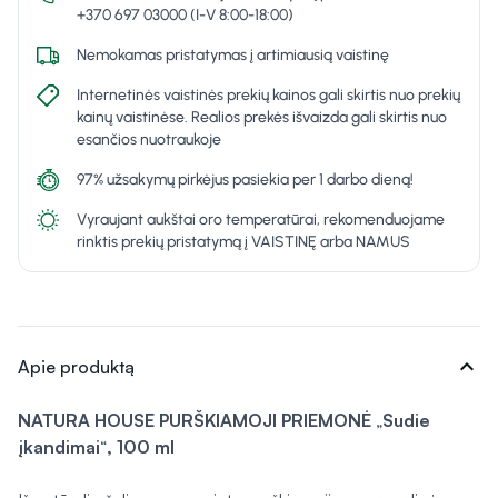
+370 697 03000 (I-V 8:00-18:00)
Nemokamas pristatymas į artimiausią vaistinę
Internetinės vaistinės prekių kainos gali skirtis nuo prekių
kainų vaistinėse. Realios prekės išvaizda gali skirtis nuo
esančios nuotraukoje
97% užsakymų pirkėjus pasiekia per 1 darbo dieną!
Vyraujant aukštai oro temperatūrai, rekomenduojame
rinktis prekių pristatymą į VAISTINĘ arba NAMUS
expand_more
Apie produktą
NATURA HOUSE PURŠKIAMOJI PRIEMONĖ
„
Sudie
įkandimai
“
, 100 ml