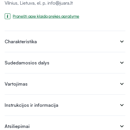
Vilnius, Lietuva, el. p. info@juara.lt
Pranešti apie klaidą prekės aprašyme
expand_more
Charakteristika
expand_more
Sudedamosios dalys
expand_more
Vartojimas
expand_more
Instrukcijos ir informacija
expand_more
Atsiliepimai