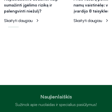
sumažinti įgėlimo riziką ir
namų vaistinėlę: vai
palengvinti niežulį?
įvardijo 8 taisykles
Skaityti daugiau
Skaityti daugiau
Naujienlaiškis
Sužinok apie nuolaidas ir specialius pasiūlymus!