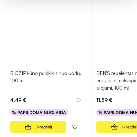
BIOZIP kūno purškiklis nuo uodų,
BEN'S repelentas 
100 ml
erkių su citrinkvapi
aliejumi, 100 ml
4,49 €
11,59 €
% PAPILDOMA NUOLAIDA
% PAPILDOMA NU
Į krepšelį
Į krepšel