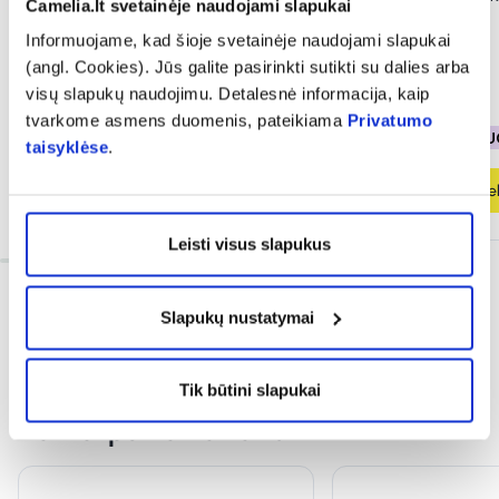
Camelia.lt svetainėje naudojami slapukai
%, 50 ml
100 ml
Informuojame, kad šioje svetainėje naudojami slapukai
(angl. Cookies). Jūs galite pasirinkti sutikti su dalies arba
8,89 €
4,49 €
visų slapukų naudojimu. Detalesnė informacija, kaip
tvarkome asmens duomenis, pateikiama
Privatumo
% PAPILDOMA NUOLAIDA
% PAPILDOMA NU
taisyklėse
.
Į krepšelį
Į krepšel
Leisti visus slapukus
Slapukų nustatymai
Tik būtini slapukai
Dažnai perkama kartu