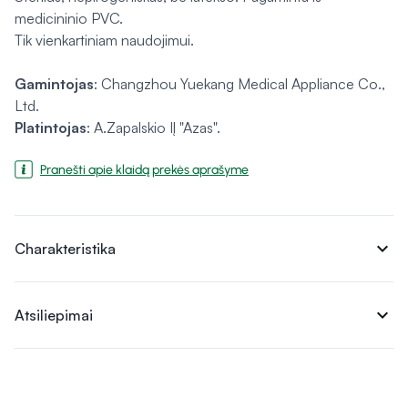
medicininio PVC.
Tik vienkartiniam naudojimui.
Gamintojas
: Changzhou Yuekang Medical Appliance Co.,
Ltd.
Platintojas
: A.Zapalskio IĮ "Azas".
Pranešti apie klaidą prekės aprašyme
expand_more
Charakteristika
expand_more
Atsiliepimai