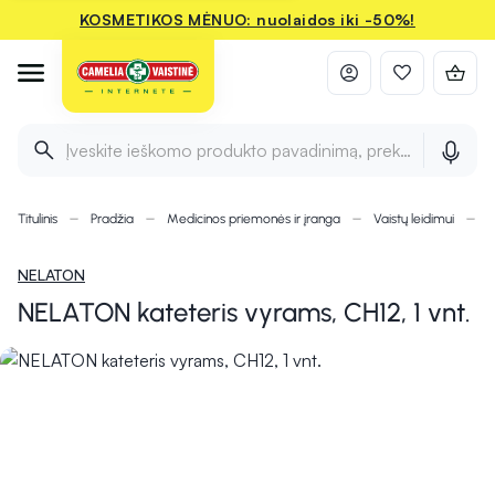
KOSMETIKOS MĖNUO: nuolaidos iki -50%!
Įveskite ieškomo produkto pavadinimą, prekės ženklą ir 
Titulinis
Pradžia
Medicinos priemonės ir įranga
Vaistų leidimui
K
NELATON
NELATON kateteris vyrams, CH12, 1 vnt.