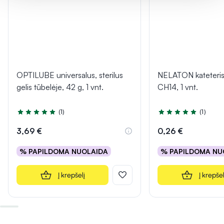
OPTILUBE universalus, sterilus
NELATON kateteris
gelis tūbelėje, 42 g, 1 vnt.
CH14, 1 vnt.
(1)
(1)
Įvertinimas 5.0 iš 5
Įvertinimas 5.0 iš 5
3,69 €
0,26 €
% PAPILDOMA NUOLAIDA
% PAPILDOMA NU
Į krepšelį
Į krepšel