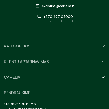
evaistine@camelia.lt
+370 697 03000
I-V 08:00 - 18:00
KATEGORIJOS
KLIENTŲ APTARNAVIMAS
CAMELIA
BENDRAUKIME
Susisiekite su mumis:
El. p.:
evaistine@camelia.lt