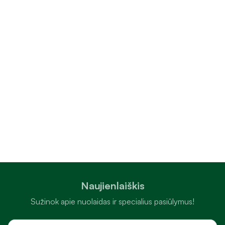
Naujienlaiškis
Sužinok apie nuolaidas ir specialius pasiūlymus!