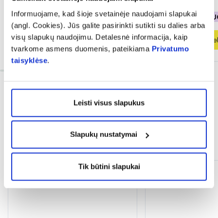
Informuojame, kad šioje svetainėje naudojami slapukai
% PAPILDOMA NUOLAIDA
% PAPILDOMA NU
(angl. Cookies). Jūs galite pasirinkti sutikti su dalies arba
visų slapukų naudojimu. Detalesnė informacija, kaip
Į krepšelį
Į krepšel
tvarkome asmens duomenis, pateikiama
Privatumo
taisyklėse
.
Leisti visus slapukus
Slapukų nustatymai
Dažnai perkama kartu
Tik būtini slapukai