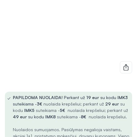
✓
PAPILDOMA NUOLAIDA!
Perkant už
19 eur
su kodu
IMK3
suteikiama -
3€
nuolaida krepšeliui; perkant už
29 eur
su
kodu
IMK5
suteikiama -
5€
nuolaida krepšeliui; perkant už
49 eur
su kodu
IMK8
suteikiama -
8€
nuolaida krepšeliui.
Nuolaidos sumuojamos. Pasiūlymas negalioja vaistams,
akcijai 1+1, pristatymo mokesčiui, dovanų kuponams. Vieno