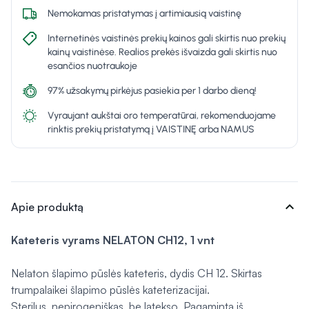
Nemokamas pristatymas į artimiausią vaistinę
Internetinės vaistinės prekių kainos gali skirtis nuo prekių
kainų vaistinėse. Realios prekės išvaizda gali skirtis nuo
esančios nuotraukoje
97% užsakymų pirkėjus pasiekia per 1 darbo dieną!
Vyraujant aukštai oro temperatūrai, rekomenduojame
rinktis prekių pristatymą į VAISTINĘ arba NAMUS
expand_more
Apie produktą
Kateteris vyrams NELATON CH12, 1 vnt
Nelaton šlapimo pūslės kateteris, dydis CH 12. Skirtas
trumpalaikei šlapimo pūslės kateterizacijai.
Sterilus, nepirogeniškas, be latekso. Pagaminta iš