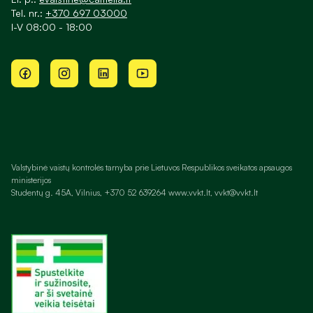
Tel. nr.:
+370 697 03000
I-V 08:00 - 18:00
Valstybinė vaistų kontrolės tarnyba prie Lietuvos Respublikos sveikatos apsaugos
ministerijos
Studentų g. 45A, Vilnius, +370 52 639264 www.vvkt.lt, vvkt@vvkt.lt