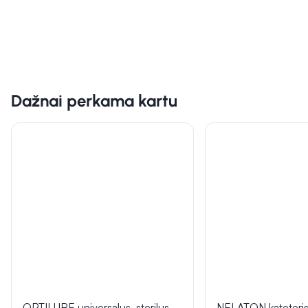
Dažnai perkama kartu
OPTILUBE universalus, sterilus
NELATON kateteris