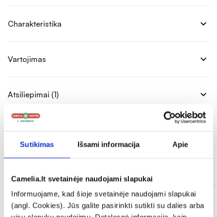
expand_more
Charakteristika
expand_more
Vartojimas
expand_more
Atsiliepimai (1)
Sutikimas
Išsami informacija
Apie
Panašios prekės
Camelia.lt svetainėje naudojami slapukai
Informuojame, kad šioje svetainėje naudojami slapukai
(angl. Cookies). Jūs galite pasirinkti sutikti su dalies arba