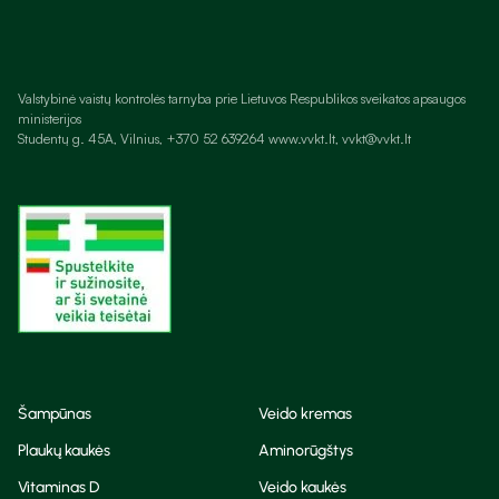
Valstybinė vaistų kontrolės tarnyba prie Lietuvos Respublikos sveikatos apsaugos
ministerijos
Studentų g. 45A, Vilnius, +370 52 639264 www.vvkt.lt, vvkt@vvkt.lt
Šampūnas
Veido kremas
Plaukų kaukės
Aminorūgštys
Vitaminas D
Veido kaukės