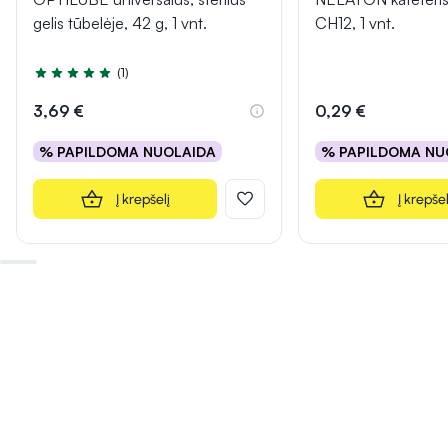
gelis tūbelėje, 42 g, 1 vnt.
CH12, 1 vnt.
(1)
Įvertinimas 5.0 iš 5
3,69 €
0,29 €
% PAPILDOMA NUOLAIDA
% PAPILDOMA NU
Į krepšelį
Į krepšel