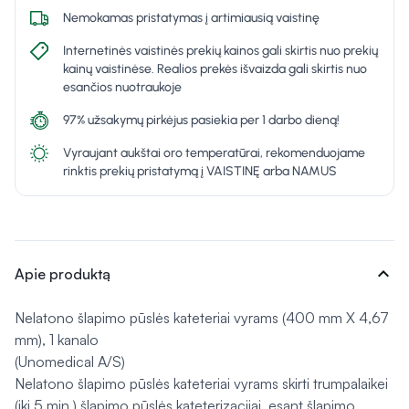
Nemokamas pristatymas į artimiausią vaistinę
Internetinės vaistinės prekių kainos gali skirtis nuo prekių
kainų vaistinėse. Realios prekės išvaizda gali skirtis nuo
esančios nuotraukoje
97% užsakymų pirkėjus pasiekia per 1 darbo dieną!
Vyraujant aukštai oro temperatūrai, rekomenduojame
rinktis prekių pristatymą į VAISTINĘ arba NAMUS
expand_more
Apie produktą
Nelatono šlapimo pūslės kateteriai vyrams (400 mm X 4,67
mm), 1 kanalo
(Unomedical A/S)
Nelatono šlapimo pūslės kateteriai vyrams skirti trumpalaikei
(iki 5 min.) šlapimo pūslės kateterizacijai, esant šlapimo