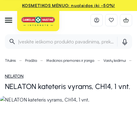
KOSMETIKOS MĖNUO: nuolaidos iki -50%!
Įveskite ieškomo produkto pavadinimą, prekės ženklą ir 
Titulinis
Pradžia
Medicinos priemonės ir įranga
Vaistų leidimui
K
NELATON
NELATON kateteris vyrams, CH14, 1 vnt.