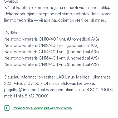
Svarbu:
Kišant kateterį rekomenduojama naudoti vietinį anestetiką.
Rekomenduojama aseptinė nelietimo technika. Jei taikoma
lietimo technika – visada naudojamos sterilios pirštinės.
Dydžiai:
Nelatono kateteris CH10/40 1 vnt. (Unomedical A/S)
Nelatono kateteris CH12/40 1 vnt. (Unomedical A/S)
Nelatono kateteris CH14/40 1 vnt. (Unomedical A/S)
Nelatono kateteris CH16/40 1 vnt. (Unomedical A/S)
Nelatono kateteris CH18/40 1 vnt. (Unomedical A/S)
Daugiau informacijos rasite: UAB Linus Medical, Ukmergės
223, Vilnius, 07156 - Oficialus atstovas Lietuvoje.
pagalba@linusmedical.com; nemokama linija 8 800 70001;
mobili linija 8 612 70001
Pranešti apie klaidą prekės aprašyme