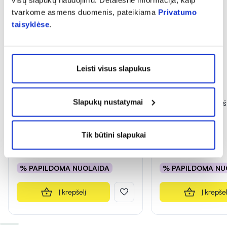
visų slapukų naudojimu. Detalesnė informacija, kaip
tvarkome asmens duomenis, pateikiama
Privatumo
taisyklėse
.
Leisti visus slapukus
Slapukų nustatymai
INGENCARE švirkštas LUER
INGENCARE švirkš
LOCK, 10 ml, 1 vnt.
LOCK, 5 ml, 1 vnt.
(1)
Įvertinimas 3.0 iš 5
Tik būtini slapukai
0,22 €
0,19 €
% PAPILDOMA NUOLAIDA
% PAPILDOMA NU
Į krepšelį
Į krepšel