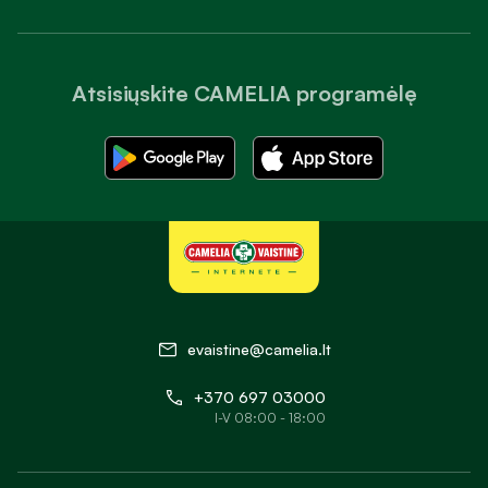
Atsisiųskite CAMELIA programėlę
evaistine@camelia.lt
+370 697 03000
I-V 08:00 - 18:00