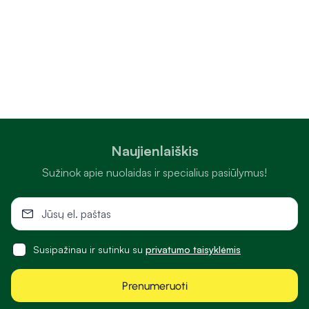
Naujienlaiškis
Sužinok apie nuolaidas ir specialius pasiūlymus!
Susipažinau ir sutinku su
privatumo taisyklėmis
Prenumeruoti