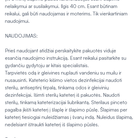
nelaikymui ar susilaikymui. Ilgis 40 cm. Esant būtinam
reikalui, gali būti naudojamas ir moterims. Tik vienkartiniam
naudojimui.
NAUDOJIMAS:
Prieš naudojant atidžiai perskaitykite pakuotės viduje
esančią naudojimo instrukciją. Esant reikalui pasitarkite su
gydančiu gydytoju ar kitais specialistais.
Tarpvietės odą ir gleivines nuplauti vandeniu su muilu ir
nusausinti. Kateterio kišimo vietos dezinfekcijai naudoti
sterilų, antiseptinį tirpalą, tinkamą odos ir gleivinių
dezinfekcijai. Išimti sterilų kateterį iš pakuotės. Naudoti
sterilų, tinkamą kateterizacijai liubrikantą. Sterilaus pinceto
pagalba įkišti kateterį į šlaplę ir šlapimo pūslę. Šlapimas per
kateterį tiesiogiai nuleidžiamas į švarų indą. Nuleidus šlapimą,
nedelsiant ištraukti kateterį iš šlapimo pūslės.