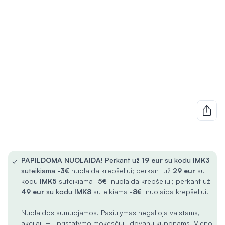
✓
PAPILDOMA NUOLAIDA!
Perkant už
19 eur
su kodu
IMK3
suteikiama -
3€
nuolaida krepšeliui; perkant už
29 eur
su
kodu
IMK5
suteikiama -
5€
nuolaida krepšeliui; perkant už
49 eur
su kodu
IMK8
suteikiama -
8€
nuolaida krepšeliui.
Nuolaidos sumuojamos. Pasiūlymas negalioja vaistams,
akcijai 1+1, pristatymo mokesčiui, dovanų kuponams. Vieno