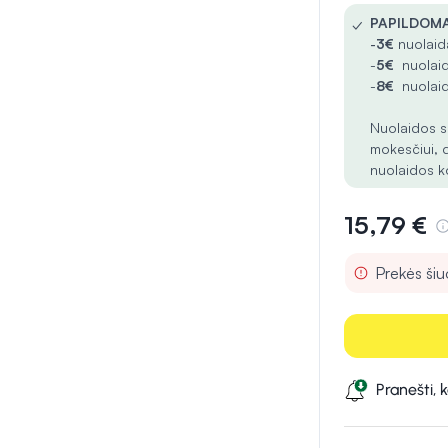
✓
PAPILDOMA
-
3€
nuolaida
-
5€
nuolaid
-
8€
nuolaid
Nuolaidos s
mokesčiui, 
nuolaidos k
15,79 €
Prekės ši
Pranešti, 