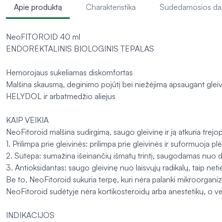
Apie produktą
Charakteristika
Sudedamosios da
NeoFITOROID 40 ml
ENDOREKTALINIS BIOLOGINIS TEPALAS
Hemorojaus sukeliamas diskomfortas
Malšina skausmą, deginimo pojūtį bei niežėjimą apsaugant glei
HELYDOL ir arbatmedžio aliejus
KAIP VEIKIA
NeoFitoroid malšina sudirgimą, saugo gleivinę ir ją atkuria trejo
1. Prilimpa prie gleivinės: prilimpa prie gleivinės ir suformuoja plė
2. Sutepa: sumažina išeinančių išmatų trintį, saugodamas nuo d
3. Antioksidantas: saugo gleivinę nuo laisvųjų radikalų, taip n
Be to, NeoFitoroid sukuria terpę, kuri nėra palanki mikroorga
NeoFitoroid sudėtyje nėra kortikosteroidų arba anestetikų, o vei
INDIKACIJOS