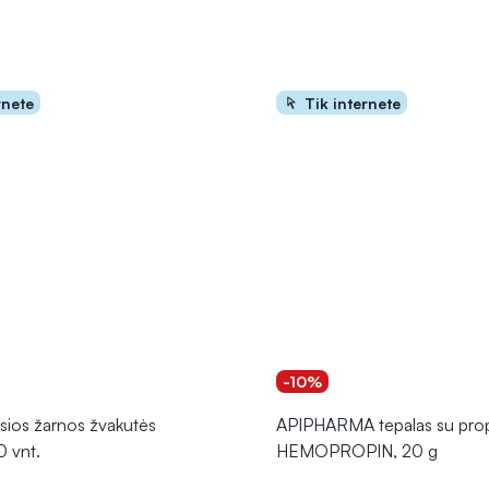
rnete
Tik internete
-10%
sios žarnos žvakutės
APIPHARMA tepalas su prop
 vnt.
HEMOPROPIN, 20 g