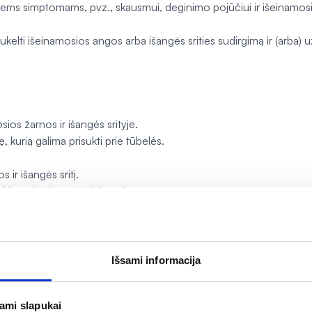
jusiems simptomams, pvz., skausmui, deginimo pojūčiui ir išeinamosi
li sukelti išeinamosios angos arba išangės srities sudirgimą ir (arba)
ios žarnos ir išangės srityje.
kurią galima prisukti prie tūbelės.
 ir išangės sritį.
ite prieš ir po tuštinimosi.
bei muilu ir uždarykite tepalo tūbelę. Tepti galima keletą kartų per 
traktas iš šlamučių žiedų (Helydol)* ir peliažiedės šaknies*; alavijų
Išsami informacija
io sviestas*, arbatmedžių, kiparisų ir pipirmėčių eteriniai aliejai.
o, cukrozės distearato, cukrozės stearato, cetilstearil alkoholio, au
jami slapukai
ano dervos, citrinos rūgšties, tokoferolių, natrio silikato, benzil