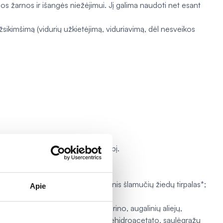
os žarnos ir išangės niežėjimui. Jį galima naudoti net esant
 užsikimšimą (vidurių užkietėjimą, viduriavimą, dėl nesveikos
dieną, net dažnai ir ilgą laikotarpį.
* lapų dehidratuotas gelis; vandeninis šlamučių žiedų tirpalas*;
Apie
galinio glicerino, trihidroksistearino, augalinių aliejų,
o alkoholio, kalio sorbato, natrio dehidroacetato, saulėgrąžų