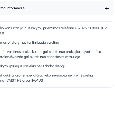
ymo informacija
nko konsultacija ir užsakymų priėmimas telefonu +370 697 03000 (I-V
00)
as pristatymas į artimiausią vaistinę
inės vaistinės prekių kainos gali skirtis nuo prekių kainų vaistinėse.
prekės išvaizda gali skirtis nuo esančios nuotraukoje
kymų pirkėjus pasiekia per 1 darbo dieną!
t aukštai oro temperatūrai, rekomenduojame rinktis prekių
ymą į VAISTINĘ arba NAMUS