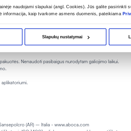
inėje naudojami slapukai (angl. Cookies). Jūs galite pasirinkti su
ė informacija, kaip tvarkome asmens duomenis, pateikiama
Pri
bet kuriai sudėtinei daliai.
Slapukų nustatymai
L
r saugoti nuo šviesos. Saugoti vaikams nepasiekiamoje vietoje. G
kuotės. Nenaudoti pasibaigus nurodytam galiojimo laikui.
mo.
plikatoriumi.
Sansepolcro (AR) – Italia - www.aboca.com