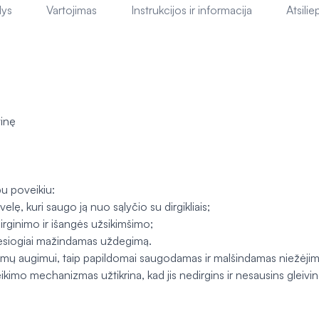
lys
Vartojimas
Instrukcijos ir informacija
Atsilie
vinę
pu poveikiu:
velę, kuri saugo ją nuo sąlyčio su dirgikliais;
irginimo ir išangės užsikimšimo;
etiesiogiai mažindamas uždegimą.
nizmų augimui, taip papildomai saugodamas ir malšindamas niežėji
kimo mechanizmas užtikrina, kad jis nedirgins ir nesausins gleivin