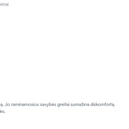
pimai
mą. Jo raminamosios savybės greitai sumažina diskomfortą.
ės.