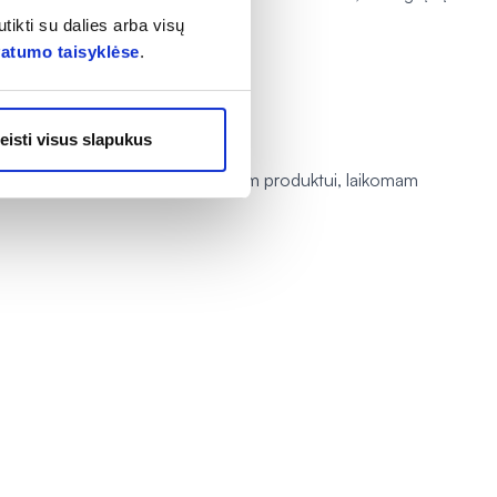
tikti su dalies arba visų
vatumo taisyklėse
.
eisti visus slapukus
aliojimo data taikoma nepanaudotam produktui, laikomam