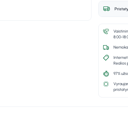
Pristat
Vaistini
8:00-18:
Nemokam
Internet
Realios 
97% užsa
Vyraujan
pristat