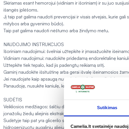
Skiriamas esant hemorojui (vidiniam ir išoriniam) ir su juo susi
išangės įplėšoms.
Jį taip pat galima naudoti prevencijai ir visais atvejais, kurie ga
mitybos arba gyvenimo būdo).
Taip pat galima naudoti nėštumo arba žindymo metu.
NAUDOJIMO INSTRUKCIJOS
Išoriniam naudojimui: švelniai užtepkite ir įmasažuokite išeinamos
Vidiniam naudojimui: naudokite pridedamą endorektalinę kaniulę, 
Užtepkite tiek tepalo, kad jis padengtų reikiamą sritį.
Gaminį naudokite išsituštinę arba gerai išvalę išeinamosios žarnos
Jei naudojate kaip apsaugą nuo trinties sukeliamo dirginimo, tepk
Panaudoję, nusukite kaniulę, kruopščiai nuplaukite šiltu vandeniu 
SUDĖTIS
Veikliosios medžiagos: šalčiu džiovintas lipofilinės frakcijos eks
Sutikimas
jonažolių žiedų aliejinis ekstraktas*; simondsijų aliejus*; taukmedž
Sudėtyje taip pat yra glicerilo stearato, oktano/dekano triglicerid
Camelia.lt svetainėje naudo
hidrogenizuotų augalinių aliejų, rimbinės karpažolės vaško, ksant