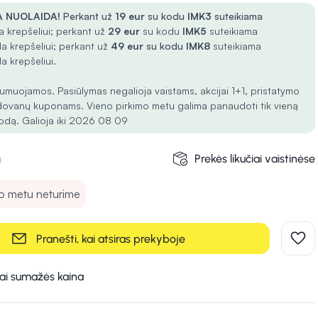
 NUOLAIDA!
Perkant už
19 eur
su kodu
IMK3
suteikiama
 krepšeliui; perkant už
29 eur
su kodu
IMK5
suteikiama
a krepšeliui; perkant už
49 eur
su kodu
IMK8
suteikiama
a krepšeliui.
umuojamos. Pasiūlymas negalioja vaistams, akcijai 1+1, pristatymo
dovanų kuponams. Vieno pirkimo metu galima panaudoti tik vieną
odą. Galioja iki 2026 08 09
Prekės likučiai vaistinėse
uo metu neturime
Pranešti, kai atsiras prekyboje
kai sumažės kaina