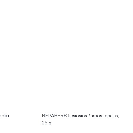
oliu
REPAHERB tiesiosios žarnos tepalas,
25 g