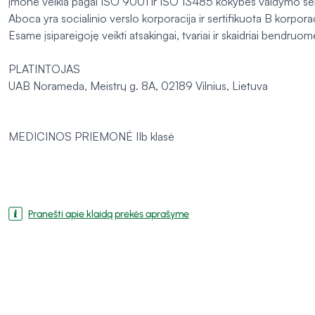
Įmonė veikia pagal ISO 9001 ir ISO 13485 kokybės valdymo serti
Aboca yra socialinio verslo korporacija ir sertifikuota B korporac
Esame įsipareigoję veikti atsakingai, tvariai ir skaidriai bendr
PLATINTOJAS
UAB Norameda, Meistrų g. 8A, 02189 Vilnius, Lietuva
MEDICINOS PRIEMONĖ IIb klasė
Pranešti apie klaidą prekės aprašyme