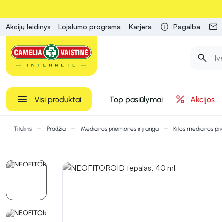
Akcijų leidinys
Lojalumo programa
Karjera
Pagalba
Visi produktai
Top pasiūlymai
Akcijos
Titulinis
Pradžia
Medicinos priemonės ir įranga
Kitos medicinos p