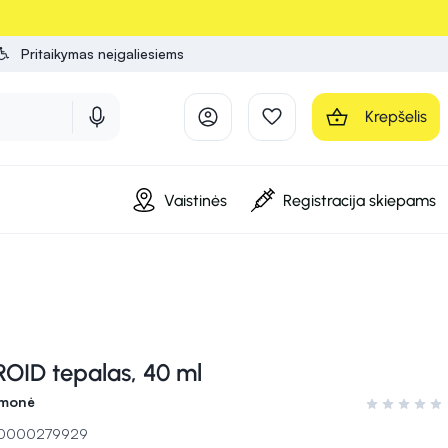
Pritaikymas neįgaliesiems
Krepšelis
Vaistinės
Registracija skiepams
OID tepalas, 40 ml
emonė
Įvertinimas 0
 10000279929