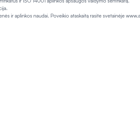
fikatus ir ISO 14001 aplinkos apsaugos valdymo sertifikatą.
ija.
uomenės ir aplinkos naudai. Poveikio ataskaitą rasite svetainėje ww