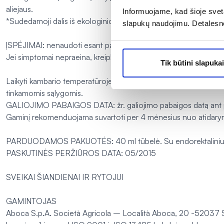
aliejaus.
Informuojame, kad šioje sveta
*Sudedamoji dalis iš ekologinio ūkio
slapukų naudojimu. Detalesn
ĮSPĖJIMAI: nenaudoti esant padidėjusiam jautrumui arba alergijai 
Jei simptomai nepraeina, kreipkitės medicininės pagalbos.
Tik būtini slapukai
Laikyti kambario temperatūroje, atokiau nuo karščio šaltinių i
tinkamomis sąlygomis.
GALIOJIMO PABAIGOS DATA: žr. galiojimo pabaigos datą ant pa
Gaminį rekomenduojama suvartoti per 4 mėnesius nuo atidary
PARDUODAMOS PAKUOTĖS: 40 ml tūbelė. Su endorektaliniu a
PASKUTINĖS PERŽIŪROS DATA: 05/2015
SVEIKAI ŠIANDIENAI IR RYTOJUI
GAMINTOJAS
Aboca S.p.A. Società Agricola – Località Aboca, 20 -52037 