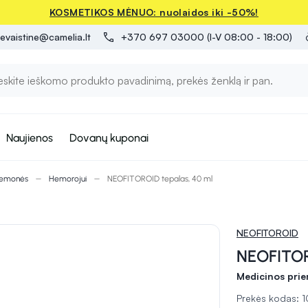
KOSMETIKOS MĖNUO: nuolaidos iki -50%!
evaistine@camelia.lt
+370 697 03000 (I-V 08:00 - 18:00)
Naujienos
Dovanų kuponai
riemonės
Hemorojui
NEOFITOROID tepalas, 40 ml
NEOFITOROID
NEOFITOR
Medicinos pri
Prekės kodas: