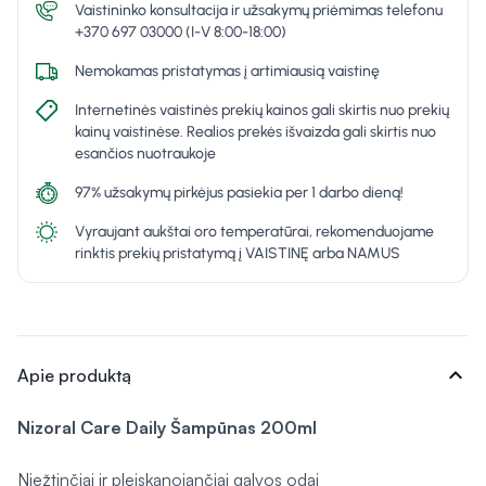
Vaistininko konsultacija ir užsakymų priėmimas telefonu
+370 697 03000 (I-V 8:00-18:00)
Nemokamas pristatymas į artimiausią vaistinę
Internetinės vaistinės prekių kainos gali skirtis nuo prekių
kainų vaistinėse. Realios prekės išvaizda gali skirtis nuo
esančios nuotraukoje
97% užsakymų pirkėjus pasiekia per 1 darbo dieną!
Vyraujant aukštai oro temperatūrai, rekomenduojame
rinktis prekių pristatymą į VAISTINĘ arba NAMUS
expand_more
Apie produktą
Nizoral Care Daily Šampūnas 200ml
Niežtinčiai ir pleiskanojančiai galvos odai