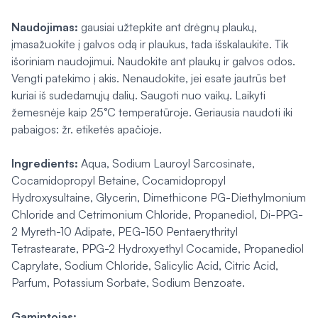
Naudojimas:
gausiai užtepkite ant drėgnų plaukų,
įmasažuokite į galvos odą ir plaukus, tada išskalaukite. Tik
išoriniam naudojimui. Naudokite ant plaukų ir galvos odos.
Vengti patekimo į akis. Nenaudokite, jei esate jautrūs bet
kuriai iš sudedamųjų dalių. Saugoti nuo vaikų. Laikyti
žemesnėje kaip 25°C temperatūroje. Geriausia naudoti iki
pabaigos: žr. etiketės apačioje.
Ingredients:
Aqua, Sodium Lauroyl Sarcosinate,
Cocamidopropyl Betaine, Cocamidopropyl
Hydroxysultaine, Glycerin, Dimethicone PG-Diethylmonium
Chloride and Cetrimonium Chloride, Propanediol, Di-PPG-
2 Myreth-10 Adipate, PEG-150 Pentaerythrityl
Tetrastearate, PPG-2 Hydroxyethyl Cocamide, Propanediol
Caprylate, Sodium Chloride, Salicylic Acid, Citric Acid,
Parfum, Potassium Sorbate, Sodium Benzoate.
Gamintojas: