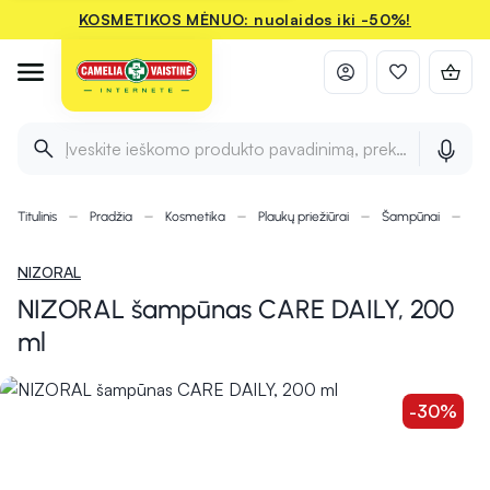
KOSMETIKOS MĖNUO: nuolaidos iki -50%!
Įveskite ieškomo produkto pavadinimą, prekės ženklą ir 
Titulinis
Pradžia
Kosmetika
Plaukų priežiūrai
Šampūnai
NI
NIZORAL
NIZORAL šampūnas CARE DAILY, 200
ml
-30%