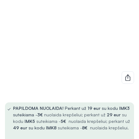
✓
PAPILDOMA NUOLAIDA!
Perkant už
19 eur
su kodu
IMK3
suteikiama -
3€
nuolaida krepšeliui; perkant už
29 eur
su
kodu
IMK5
suteikiama -
5€
nuolaida krepšeliui; perkant už
49 eur
su kodu
IMK8
suteikiama -
8€
nuolaida krepšeliui.