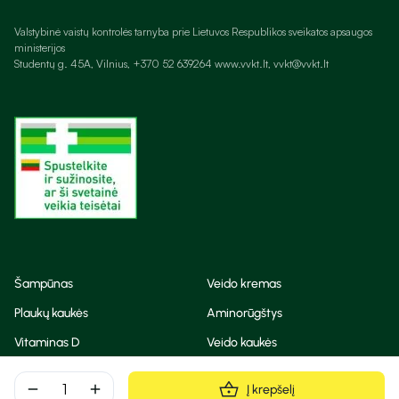
Valstybinė vaistų kontrolės tarnyba prie Lietuvos Respublikos sveikatos apsaugos
ministerijos
Studentų g. 45A, Vilnius, +370 52 639264 www.vvkt.lt, vvkt@vvkt.lt
Šampūnas
Veido kremas
Plaukų kaukės
Aminorūgštys
Vitaminas D
Veido kaukės
Korėjietiška kosmetika
Eteriniai aliejai
remove
add
Į krepšelį