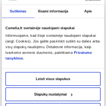
expand_more
Vartojimas
Sutikimas
Išsami informacija
Apie
expand_more
Atsiliepimai (4)
Camelia.lt svetainėje naudojami slapukai
Informuojame, kad šioje svetainėje naudojami slapukai
(angl. Cookies). Jūs galite pasirinkti sutikti su dalies arba
visų slapukų naudojimu. Detalesnė informacija, kaip
tvarkome asmens duomenis, pateikiama
Privatumo
taisyklėse
.
Panašios prekės
Leisti visus slapukus
Slapukų nustatymai