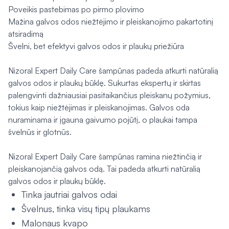
Poveikis pastebimas po pirmo plovimo
Mažina galvos odos niežtėjimo ir pleiskanojimo pakartotinį
atsiradimą
Švelni, bet efektyvi galvos odos ir plaukų priežiūra
Nizoral Expert Daily Care šampūnas padeda atkurti natūralią
galvos odos ir plaukų būklę. Sukurtas ekspertų ir skirtas
palengvinti dažniausiai pasitaikančius pleiskanų požymius,
tokius kaip niežtėjimas ir pleiskanojimas. Galvos oda
nuraminama ir įgauna gaivumo pojūtį, o plaukai tampa
švelnūs ir glotnūs.
Nizoral Expert Daily Care šampūnas ramina niežtinčią ir
pleiskanojančią galvos odą. Tai padeda atkurti natūralią
galvos odos ir plaukų būklę.
Tinka jautriai galvos odai
Švelnus, tinka visų tipų plaukams
Malonaus kvapo