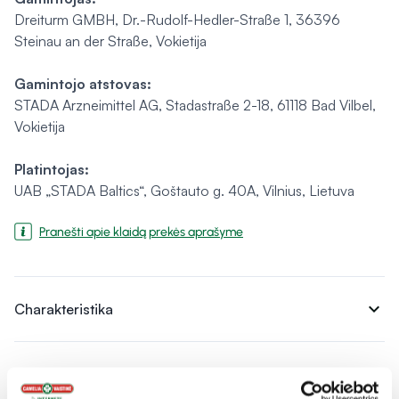
Dreiturm GMBH, Dr.-Rudolf-Hedler-Straße 1, 36396
Steinau an der Straße, Vokietija
Gamintojo atstovas:
STADA Arzneimittel AG, Stadastraße 2-18, 61118 Bad Vilbel,
Vokietija
Platintojas:
UAB „STADA Baltics“, Goštauto g. 40A, Vilnius, Lietuva
Pranešti apie klaidą prekės aprašyme
expand_more
Charakteristika
expand_more
Sudedamosios dalys