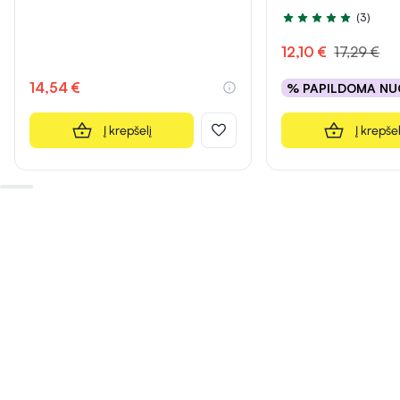
(3)
Įvertinimas 5.0 iš 5
12,10 €
17,29 €
14,54 €
% PAPILDOMA NU
Į krepšelį
Į krepšel