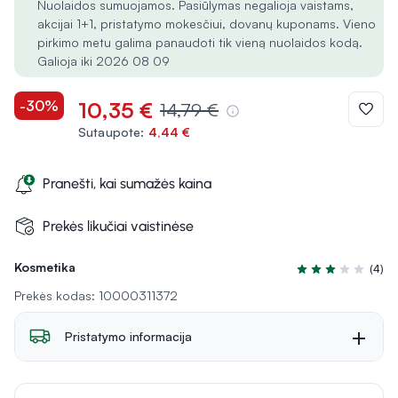
Nuolaidos sumuojamos. Pasiūlymas negalioja vaistams,
akcijai 1+1, pristatymo mokesčiui, dovanų kuponams. Vieno
pirkimo metu galima panaudoti tik vieną nuolaidos kodą.
Galioja iki 2026 08 09
-30%
10,35 €
14,79 €
Sutaupote:
4,44 €
Pranešti, kai sumažės kaina
Prekės likučiai vaistinėse
Kosmetika
(4)
Įvertinimas 3.3 iš
Prekės kodas: 10000311372
Pristatymo informacija