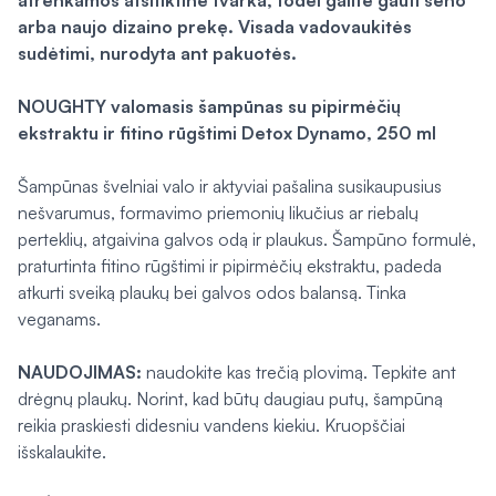
atrenkamos atsitiktine tvarka, todėl galite gauti seno
arba naujo dizaino prekę. Visada vadovaukitės
sudėtimi, nurodyta ant pakuotės.
NOUGHTY valomasis šampūnas su pipirmėčių
ekstraktu ir fitino rūgštimi Detox Dynamo, 250 ml
Šampūnas švelniai valo ir aktyviai pašalina susikaupusius
nešvarumus, formavimo priemonių likučius ar riebalų
perteklių, atgaivina galvos odą ir plaukus. Šampūno formulė,
praturtinta fitino rūgštimi ir pipirmėčių ekstraktu, padeda
atkurti sveiką plaukų bei galvos odos balansą. Tinka
veganams.
NAUDOJIMAS:
naudokite kas trečią plovimą. Tepkite ant
drėgnų plaukų. Norint, kad būtų daugiau putų, šampūną
reikia praskiesti didesniu vandens kiekiu. Kruopščiai
išskalaukite.