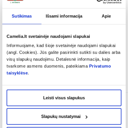
Sutikimas
Išsami informacija
Apie
expand_more
Vartojimas
Camelia.lt svetainėje naudojami slapukai
expand_more
Atsiliepimai
Informuojame, kad šioje svetainėje naudojami slapukai
(angl. Cookies). Jūs galite pasirinkti sutikti su dalies arba
visų slapukų naudojimu. Detalesnė informacija, kaip
tvarkome asmens duomenis, pateikiama
Privatumo
taisyklėse
.
Panašios prekės
Leisti visus slapukus
Slapukų nustatymai