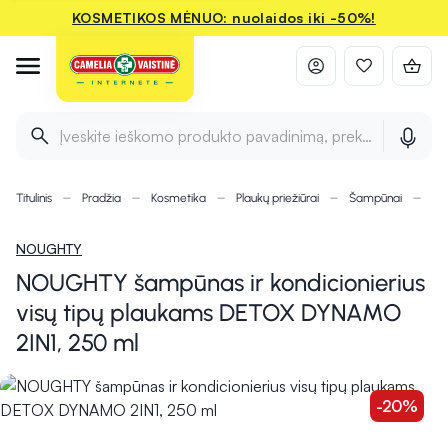
KOSMETIKOS MĖNUO: nuolaidos iki -50%!
Įveskite ieškomo produkto pavadinimą, prekės ženklą ir 
Titulinis
Pradžia
Kosmetika
Plaukų priežiūrai
Šampūnai
NO
NOUGHTY
NOUGHTY šampūnas ir kondicionierius
visų tipų plaukams DETOX DYNAMO
2IN1, 250 ml
-20%