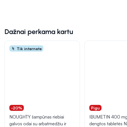
Dažnai perkama kartu
Tik internete
-20%
Pigu
NOUGHTY šampūnas riebiai
IBUMETIN 400 mg 
galvos odai su arbatmedžiu ir
dengtos tabletės 