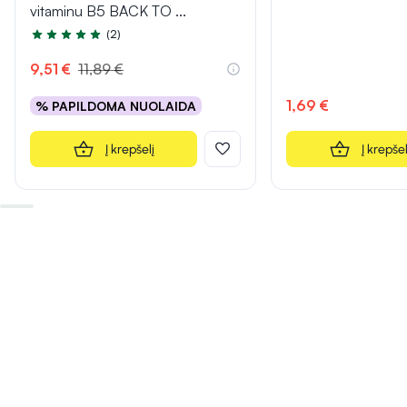
vitaminu B5 BACK TO
...
(2)
Įvertinimas 5.0 iš 5
9,51 €
11,89 €
1,69 €
% PAPILDOMA NUOLAIDA
Į krepšelį
Į krepšel