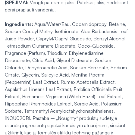
ĮSPĖJIMAI:
Vengti patekimo į akis. Patekus į akis, nedelsiant
gerai praplauti vandeniu.
Ingredients:
Aqua/Water/Eau, Cocamidopropyl Betaine,
Sodium Cocoyl Methyl Isethionate, Aloe Barbadensis Leaf
Juice Powder, Caprylyl/Capryl Glucoside, Benzyl Alcohol,
Tetrasodium Glutamate Diacetate, Coco-Glucoside,
Fragrance (Parfum), Trisodium Ethylenediamine
Disuccinate, Citric Acid, Glycol Distearate, Sodium
Chloride, Dehydroacetic Acid, Sodium Benzoate, Sodium
Citrate, Glycerin, Salicylic Acid, Mentha Piperita
(Peppermint) Leaf Extract, Rumex Acetosella Extract,
Aspalathus Linearis Leaf Extract, Emblica Officinalis Fruit
Extract, Hamamelis Virginiana (Witch Hazel) Leaf Extract,
Hippophae Rhamnoides Extract, Sorbic Acid, Potassium
Sorbate, Tetramethyl Acetyloctahydronaphthalenes.
[NOU020B]. Pastaba – „Noughty“ produktų sudėtyje
esančių ingredientų sąrašai kartais yra atnaujinami, siekiant
užtikrinti, kad jų formulės atitiktų techninę pažangą ir