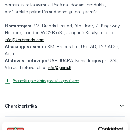
norminius reikalavimus. Prieš naudodami produktą,
peržiūrėkite pakuotės sudedamųjų dalių sąrašą.
Gamintojas:
KMI Brands Limited, 6th Floor, 71 Kingsway,
Holborn, London WC2B 6ST, Jungtinė Karalystė, el.p.
info@kmibrands.com
Atsakingas asmuo:
KMI Brands Ltd, Unit 3D, T23 AT2P,
Airija
Atstovas Lietuvoje:
UAB JUARA, Konstitucijos pr. 12/4,
Vilnius, Lietuva, el. p.
info@juara.lt
Pranešti apie klaidą prekės aprašyme
expand_more
Charakteristika
expand_more
Sudedamosios dalys