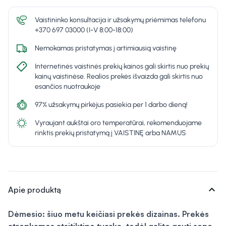
Vaistininko konsultacija ir užsakymų priėmimas telefonu
+370 697 03000 (I-V 8:00-18:00)
Nemokamas pristatymas į artimiausią vaistinę
Internetinės vaistinės prekių kainos gali skirtis nuo prekių
kainų vaistinėse. Realios prekės išvaizda gali skirtis nuo
esančios nuotraukoje
97% užsakymų pirkėjus pasiekia per 1 darbo dieną!
Vyraujant aukštai oro temperatūrai, rekomenduojame
rinktis prekių pristatymą į VAISTINĘ arba NAMUS
expand_more
Apie produktą
Dėmesio: šiuo metu keičiasi prekės dizainas. Prekės