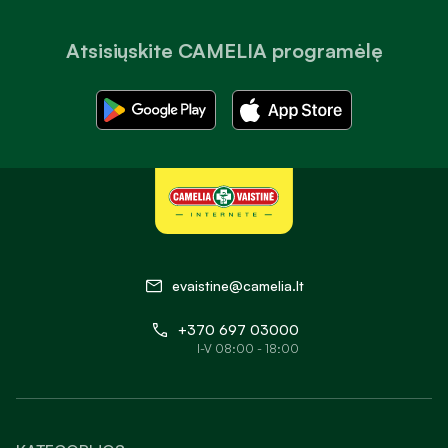
Atsisiųskite CAMELIA programėlę
evaistine@camelia.lt
+370 697 03000
I-V 08:00 - 18:00