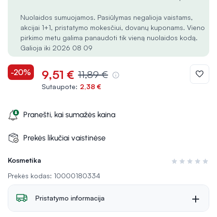
Nuolaidos sumuojamos. Pasiūlymas negalioja vaistams,
akcijai 1+1, pristatymo mokesčiui, dovanų kuponams. Vieno
pirkimo metu galima panaudoti tik vieną nuolaidos kodą.
Galioja iki 2026 08 09
-20%
9,51 €
11,89 €
Sutaupote:
2,38 €
Pranešti, kai sumažės kaina
Prekės likučiai vaistinėse
Kosmetika
Įvertinimas 0 i
Prekės kodas: 10000180334
Pristatymo informacija