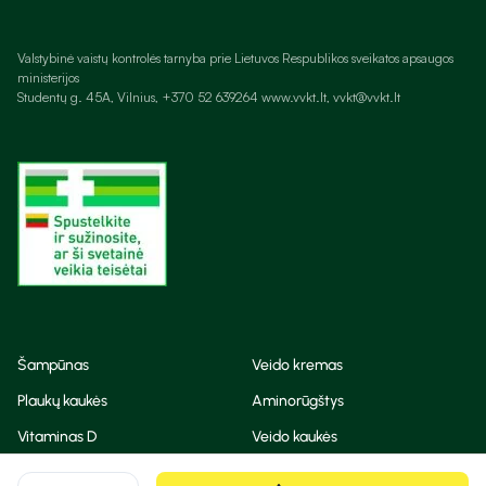
Valstybinė vaistų kontrolės tarnyba prie Lietuvos Respublikos sveikatos apsaugos
ministerijos
Studentų g. 45A, Vilnius, +370 52 639264 www.vvkt.lt, vvkt@vvkt.lt
Šampūnas
Veido kremas
Plaukų kaukės
Aminorūgštys
Vitaminas D
Veido kaukės
Korėjietiška kosmetika
Eteriniai aliejai