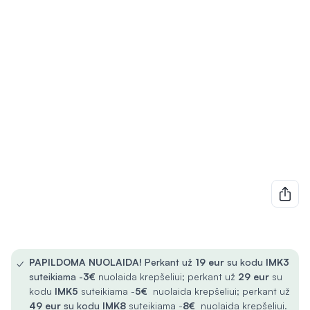
✓
PAPILDOMA NUOLAIDA!
Perkant už
19 eur
su kodu
IMK3
suteikiama -
3€
nuolaida krepšeliui; perkant už
29 eur
su
kodu
IMK5
suteikiama -
5€
nuolaida krepšeliui; perkant už
49 eur
su kodu
IMK8
suteikiama -
8€
nuolaida krepšeliui.