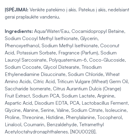
ĮSPĖJIMAI:
Venkite patekimo į akis. Patekus į akis, nedelsiant
gerai praplaukite vandeniu.
Ingredients:
Aqua/Water/Eau, Cocamidopropyl Betaine,
Sodium Cocoyl Methyl Isethionate, Glycerin,
Phenoxyethanol, Sodium Methyl Isethionate, Coconut
Acid, Potassium Sorbate, Fragrance (Parfum), Sodium
Lauroyl Sarcosinate, Polyquaternium-6, Coco-Glucoside,
Sodium Cocoate, Glycol Distearate, Trisodium
Ethylenediamine Disuccinate, Sodium Chloride, Wheat
Amino Acids, Citric Acid, Triticum Vulgare (Wheat) Germ Oil,
Saccharide Isomerate, Citrus Aurantium Dulcis (Orange)
Fruit Extract, Sodium PCA, Sodium Lactate, Arginine,
Aspartic Acid, Disodium EDTA, PCA, Lactobacillus Ferment,
Glycine, Alanine, Serine, Valine, Sodium Citrate, Isoleucine,
Proline, Threonine, Histidine, Phenylalanine, Tocopherol,
Linalool, Coumarin, Benzaldehyde, Tetramethyl
Acetyloctahydronaphthalenes. [NOU002B].