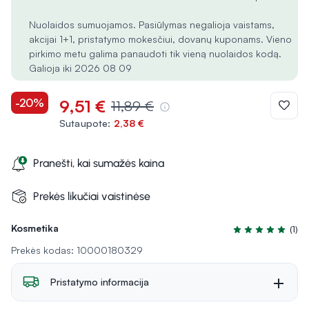
Nuolaidos sumuojamos. Pasiūlymas negalioja vaistams,
akcijai 1+1, pristatymo mokesčiui, dovanų kuponams. Vieno
pirkimo metu galima panaudoti tik vieną nuolaidos kodą.
Galioja iki 2026 08 09
-20%
9,51 €
11,89 €
Sutaupote:
2,38 €
Pranešti, kai sumažės kaina
Prekės likučiai vaistinėse
Kosmetika
(1)
Įvertinimas 5.0 i
Prekės kodas: 10000180329
Pristatymo informacija