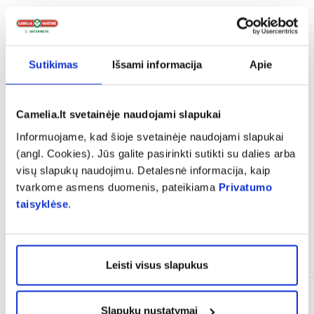
expand_more
Sudedamosios dalys
Sutikimas
Išsami informacija
Apie
expand_more
Vartojimas
Camelia.lt svetainėje naudojami slapukai
Informuojame, kad šioje svetainėje naudojami slapukai
expand_more
Atsiliepimai (1)
(angl. Cookies). Jūs galite pasirinkti sutikti su dalies arba
visų slapukų naudojimu. Detalesnė informacija, kaip
tvarkome asmens duomenis, pateikiama
Privatumo
taisyklėse
.
Panašios prekės
Leisti visus slapukus
Slapukų nustatymai