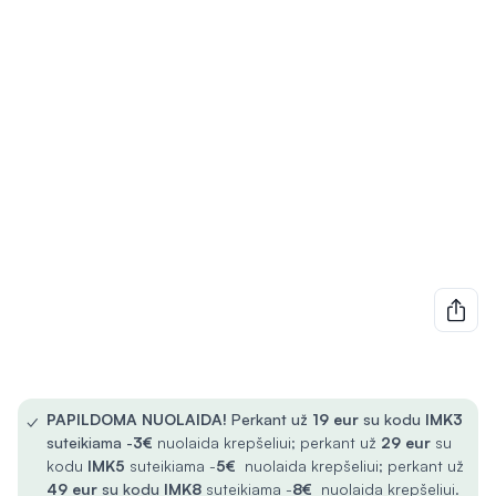
✓
PAPILDOMA NUOLAIDA!
Perkant už
19 eur
su kodu
IMK3
suteikiama -
3€
nuolaida krepšeliui; perkant už
29 eur
su
kodu
IMK5
suteikiama -
5€
nuolaida krepšeliui; perkant už
49 eur
su kodu
IMK8
suteikiama -
8€
nuolaida krepšeliui.