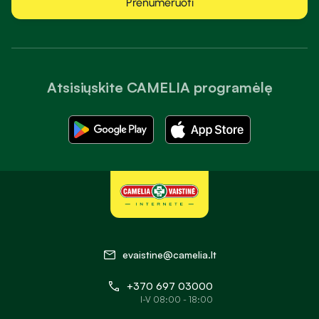
Prenumeruoti
Atsisiųskite CAMELIA programėlę
evaistine@camelia.lt
+370 697 03000
I-V 08:00 - 18:00