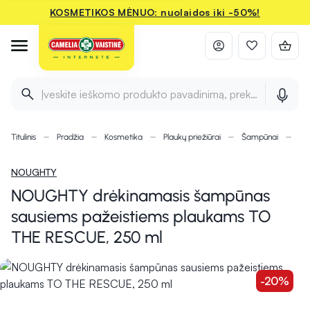
KOSMETIKOS MĖNUO: nuolaidos iki -50%!
Įveskite ieškomo produkto pavadinimą, prekės ženklą ir 
Titulinis
Pradžia
Kosmetika
Plaukų priežiūrai
Šampūnai
NO
NOUGHTY
NOUGHTY drėkinamasis šampūnas
sausiems pažeistiems plaukams TO
THE RESCUE, 250 ml
-20%