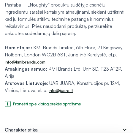
Pastaba – „Noughty“ produktų sudėtyje esančių
ingredientų sąrašai kartais yra atnaujinami, siekiant užtikrinti,
kad jų formulės atitiktų techninę pažangą ir norminius
reikalavimus. Prieš naudodami produktą, peržiūrėkite
pakuotės sudedamųjų dalių sąrašą.
Gamintojas:
KMI Brands Limited, 6th Floor, 71 Kingsway,
Holborn, London WC2B 6ST, Jungtinė Karalystė, el.p.
info@kmibrands.com
Atsakingas asmuo:
KMI Brands Ltd, Unit 3D, T23 AT2P,
Airija
Atstovas Lietuvoje
: UAB JUARA, Konstitucijos pr. 12/4,
Vilnius, Lietuva, el. p.
info@juara.lt
Pranešti apie klaidą prekės aprašyme
expand_more
Charakteristika