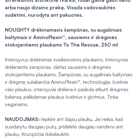
atrenkamos atsitiktine tvarka, todėl galite gauti seno
arba naujo dizaino prekę. Visada vadovaukitės
sudėtimi, nurodyta ant pakuotės.
NOUGHTY drėkinamasis šampūnas, su augaliniais
baltymais ir AminoPlexin™, sausiems ir drėgmės
stokojantiems plaukams To The Rescue, 250 ml
Intensyvus drėkinimas sveikesniems plaukams. Intensyviai
drėkinantis šampūnas, skirtas sausiems ir drėgmės
stokojantiems plaukams. Šampūnas, su augaliniais baltymais
ir drėgmę sulaikančia AminoPlexin™, technologija, švelniai
valo plaukus, intensyviai drėkina ir padeda atkurti drėgmės
balansą, palikdamas plaukus švelnius ir glotnius. Tinka
veganams.
NAUDOJIMAS:
tepkite ant šlapių plaukų. Jei reikia, kad
susidarytų daugiau putų, pridėkite daugiau vandens ant
plaukų. Kruopščiai išskalaukite.