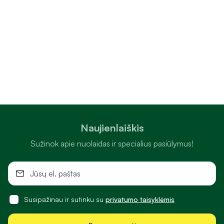
Naujienlaiškis
Sužinok apie nuolaidas ir specialius pasiūlymus!
Susipažinau ir sutinku su
privatumo taisyklėmis