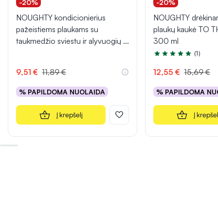
-20%
-20%
NOUGHTY kondicionierius
NOUGHTY drėkinam
pažeistiems plaukams su
plaukų kaukė TO 
taukmedžio sviestu ir alyvuogių
...
300 ml
(1)
Įvertinimas 5.0 iš 5
9,51 €
11,89 €
12,55 €
15,69 €
% PAPILDOMA NUOLAIDA
% PAPILDOMA NU
Į krepšelį
Į krepšel