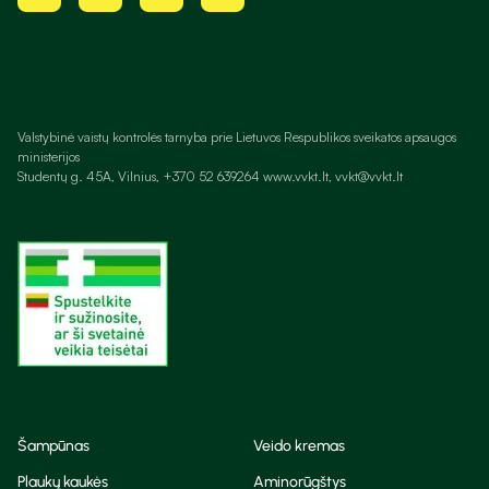
Valstybinė vaistų kontrolės tarnyba prie Lietuvos Respublikos sveikatos apsaugos
ministerijos
Studentų g. 45A, Vilnius, +370 52 639264 www.vvkt.lt, vvkt@vvkt.lt
Šampūnas
Veido kremas
Plaukų kaukės
Aminorūgštys