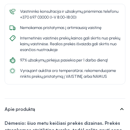
Vaistininko konsultacija ir užsakymų priėmimas telefonu
+370 697 03000 (I-V 8:00-18:00)
Nemokamas pristatymas į artimiausią vaistinę
Internetinės vaistinės prekių kainos gali skirtis nuo prekių
kainų vaistinėse. Realios prekės išvaizda gali skirtis nuo
esančios nuotraukoje
97% užsakymų pirkėjus pasiekia per 1 darbo dieną!
Vyraujant aukštai oro temperatūrai, rekomenduojame
rinktis prekių pristatymą į VAISTINĘ arba NAMUS
expand_more
Apie produktą
Dėmesio: šiuo metu keičiasi prekės dizainas. Prekės