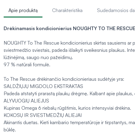
Apie produktą
Charakteristika
Sudedamosios da
Drėkinamasis kondicionierius NOUGHTY TO THE RESCUE 
NOUGHTY
To The Rescue
kondicionierius skirtas sausiems ar p
sviestmedžio sviestais, padeda išlaikyti sveikesnius plaukus. In
lūžinėjimą, saugo nuo pažeidimų.
97 % natūrali formulė.
To The Rescue
drėkinančio kondicionieriaus sudėtyje yra:
SALDŽIŲJŲ MIGDOLO EKSTRAKTAS
Padeda atstatyti prarastą plaukų drėgmę. Kalbant apie plaukus, 
ALYVUOGIŲ ALIEJUS
Kupinas Omega 6 riebalų rūgštimis, kurios intensyviai drėkina.
KOKOSŲ IR SVIESTMEDŽIŲ ALIEJAI
Akinantis duetas. Kieti kambario temperatūroje ir tirpstantys, 
būklę.