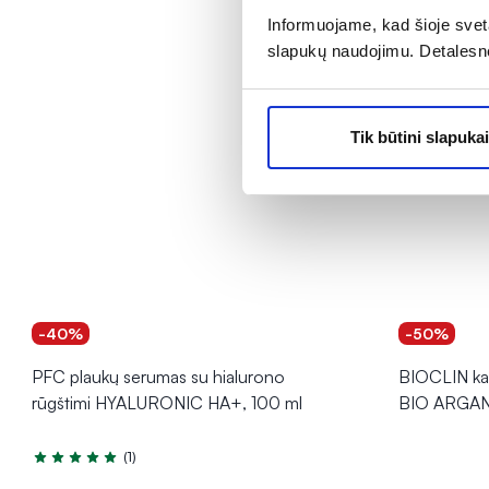
Informuojame, kad šioje sveta
slapukų naudojimu. Detalesn
Tik būtini slapukai
-40%
-50%
PFC plaukų serumas su hialurono
BIOCLIN kas
rūgštimi HYALURONIC HA+, 100 ml
BIO ARGAN,
(1)
Įvertinimas 5.0 iš 5