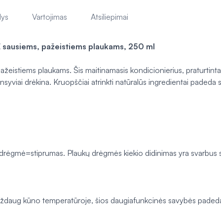
lys
Vartojimas
Atsiliepimai
sausiems, pažeistiems plaukams, 250 ml
ažeistiems plaukams. Šis maitinamasis kondicionierius, praturtinta
tensyviai drėkina. Kruopščiai atrinkti natūralūs ingredientai pade
drėgmė=stiprumas. Plaukų drėgmės kiekio didinimas yra svarbus sie
maždaug kūno temperatūroje, šios daugiafunkcinės savybės padeda 