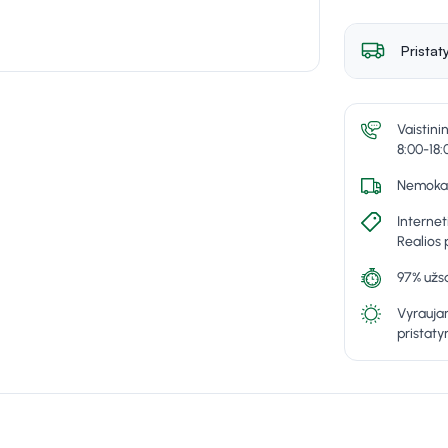
Pristat
Vaistini
8:00-18:
Nemokam
Internet
Realios 
97% užsa
Vyraujan
pristat