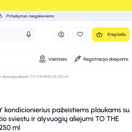
Pritaikymas neįgaliesiems
Krepšelis
Vaistinės
Registracija skiepams
r alyvuogių aliejumi TO THE RESCUE, 250 ml
kondicionierius pažeistiems plaukams su
o sviestu ir alyvuogių aliejumi TO THE
250 ml