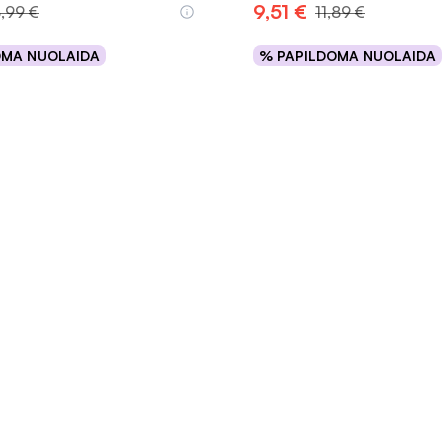
9,51 €
8,99 €
11,89 €
OMA NUOLAIDA
% PAPILDOMA NUOLAIDA
Į krepšelį
Į krepšelį