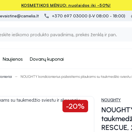
KOSMETIKOS MĖNUO: nuolaidos iki -50%!
evaistine@camelia.lt
+370 697 03000 (I-V 08:00 - 18:00)
Naujienos
Dovanų kuponai
onieriai
NOUGHTY kondicionierius pažeistiems plaukams su taukmedžio sviestu i
NOUGHTY
-20%
NOUGHTY 
taukmedži
RESCUE, 