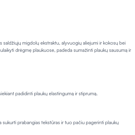
s saldžiųjų migdolų ekstraktu, alyvuogių aliejumi ir kokosų bei
da sulaikyti drėgmę plaukuose, padeda sumažinti plaukų sausumą ir
kiant padidinti plaukų elastingumą ir stiprumą.
sukurti prabangias tekstūras ir tuo pačiu pagerinti plaukų