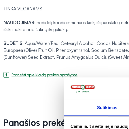
TINKA VEGANAMS.
NAUDOJIMAS
: nedidelį kondicionieriaus kiekį išspauskite į del
išskalaukite nuo šaknų iki galiukų.
SUDĖTIS
: Aqua/Water/Eau, Cetearyl Alcohol, Cocos Nucifera 
Europaea (Olive) Fruit Oil, Phenoxyethanol, Sodium Benzoate,
(Sunflower) Seed Extract, Prunus Amygdalus Dulcis (Sweet Al
Pranešti apie klaidą prekės aprašyme
Sutikimas
Panašios prekės
Camelia.lt svetainėje naudo