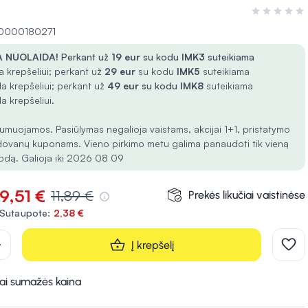
Įvertinimas 0
10000180271
 NUOLAIDA!
Perkant už
19 eur
su kodu
IMK3
suteikiama
 krepšeliui; perkant už
29 eur
su kodu
IMK5
suteikiama
a krepšeliui; perkant už
49 eur
su kodu
IMK8
suteikiama
a krepšeliui.
umuojamos. Pasiūlymas negalioja vaistams, akcijai 1+1, pristatymo
dovanų kuponams. Vieno pirkimo metu galima panaudoti tik vieną
odą. Galioja iki 2026 08 09
9,51 €
11,89 €
Prekės likučiai vaistinėse
Sutaupote:
2,38 €
d
Į krepšelį
kai sumažės kaina