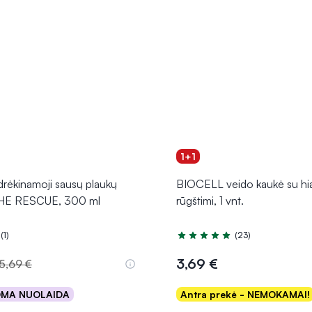
1+1
ėkinamoji sausų plaukų
BIOCELL veido kaukė su hi
THE RESCUE, 300 ml
rūgštimi, 1 vnt.
(1)
(23)
.0 iš 5
Įvertinimas 5.0 iš 5
3,69 €
5,69 €
OMA NUOLAIDA
Antra prekė - NEMOKAMAI!
Į krepšelį
Į krepšelį