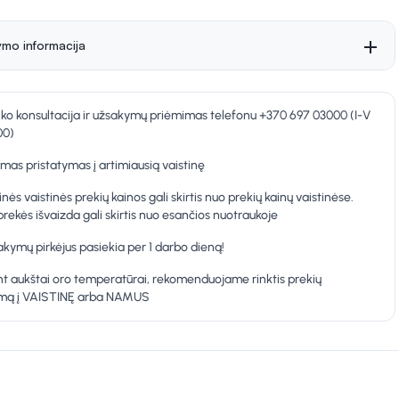
ymo informacija
nko konsultacija ir užsakymų priėmimas telefonu +370 697 03000 (I-V
00)
as pristatymas į artimiausią vaistinę
inės vaistinės prekių kainos gali skirtis nuo prekių kainų vaistinėse.
prekės išvaizda gali skirtis nuo esančios nuotraukoje
kymų pirkėjus pasiekia per 1 darbo dieną!
t aukštai oro temperatūrai, rekomenduojame rinktis prekių
ymą į VAISTINĘ arba NAMUS