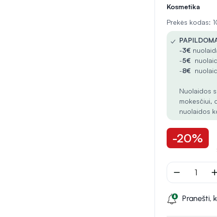
Kosmetika
Prekės kodas: 
✓
PAPILDOMA
-
3€
nuolaida
-
5€
nuolaid
-
8€
nuolaid
Nuolaidos s
mokesčiui, 
nuolaidos k
-20%
remove
ad
Pranešti, 