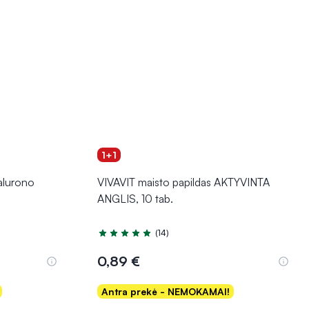
1+1
alurono
VIVAVIT maisto papildas AKTYVINTA
ANGLIS, 10 tab.
(14)
Įvertinimas 5.0 iš 5
0,89 €
Antra prekė - NEMOKAMAI!
Į krepšelį