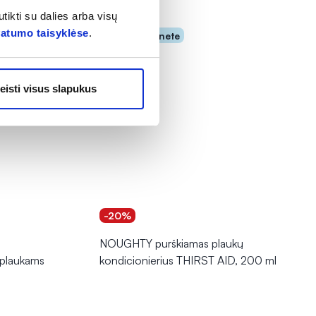
tikti su dalies arba visų
vatumo taisyklėse
.
Tik internete
eisti visus slapukus
-20%
NOUGHTY purškiamas plaukų
 plaukams
kondicionierius THIRST AID, 200 ml