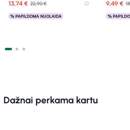
13,74 €
9,49 €
22,90 €
1
% PAPILDOMA NUOLAIDA
% PAPILD
Į krepšelį
Dažnai perkama kartu