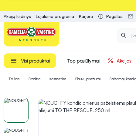
Akcijų leidinys
Lojalumo programa
Karjera
Pagalba
Visi produktai
Top pasiūlymai
Akcijos
Titulinis
Pradžia
Kosmetika
Plaukų priežiūrai
Balzamai, kondici