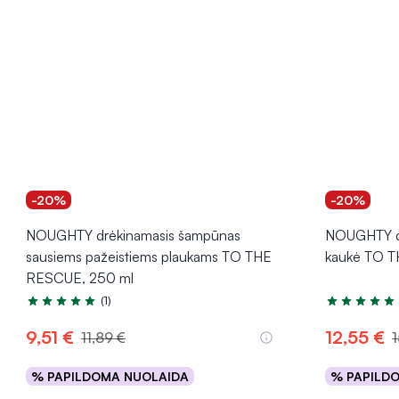
-20%
-20%
NOUGHTY drėkinamasis šampūnas
NOUGHTY dr
sausiems pažeistiems plaukams TO THE
kaukė TO 
RESCUE, 250 ml
(1)
Įvertinimas 5.0 iš 5
Įvertinimas 5
9,51 €
12,55 €
11,89 €
1
% PAPILDOMA NUOLAIDA
% PAPILD
Į krepšelį