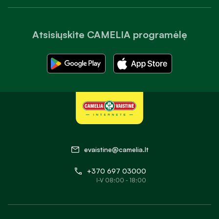
Atsisiųskite CAMELIA programėlę
evaistine@camelia.lt
+370 697 03000
I-V 08:00 - 18:00