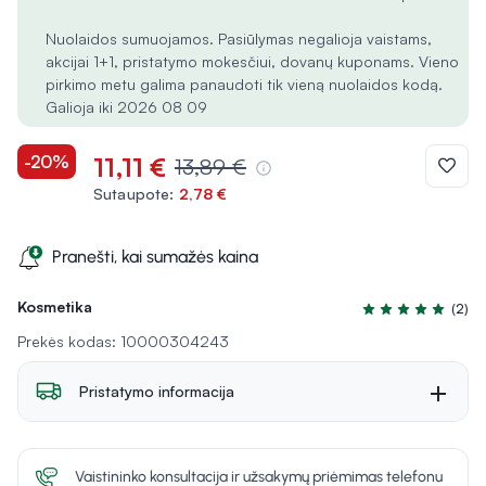
Nuolaidos sumuojamos. Pasiūlymas negalioja vaistams,
akcijai 1+1, pristatymo mokesčiui, dovanų kuponams. Vieno
pirkimo metu galima panaudoti tik vieną nuolaidos kodą.
Galioja iki 2026 08 09
-20%
11,11 €
13,89 €
Sutaupote:
2,78 €
Pranešti, kai sumažės kaina
Kosmetika
(2)
Įvertinimas 5.0 iš
Prekės kodas: 10000304243
Pristatymo informacija
Vaistininko konsultacija ir užsakymų priėmimas telefonu