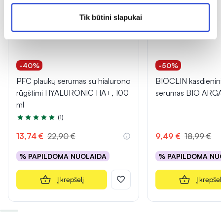
Tik būtini slapukai
-40%
-50%
PFC plaukų serumas su hialurono
BIOCLIN kasdienini
rūgštimi HYALURONIC HA+, 100
serumas BIO ARGA
ml
(1)
Įvertinimas 5.0 iš 5
13,74 €
22,90 €
9,49 €
18,99 €
% PAPILDOMA NUOLAIDA
% PAPILDOMA NU
Į krepšelį
Į krepšel