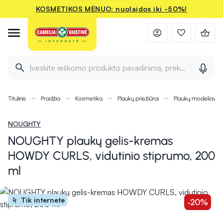
KOSMETIKOS MĖNUO: nuolaidos iki -50%!
Įveskite ieškomo produkto pavadinimą, prekės ženklą ir 
Titulinis
Pradžia
Kosmetika
Plaukų priežiūrai
Plaukų modeliavi
NOUGHTY
NOUGHTY plaukų gelis-kremas
HOWDY CURLS, vidutinio stiprumo, 200
ml
Tik internete
-20%