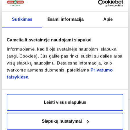
expand_more
Sudedamosios dalys
Sutikimas
Išsami informacija
Apie
expand_more
Vartojimas
Camelia.lt svetainėje naudojami slapukai
expand_more
Atsiliepimai (2)
Informuojame, kad šioje svetainėje naudojami slapukai
(angl. Cookies). Jūs galite pasirinkti sutikti su dalies arba
visų slapukų naudojimu. Detalesnė informacija, kaip
tvarkome asmens duomenis, pateikiama
Privatumo
taisyklėse
.
Panašios prekės
Leisti visus slapukus
Slapukų nustatymai