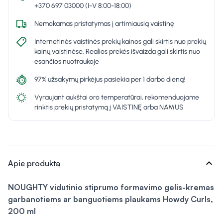
+370 697 03000 (I-V 8:00-18:00)
Nemokamas pristatymas į artimiausią vaistinę
Internetinės vaistinės prekių kainos gali skirtis nuo prekių
kainų vaistinėse. Realios prekės išvaizda gali skirtis nuo
esančios nuotraukoje
97% užsakymų pirkėjus pasiekia per 1 darbo dieną!
Vyraujant aukštai oro temperatūrai, rekomenduojame
rinktis prekių pristatymą į VAISTINĘ arba NAMUS
expand_more
Apie produktą
NOUGHTY vidutinio stiprumo formavimo gelis-kremas
garbanotiems ar banguotiems plaukams Howdy Curls,
200 ml