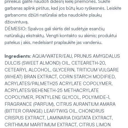
prireikus galite naudoti didesnį kiekį priemonės. Sukite
garbanas aplink pirštus, kad jos būtų kuo ryškesnės. Leiskite
garbanoms džiūti natūraliai arba naudokite plaukų
džiovintuvą.
DĖMESIO: Spalvos gali skirtis dėl sudėtyje esančių
natūraliųjų ekstraktų. Vengti kontakto su akimis; produktui
patekus į akis, nedelsiant praplaukite jas vandeniu.
Ingredients
: AQUA/WATER/EAU, PRUNUS AMYGDALUS
DULCIS (SWEET ALMOND) OIL, CETEARETH-20,
CETEARYL ALCOHOL, GLYCERIN, TRITICUM VULGARE
(WHEAT) BRAN EXTRACT, CORN STARCH MODIFIED,
ACRYLATES/PALMETH25 ACRYLATE COPOLYMER,
ACRYLATES/BEHENETH-25 METHACRYLATE
COPOLYMER, PENTYLENE GLYCOL, POLYIMIDE-1,
FRAGRANCE (PARFUM), CITRUS AURANTIUM AMARA
(BITTER ORANGE) LEAF/TWIG OIL, CHONDRUS
CRISPUS EXTRACT, LAMINARIA DIGITATA EXTRACT,
CRITHMUM MARITIMUM EXTRACT, CITRUS LIMON