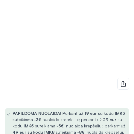
✓
PAPILDOMA NUOLAIDA!
Perkant už
19 eur
su kodu
IMK3
suteikiama -
3€
nuolaida krepšeliui; perkant už
29 eur
su
kodu
IMK5
suteikiama -
5€
nuolaida krepšeliui; perkant už
49 eur
su kodu
IMK8
suteikiama -
8€
nuolaida krepšeliui.