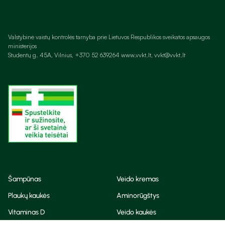
Valstybinė vaistų kontrolės tarnyba prie Lietuvos Respublikos sveikatos apsaugos
ministerijos
Studentų g. 45A, Vilnius, +370 52 639264 www.vvkt.lt, vvkt@vvkt.lt
Šampūnas
Veido kremas
Plaukų kaukės
Aminorūgštys
Vitaminas D
Veido kaukės