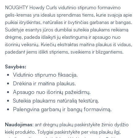
NOUGHTY
Howdy Curls
vidutinio stiprumo formavimo
gelis-kremas yra idealus sprendimas tiems, kurie svajoja apie
puikiai išryškintas, natūralias ir švytinčias garbanas ar bangas.
Sudėtyje esantys jūros dumbliai suteikia plaukams reikiamą
drėgmę, padeda išlaikyti jų elastingumą ir apsaugo nuo
išorinių veiksnių. Kviečių ekstraktas maitina plaukus iš vidaus,
padedant jiems išlikti stipriems, sveikiems ir blizgantiems.
Savybės:
Vidutinio stiprumo fiksacija.
Drėkina ir maitina plaukus.
Apsaugo nuo išorinių pažeidimų.
Suteikia plaukams natūralią tekstūrą.
Palengvina garbanų ir bangų formavimą.
Naudojimas
: ant drėgnų plaukų paskirstykite žirnio dydžio
kiekį produkto. Tolygiai paskirstykite per visą plaukų ilgį,