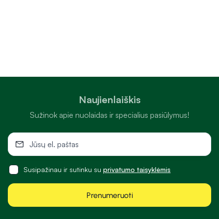
Naujienlaiškis
Sužinok apie nuolaidas ir specialius pasiūlymus!
Susipažinau ir sutinku su
privatumo taisyklėmis
Prenumeruoti