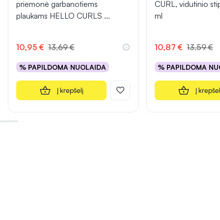
priemonė garbanotiems
CURL, vidutinio st
plaukams HELLO CURLS
...
ml
10,95 €
13,69 €
10,87 €
13,59 €
% PAPILDOMA NUOLAIDA
% PAPILDOMA NU
Į krepšelį
Į krepšel