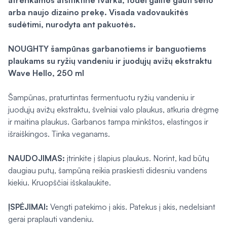
atrenkamos atsitiktine tvarka, todėl galite gauti seno
arba naujo dizaino prekę. Visada vadovaukitės
sudėtimi, nurodyta ant pakuotės.
NOUGHTY šampūnas garbanotiems ir banguotiems
plaukams su ryžių vandeniu ir juodųjų avižų ekstraktu
Wave Hello, 250 ml
Šampūnas, praturtintas fermentuotu ryžių vandeniu ir
juodųjų avižų ekstraktu, švelniai valo plaukus, atkuria drėgmę
ir maitina plaukus. Garbanos tampa minkštos, elastingos ir
išraiškingos. Tinka veganams.
NAUDOJIMAS:
įtrinkite į šlapius plaukus. Norint, kad būtų
daugiau putų, šampūną reikia praskiesti didesniu vandens
kiekiu. Kruopščiai išskalaukite.
ĮSPĖJIMAI:
Vengti patekimo į akis. Patekus į akis, nedelsiant
gerai praplauti vandeniu.