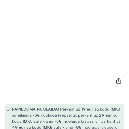
✓
PAPILDOMA NUOLAIDA!
Perkant už
19 eur
su kodu
IMK3
suteikiama -
3€
nuolaida krepšeliui; perkant už
29 eur
su
kodu
IMK5
suteikiama -
5€
nuolaida krepšeliui; perkant už
49 eur
su kodu
IMK8
suteikiama -
8€
nuolaida krepšeliui.