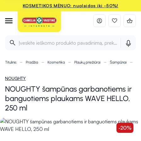
KOSMETIKOS MĖNUO: nuolaidos iki -50%!
Įveskite ieškomo produkto pavadinimą, prekės ženklą ir 
Titulinis
Pradžia
Kosmetika
Plaukų priežiūrai
Šampūnai
NO
NOUGHTY
NOUGHTY šampūnas garbanotiems ir
banguotiems plaukams WAVE HELLO,
250 ml
-20%