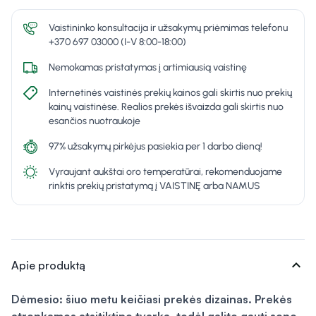
Vaistininko konsultacija ir užsakymų priėmimas telefonu
+370 697 03000 (I-V 8:00-18:00)
Nemokamas pristatymas į artimiausią vaistinę
Internetinės vaistinės prekių kainos gali skirtis nuo prekių
kainų vaistinėse. Realios prekės išvaizda gali skirtis nuo
esančios nuotraukoje
97% užsakymų pirkėjus pasiekia per 1 darbo dieną!
Vyraujant aukštai oro temperatūrai, rekomenduojame
rinktis prekių pristatymą į VAISTINĘ arba NAMUS
expand_more
Apie produktą
Dėmesio: šiuo metu keičiasi prekės dizainas. Prekės