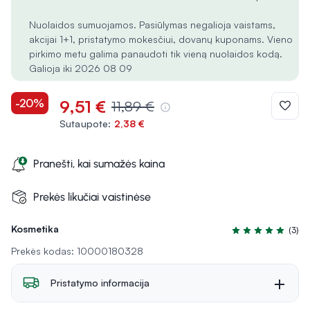
Nuolaidos sumuojamos. Pasiūlymas negalioja vaistams,
akcijai 1+1, pristatymo mokesčiui, dovanų kuponams. Vieno
pirkimo metu galima panaudoti tik vieną nuolaidos kodą.
Galioja iki 2026 08 09
-20%
9,51 €
11,89 €
Sutaupote:
2,38 €
Pranešti, kai sumažės kaina
Prekės likučiai vaistinėse
Kosmetika
(3)
Įvertinimas 5.0 iš
Prekės kodas: 10000180328
Pristatymo informacija