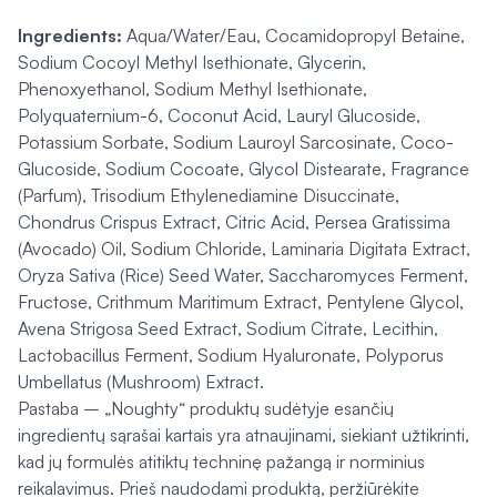
Ingredients:
Aqua/Water/Eau, Cocamidopropyl Betaine,
Sodium Cocoyl Methyl Isethionate, Glycerin,
Phenoxyethanol, Sodium Methyl Isethionate,
Polyquaternium-6, Coconut Acid, Lauryl Glucoside,
Potassium Sorbate, Sodium Lauroyl Sarcosinate, Coco-
Glucoside, Sodium Cocoate, Glycol Distearate, Fragrance
(Parfum), Trisodium Ethylenediamine Disuccinate,
Chondrus Crispus Extract, Citric Acid, Persea Gratissima
(Avocado) Oil, Sodium Chloride, Laminaria Digitata Extract,
Oryza Sativa (Rice) Seed Water, Saccharomyces Ferment,
Fructose, Crithmum Maritimum Extract, Pentylene Glycol,
Avena Strigosa Seed Extract, Sodium Citrate, Lecithin,
Lactobacillus Ferment, Sodium Hyaluronate, Polyporus
Umbellatus (Mushroom) Extract.
Pastaba – „Noughty“ produktų sudėtyje esančių
ingredientų sąrašai kartais yra atnaujinami, siekiant užtikrinti,
kad jų formulės atitiktų techninę pažangą ir norminius
reikalavimus. Prieš naudodami produktą, peržiūrėkite