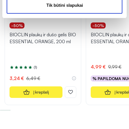
Tik būtini slapukai
-50%
-50%
BIOCLIN plaukų ir dušo gelis BIO
BIOCLIN plaukų ir 
ESSENTIAL ORANGE, 200 ml
ESSENTIAL ORAN
4,99 €
9,99 €
(1)
Įvertinimas 5.0 iš 5
3,24 €
6,49 €
% PAPILDOMA NU
Į krepšelį
Į krepšel