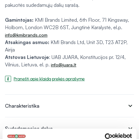
pakuotės sudedamųjų dalių sąrašą.
Gamintojas:
KMI Brands Limited, 6th Floor, 71 Kingsway,
Holborn, London WC2B 6ST, Jungtinė Karalystė, el.p.
info@kmibrands.com
Atsakingas asmuo:
KMI Brands Ltd, Unit 3D, T23 AT2P,
Airija
Atstovas Lietuvoje
: UAB JUARA, Konstitucijos pr. 12/4,
Vilnius, Lietuva, el. p.
info@juara.lt
Pranešti apie klaidą prekės aprašyme
expand_more
Charakteristika
expand_more
Sudedamosios dalys