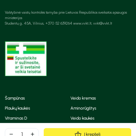
Valstybinė vaistų kontrolės tarnyba prie Lietuvos Respublikos sveikatos apsaugos
ministerijos
Studentų g. 45A, Vilnius, +370 52 639264 www.vvkt.lt, vvkt@vvkt.lt
Šampūnas
Veido kremas
Plaukų kaukės
Aminorūgštys
Vitaminas D
Veido kaukės
Korėjietiška kosmetika
Eteriniai aliejai
remove
add
Į krepšelį