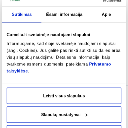
expand_more
Vartojimas
Sutikimas
Išsami informacija
Apie
expand_more
Atsiliepimai (3)
Camelia.lt svetainėje naudojami slapukai
Informuojame, kad šioje svetainėje naudojami slapukai
(angl. Cookies). Jūs galite pasirinkti sutikti su dalies arba
visų slapukų naudojimu. Detalesnė informacija, kaip
tvarkome asmens duomenis, pateikiama
Privatumo
taisyklėse
.
Panašios prekės
Leisti visus slapukus
Slapukų nustatymai