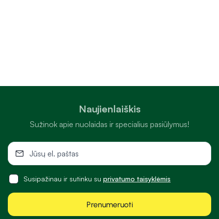
Naujienlaiškis
Sužinok apie nuolaidas ir specialius pasiūlymus!
Susipažinau ir sutinku su
privatumo taisyklėmis
Prenumeruoti