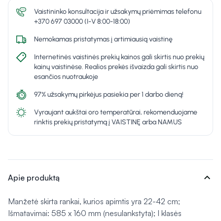
Vaistininko konsultacija ir užsakymų priėmimas telefonu
+370 697 03000 (I-V 8:00-18:00)
Nemokamas pristatymas į artimiausią vaistinę
Internetinės vaistinės prekių kainos gali skirtis nuo prekių
kainų vaistinėse. Realios prekės išvaizda gali skirtis nuo
esančios nuotraukoje
97% užsakymų pirkėjus pasiekia per 1 darbo dieną!
Vyraujant aukštai oro temperatūrai, rekomenduojame
rinktis prekių pristatymą į VAISTINĘ arba NAMUS
expand_more
Apie produktą
Manžetė skirta rankai, kurios apimtis yra 22-42 cm;
Išmatavimai: 585 x 160 mm (nesulankstyta); I klasės