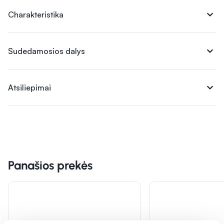
expand_more
Charakteristika
expand_more
Sudedamosios dalys
expand_more
Atsiliepimai
Panašios prekės