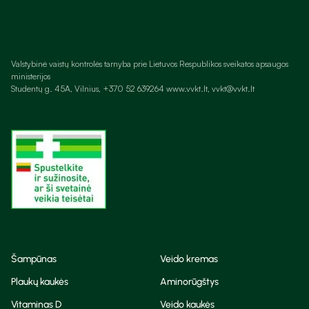
Valstybinė vaistų kontrolės tarnyba prie Lietuvos Respublikos sveikatos apsaugos
ministerijos
Studentų g. 45A, Vilnius, +370 52 639264 www.vvkt.lt, vvkt@vvkt.lt
Šampūnas
Veido kremas
Plaukų kaukės
Aminorūgštys
Vitaminas D
Veido kaukės