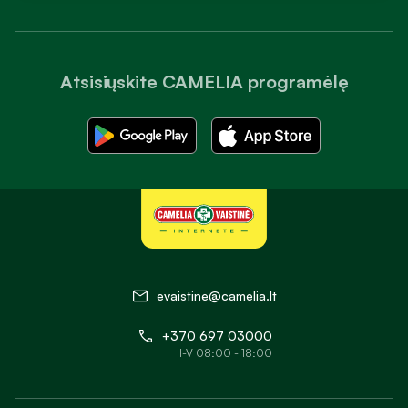
Atsisiųskite CAMELIA programėlę
evaistine@camelia.lt
+370 697 03000
I-V 08:00 - 18:00