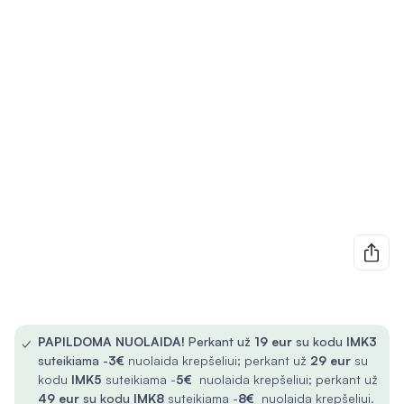
✓
PAPILDOMA NUOLAIDA!
Perkant už
19 eur
su kodu
IMK3
suteikiama -
3€
nuolaida krepšeliui; perkant už
29 eur
su
kodu
IMK5
suteikiama -
5€
nuolaida krepšeliui; perkant už
49 eur
su kodu
IMK8
suteikiama -
8€
nuolaida krepšeliui.