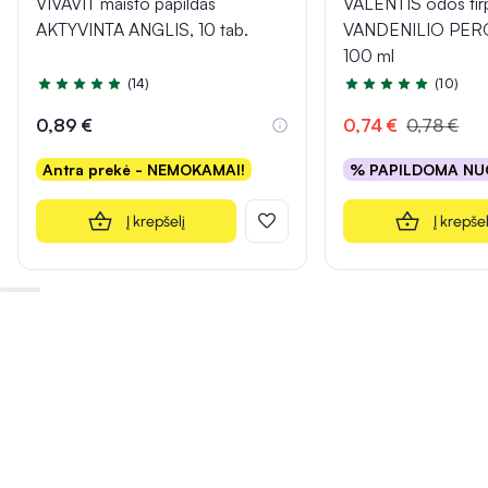
VIVAVIT maisto papildas
VALENTIS odos tir
AKTYVINTA ANGLIS, 10 tab.
VANDENILIO PER
100 ml
(14)
(10)
Įvertinimas 5.0 iš 5
Įvertinimas 4.7 iš 5
0,89 €
0,74 €
0,78 €
Antra prekė - NEMOKAMAI!
% PAPILDOMA NU
Į krepšelį
Į krepšel