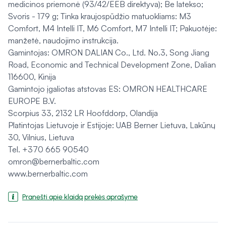
medicinos priemonė (93/42/EEB direktyva); Be latekso;
Svoris - 179 g; Tinka kraujospūdžio matuokliams: M3
Comfort, M4 Intelli IT, M6 Comfort, M7 Intelli IT; Pakuotėje:
manžetė, naudojimo instrukcija.
Gamintojas: OMRON DALIAN Co., Ltd. No.3, Song Jiang
Road, Economic and Technical Development Zone, Dalian
116600, Kinija
Gamintojo įgaliotas atstovas ES: OMRON HEALTHCARE
EUROPE B.V.
Scorpius 33, 2132 LR Hoofddorp, Olandija
Platintojas Lietuvoje ir Estijoje: UAB Berner Lietuva, Lakūnų
30, Vilnius, Lietuva
Tel. +370 665 90540
omron@bernerbaltic.com
www.bernerbaltic.com
Pranešti apie klaidą prekės aprašyme