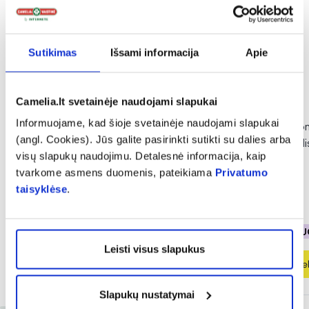
Sutikimas
Išsami informacija
Apie
Camelia.lt svetainėje naudojami slapukai
Informuojame, kad šioje svetainėje naudojami slapukai
INGENCARE kraujo spaudimo
INGENCARE automa
(angl. Cookies). Jūs galite pasirinkti sutikti su dalies arba
matuoklio adapteris, 1 vnt.
spaudimo matuokli
visų slapukų naudojimu. Detalesnė informacija, kaip
vnt.
tvarkome asmens duomenis, pateikiama
Privatumo
taisyklėse
.
11,20 €
58,00 €
% PAPILDOMA NUOLAIDA
% PAPILDOMA NU
Leisti visus slapukus
Į krepšelį
Į krepšel
Slapukų nustatymai