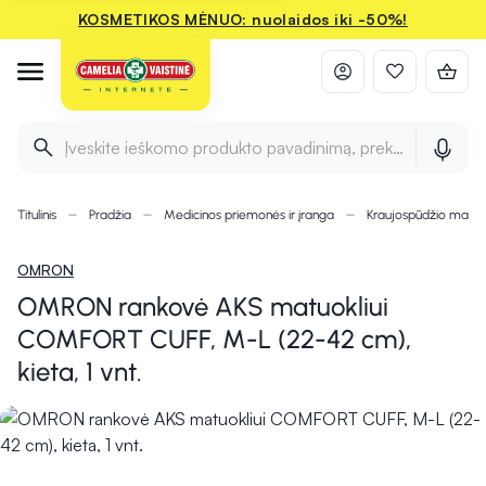
KOSMETIKOS MĖNUO: nuolaidos iki -50%!
Įveskite ieškomo produkto pavadinimą, prekės ženklą ir 
Titulinis
Pradžia
Medicinos priemonės ir įranga
Kraujospūdžio matuok
OMRON
OMRON rankovė AKS matuokliui
COMFORT CUFF, M-L (22-42 cm),
kieta, 1 vnt.