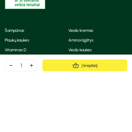
Šampūnas
Veido kremas
Plaukų kaukės
Aminorūgštys
Vitaminas D
Veido kaukės
Korėjietiška kosmetika
Eteriniai aliejai
remove
add
Į krepšelį
Dezodorantas
BB ir CC kremas
Visos teisės saugomos
Privatumo taisyklės
Slapukų politika
© Camelia 2026