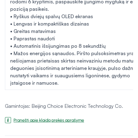
rodomi 6 kryptimis, paspauskite įjungimo mygtuką ir ek
poziciją pasikeis.
• Ryškus dviejų spalvų OLED ekranas
• Lengvas ir kompaktiškas dizainas
• Greitas matavimas
• Paprastas naudoti
• Automatinis išsijungimas po 8 sekundžių
• Mažos energijos sąnaudos. Piršto pulsoksimetras yra
nešiojamas prietaisas skirtas neinvaziniu metodu matuot
deguonies įsisotinimą arteriniame kraujyje, pulso dažniu
nustatyti vaikams ir suaugusiems ligoninėse, gydymo
įstaigose ir namuose.
Gamintojas: Beijing Choice Electronic Technology Co.
Pranešti apie klaidą prekės aprašyme