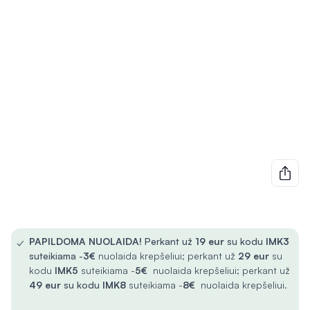
✓
PAPILDOMA NUOLAIDA!
Perkant už
19 eur
su kodu
IMK3
suteikiama -
3€
nuolaida krepšeliui; perkant už
29 eur
su
kodu
IMK5
suteikiama -
5€
nuolaida krepšeliui; perkant už
49 eur
su kodu
IMK8
suteikiama -
8€
nuolaida krepšeliui.