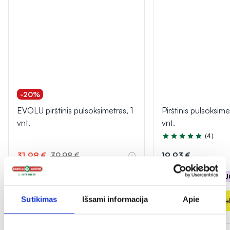
-20%
EVOLU pirštinis pulsoksimetras, 1
Pirštinis pulsoksim
vnt.
vnt.
(4)
Įvertinimas 4.5 iš 5
31,98 €
39,98 €
19,93 €
% PAPILDOMA NUOLAIDA
% PAPILDOMA NU
Sutikimas
Išsami informacija
Apie
Į krepšelį
Į krepšel