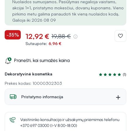
Nuolaidos sumuojamos. Pasiūlymas negalioja vaistams,
akcijai 1+1, pristatymo mokesčiui, dovanų kuponams. Vieno
pirkimo metu galima panaudoti tik vieną nuolaidos kodą.
Galioja iki 2026 08 09
-35%
12,92 €
19,88 €
Sutaupote:
6,96 €
Pranešti, kai sumažės kaina
Dekoratyvinė kosmetika
(1)
Įvertinimas 5.0 i
Prekės kodas: 10000302303
Pristatymo informacija
Vaistininko konsultacija ir užsakymų priėmimas telefonu
+370 697 03000 (I-V 8:00-18:00)