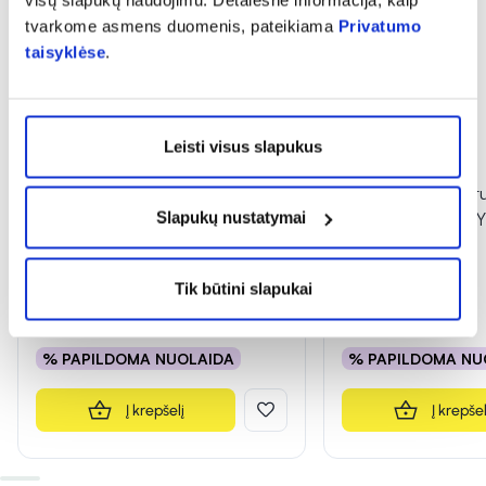
tvarkome asmens duomenis, pateikiama
Privatumo
taisyklėse
.
Leisti visus slapukus
-50%
-50%
DELIA blakstienų tušas
DELIA blakstienų t
Slapukų nustatymai
GLAMOUR CURL-UP, juodos
GLAMOUR EVERYL
spalvos, 11 ml
spalvos, 11 ml
(2)
Įvertinimas 3.0 iš 5
Tik būtini slapukai
1,51 €
3,03 €
1,51 €
3,03 €
% PAPILDOMA NUOLAIDA
% PAPILDOMA NU
Į krepšelį
Į krepšel