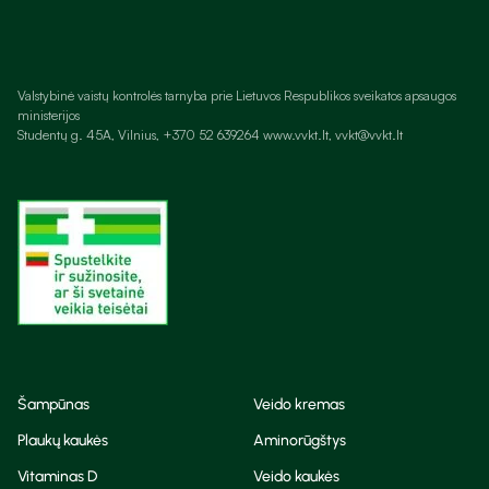
Valstybinė vaistų kontrolės tarnyba prie Lietuvos Respublikos sveikatos apsaugos
ministerijos
Studentų g. 45A, Vilnius, +370 52 639264 www.vvkt.lt, vvkt@vvkt.lt
Šampūnas
Veido kremas
Plaukų kaukės
Aminorūgštys
Vitaminas D
Veido kaukės