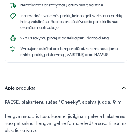
Nemokamas pristatymas į artimiausią vaistinę
Internetinės vaistinės prekių kainos gali skirtis nuo prekių
kainų vaistinėse. Realios prekės išvaizda gali skirtis nuo
esančios nuotraukoje
97% užsakymų pirkėjus pasiekia per 1 darbo dieną!
Vyraujant aukštai oro temperatūrai, rekomenduojame
rinktis prekių pristatymą į VAISTINĘ arba NAMUS
expand_more
Apie produktą
PAESE, blakstienų tušas "Cheeky", spalva juoda, 9 ml
Lengva naudotis tušu, kuomet jis ilgina ir pakelia blakstienas
nuo pat šaknų. Lengva, gelinė formulė leidžia sukurti norimą
blakstienų įvaizdį.