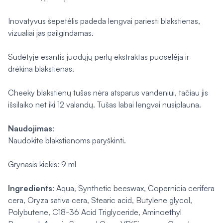
Inovatyvus šepetėlis padeda lengvai pariesti blakstienas,
vizualiai jas pailgindamas.
Sudėtyje esantis juodųjų perlų ekstraktas puoselėja ir
drėkina blakstienas.
Cheeky blakstienų tušas nėra atsparus vandeniui, tačiau jis
išsilaiko net iki 12 valandų. Tušas labai lengvai nusiplauna.
Naudojimas
:
Naudokite blakstienoms paryškinti.
Grynasis kiekis: 9 ml
Ingredients
: Aqua, Synthetic beeswax, Copernicia cerifera
cera, Oryza sativa cera, Stearic acid, Butylene glycol,
Polybutene, C18-36 Acid Triglyceride, Aminoethyl