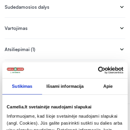
expand_more
Sudedamosios dalys
expand_more
Vartojimas
expand_more
Atsiliepimai (1)
Sutikimas
Išsami informacija
Apie
Panašios prekės
Camelia.lt svetainėje naudojami slapukai
Informuojame, kad šioje svetainėje naudojami slapukai
(angl. Cookies). Jūs galite pasirinkti sutikti su dalies arba
visų slapukų naudojimu. Detalesnė informacija, kaip