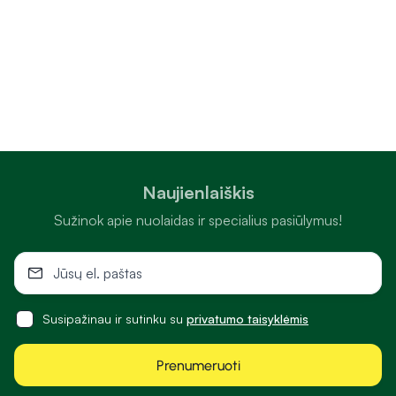
Naujienlaiškis
Sužinok apie nuolaidas ir specialius pasiūlymus!
Susipažinau ir sutinku su
privatumo taisyklėmis
Prenumeruoti