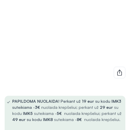
✓
PAPILDOMA NUOLAIDA!
Perkant už
19 eur
su kodu
IMK3
suteikiama -
3€
nuolaida krepšeliui; perkant už
29 eur
su
kodu
IMK5
suteikiama -
5€
nuolaida krepšeliui; perkant už
49 eur
su kodu
IMK8
suteikiama -
8€
nuolaida krepšeliui.