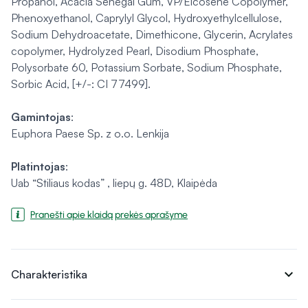
Propanol, Acacia Senegal Gum, VP/Eicosene Copolymer,
Phenoxyethanol, Caprylyl Glycol, Hydroxyethylcellulose,
Sodium Dehydroacetate, Dimethicone, Glycerin, Acrylates
copolymer, Hydrolyzed Pearl, Disodium Phosphate,
Polysorbate 60, Potassium Sorbate, Sodium Phosphate,
Sorbic Acid, [+/-: CI 77499].
Gamintojas
:
Euphora Paese Sp. z o.o. Lenkija
Platintojas
:
Uab “Stiliaus kodas” , liepų g. 48D, Klaipėda
Pranešti apie klaidą prekės aprašyme
expand_more
Charakteristika