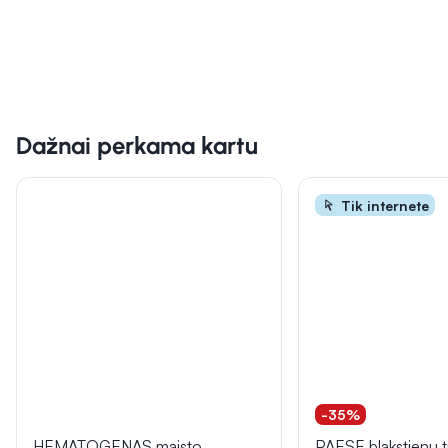
Dažnai perkama kartu
Tik internete
-35%
HEMATOGENAS maisto
PAESE blakstienų 