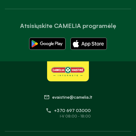
Atsisiųskite CAMELIA programėlę
evaistine@camelia.lt
+370 697 03000
I-V 08:00 - 18:00