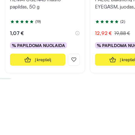
papildas, 50 g
EYEGASM, juodas,
(19)
(2)
Įvertinimas 4.7 iš 5
Įvertinimas 5.0 iš 5
1,07 €
12,92 €
19,88 €
% PAPILDOMA NUOLAIDA
% PAPILDOMA NU
Į krepšelį
Į krepšel