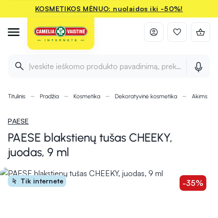
KOSMETIKOS MĖNUO: nuolaidos iki -50%!
Įveskite ieškomo produkto pavadinimą, prekės ženklą ir 
Titulinis
Pradžia
Kosmetika
Dekoratyvinė kosmetika
Akims
PAESE
PAESE blakstienų tušas CHEEKY,
juodas, 9 ml
Tik internete
-35%