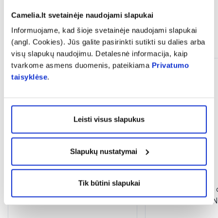
Camelia.lt svetainėje naudojami slapukai
Informuojame, kad šioje svetainėje naudojami slapukai
Panašios prekės
(angl. Cookies). Jūs galite pasirinkti sutikti su dalies arba
visų slapukų naudojimu. Detalesnė informacija, kaip
tvarkome asmens duomenis, pateikiama
Privatumo
taisyklėse
.
Leisti visus slapukus
Slapukų nustatymai
-50%
-50%
Tik būtini slapukai
BIOCLIN šampūnas BIO-
BIOCLIN plaukų ir 
FORCE, 200 ml
ESSENTIAL ORAN