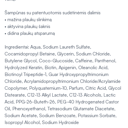
Šampūnas su patentuotomis sudėtinėmis dalimis
• mažina plaukų slinkimą
• aktyvina plaukų šaknis
• didina plaukų atsparumą
Ingredientai: Aqua, Sodium Laureth Sulfate,
Cocamidopropyl Betaine, Glycerin, Sodium Chloride,
Butylene Glycol, Coco-Glucoside, Caffeine, Panthenol,
Hydrolyzed Keratin, Biotin, Apigenin, Oleanolic Acid,
Biotinoyl Tripeptide-1, Guar Hydroxypropyltrimonium
Chloride, Acrylamidopropyltrimonium Chloride/Acrylamide
Copolymer, Polyquaternium-10, Parfum, Citric Acid, Glycol
Distearate, C12-13 Alkyl Lactate, C12-13 Alcohols, Lactic
Acid, PPG-26-Buteth-26, PEG-40 Hydrogenated Castor
Oil, Phenoxyethanol, Tetrasodium Glutamate Diacetate,
Sodium Acetate, Sodium Benzoate, Potassium Sorbate,
Isopropyl Alcohol, Sodium Hydroxide