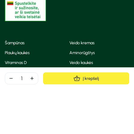
Šampūnas
Veido kremas
Plaukų kaukės
Aminorūgštys
Vitaminas D
Veido kaukės
Korėjietiška kosmetika
Eteriniai aliejai
remove
add
Į krepšelį
Dezodorantas
BB ir CC kremas
Visos teisės saugomos
Privatumo taisyklės
Slapukų politika
© Camelia 2026