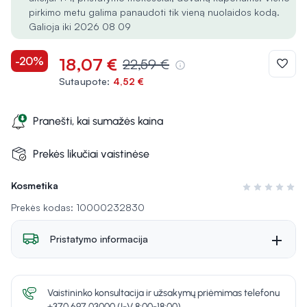
pirkimo metu galima panaudoti tik vieną nuolaidos kodą.
Galioja iki 2026 08 09
-20%
18,07 €
22,59 €
Sutaupote:
4,52 €
Pranešti, kai sumažės kaina
Prekės likučiai vaistinėse
Kosmetika
Įvertinimas 0 i
Prekės kodas: 10000232830
Pristatymo informacija
Vaistininko konsultacija ir užsakymų priėmimas telefonu
+370 697 03000 (I-V 8:00-18:00)