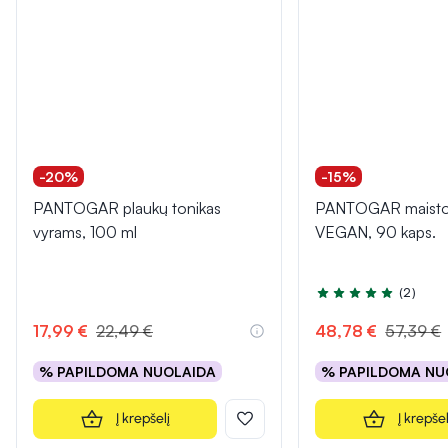
-20%
-15%
PANTOGAR plaukų tonikas
PANTOGAR maisto 
vyrams, 100 ml
VEGAN, 90 kaps.
(2)
Įvertinimas 5.0 iš 5
17,99 €
22,49 €
48,78 €
57,39 €
% PAPILDOMA NUOLAIDA
% PAPILDOMA NU
Į krepšelį
Į krepšel