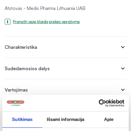
Atstovas - Medis Pharma Lithuania UAB
Pranešti apie klaidą prekės aprašyme
expand_more
Charakteristika
expand_more
Sudedamosios dalys
expand_more
Vartojimas
expand_more
Atsiliepimai
Sutikimas
Išsami informacija
Apie