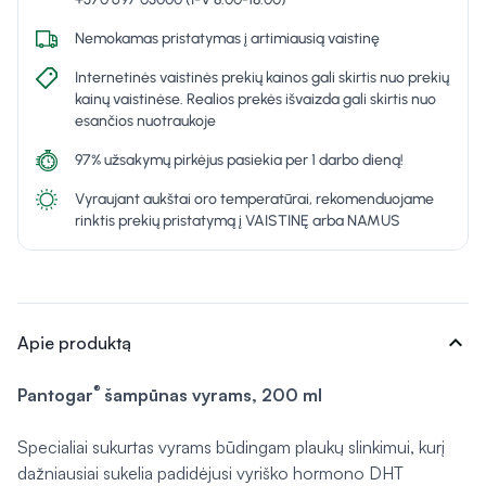
Nemokamas pristatymas į artimiausią vaistinę
Internetinės vaistinės prekių kainos gali skirtis nuo prekių
kainų vaistinėse. Realios prekės išvaizda gali skirtis nuo
esančios nuotraukoje
97% užsakymų pirkėjus pasiekia per 1 darbo dieną!
Vyraujant aukštai oro temperatūrai, rekomenduojame
rinktis prekių pristatymą į VAISTINĘ arba NAMUS
expand_more
Apie produktą
®
Pantogar
šampūnas vyrams, 200 ml
Specialiai sukurtas vyrams būdingam plaukų slinkimui, kurį
dažniausiai sukelia padidėjusi vyriško hormono DHT