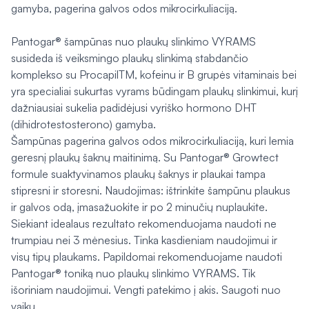
gamyba, pagerina galvos odos mikrocirkuliaciją.
Pantogar® šampūnas nuo plaukų slinkimo VYRAMS
susideda iš veiksmingo plaukų slinkimą stabdančio
komplekso su ProcapilTM, kofeinu ir B grupės vitaminais bei
yra specialiai sukurtas vyrams būdingam plaukų slinkimui, kurį
dažniausiai sukelia padidėjusi vyriško hormono DHT
(dihidrotestosterono) gamyba.
Šampūnas pagerina galvos odos mikrocirkuliaciją, kuri lemia
geresnį plaukų šaknų maitinimą. Su Pantogar® Growtect
formule suaktyvinamos plaukų šaknys ir plaukai tampa
stipresni ir storesni. Naudojimas: ištrinkite šampūnu plaukus
ir galvos odą, įmasažuokite ir po 2 minučių nuplaukite.
Siekiant idealaus rezultato rekomenduojama naudoti ne
trumpiau nei 3 mėnesius. Tinka kasdieniam naudojimui ir
visų tipų plaukams. Papildomai rekomenduojame naudoti
Pantogar® toniką nuo plaukų slinkimo VYRAMS. Tik
išoriniam naudojimui. Vengti patekimo į akis. Saugoti nuo
vaikų.