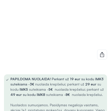
✓
PAPILDOMA NUOLAIDA!
Perkant už
19 eur
su kodu
IMK3
suteikiama -
3€
nuolaida krepšeliui; perkant už
29 eur
su
kodu
IMK5
suteikiama -
5€
nuolaida krepšeliui; perkant už
49 eur
su kodu
IMK8
suteikiama -
8€
nuolaida krepšeliui.
Nuolaidos sumuojamos. Pasiūlymas negalioja vaistams,
akcijai 1+1, pristatymo mokesčiui, dovanų kuponams. Vieno