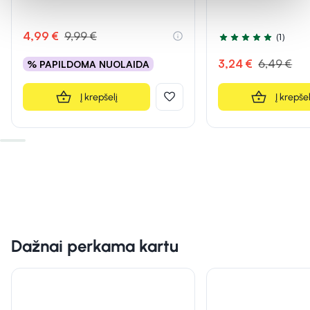
4,99 €
9,99 €
(1)
Įvertinimas 5.0 iš 5
3,24 €
6,49 €
% PAPILDOMA NUOLAIDA
Į krepšelį
Į krepšel
Dažnai perkama kartu