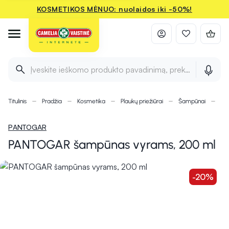
KOSMETIKOS MĖNUO: nuolaidos iki -50%!
Įveskite ieškomo produkto pavadinimą, prekės ženklą ir 
Titulinis
Pradžia
Kosmetika
Plaukų priežiūrai
Šampūnai
PA
PANTOGAR
PANTOGAR šampūnas vyrams, 200 ml
-20%