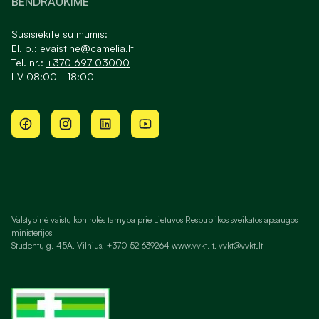
BENDRAUKIME
Susisiekite su mumis:
El. p.:
evaistine@camelia.lt
Tel. nr.:
+370 697 03000
I-V 08:00 - 18:00
Valstybinė vaistų kontrolės tarnyba prie Lietuvos Respublikos sveikatos apsaugos
ministerijos
Studentų g. 45A, Vilnius, +370 52 639264 www.vvkt.lt, vvkt@vvkt.lt