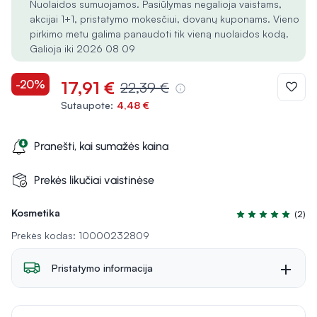
Nuolaidos sumuojamos. Pasiūlymas negalioja vaistams,
akcijai 1+1, pristatymo mokesčiui, dovanų kuponams. Vieno
pirkimo metu galima panaudoti tik vieną nuolaidos kodą.
Galioja iki 2026 08 09
-20%
17,91 €
22,39 €
Sutaupote:
4,48 €
Pranešti, kai sumažės kaina
Prekės likučiai vaistinėse
Kosmetika
(2)
Įvertinimas 5.0 iš
Prekės kodas: 10000232809
Pristatymo informacija