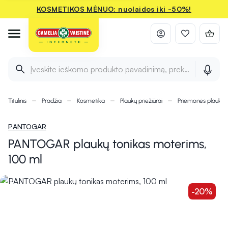
KOSMETIKOS MĖNUO: nuolaidos iki -50%!
Įveskite ieškomo produkto pavadinimą, prekės ženklą ir 
Titulinis
Pradžia
Kosmetika
Plaukų priežiūrai
Priemonės plauka
PANTOGAR
PANTOGAR plaukų tonikas moterims,
100 ml
-20%