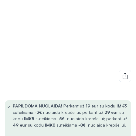
✓
PAPILDOMA NUOLAIDA!
Perkant už
19 eur
su kodu
IMK3
suteikiama -
3€
nuolaida krepšeliui; perkant už
29 eur
su
kodu
IMK5
suteikiama -
5€
nuolaida krepšeliui; perkant už
49 eur
su kodu
IMK8
suteikiama -
8€
nuolaida krepšeliui.