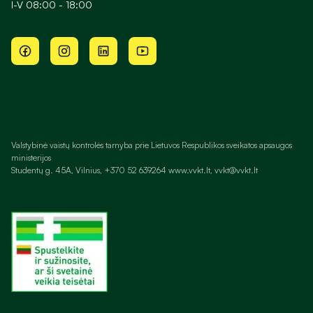
I-V 08:00 - 18:00
Valstybinė vaistų kontrolės tarnyba prie Lietuvos Respublikos sveikatos apsaugos
ministerijos
Studentų g. 45A, Vilnius, +370 52 639264 www.vvkt.lt, vvkt@vvkt.lt