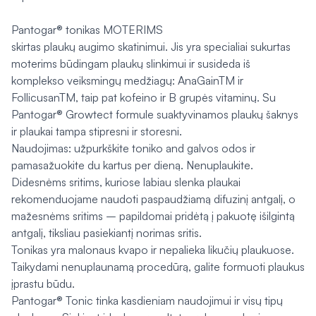
Pantogar® tonikas MOTERIMS
skirtas plaukų augimo skatinimui. Jis yra specialiai sukurtas
moterims būdingam plaukų slinkimui ir susideda iš
komplekso veiksmingų medžiagų: AnaGainTM ir
FollicusanTM, taip pat kofeino ir B grupės vitaminų. Su
Pantogar® Growtect formule suaktyvinamos plaukų šaknys
ir plaukai tampa stipresni ir storesni.
Naudojimas: užpurkškite toniko and galvos odos ir
pamasažuokite du kartus per dieną. Nenuplaukite.
Didesnėms sritims, kuriose labiau slenka plaukai
rekomenduojame naudoti paspaudžiamą difuzinį antgalį, o
mažesnėms sritims – papildomai pridėtą į pakuotę išilgintą
antgalį, tiksliau pasiekiantį norimas sritis.
Tonikas yra malonaus kvapo ir nepalieka likučių plaukuose.
Taikydami nenuplaunamą procedūrą, galite formuoti plaukus
įprastu būdu.
Pantogar® Tonic tinka kasdieniam naudojimui ir visų tipų