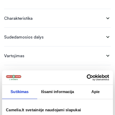
expand_more
Charakteristika
expand_more
Sudedamosios dalys
expand_more
Vartojimas
expand_more
Atsiliepimai (2)
Sutikimas
Išsami informacija
Apie
Camelia.lt svetainėje naudojami slapukai
Panašios prekės