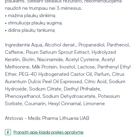
plaukams. Siekiant idealaus rezultato, rekomenduojama
naudoti ne trumpiau nei 3 mėnesius.
• mažina plaukų slinkimą
• stimuliuoja plaukų augimą
• didina plaukų tankumą
Ingredientai Aqua, Alcohol denat., Propanediol, Panthenol,
Caffeine, Pisum Sativum Sprout Extract, Hydrolyzed
Keratin, Biotin, Niacinamide, Acetyl Cysteine, Acetyl
Methionine, Milk Protein, Inositol, Lactose, Panthenyl Ethyl
Ether, PEG-40 Hydrogenated Castor Oil, Parfum, Citrus
Aurantium Dulcis Peel Oil Expressed, Citric Acid, Sodium
Hydroxide, Sodium Citrate, Diethyl Phthalate,
Phenoxyethanol, Sodium Dehydroacetate, Potassium
Sorbate, Coumarin, Hexyl Cinnamal, Limonene
Atstovas - Medis Pharma Lithuania UAB
Pranešti apie klaidą prekės aprašyme