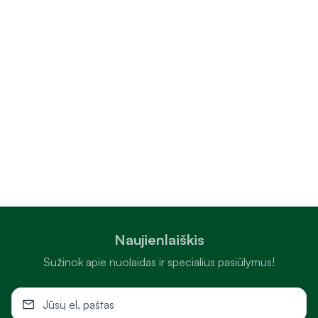
Naujienlaiškis
Sužinok apie nuolaidas ir specialius pasiūlymus!