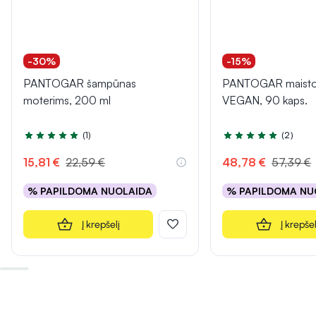
-30%
-15%
PANTOGAR šampūnas
PANTOGAR maisto 
moterims, 200 ml
VEGAN, 90 kaps.
(1)
(2)
Įvertinimas 5.0 iš 5
Įvertinimas 5.0 iš 5
15,81 €
22,59 €
48,78 €
57,39 €
% PAPILDOMA NUOLAIDA
% PAPILDOMA NU
Į krepšelį
Į krepšel