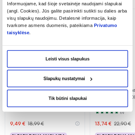
Informuojame, kad šioje svetainėje naudojami slapukai
(angl. Cookies). Jūs galite pasirinkti sutikti su dalies arba
visų slapukų naudojimu. Detalesnė informacija, kaip
tvarkome asmens duomenis, pateikiama
Privatumo
taisyklėse
.
Leisti visus slapukus
Slapukų nustatymai
-50%
-40%
BIOCLIN kasdieninis plaukų
PFC plaukų seruma
serumas BIO ARGAN, 100 ml
rūgštimi HYALURO
Tik būtini slapukai
ml
(1)
Įvertinimas 5.0 iš 5
9,49 €
18,99 €
13,74 €
22,90 €