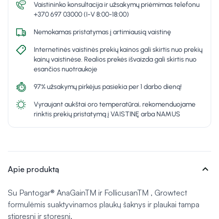
Vaistininko konsultacija ir užsakymų priėmimas telefonu
+370 697 03000 (I-V 8:00-18:00)
Nemokamas pristatymas į artimiausią vaistinę
Internetinės vaistinės prekių kainos gali skirtis nuo prekių
kainų vaistinėse. Realios prekės išvaizda gali skirtis nuo
esančios nuotraukoje
97% užsakymų pirkėjus pasiekia per 1 darbo dieną!
Vyraujant aukštai oro temperatūrai, rekomenduojame
rinktis prekių pristatymą į VAISTINĘ arba NAMUS
expand_more
Apie produktą
Su Pantogar® AnaGainTM ir FollicusanTM , Growtect
formulėmis suaktyvinamos plaukų šaknys ir plaukai tampa
stipresni ir storesni.