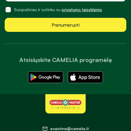
Susipažinau ir sutinku su
privatumo taisyklėmis
Prenumeruoti
Atsisiųskite CAMELIA programėlę
evaistine@camelia.lt