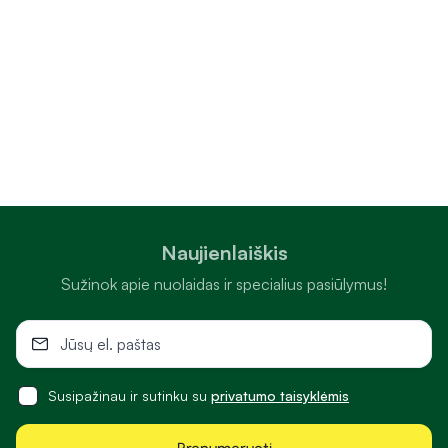
Naujienlaiškis
Sužinok apie nuolaidas ir specialius pasiūlymus!
Susipažinau ir sutinku su
privatumo taisyklėmis