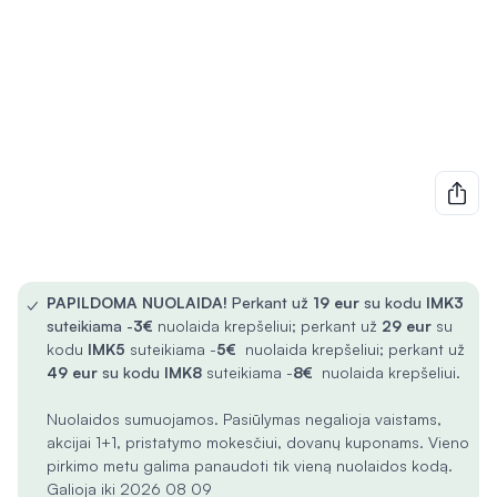
✓
PAPILDOMA NUOLAIDA!
Perkant už
19 eur
su kodu
IMK3
suteikiama -
3€
nuolaida krepšeliui; perkant už
29 eur
su
kodu
IMK5
suteikiama -
5€
nuolaida krepšeliui; perkant už
49 eur
su kodu
IMK8
suteikiama -
8€
nuolaida krepšeliui.
Nuolaidos sumuojamos. Pasiūlymas negalioja vaistams,
akcijai 1+1, pristatymo mokesčiui, dovanų kuponams. Vieno
pirkimo metu galima panaudoti tik vieną nuolaidos kodą.
Galioja iki 2026 08 09