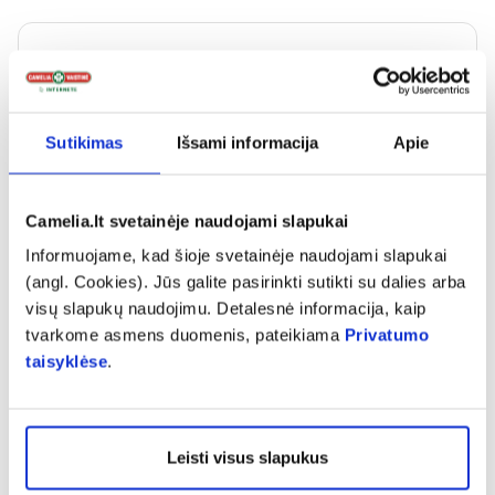
Jovita
Puiki priemonė.
Sutikimas
Išsami informacija
Apie
Camelia.lt svetainėje naudojami slapukai
Informuojame, kad šioje svetainėje naudojami slapukai
Vartotoja
(angl. Cookies). Jūs galite pasirinkti sutikti su dalies arba
visų slapukų naudojimu. Detalesnė informacija, kaip
tvarkome asmens duomenis, pateikiama
Privatumo
taisyklėse
.
Leisti visus slapukus
Panašios prekės