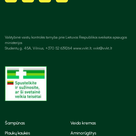
Valstybinė vaistų kontrolės tarnyba prie Lietuvos Respublikos sveikatos apsaugos
ministerijos
Studentų g. 45A, Vilnius, +370 52 639264 www.vvkt.lt, vvkt@vvkt.lt
Šampūnas
Veido kremas
Plaukų kaukės
Aminorūgštys