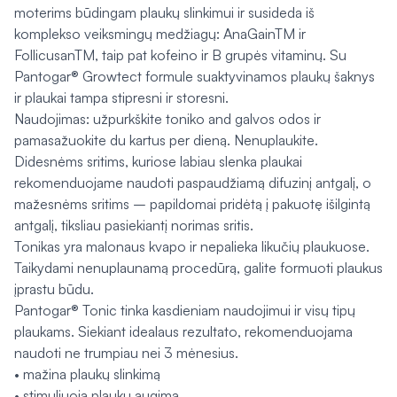
moterims būdingam plaukų slinkimui ir susideda iš
komplekso veiksmingų medžiagų: AnaGainTM ir
FollicusanTM, taip pat kofeino ir B grupės vitaminų. Su
Pantogar® Growtect formule suaktyvinamos plaukų šaknys
ir plaukai tampa stipresni ir storesni.
Naudojimas: užpurkškite toniko and galvos odos ir
pamasažuokite du kartus per dieną. Nenuplaukite.
Didesnėms sritims, kuriose labiau slenka plaukai
rekomenduojame naudoti paspaudžiamą difuzinį antgalį, o
mažesnėms sritims – papildomai pridėtą į pakuotę išilgintą
antgalį, tiksliau pasiekiantį norimas sritis.
Tonikas yra malonaus kvapo ir nepalieka likučių plaukuose.
Taikydami nenuplaunamą procedūrą, galite formuoti plaukus
įprastu būdu.
Pantogar® Tonic tinka kasdieniam naudojimui ir visų tipų
plaukams. Siekiant idealaus rezultato, rekomenduojama
naudoti ne trumpiau nei 3 mėnesius.
• mažina plaukų slinkimą
• stimuliuoja plaukų augimą