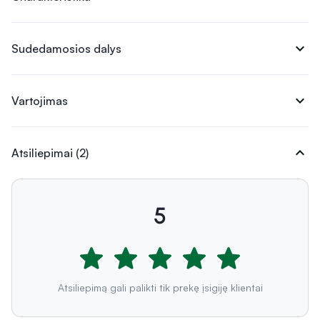
expand_more
Sudedamosios dalys
expand_more
Vartojimas
expand_more
Atsiliepimai (2)
5
Atsiliepimą gali palikti tik prekę įsigiję klientai