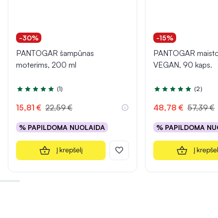
-30%
-15%
PANTOGAR šampūnas
PANTOGAR maisto 
moterims, 200 ml
VEGAN, 90 kaps.
(1)
(2)
Įvertinimas 5.0 iš 5
Įvertinimas 5.0 iš 5
15,81 €
22,59 €
48,78 €
57,39 €
% PAPILDOMA NUOLAIDA
% PAPILDOMA NU
Į krepšelį
Į krepšel