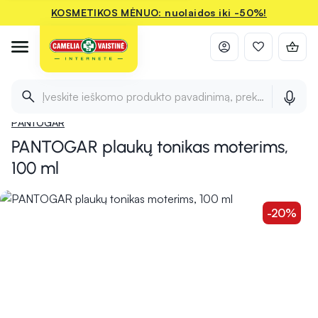
KOSMETIKOS MĖNUO: nuolaidos iki -50%!
Titulinis
Pradžia
Kosmetika
Plaukų priežiūrai
Priemonės plauka
Įveskite ieškomo produkto pavadinimą, prekės ženklą ir 
PANTOGAR
PANTOGAR plaukų tonikas moterims,
100 ml
-20%