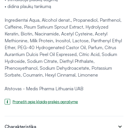
• didina plaukų tankumą
Ingredientai Aqua, Alcohol denat., Propanediol, Panthenol,
Caffeine, Pisum Sativum Sprout Extract, Hydrolyzed
Keratin, Biotin, Niacinamide, Acetyl Cysteine, Acetyl
Methionine, Milk Protein, Inositol, Lactose, Panthenyl Ethyl
Ether, PEG-40 Hydrogenated Castor Oil, Parfum, Citrus
Aurantium Dulcis Peel Oil Expressed, Citric Acid, Sodium
Hydroxide, Sodium Citrate, Diethyl Phthalate,
Phenoxyethanol, Sodium Dehydroacetate, Potassium
Sorbate, Coumarin, Hexyl Cinnamal, Limonene
Atstovas - Medis Pharma Lithuania UAB
Pranešti apie klaidą prekės aprašyme
expand_more
Charakteristika