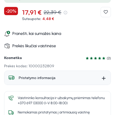
-20%
17,91 €
22,39 €
Sutaupote:
4,48 €
Pranešti, kai sumažės kaina
Prekės likučiai vaistinėse
Kosmetika
(2)
Įvertinimas 5.0 iš
Prekės kodas: 10000232809
Pristatymo informacija
Vaistininko konsultacija ir užsakymų priėmimas telefonu
+370 697 03000 (I-V 8:00-18:00)
Nemokamas pristatymas į artimiausią vaistinę