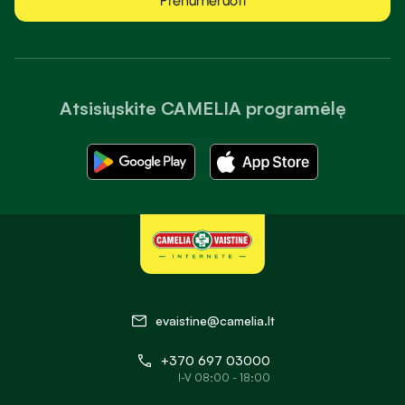
Prenumeruoti
Atsisiųskite CAMELIA programėlę
evaistine@camelia.lt
+370 697 03000
I-V 08:00 - 18:00