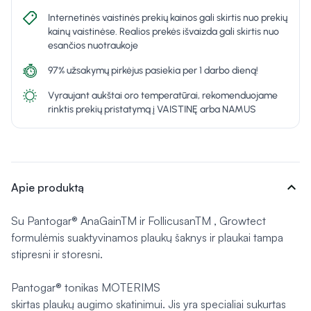
Internetinės vaistinės prekių kainos gali skirtis nuo prekių
kainų vaistinėse. Realios prekės išvaizda gali skirtis nuo
esančios nuotraukoje
97% užsakymų pirkėjus pasiekia per 1 darbo dieną!
Vyraujant aukštai oro temperatūrai, rekomenduojame
rinktis prekių pristatymą į VAISTINĘ arba NAMUS
expand_more
Apie produktą
Su Pantogar® AnaGainTM ir FollicusanTM , Growtect
formulėmis suaktyvinamos plaukų šaknys ir plaukai tampa
stipresni ir storesni.
Pantogar® tonikas MOTERIMS
skirtas plaukų augimo skatinimui. Jis yra specialiai sukurtas