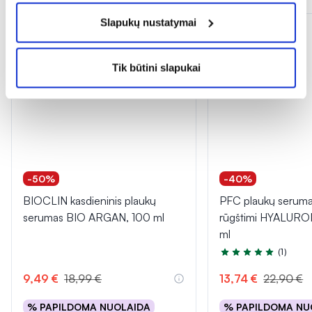
Slapukų nustatymai
Tik būtini slapukai
-50%
-40%
BIOCLIN kasdieninis plaukų
PFC plaukų seruma
serumas BIO ARGAN, 100 ml
rūgštimi HYALURO
ml
(1)
Įvertinimas 5.0 iš 5
9,49 €
18,99 €
13,74 €
22,90 €
% PAPILDOMA NUOLAIDA
% PAPILDOMA NU