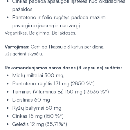
Cinkas padeda apsaugoti ląsteles nuo oksidacinės
pažaidos
Pantoteno ir folio rūgštys padeda mažinti
pavargimo jausmą ir nuovargį
Veganiškas. Be glitimo. Be laktozės.
Vartojimas:
Gerti po 1 kapsulę 3 kartus per dieną,
užsigeriant skysčiu.
Rekomenduojamos paros dozės (3 kapsulės) sudėtis:
Mielių milteliai 300 mg,
Pantoteno rūgštis 171 mg (2850 %*)
Tiaminas (Vitaminas B
) 150 mg (13636 %*)
1
L-cistinas 60 mg
Ryžių baltymai 60 mg
Cinkas 15 mg (150 %*)
Geležis 12 mg (85,71%*)