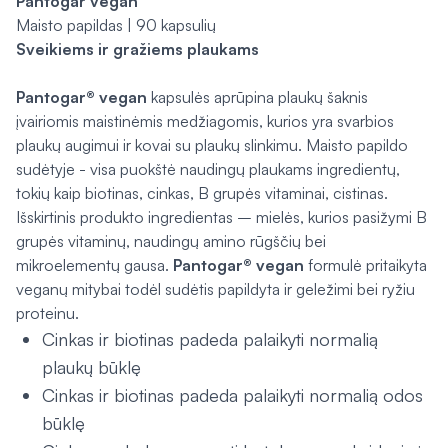
Pantogar vegan
Maisto papildas | 90 kapsulių
Sveikiems ir gražiems plaukams
Pantogar® vegan
kapsulės aprūpina plaukų šaknis
įvairiomis maistinėmis medžiagomis, kurios yra svarbios
plaukų augimui ir kovai su plaukų slinkimu. Maisto papildo
sudėtyje - visa puokštė naudingų plaukams ingredientų,
tokių kaip biotinas, cinkas, B grupės vitaminai, cistinas.
Išskirtinis produkto ingredientas – mielės, kurios pasižymi B
grupės vitaminų, naudingų amino rūgščių bei
mikroelementų gausa.
Pantogar® vegan
formulė pritaikyta
veganų mitybai todėl sudėtis papildyta ir geležimi bei ryžiu
proteinu.
Cinkas ir biotinas padeda palaikyti normalią
plaukų būklę
Cinkas ir biotinas padeda palaikyti normalią odos
būklę