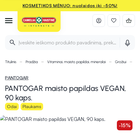
KOSMETIKOS MĖNUO: nuolaidos iki -50%!
Įveskite ieškomo produkto pavadinimą, prekės ženklą ir 
Titulinis
Pradžia
Vitaminai, maisto papildai, mineralai
Grožiui
Pl
PANTOGAR
PANTOGAR maisto papildas VEGAN,
90 kaps.
Odai
Plaukams
-15%