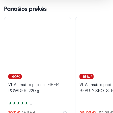
Panašios prekės
-40%
-15% *
VITAL maisto papildas FIBER
VITAL maisto papil
POWDER, 220 g
BEAUTY SHOTS, 14 
(1)
Įvertinimas 5.0 iš 5
10,11 €
16,86 €
28,03 €*
32,98 