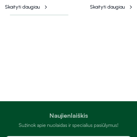
Skaityti daugiau
Skaityti daugiau
Naujienlaiškis
Sužinok apie nuolaidas ir specialius pasiūlymus!