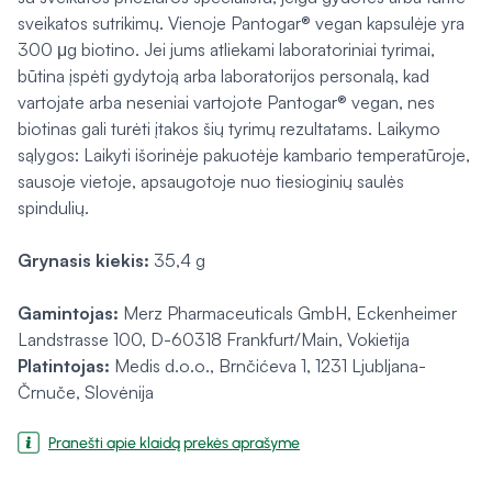
sveikatos sutrikimų. Vienoje Pantogar® vegan kapsulėje yra
300 μg biotino. Jei jums atliekami laboratoriniai tyrimai,
būtina įspėti gydytoją arba laboratorijos personalą, kad
vartojate arba neseniai vartojote Pantogar® vegan, nes
biotinas gali turėti įtakos šių tyrimų rezultatams. Laikymo
sąlygos: Laikyti išorinėje pakuotėje kambario temperatūroje,
sausoje vietoje, apsaugotoje nuo tiesioginių saulės
spindulių.
Grynasis kiekis:
35,4 g
Gamintojas:
Merz Pharmaceuticals GmbH, Eckenheimer
Landstrasse 100, D-60318 Frankfurt/Main, Vokietija
Platintojas:
Medis d.o.o., Brnčićeva 1, 1231 Ljubljana-
Črnuče, Slovėnija
Pranešti apie klaidą prekės aprašyme