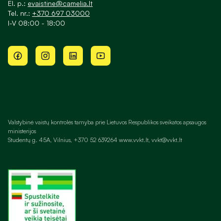
El. p.:
evaistine@camelia.lt
Tel. nr.:
+370 697 03000
I-V 08:00 - 18:00
Valstybinė vaistų kontrolės tarnyba prie Lietuvos Respublikos sveikatos apsaugos
ministerijos
Studentų g. 45A, Vilnius, +370 52 639264 www.vvkt.lt, vvkt@vvkt.lt