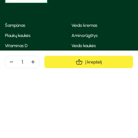
Šampūnas
Veido kremas
Plaukų kaukės
Aminorūgštys
Vitaminas D
Veido kaukės
Korėjietiška kosmetika
Eteriniai aliejai
remove
add
Į krepšelį
Dezodorantas
BB ir CC kremas
Visos teisės saugomos
Privatumo taisyklės
Slapukų politika
© Camelia 2026