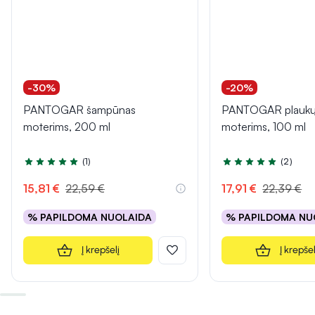
-30%
-20%
PANTOGAR šampūnas
PANTOGAR plaukų 
moterims, 200 ml
moterims, 100 ml
(1)
(2)
Įvertinimas 5.0 iš 5
Įvertinimas 5.0 iš 5
15,81 €
22,59 €
17,91 €
22,39 €
% PAPILDOMA NUOLAIDA
% PAPILDOMA NU
Į krepšelį
Į krepšel