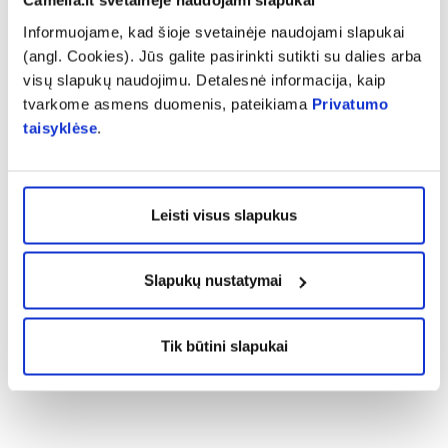
Camelia.lt svetainėje naudojami slapukai
Atsiliepimą gali palikti tik prekę įsigiję klientai
Informuojame, kad šioje svetainėje naudojami slapukai
(angl. Cookies). Jūs galite pasirinkti sutikti su dalies arba
visų slapukų naudojimu. Detalesnė informacija, kaip
tvarkome asmens duomenis, pateikiama
Privatumo
taisyklėse
.
Vilma
Geri papildai, naudojant ilgesnį kursą rezultatai geri
Leisti visus slapukus
Slapukų nustatymai
Emilija
Tik būtini slapukai