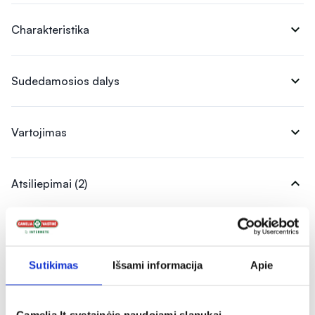
expand_more
Charakteristika
expand_more
Sudedamosios dalys
expand_more
Vartojimas
expand_more
Atsiliepimai (2)
5
Sutikimas
Išsami informacija
Apie