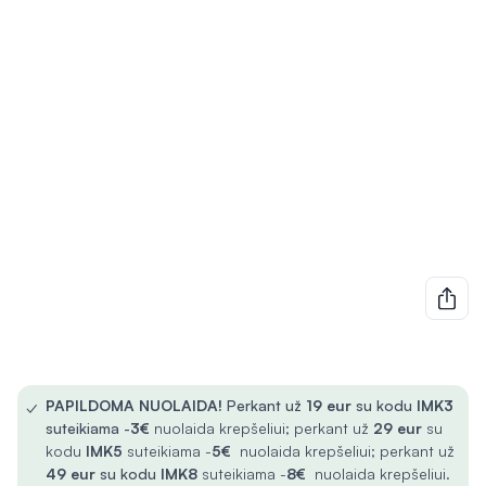
✓
PAPILDOMA NUOLAIDA!
Perkant už
19 eur
su kodu
IMK3
suteikiama -
3€
nuolaida krepšeliui; perkant už
29 eur
su
kodu
IMK5
suteikiama -
5€
nuolaida krepšeliui; perkant už
49 eur
su kodu
IMK8
suteikiama -
8€
nuolaida krepšeliui.