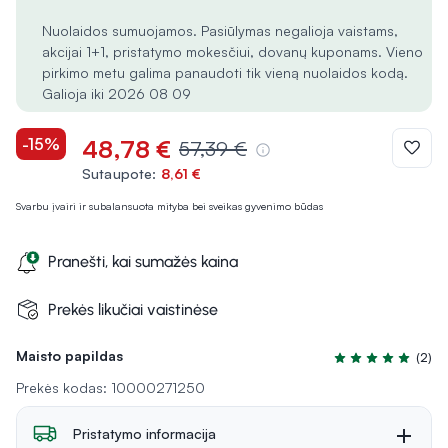
Nuolaidos sumuojamos. Pasiūlymas negalioja vaistams,
akcijai 1+1, pristatymo mokesčiui, dovanų kuponams. Vieno
pirkimo metu galima panaudoti tik vieną nuolaidos kodą.
Galioja iki 2026 08 09
-15%
48,78 €
57,39 €
Sutaupote:
8,61 €
Svarbu įvairi ir subalansuota mityba bei sveikas gyvenimo būdas
Pranešti, kai sumažės kaina
Prekės likučiai vaistinėse
Maisto papildas
(2)
Įvertinimas 5.0 iš
Prekės kodas: 10000271250
Pristatymo informacija