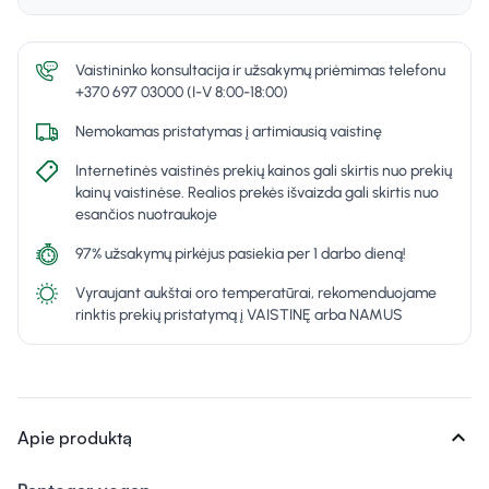
Vaistininko konsultacija ir užsakymų priėmimas telefonu
+370 697 03000 (I-V 8:00-18:00)
Nemokamas pristatymas į artimiausią vaistinę
Internetinės vaistinės prekių kainos gali skirtis nuo prekių
kainų vaistinėse. Realios prekės išvaizda gali skirtis nuo
esančios nuotraukoje
97% užsakymų pirkėjus pasiekia per 1 darbo dieną!
Vyraujant aukštai oro temperatūrai, rekomenduojame
rinktis prekių pristatymą į VAISTINĘ arba NAMUS
expand_more
Apie produktą