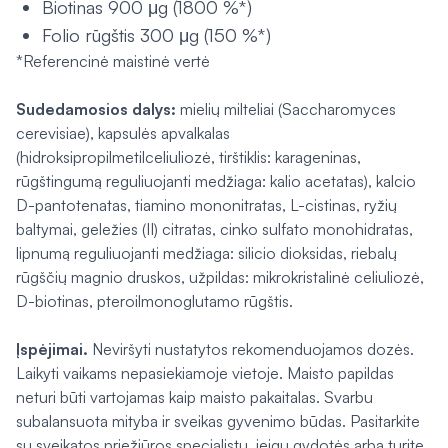
Biotinas 900 μg (1800 %*)
Folio rūgštis 300 μg (150 %*)
*Referencinė maistinė vertė
Sudedamosios dalys:
mielių milteliai (
Saccharomyces
cerevisiae
), kapsulės apvalkalas
(hidroksipropilmetilceliuliozė, tirštiklis: karageninas,
rūgštingumą reguliuojanti medžiaga: kalio acetatas), kalcio
D-pantotenatas, tiamino mononitratas, L-cistinas, ryžių
baltymai, geležies (II) citratas, cinko sulfato monohidratas,
lipnumą reguliuojanti medžiaga: silicio dioksidas, riebalų
rūgščių magnio druskos, užpildas: mikrokristalinė celiuliozė,
D-biotinas, pteroilmonoglutamo rūgštis.
Įspėjimai.
Neviršyti nustatytos rekomenduojamos dozės.
Laikyti vaikams nepasiekiamoje vietoje. Maisto papildas
neturi būti vartojamas kaip maisto pakaitalas. Svarbu
subalansuota mityba ir sveikas gyvenimo būdas. Pasitarkite
su sveikatos priežiūros specialistu, jeigu gydotės arba turite