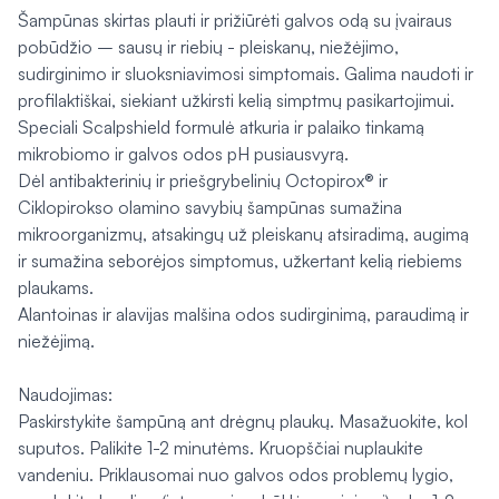
Šampūnas skirtas plauti ir prižiūrėti galvos odą su įvairaus
pobūdžio – sausų ir riebių - pleiskanų, niežėjimo,
sudirginimo ir sluoksniavimosi simptomais. Galima naudoti ir
profilaktiškai, siekiant užkirsti kelią simptmų pasikartojimui.
Speciali Scalpshield formulė atkuria ir palaiko tinkamą
mikrobiomo ir galvos odos pH pusiausvyrą.
Dėl antibakterinių ir priešgrybelinių Octopirox® ir
Ciklopirokso olamino savybių šampūnas sumažina
mikroorganizmų, atsakingų už pleiskanų atsiradimą, augimą
ir sumažina seborėjos simptomus, užkertant kelią riebiems
plaukams.
Alantoinas ir alavijas malšina odos sudirginimą, paraudimą ir
niežėjimą.
Naudojimas:
Paskirstykite šampūną ant drėgnų plaukų. Masažuokite, kol
suputos. Palikite 1-2 minutėms. Kruopščiai nuplaukite
vandeniu. Priklausomai nuo galvos odos problemų lygio,