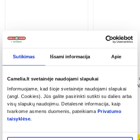
Sutikimas
Išsami informacija
Apie
-50%
-50%
BIOCLIN šampūnas pleiskanoms,
BIOCLIN plaukų ir 
Camelia.lt svetainėje naudojami slapukai
sausiems plaukams BIO SQUAM,
ESSENTIAL ORAN
Informuojame, kad šioje svetainėje naudojami slapukai
200 ml
(angl. Cookies). Jūs galite pasirinkti sutikti su dalies arba
visų slapukų naudojimu. Detalesnė informacija, kaip
tvarkome asmens duomenis, pateikiama
Privatumo
3,99 €
7,99 €
(1)
Įvertinimas 5.0 iš 5
taisyklėse
.
3,24 €
6,49 €
% PAPILDOMA NUOLAIDA