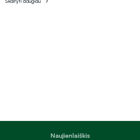
Skaityti daugiau
Naujienlaiškis