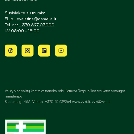
Susisiekite su mumis:
El. p.:
evaistine@camelia.lt
Tel. nr.:
+370 697 03000
I-V 08:00 - 18:00
Valstybinė vaistų kontrolės tarnyba prie Lietuvos Respublikos sveikatos apsaugos
ministerijos
Studentų g. 45A, Vilnius, +370 52 639264 www.vvkt.lt, vvkt@vvkt.lt