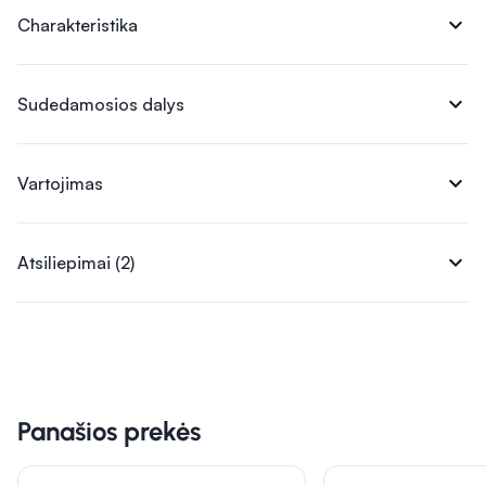
expand_more
Charakteristika
expand_more
Sudedamosios dalys
expand_more
Vartojimas
expand_more
Atsiliepimai (2)
Panašios prekės