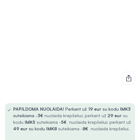
✓
PAPILDOMA NUOLAIDA!
Perkant už
19 eur
su kodu
IMK3
suteikiama -
3€
nuolaida krepšeliui; perkant už
29 eur
su
kodu
IMK5
suteikiama -
5€
nuolaida krepšeliui; perkant už
49 eur
su kodu
IMK8
suteikiama -
8€
nuolaida krepšeliui.