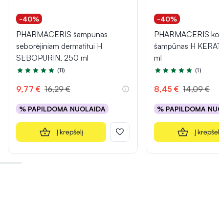
-40%
-40%
PHARMACERIS šampūnas
PHARMACERIS kon
seborėjiniam dermatitui H
šampūnas H KERA
SEBOPURIN, 250 ml
ml
(11)
(1)
Įvertinimas 5.0 iš 5
Įvertinimas 5.0 iš 5
9,77 €
16,29 €
8,45 €
14,09 €
% PAPILDOMA NUOLAIDA
% PAPILDOMA NU
Į krepšelį
Į krepšel