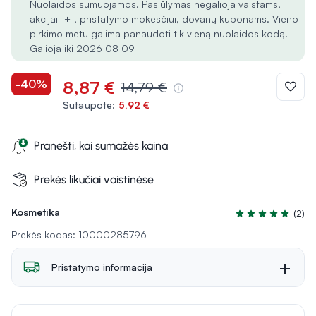
Nuolaidos sumuojamos. Pasiūlymas negalioja vaistams,
akcijai 1+1, pristatymo mokesčiui, dovanų kuponams. Vieno
pirkimo metu galima panaudoti tik vieną nuolaidos kodą.
Galioja iki 2026 08 09
-40%
8,87 €
14,79 €
Sutaupote:
5,92 €
Pranešti, kai sumažės kaina
Prekės likučiai vaistinėse
Kosmetika
(2)
Įvertinimas 5.0 iš
Prekės kodas: 10000285796
Pristatymo informacija