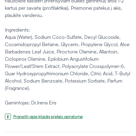
naudokite kasdien (intensyviam būklės gerinimui) arba 1-2
kartus per savaitę (profilaktikai). Priemonei patekus į akis,
plaukite vandeniu.
Ingredients:
Aqua (Water), Sodium Coco-Sulfate, Decyl Glucoside,
Cocamidopropyl Betaine, Glycerin, Propylene Glycol, Aloe
Barbadensis Leaf Juice, Piroctone Olamine, Allantoin,
Ciclopirox Olamine, Epilobium Angustifolium
Flower/Leaf/Stem Extract, Polyacrylate Crosspolymer-6,
Guar Hydroxypropyltrimonium Chloride, Citric Acid, T-Butyl
Alcohol, Sodium Benzoate, Potassium Sorbate, Parfum
(Fragrance).
Gamintojas: Dr.Irena Eris
Pranešti apie klaidą prekės aprašyme