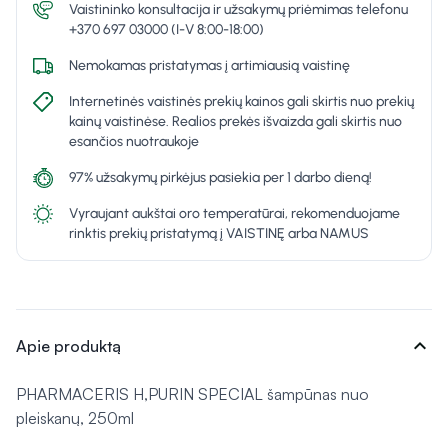
Vaistininko konsultacija ir užsakymų priėmimas telefonu
+370 697 03000 (I-V 8:00-18:00)
Nemokamas pristatymas į artimiausią vaistinę
Internetinės vaistinės prekių kainos gali skirtis nuo prekių
kainų vaistinėse. Realios prekės išvaizda gali skirtis nuo
esančios nuotraukoje
97% užsakymų pirkėjus pasiekia per 1 darbo dieną!
Vyraujant aukštai oro temperatūrai, rekomenduojame
rinktis prekių pristatymą į VAISTINĘ arba NAMUS
expand_more
Apie produktą
PHARMACERIS H,PURIN SPECIAL šampūnas nuo
pleiskanų, 250ml