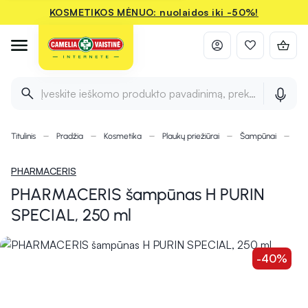
KOSMETIKOS MĖNUO: nuolaidos iki -50%!
Įveskite ieškomo produkto pavadinimą, prekės ženklą ir 
Titulinis
Pradžia
Kosmetika
Plaukų priežiūrai
Šampūnai
PH
PHARMACERIS
PHARMACERIS šampūnas H PURIN
SPECIAL, 250 ml
-40%