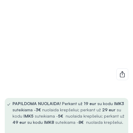
✓
PAPILDOMA NUOLAIDA!
Perkant už
19 eur
su kodu
IMK3
suteikiama -
3€
nuolaida krepšeliui; perkant už
29 eur
su
kodu
IMK5
suteikiama -
5€
nuolaida krepšeliui; perkant už
49 eur
su kodu
IMK8
suteikiama -
8€
nuolaida krepšeliui.