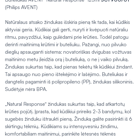
(Philips AVENT)
Natūralaus atsako žindukas išskiria pieną tik tada, kai kūdikis
aktyviai geria. Kūdikiai gali gerti, nuryti ir kvėpuoti natūraliu
ritmu, pavyzdžiui, kaip gulėdami prie krūties. Todėl patogu
derinti maitinimą krūtimi ir buteliuku. Pažangi, nuo pilvuko
dieglių apsauganti sistema: novatoriškas dvigubas vožtuvas
maitinimo metu įleidžia orą į buteliuką, o ne į vaiko pilvuką.
Žindukas sukurtas taip, kad pienas tekėtų tik kūdikiui žindant.
Tai apsaugo nuo pieno ištekėjimo ir lašėjimo. Buteliukas ir
dangtelis pagaminti iš polipropileno (PP), žindukas silikoninis.
Sudėtyje nėra BPA.
„Natural Response“ žindukas sukurtas taip, kad atkartotų
krūties pojūtį. Įprasta, kad kūdikiui prireiks 2-3 bandymų, kol
sugebės žinduku ištraukti pieną. Žinduką galite pasirinkti iš 6
skirtingų tėkmių. Kūdikiams su intensyvesniu žindimu,
komfortabiliam maitinimui, parinkite lėtesnės tėkmės