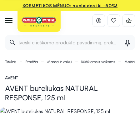
KOSMETIKOS MĖNUO: nuolaidos iki -50%!
Įveskite ieškomo produkto pavadinimą, prekės ženklą ir 
Titulinis
Pradžia
Mamai ir vaikui
Kūdikiams ir vaikams
Maitinimu
AVENT
AVENT buteliukas NATURAL
RESPONSE, 125 ml