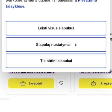
tvarkome asmens duomenis, pateikiama
Privatumo
taisyklėse
.
-50%
Leisti visus slapukus
DELIA apsauginis veido ir kūno
NORDICS dantų pa
kremas vaikams SUN
KIDS BUBBLE GUM
Slapukų nustatymai
PROTECTION, SPF50, 100 ml
(5)
(1)
Įvertinimas 5.0 iš 5
Įvertinimas 5.0 iš 5
Tik būtini slapukai
3,49 €
6,99 €
3,99 €
% PAPILDOMA NUOLAIDA
% PAPILDOMA NU
Į krepšelį
Į krepšel