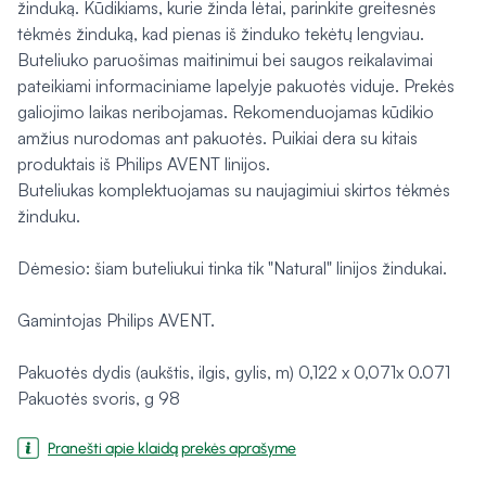
žinduką. Kūdikiams, kurie žinda lėtai, parinkite greitesnės
tėkmės žinduką, kad pienas iš žinduko tekėtų lengviau.
Buteliuko paruošimas maitinimui bei saugos reikalavimai
pateikiami informaciniame lapelyje pakuotės viduje. Prekės
galiojimo laikas neribojamas. Rekomenduojamas kūdikio
amžius nurodomas ant pakuotės. Puikiai dera su kitais
produktais iš Philips AVENT linijos.
Buteliukas komplektuojamas su naujagimiui skirtos tėkmės
žinduku.
Dėmesio: šiam buteliukui tinka tik "Natural" linijos žindukai.
Gamintojas Philips AVENT.
Pakuotės dydis (aukštis, ilgis, gylis, m) 0,122 x 0,071x 0.071
Pakuotės svoris, g 98
Pranešti apie klaidą prekės aprašyme