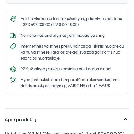
Vaistininko konsultacija ir užsakymų priėmimas telefonu
+370 697 03000 (I-V 8:00-18:00)
Nemokamas pristatymas į artimiausią vaistinę
Internetinės vaistinės prekių kainos gali skirtis nuo prekių
kainų vaistinėse. Realios prekės išvaizda gali skirtis nuo
esančios nuotraukoje
97% užsakymų pirkėjus pasiekia per 1 darbo dieną!
Vyraujant aukštai oro temperatūrai, rekomenduojame
rinktis prekių pristatymą į VAISTINĘ arba NAMUS
expand_more
Apie produktą
Buteliukas AVENT "Natural Response" 125ml
SCY900/01