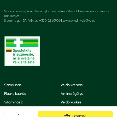
Valstybinė vaistų kontrolės tarnyba prie Lietuvos Respublikos sveikatos apsaugos
ministerijos
Studentų g. 45A, Vilnius, +370 52 639264 www.vvkt.lt, vvkt@vvkt.lt
Šampūnas
Veido kremas
Plaukų kaukės
Aminorūgštys
Vitaminas D
Veido kaukės
Korėjietiška kosmetika
Eteriniai aliejai
remove
add
Į krepšelį