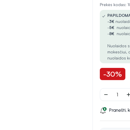
Prekės kodas:
✓
PAPILDOMA
-
3€
nuolaida
-
5€
nuolaid
-
8€
nuolaid
Nuolaidos s
mokesčiui, 
nuolaidos k
-30%
remove
ad
Pranešti, 