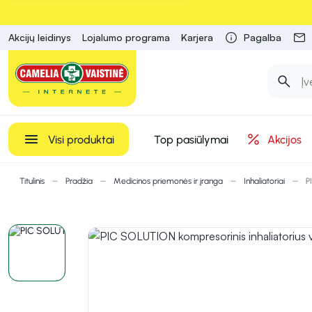
Akcijų leidinys
Lojalumo programa
Karjera
Pagalba
Visi produktai
Top pasiūlymai
Akcijos
Titulinis
Pradžia
Medicinos priemonės ir įranga
Inhaliatoriai
P