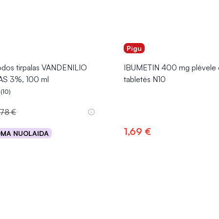
Pigu
dos tirpalas VANDENILIO
IBUMETIN 400 mg plėvele 
S 3%, 100 ml
tabletės N10
(10)
.7 iš 5
,78 €
1,69 €
OMA NUOLAIDA
Į krepšelį
Į krepšelį