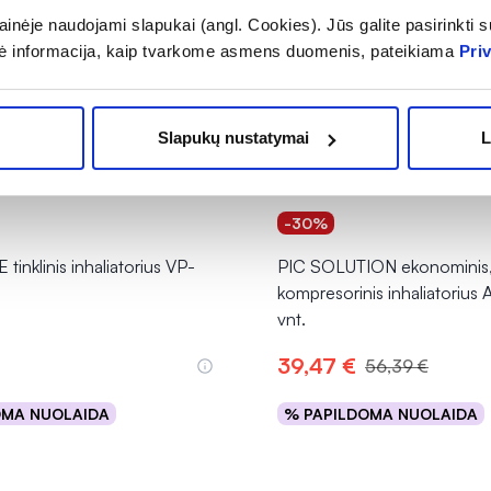
inėje naudojami slapukai (angl. Cookies). Jūs galite pasirinkti su
ė informacija, kaip tvarkome asmens duomenis, pateikiama
Pri
Slapukų nustatymai
L
-30%
inklinis inhaliatorius VP-
PIC SOLUTION ekonominis
kompresorinis inhaliatorius
vnt.
39,47 €
56,39 €
OMA NUOLAIDA
% PAPILDOMA NUOLAIDA
Į krepšelį
Į krepšelį