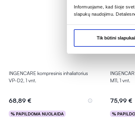
Informuojame, kad šioje sveta
slapukų naudojimu. Detalesn
Tik būtini slapukai
INGENCARE kompresinis inhaliatorius
INGENCARE t
VP-D2, 1 vnt.
M11, 1 vnt.
68,89 €
75,99 €
% PAPILDOMA NUOLAIDA
% PAPILD
Į krepšelį