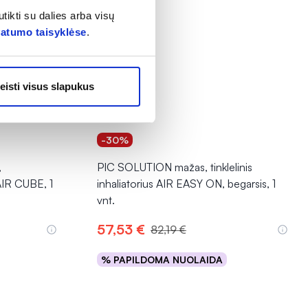
tikti su dalies arba visų
vatumo taisyklėse
.
eisti visus slapukus
-30%
,
PIC SOLUTION mažas, tinklelinis
 AIR CUBE, 1
inhaliatorius AIR EASY ON, begarsis, 1
vnt.
57,53 €
82,19 €
% PAPILDOMA NUOLAIDA
Į krepšelį