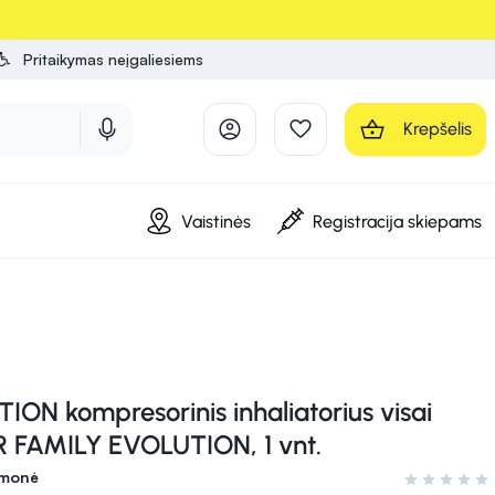
Pritaikymas neįgaliesiems
Krepšelis
Vaistinės
Registracija skiepams
ION kompresorinis inhaliatorius visai
R FAMILY EVOLUTION, 1 vnt.
emonė
Įvertinimas 0