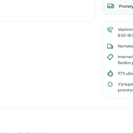
Pristat
Vaistini
8:00-18:
Nemokam
Internet
Realios 
97% užsa
Vyraujan
pristat