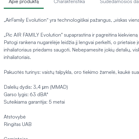
Apie produktą
Charakteristika
Sudedamosios da
„AirFamily Evolution“ yra technologiškai pažangus, „viskas viename“
„Pic AIR FAMILY Evolution" supaprastina ir pagreitina kiekvieną
Patogi rankena nugarėlėje leidžia jį lengvai perkelti, o prietaise 
inhaliatoriaus priedams saugoti. Nebepamesite jokių detalių, viską l
inhaliatoriais.
Pakuotės turinys: vaistų talpykla, oro tiekimo žarnelė, kaukė suau
Dalelių dydis: 3,4 μm (MMAD)
Garso lygis: 63 dBA*
Suteikiama garantija: 5 metai
Atstovybė
Ringitas UAB