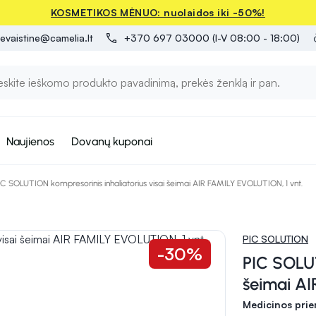
KOSMETIKOS MĖNUO: nuolaidos iki -50%!
evaistine@camelia.lt
+370 697 03000 (I-V 08:00 - 18:00)
Naujienos
Dovanų kuponai
IC SOLUTION kompresorinis inhaliatorius visai šeimai AIR FAMILY EVOLUTION, 1 vnt.
PIC SOLUTION
-30%
PIC SOLUT
šeimai AI
Medicinos pri