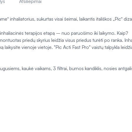
lys
Atsiliepimai
 inhaliatorius, sukurtas visai šeimai, laikantis itališkos „Pic“ diza
 inhaliacinės terapijos etapą – nuo paruošimo iki laikymo. Kaip?
įmontuotas priedų skyrius leidžia visus priedus turėti po ranka. Inha
aikysite vienoje vietoje. "Pic Acti Fast Pro" vaistų talpykla leidžia 
gusiems, kaukė vaikams, 3 filtrai, burnos kandiklis, nosies antgali