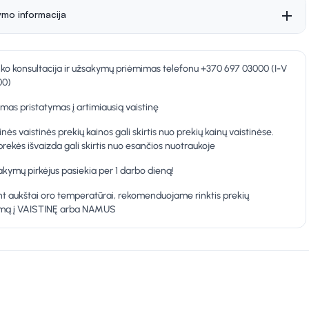
ymo informacija
nko konsultacija ir užsakymų priėmimas telefonu +370 697 03000 (I-V
00)
as pristatymas į artimiausią vaistinę
inės vaistinės prekių kainos gali skirtis nuo prekių kainų vaistinėse.
prekės išvaizda gali skirtis nuo esančios nuotraukoje
kymų pirkėjus pasiekia per 1 darbo dieną!
t aukštai oro temperatūrai, rekomenduojame rinktis prekių
ymą į VAISTINĘ arba NAMUS