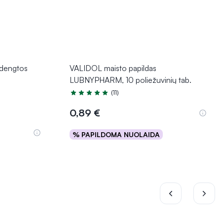
dengtos
VALIDOL maisto papildas
LUBNYPHARM, 10 poliežuvinių tab.
(11)
Įvertinimas 5.0 iš 5
0,89 €
% PAPILDOMA NUOLAIDA
Į krepšelį