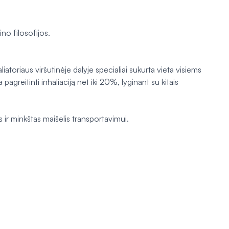
ino filosofijos.
liatoriaus viršutinėje dalyje specialiai sukurta vieta visiems
pagreitinti inhaliaciją net iki 20%, lyginant su kitais
s ir minkštas maišelis transportavimui.