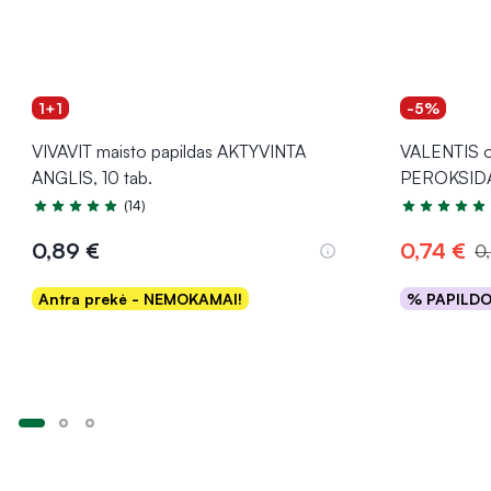
1+1
-5%
VIVAVIT maisto papildas AKTYVINTA
VALENTIS o
ANGLIS, 10 tab.
PEROKSIDA
(14)
Įvertinimas 5.0 iš 5
Įvertinimas 4
0,89 €
0,74 €
0
Antra prekė - NEMOKAMAI!
% PAPILD
Į krepšelį