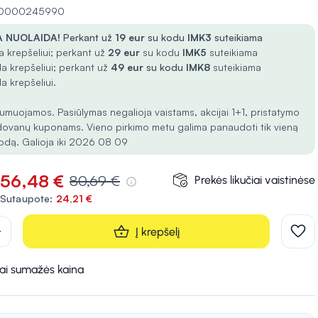
 10000245990
 NUOLAIDA!
Perkant už
19 eur
su kodu
IMK3
suteikiama
 krepšeliui; perkant už
29 eur
su kodu
IMK5
suteikiama
a krepšeliui; perkant už
49 eur
su kodu
IMK8
suteikiama
a krepšeliui.
umuojamos. Pasiūlymas negalioja vaistams, akcijai 1+1, pristatymo
dovanų kuponams. Vieno pirkimo metu galima panaudoti tik vieną
odą. Galioja iki 2026 08 09
56,48 €
80,69 €
Prekės likučiai vaistinėse
Sutaupote:
24,21 €
d
Į krepšelį
kai sumažės kaina